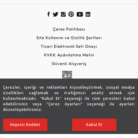
Çerez Politikası
Site Kullanım ve Gizlilik Şartları
Ticari Elektronik İleti Onayı
KVKK Aydınlatma Metni
Güvenli Alışveriş
Çerezler, içeriği ve reklamları kişiselleştirmek, sosyal medya
özellikleri sağlamak ve trafiğimizi analiz etmek için
kullanılmaktadır. “Kabul Et” seçeneği ile tüm çerezleri kabul
edebilirsiniz veya “Çerez Ayarları” seçeneği ile ayarları
düzenleyebilirsiniz.
© 2026 Assos Diamond
15.140
TL
SATIN ALIN
Hepsini Reddet
Ayarları Düzenle
Kabul Et
10.605
TL
Copyright © 2026 Assos Pırlanta - Bu sitenin tüm hakları