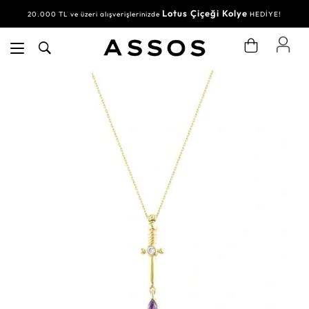
Lotus Çiçeği Kolye
20.000 TL ve üzeri alışverişlerinizde
HEDİYE!