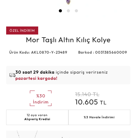
ÖZEL İNDİRİM
Mor Taşlı Altın Kılıç Kolye
Ürün Kodu: AKL0870-Y-23489
Barkod : 0031385660009
30 saat 29 dakika
içinde sipariş verirseniz
pazartesi kargoda!
15.140
TL
%30
10.605
TL
İndirim
12 aya varan
%3 Havale İndirimi
Alışveriş Kredisi