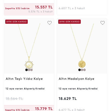
5.576 TL x 3 taksit
15.557 TL
6.607 TL x 3 taksit
Sepette %15 İndirim
5.576 TL x 3 taksit
AYNI GÜN KARGO
AYNI GÜN KARGO
Altın Taşlı Yıldız Kolye
Altın Madalyon Kolye
12 aya varan Alışveriş Kredisi
12 aya varan Alışveriş Kredisi
18.564 TL
18.629 TL
5.656 TL x 3 taksit
15.779 TL
6.677 TL x 3 taksit
Sepette %15 İndirim