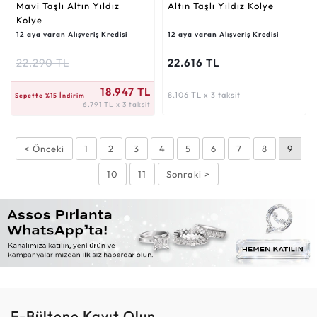
Mavi Taşlı Altın Yıldız
Altın Taşlı Yıldız Kolye
Kolye
12 aya varan Alışveriş Kredisi
12 aya varan Alışveriş Kredisi
22.290 TL
22.616 TL
6.791 TL x 3 taksit
18.947 TL
8.106 TL x 3 taksit
Sepette %15 İndirim
6.791 TL x 3 taksit
< Önceki
1
2
3
4
5
6
7
8
9
10
11
Sonraki >
E-Bültene Kayıt Olun