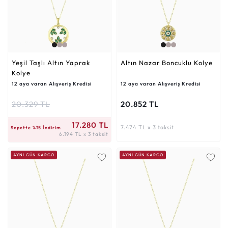
Yeşil Taşlı Altın Yaprak
Altın Nazar Boncuklu Kolye
Kolye
12 aya varan Alışveriş Kredisi
12 aya varan Alışveriş Kredisi
20.329 TL
20.852 TL
6.194 TL x 3 taksit
17.280 TL
7.474 TL x 3 taksit
Sepette %15 İndirim
6.194 TL x 3 taksit
AYNI GÜN KARGO
AYNI GÜN KARGO