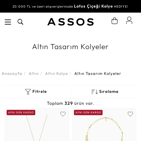
Lotus Çiçeği Kolye
20.000 TL ve üzeri alışverişlerinizde
HEDİYE!
Altın Tasarım Kolyeler
Anasayfa
Altın
Altın Kolye
Altın Tasarım Kolyeler
Fitrele
Sıralama
Toplam
329
ürün var.
AYNI GÜN KARGO
AYNI GÜN KARGO