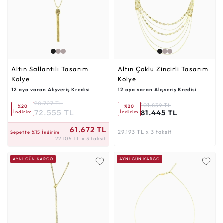
Altın Sallantılı Tasarım
Altın Çoklu Zincirli Tasarım
Kolye
Kolye
12 aya varan Alışveriş Kredisi
12 aya varan Alışveriş Kredisi
90.727 TL
101.839 TL
%20
%20
72.555 TL
81.445 TL
İndirim
İndirim
22.105 TL x 3 taksit
61.672 TL
29.193 TL x 3 taksit
Sepette %15 İndirim
22.105 TL x 3 taksit
AYNI GÜN KARGO
AYNI GÜN KARGO