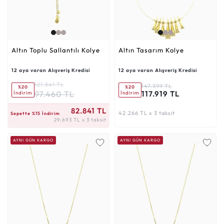
Altın Toplu Sallantılı Kolye
Altın Tasarım Kolye
12 aya varan Alışveriş Kredisi
12 aya varan Alışveriş Kredisi
121.841 TL
147.399 TL
%20
%20
97.460 TL
117.919 TL
İndirim
İndirim
29.693 TL x 3 taksit
82.841 TL
42.266 TL x 3 taksit
Sepette %15 İndirim
29.693 TL x 3 taksit
AYNI GÜN KARGO
AYNI GÜN KARGO