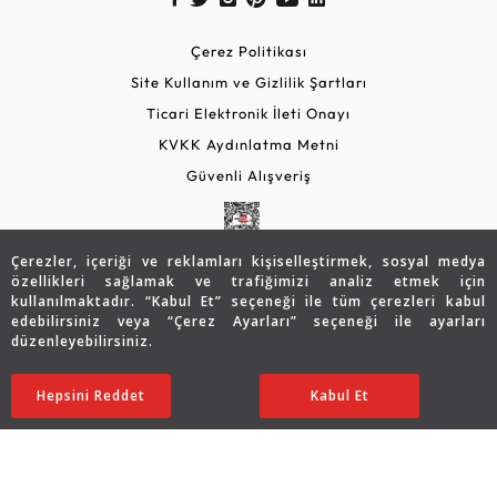
Çerez Politikası
Site Kullanım ve Gizlilik Şartları
Ticari Elektronik İleti Onayı
KVKK Aydınlatma Metni
Güvenli Alışveriş
Çerezler, içeriği ve reklamları kişiselleştirmek, sosyal medya
özellikleri sağlamak ve trafiğimizi analiz etmek için
kullanılmaktadır. “Kabul Et” seçeneği ile tüm çerezleri kabul
edebilirsiniz veya “Çerez Ayarları” seçeneği ile ayarları
düzenleyebilirsiniz.
© 2026 Assos Diamond
Hepsini Reddet
Ayarları Düzenle
Kabul Et
Copyright © 2026 Assos Pırlanta - Bu sitenin tüm hakları
saklıdır.