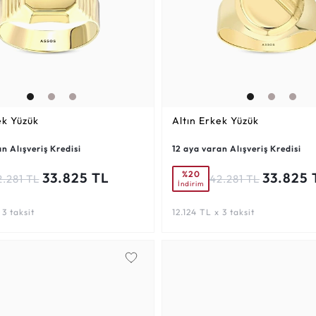
ek Yüzük
Altın Erkek Yüzük
n Alışveriş Kredisi
12 aya varan Alışveriş Kredisi
%20
33.825 TL
33.825 
2.281 TL
42.281 TL
İndirim
 3 taksit
12.124 TL x 3 taksit