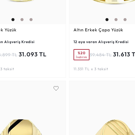
ek Yüzük
Altın Erkek Çapa Yüzük
n Alışveriş Kredisi
12 aya varan Alışveriş Kredisi
%20
31.093 TL
31.613 
8.899 TL
39.484 TL
İndirim
 3 taksit
11.331 TL x 3 taksit