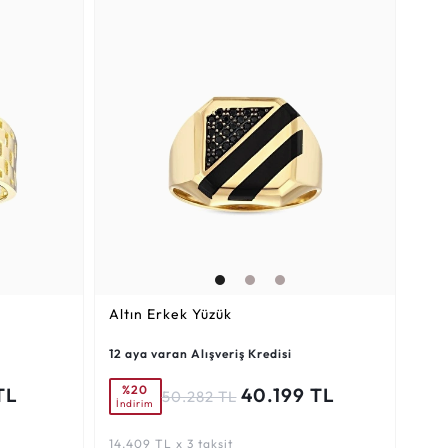
Altın Erkek Yüzük
12 aya varan Alışveriş Kredisi
%20
TL
40.199 TL
50.282 TL
İndirim
14.409 TL x 3 taksit