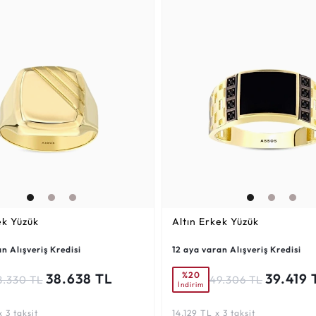
ek Yüzük
Altın Erkek Yüzük
n Alışveriş Kredisi
12 aya varan Alışveriş Kredisi
%20
38.638 TL
39.419 
8.330 TL
49.306 TL
İndirim
 3 taksit
14.129 TL x 3 taksit