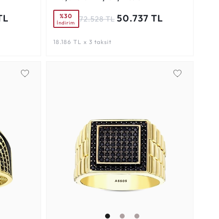
%30
TL
50.737 TL
72.528 TL
İndirim
18.186 TL x 3 taksit