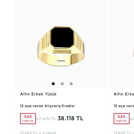
Altın Erkek Yüzük
Altın Erk
12 aya varan Alışveriş Kredisi
12 aya vara
%20
%20
38.118 TL
47.615 TL
4
İndirim
İndirim
13.663 TL x 3 taksit
13.849 TL x