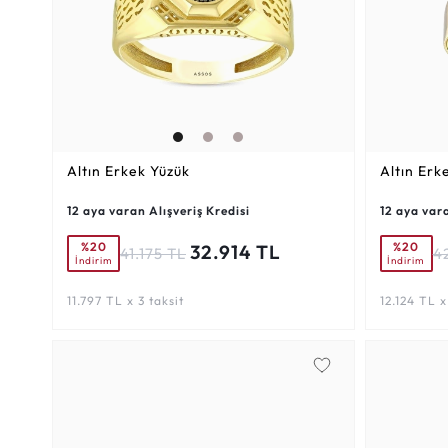
Altın Erkek Yüzük
Altın Erk
12 aya varan Alışveriş Kredisi
12 aya vara
%20
%20
32.914 TL
41.175 TL
4
İndirim
İndirim
11.797 TL x 3 taksit
12.124 TL x