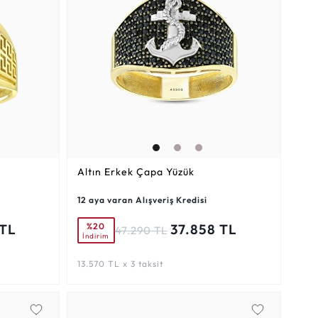
Altın Erkek Çapa Yüzük
12 aya varan Alışveriş Kredisi
%20
 TL
37.858 TL
47.290 TL
İndirim
13.570 TL x 3 taksit