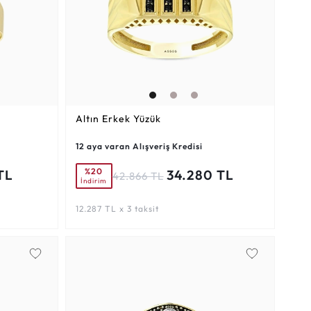
Altın Erkek Yüzük
12 aya varan Alışveriş Kredisi
%20
TL
34.280 TL
42.866 TL
İndirim
12.287 TL x 3 taksit