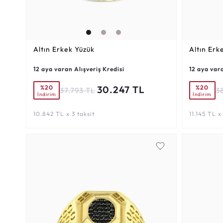
Altın Erkek Yüzük
Altın Erk
12 aya varan Alışveriş Kredisi
12 aya vara
%20
%20
30.247 TL
37.793 TL
3
İndirim
İndirim
10.842 TL x 3 taksit
11.145 TL x