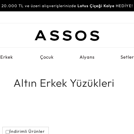
20.000 TL ve üzeri alışverişlerinizde
Lotus Çiçeği Kolye
HEDİYE!
Erkek
Çocuk
Alyans
Setle
Altın Erkek Yüzükleri
İndirimli Ürünler