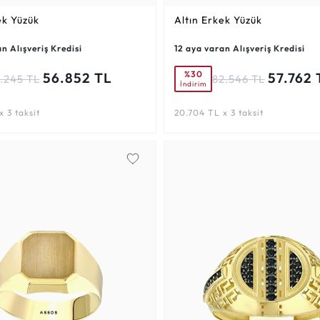
ek Yüzük
Altın Erkek Yüzük
n Alışveriş Kredisi
12 aya varan Alışveriş Kredisi
%30
56.852 TL
57.762 
1.245 TL
82.546 TL
İndirim
 3 taksit
20.704 TL x 3 taksit