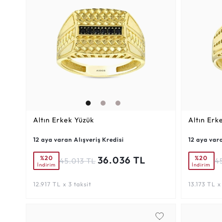
Altın Erkek Yüzük
Altın Erk
12 aya varan Alışveriş Kredisi
12 aya vara
%20
%20
36.036 TL
45.013 TL
4
İndirim
İndirim
12.917 TL x 3 taksit
13.173 TL x