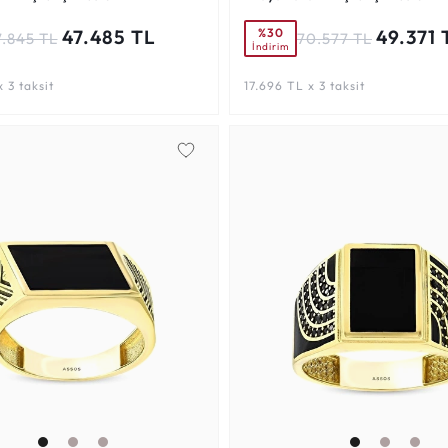
%30
47.485 TL
49.371 
7.845 TL
70.577 TL
İndirim
 3 taksit
17.696 TL x 3 taksit