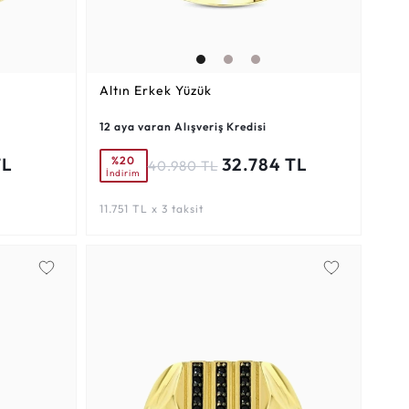
Altın Erkek Yüzük
12 aya varan Alışveriş Kredisi
%20
TL
32.784 TL
40.980 TL
İndirim
11.751 TL x 3 taksit