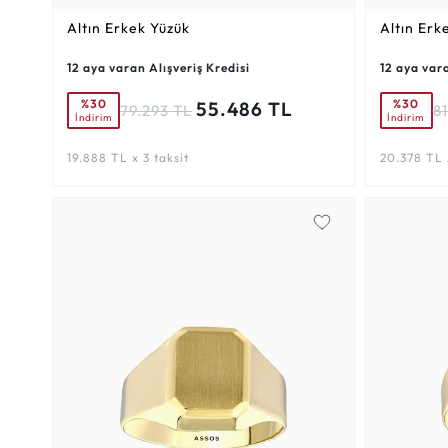
Altın Erkek Yüzük
Altın Erk
12 aya varan Alışveriş Kredisi
12 aya vara
%30
%30
55.486 TL
79.293 TL
8
İndirim
İndirim
19.888 TL x 3 taksit
20.378 TL x