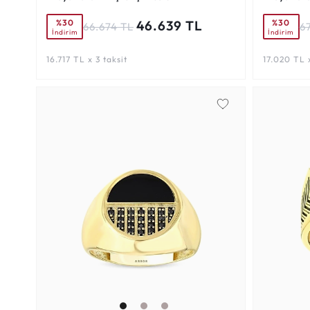
%30
%30
46.639 TL
66.674 TL
6
İndirim
İndirim
16.717 TL x 3 taksit
17.020 TL x