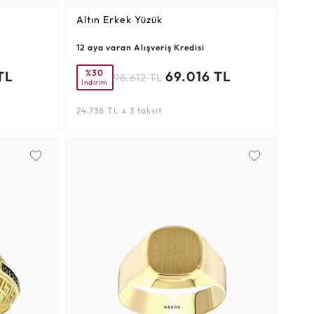
Altın Erkek Yüzük
12 aya varan Alışveriş Kredisi
%30
TL
69.016 TL
98.612 TL
İndirim
24.738 TL x 3 taksit