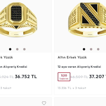
ek Yüzük
Altın Erkek Yüzük
n Alışveriş Kredisi
12 aya varan Alışveriş Kredisi
%20
36.752 TL
37.207
5.924 TL
46.509 TL
İndirim
 3 taksit
13.336 TL x 3 taksit