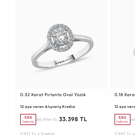
0.32 Karat
Pırlanta Oval Yüzük
0.18 Kara
12 aya varan Alışveriş Kredisi
12 aya vara
%50
%50
33.398 TL
66.796 TL
6
İndirim
İndirim
11.971 TL x 3 taksit
11.997 TL x