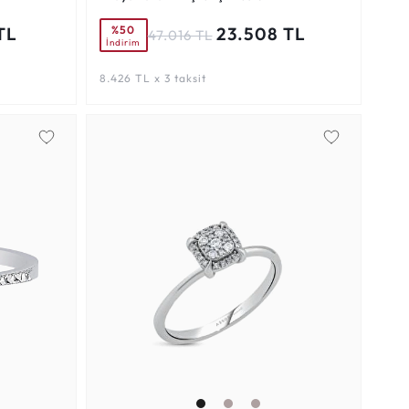
%50
TL
23.508 TL
47.016 TL
İndirim
8.426 TL x 3 taksit