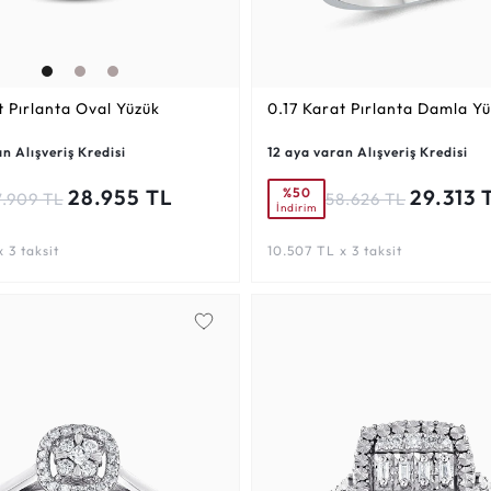
t
Pırlanta Oval Yüzük
0.17 Karat
Pırlanta Damla Yü
n Alışveriş Kredisi
12 aya varan Alışveriş Kredisi
%50
28.955 TL
29.313 
7.909 TL
58.626 TL
İndirim
 3 taksit
10.507 TL x 3 taksit