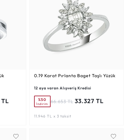
ük
0.19 Karat
Pırlanta Baget Taşlı Yüzük
12 aya varan Alışveriş Kredisi
%50
 TL
33.327 TL
66.653 TL
İndirim
11.946 TL x 3 taksit