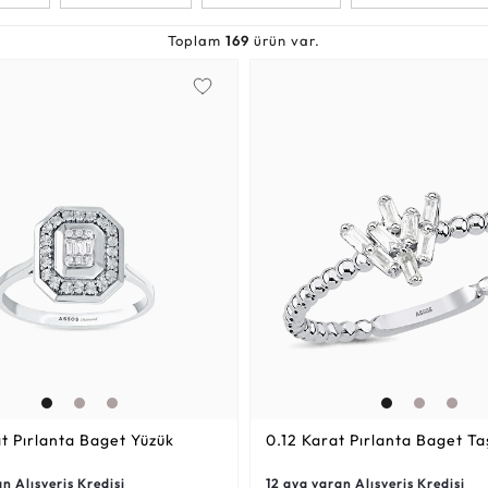
Altın Çocuk Kelepçeler
Beyaz Altın Alyanslar
Altın Erkek Zincirler
Altın Su Yolu Setler
Elmas Küpeler
Figura
Altın Bebek Yaka İğnesi
Altın Erkek Bileklikler
Çift Alyans Modelleri
Elmas Bileklikler
Altın Setler
Hiss
Toplam
169
ürün var.
t
Pırlanta Baget Yüzük
0.12 Karat
Pırlanta Baget Taş
n Alışveriş Kredisi
12 aya varan Alışveriş Kredisi