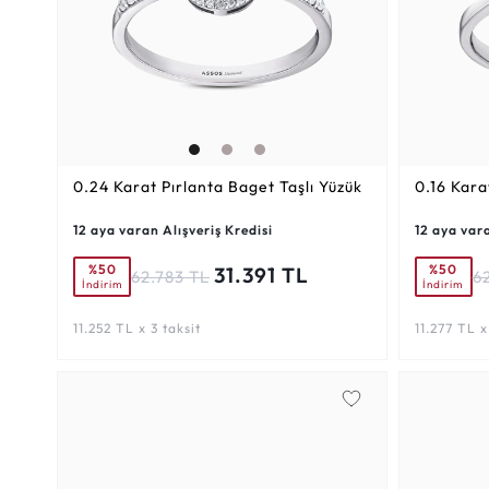
0.24 Karat
Pırlanta Baget Taşlı Yüzük
0.16 Kara
12 aya varan Alışveriş Kredisi
12 aya vara
%50
%50
31.391 TL
62.783 TL
6
İndirim
İndirim
11.252 TL x 3 taksit
11.277 TL x