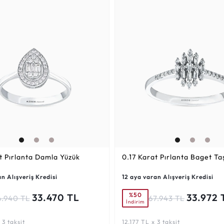
t
Pırlanta Damla Yüzük
0.17 Karat
Pırlanta Baget Taş
n Alışveriş Kredisi
12 aya varan Alışveriş Kredisi
%50
33.470 TL
33.972 
6.940 TL
67.943 TL
İndirim
 3 taksit
12.177 TL x 3 taksit