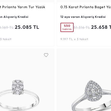
t
Pırlanta Yarım Tur Yüzük
0.15 Karat
Pırlanta Baget Yü
n Alışveriş Kredisi
12 aya varan Alışveriş Kredisi
%50
25.085 TL
25.658 
0.169 TL
51.316 TL
İndirim
3 taksit
9.197 TL x 3 taksit