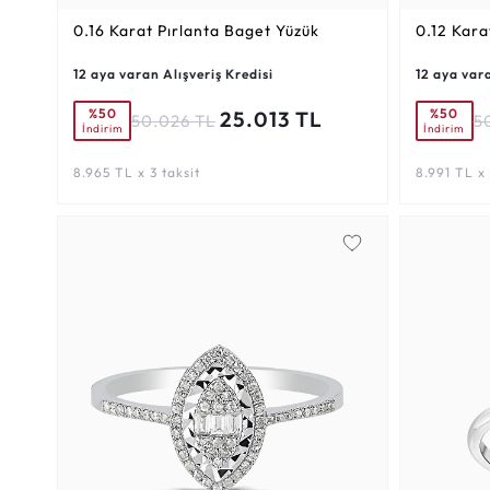
0.16 Karat
Pırlanta Baget Yüzük
0.12 Kara
12 aya varan Alışveriş Kredisi
12 aya vara
%50
%50
25.013 TL
50.026 TL
5
İndirim
İndirim
8.965 TL x 3 taksit
8.991 TL x 