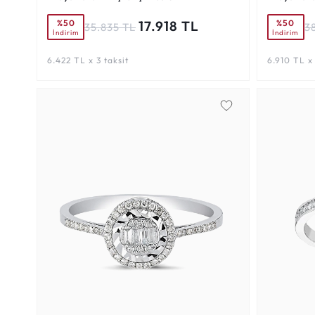
%50
%50
17.918 TL
35.835 TL
3
İndirim
İndirim
6.422 TL x 3 taksit
6.910 TL x 