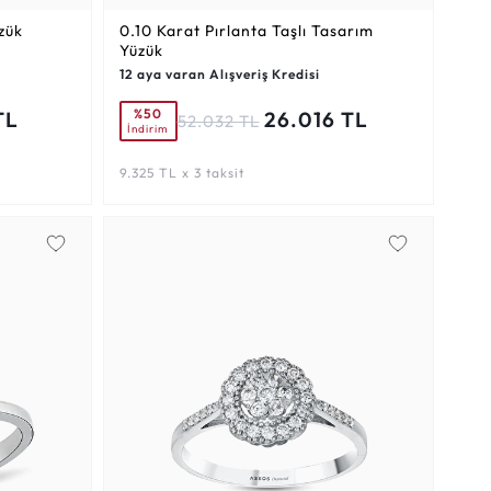
zük
0.10 Karat
Pırlanta Taşlı Tasarım
Yüzük
12 aya varan Alışveriş Kredisi
%50
TL
26.016 TL
52.032 TL
İndirim
9.325 TL x 3 taksit