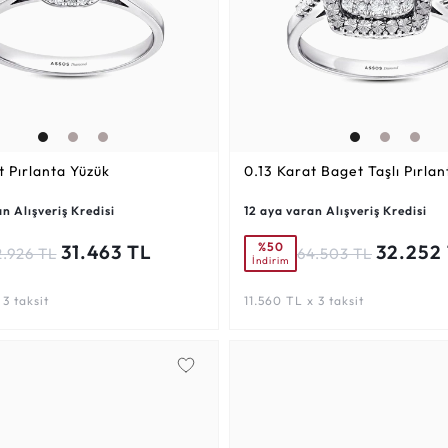
t
Pırlanta Yüzük
0.13 Karat
Baget Taşlı Pırlan
n Alışveriş Kredisi
12 aya varan Alışveriş Kredisi
%50
31.463 TL
32.252
2.926 TL
64.503 TL
İndirim
 3 taksit
11.560 TL x 3 taksit