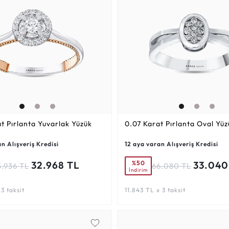
at
Pırlanta Yuvarlak Yüzük
0.07 Karat
Pırlanta Oval Yüz
n Alışveriş Kredisi
12 aya varan Alışveriş Kredisi
%50
32.968 TL
33.040
5.936 TL
66.080 TL
İndirim
 3 taksit
11.843 TL x 3 taksit