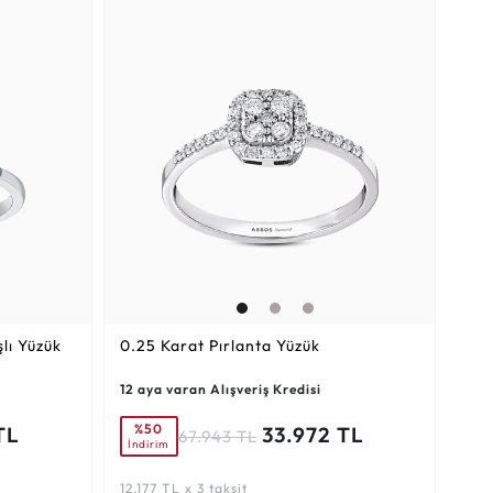
lı Yüzük
0.25 Karat
Pırlanta Yüzük
12 aya varan Alışveriş Kredisi
%50
TL
33.972 TL
67.943 TL
İndirim
12.177 TL x 3 taksit