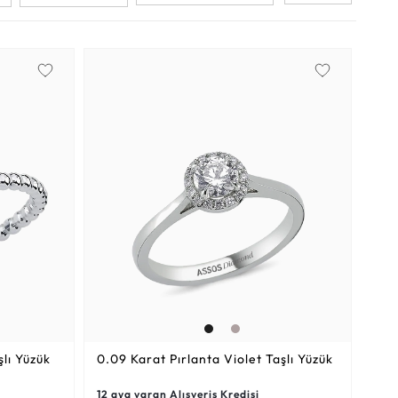
Altın Hasır Setler
Elmas Bilezikler
Altın Tesbihler
Violet
Burç
lı Yüzük
0.09 Karat
Pırlanta Violet Taşlı Yüzük
12 aya varan Alışveriş Kredisi