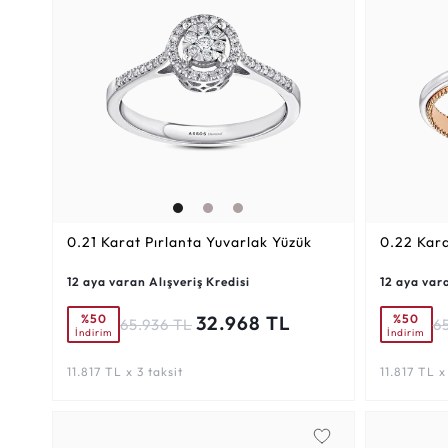
0.21 Karat
Pırlanta Yuvarlak Yüzük
0.22 Kar
12 aya varan Alışveriş Kredisi
12 aya vara
%50
%50
32.968 TL
65.936 TL
6
İndirim
İndirim
11.817 TL x 3 taksit
11.817 TL x