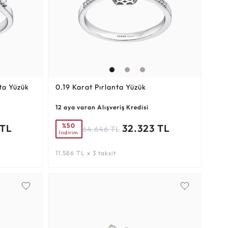
ta Yüzük
0.19 Karat
Pırlanta Yüzük
12 aya varan Alışveriş Kredisi
%50
 TL
32.323 TL
64.646 TL
İndirim
11.586 TL x 3 taksit