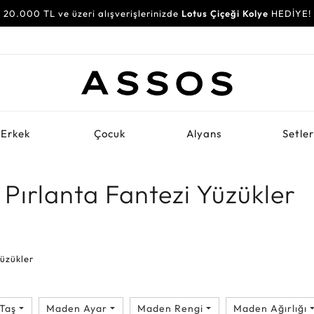
20.000 TL ve üzeri alışverişlerinizde
Lotus Çiçeği Kolye
HEDİYE!
Erkek
Çocuk
Alyans
Setle
Pırlanta Fantezi Yüzükler
Yüzükler
Taş
Maden Ayar
Maden Rengi
Maden Ağırlığı