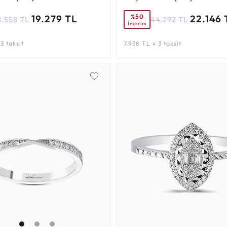
%50
19.279 TL
22.146 
8.558 TL
44.292 TL
İndirim
3 taksit
7.938 TL x 3 taksit