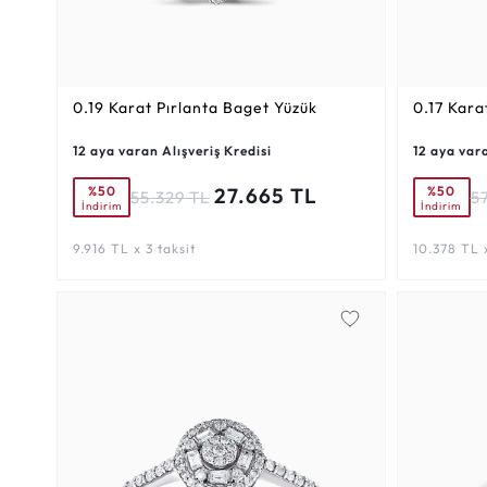
0.19 Karat
Pırlanta Baget Yüzük
0.17 Kara
12 aya varan Alışveriş Kredisi
12 aya vara
%50
%50
27.665 TL
55.329 TL
5
İndirim
İndirim
9.916 TL x 3 taksit
10.378 TL x