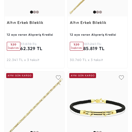
Altın Erkek Bileklik
Altın Erkek Bileklik
12 aya varan Alışveriş Kredisi
12 aya varan Alışveriş Kredisi
77.878 TL
107.241 TL
%20
%20
62.329 TL
85.819 TL
İndirim
İndirim
22.341 TL x 3 taksit
30.760 TL x 3 taksit
AYNI GÜN KARGO
AYNI GÜN KARGO