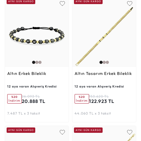
AYNI GÜN KARGO
AYNI GÜN KARGO
Altın Erkek Bileklik
Altın Tasarım Erkek Bileklik
12 aya varan Alışveriş Kredisi
12 aya varan Alışveriş Kredisi
26.093 TL
153.620 TL
%20
%20
20.888 TL
122.923 TL
İndirim
İndirim
7.487 TL x 3 taksit
44.060 TL x 3 taksit
AYNI GÜN KARGO
AYNI GÜN KARGO