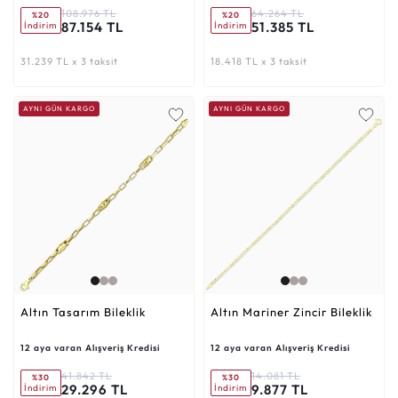
108.976 TL
64.264 TL
%20
%20
87.154 TL
51.385 TL
İndirim
İndirim
31.239 TL x 3 taksit
18.418 TL x 3 taksit
AYNI GÜN KARGO
AYNI GÜN KARGO
Altın Tasarım Bileklik
Altın Mariner Zincir Bileklik
12 aya varan Alışveriş Kredisi
12 aya varan Alışveriş Kredisi
41.842 TL
14.081 TL
%30
%30
29.296 TL
9.877 TL
İndirim
İndirim