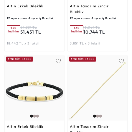
Altın Erkek Bileklik
Altın Tasarım Zincir
Bileklik
12 aya varan Alışveriş Kredisi
12 aya varan Alışveriş Kredisi
64.331 TL
15.349 TL
%20
%30
51.451 TL
10.744 TL
İndirim
İndirim
18.442 TL x 3 taksit
3.851 TL x 3 taksit
AYNI GÜN KARGO
AYNI GÜN KARGO
Altın Erkek Bileklik
Altın Tasarım Zincir