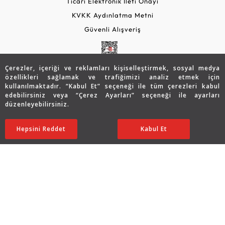
Ticari Elektronik İleti Onayı
KVKK Aydınlatma Metni
Güvenli Alışveriş
Çerezler, içeriği ve reklamları kişiselleştirmek, sosyal medya
özellikleri sağlamak ve trafiğimizi analiz etmek için
kullanılmaktadır. “Kabul Et” seçeneği ile tüm çerezleri kabul
edebilirsiniz veya “Çerez Ayarları” seçeneği ile ayarları
düzenleyebilirsiniz.
© 2026 Assos Diamond
Hepsini Reddet
Ayarları Düzenle
Kabul Et
Copyright © 2026 Assos Pırlanta - Bu sitenin tüm hakları
saklıdır.