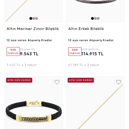
Altın Mariner Zincir Bileklik
Altın Erkek Bileklik
12 aya varan Alışveriş Kredisi
12 aya varan Alışveriş Kredisi
13.614 TL
143.610 TL
%30
%20
9.543 TL
114.915 TL
İndirim
İndirim
3.421 TL x 3 taksit
41.189 TL x 3 taksit
AYNI GÜN KARGO
AYNI GÜN KARGO