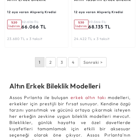
12 aya varan Alışveriş Kredisi
12 aya varan Alışveriş Kredisi
82.616 TL
97.364 TL
%20
%30
66.066 TL
68.135 TL
İndirim
İndirim
23.680 TL x 3 taksit
24.422 TL x 3 taksit
1
2
3
4
Sonraki >
Altın Erkek Bileklik Modelleri
Assos Pırlanta ile buluşan
erkek altın takı
modelleri,
erkekler için prestijli bir fırsat sunuyor. Kendine özgü
tarzını yansıtmak ve gücünü ortaya çıkarmak isteyen
her erkeğin zevkine uygun bileklik modelleri mevcut.
Bileklikler, günlük hayatta ve özel davetlerde
kıyafetleri tamamlamak için etkili bir aksesuar
seçeneği olarak öne çıkıyor. Assos Pırlanta'nın