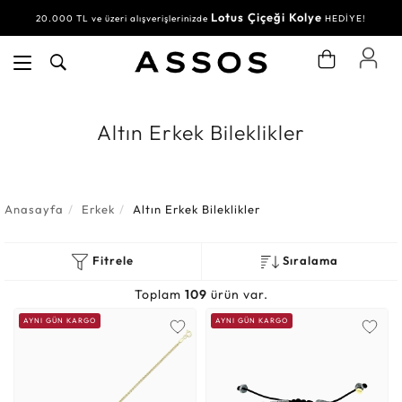
Lotus Çiçeği Kolye
Su Yolu Bileklik
20.000 TL ve üzeri alışverişlerinizde
30.000 TL ve üzeri alışverişlerinizde
HEDİYE!
HEDİYE!
Altın Erkek Bileklikler
Anasayfa
Erkek
Altın Erkek Bileklikler
Fitrele
Sıralama
Toplam
109
ürün var.
AYNI GÜN KARGO
AYNI GÜN KARGO