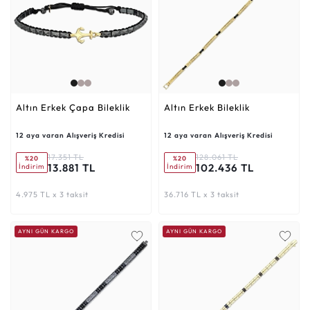
Altın Erkek Çapa Bileklik
Altın Erkek Bileklik
12 aya varan Alışveriş Kredisi
12 aya varan Alışveriş Kredisi
17.351 TL
128.061 TL
%20
%20
13.881 TL
102.436 TL
İndirim
İndirim
4.975 TL x 3 taksit
36.716 TL x 3 taksit
AYNI GÜN KARGO
AYNI GÜN KARGO