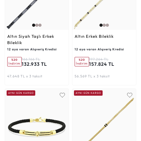
Altın Siyah Taşlı Erkek
Altın Erkek Bileklik
Bileklik
12 aya varan Alışveriş Kredisi
12 aya varan Alışveriş Kredisi
166.166 TL
197.264 TL
%20
%20
132.933 TL
157.824 TL
İndirim
İndirim
47.648 TL x 3 taksit
56.569 TL x 3 taksit
AYNI GÜN KARGO
AYNI GÜN KARGO