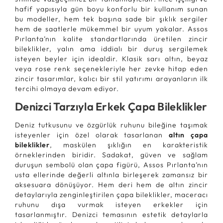
hafif yapısıyla gün boyu konforlu bir kullanım sunan
bu modeller, hem tek başına sade bir şıklık sergiler
hem de saatlerle mükemmel bir uyum yakalar. Assos
Pırlanta’nın kalite standartlarında üretilen zincir
bileklikler, yalın ama iddialı bir duruş sergilemek
isteyen beyler için idealdir. Klasik sarı altın, beyaz
veya rose renk seçenekleriyle her zevke hitap eden
zincir tasarımlar, kalıcı bir stil yatırımı arayanların ilk
tercihi olmaya devam ediyor.
Denizci Tarzıyla Erkek Çapa Bileklikler
Deniz tutkusunu ve özgürlük ruhunu bileğine taşımak
isteyenler için özel olarak tasarlanan
altın çapa
bileklikler
, maskülen şıklığın en karakteristik
örneklerinden biridir. Sadakat, güven ve sağlam
duruşun sembolü olan çapa figürü, Assos Pırlanta’nın
usta ellerinde değerli altınla birleşerek zamansız bir
aksesuara dönüşüyor. Hem deri hem de altın zincir
detaylarıyla zenginleştirilen çapa bileklikler, maceracı
ruhunu dışa vurmak isteyen erkekler için
tasarlanmıştır. Denizci temasının estetik detaylarla