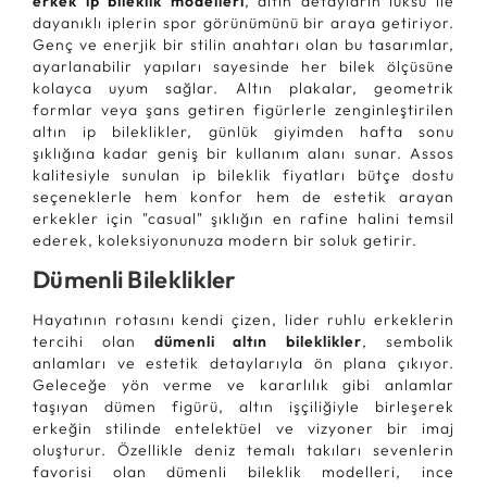
erkek ip bileklik modelleri
, altın detayların lüksü ile
dayanıklı iplerin spor görünümünü bir araya getiriyor.
Genç ve enerjik bir stilin anahtarı olan bu tasarımlar,
ayarlanabilir yapıları sayesinde her bilek ölçüsüne
kolayca uyum sağlar. Altın plakalar, geometrik
formlar veya şans getiren figürlerle zenginleştirilen
altın ip bileklikler, günlük giyimden hafta sonu
şıklığına kadar geniş bir kullanım alanı sunar. Assos
kalitesiyle sunulan ip bileklik fiyatları bütçe dostu
seçeneklerle hem konfor hem de estetik arayan
erkekler için "casual" şıklığın en rafine halini temsil
ederek, koleksiyonunuza modern bir soluk getirir.
Dümenli Bileklikler
Hayatının rotasını kendi çizen, lider ruhlu erkeklerin
tercihi olan
dümenli altın bileklikler
, sembolik
anlamları ve estetik detaylarıyla ön plana çıkıyor.
Geleceğe yön verme ve kararlılık gibi anlamlar
taşıyan dümen figürü, altın işçiliğiyle birleşerek
erkeğin stilinde entelektüel ve vizyoner bir imaj
oluşturur. Özellikle deniz temalı takıları sevenlerin
favorisi olan dümenli bileklik modelleri, ince