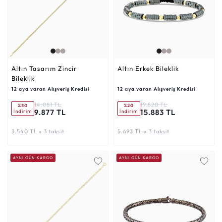
Altın Tasarım Zincir
Altın Erkek Bileklik
Bileklik
12 aya varan Alışveriş Kredisi
12 aya varan Alışveriş Kredisi
14.081 TL
19.820 TL
%30
%20
9.877 TL
15.883 TL
İndirim
İndirim
3.540 TL x 3 taksit
5.693 TL x 3 taksit
AYNI GÜN KARGO
AYNI GÜN KARGO