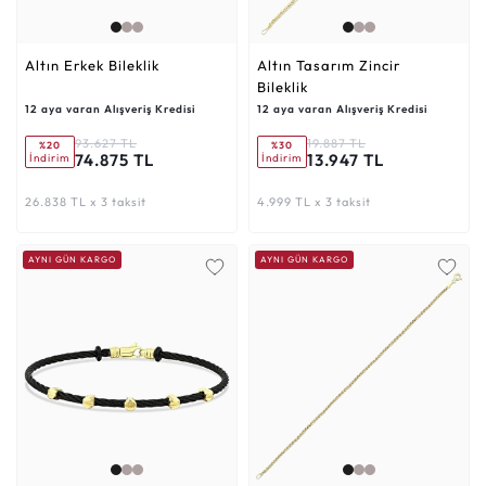
Altın Erkek Bileklik
Altın Tasarım Zincir
Bileklik
12 aya varan Alışveriş Kredisi
12 aya varan Alışveriş Kredisi
93.627 TL
19.887 TL
%20
%30
74.875 TL
13.947 TL
İndirim
İndirim
26.838 TL x 3 taksit
4.999 TL x 3 taksit
AYNI GÜN KARGO
AYNI GÜN KARGO