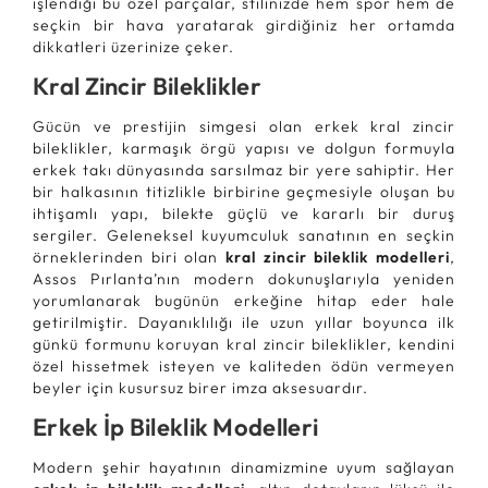
işlendiği bu özel parçalar, stilinizde hem spor hem de
seçkin bir hava yaratarak girdiğiniz her ortamda
dikkatleri üzerinize çeker.
Kral Zincir Bileklikler
Gücün ve prestijin simgesi olan erkek kral zincir
bileklikler, karmaşık örgü yapısı ve dolgun formuyla
erkek takı dünyasında sarsılmaz bir yere sahiptir. Her
bir halkasının titizlikle birbirine geçmesiyle oluşan bu
ihtişamlı yapı, bilekte güçlü ve kararlı bir duruş
sergiler. Geleneksel kuyumculuk sanatının en seçkin
örneklerinden biri olan
kral zincir bileklik modelleri
,
Assos Pırlanta’nın modern dokunuşlarıyla yeniden
yorumlanarak bugünün erkeğine hitap eder hale
getirilmiştir. Dayanıklılığı ile uzun yıllar boyunca ilk
günkü formunu koruyan kral zincir bileklikler, kendini
özel hissetmek isteyen ve kaliteden ödün vermeyen
beyler için kusursuz birer imza aksesuardır.
Erkek İp Bileklik Modelleri
Modern şehir hayatının dinamizmine uyum sağlayan