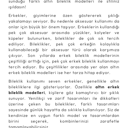
sunduğu farklı altın bileklik modelleri ile stiliniz
ışıldasın!
Erkekler, giyimlerine özen göstererek şıklığı
yakalamayı seviyor. Bu nedenle aksesuar kullanımı da
onlar için büyük bir önem taşıyor. Erkeklerin kullandığı
pek çok aksesuar arasında yüzükler, kolyeler ve
küpeler bulunurken, bileklikler de çok sık tercih
ediliyor. Bileklikler, pek çok erkeğin kolaylıkla
kullanabileceği bir aksesuar türü olarak karşımıza
çıkıyor. Son yıllarda erkek bileklik modellerinin
çeşitliliği arttığı için, pek çok erkek bileklik kullanmayı
tercih ediyor. Bu çeşitlilikler arasında yer alan altın
erkek bileklik modelleri ise her tarza hitap ediyor.
Bileklik kullanımı seven erkekler, genellikle altın
bilekliklere ilgi gösteriyorlar. Özellikle
altın erkek
bileklik modelleri
, kişilere göz kamaştırıcı bir şıklık
sunuyor. Yenilikçi ve zarif tasarımları ile dikkatleri
üzerine çeken bu bileklikler, farklı tasarımları
sayesinde günlük hayatta da sıklıkla kullanılıyor. Siz de
kendinize en uygun farklı model ve tasarımlardan
birini seçerek, kombinlerinizi zarafetle
tamamlayabilirsiniz.