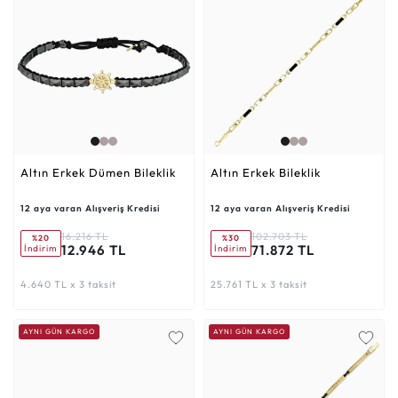
Altın Erkek Dümen Bileklik
Altın Erkek Bileklik
12 aya varan Alışveriş Kredisi
12 aya varan Alışveriş Kredisi
16.216 TL
102.703 TL
%20
%30
12.946 TL
71.872 TL
İndirim
İndirim
4.640 TL x 3 taksit
25.761 TL x 3 taksit
AYNI GÜN KARGO
AYNI GÜN KARGO