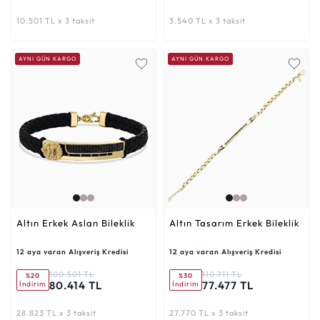
10.501 TL x 3 taksit
3.540 TL x 3 taksit
AYNI GÜN KARGO
AYNI GÜN KARGO
Altın Erkek Aslan Bileklik
Altın Tasarım Erkek Bileklik
12 aya varan Alışveriş Kredisi
12 aya varan Alışveriş Kredisi
100.501 TL
110.711 TL
%20
%30
80.414 TL
77.477 TL
İndirim
İndirim
28.823 TL x 3 taksit
27.770 TL x 3 taksit