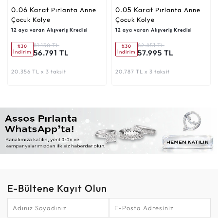
0.06 Karat
0.05 Karat
Pırlanta Anne
Pırlanta Anne
Çocuk Kolye
Çocuk Kolye
12 aya varan Alışveriş Kredisi
12 aya varan Alışveriş Kredisi
81.130 TL
82.851 TL
%30
%30
56.791 TL
57.995 TL
İndirim
İndirim
20.356 TL x 3 taksit
20.787 TL x 3 taksit
E-Bültene Kayıt Olun