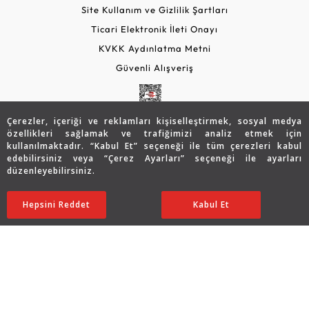
Site Kullanım ve Gizlilik Şartları
Ticari Elektronik İleti Onayı
KVKK Aydınlatma Metni
Güvenli Alışveriş
Çerezler, içeriği ve reklamları kişiselleştirmek, sosyal medya
özellikleri sağlamak ve trafiğimizi analiz etmek için
kullanılmaktadır. “Kabul Et” seçeneği ile tüm çerezleri kabul
edebilirsiniz veya “Çerez Ayarları” seçeneği ile ayarları
düzenleyebilirsiniz.
© 2026 Assos Diamond
Hepsini Reddet
Ayarları Düzenle
Kabul Et
Copyright © 2026 Assos Pırlanta - Bu sitenin tüm hakları
saklıdır.