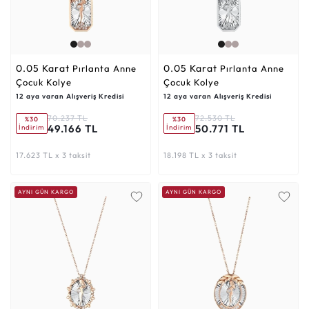
0.05 Karat
0.05 Karat
Pırlanta Anne
Pırlanta Anne
Çocuk Kolye
Çocuk Kolye
12 aya varan Alışveriş Kredisi
12 aya varan Alışveriş Kredisi
70.237 TL
72.530 TL
%30
%30
49.166 TL
50.771 TL
İndirim
İndirim
17.623 TL x 3 taksit
18.198 TL x 3 taksit
AYNI GÜN KARGO
AYNI GÜN KARGO