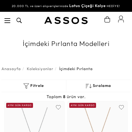
Lotus Çiçeği Kolye
20.000 TL ve üzeri alışverişlerinizde
HEDİYE!
İçimdeki Pırlanta Modelleri
Anasayfa
Koleksiyonlar
İçimdeki Pırlanta
Fitrele
Sıralama
Toplam
8
ürün var.
AYNI GÜN KARGO
AYNI GÜN KARGO