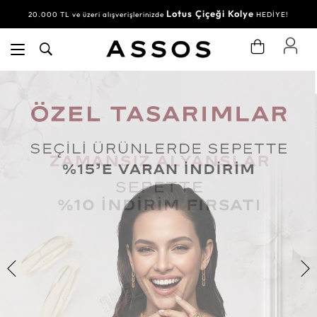
Lotus Çiçeği Kolye
20.000 TL ve üzeri alışverişlerinizde
HEDİYE!