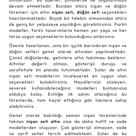
almaktadır. Bu adetler, şimdilerde de uygulanmaya
devam etmektedir. Bundan ötürü nişan ve düğün
törenleri için altın
nişan seti, düğün seti
seçenekleri
hazırlanmaktadır. Büyük bir talebin olmasından ötürü
de geniş bir yelpazeye yayıldığını görebilirsiniz. Farklı
modeller, farklı tasarımlarla hemen yer yaşa ve her
tarza uygun seçeneklerin bulunduğunu anlarsınız.
Özenle tasarlanan, usta bir işçilik barındıran nişan ve
düğün setleri genel olarak altından yapılmaktadır.
Çünkü düğünlerde, gelinlere altın takılması beklenir.
Altınlar değerli olması, gösterişli duruşu ve
zarafetiyle ön planda tutulmaktadır. Sizler de altın
nişan seti modellerini inceleyerek en uygun olan
seçenekleri bulabilirsiniz. Hayallerinizi süsleyen,
severek kullanabileceğiniz modelleri bulmanızsa
oldukça kolay. Evliliğe ilk adımı atacağınız bu
törenlerde, tam hayal ettiğiniz gibi takılara sahip
olabilirsiniz.
Genel olarak bakıldığı zaman nişan törenlerinde
takılan
nişan seti altın
olsa da daha hafif ve sade
modellerden oluşuyor. Çok gösterişli olmayan, sade
ve zarif setler tercih edilmektedir. Sizler de bu