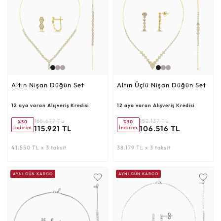
Altın Nişan Düğün Set
Altın Üçlü Nişan Düğün Set
12 aya varan Alışveriş Kredisi
12 aya varan Alışveriş Kredisi
165.677 TL
152.137 TL
%30
%30
115.921 TL
106.516 TL
İndirim
İndirim
41.550 TL x 3 taksit
38.179 TL x 3 taksit
AYNI GÜN KARGO
AYNI GÜN KARGO