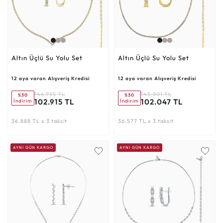
Altın Üçlü Su Yolu Set
Altın Üçlü Su Yolu Set
12 aya varan Alışveriş Kredisi
12 aya varan Alışveriş Kredisi
146.935 TL
145.801 TL
%30
%30
102.915 TL
102.047 TL
İndirim
İndirim
36.888 TL x 3 taksit
36.577 TL x 3 taksit
AYNI GÜN KARGO
AYNI GÜN KARGO