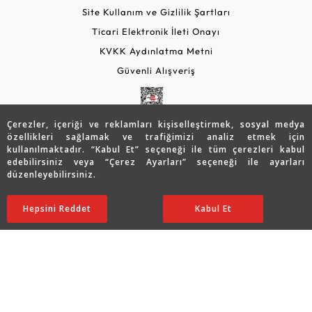
Site Kullanım ve Gizlilik Şartları
Ticari Elektronik İleti Onayı
KVKK Aydınlatma Metni
Güvenli Alışveriş
Çerezler, içeriği ve reklamları kişiselleştirmek, sosyal medya
özellikleri sağlamak ve trafiğimizi analiz etmek için
kullanılmaktadır. “Kabul Et” seçeneği ile tüm çerezleri kabul
edebilirsiniz veya “Çerez Ayarları” seçeneği ile ayarları
düzenleyebilirsiniz.
© 2026 Assos Diamond
Hepsini Reddet
Ayarları Düzenle
Kabul Et
Copyright © 2026 Assos Pırlanta - Bu sitenin tüm hakları
saklıdır.