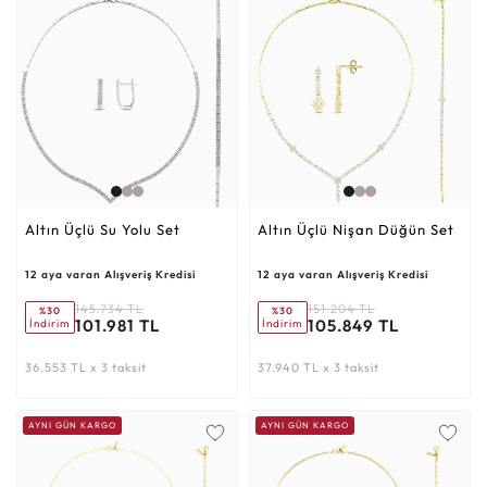
Altın Üçlü Su Yolu Set
Altın Üçlü Nişan Düğün Set
12 aya varan Alışveriş Kredisi
12 aya varan Alışveriş Kredisi
145.734 TL
151.204 TL
%30
%30
101.981 TL
105.849 TL
İndirim
İndirim
36.553 TL x 3 taksit
37.940 TL x 3 taksit
AYNI GÜN KARGO
AYNI GÜN KARGO