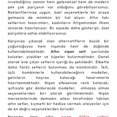
incelediğiniz zaman hem geleneksel hem de modern
pek çok parçanın var olduğunu görebiliyorsunuz.
Beklentilerinize uygun, özel seçeneklerle bir araya
gelmeniz de mümkün bir hal alıyor. Altın takı
setlerinin tasarımları, kadınların ihtişamından ilham
alınarak hazırlanıyor. Bu sayede daha gösterişli, özel
parçalara sahip olabiliyorsunuz.
Karşınıza çıkacak olan alternatiflerin büyük bir
çoğunluğuysa hem nişanda hem de düğünde
kullanılabilmektedir.
Altın nişan seti
içerisinde
kolyeler, yüzükler ve küpeler bulunmaktadır. Genel
olarak öne çıkan setlerin içeriği bu şekildedir. Elbette
daha farklı setlerin bulunması da mümkündür. İkili,
üçlü kombinlerle kullanabileceğiniz modeller,
gelinlerin hayran kalacağı tasarımlarla
hazırlanmaktadır. Nişan elbisenize renk katacak,
ışıltısıyla göz dolduracak modeller, olmazsa olmaz
seçeneklerden biri olarak görülmektedir. Nişan
merasimlerinde damadın ailesi tarafından takılan
altın setler, kıymetli bir hediye vermek isteyenler için
de en doğru seçeneklerden birisidir.
Nişanda taşlı altın
nişan düğün setleri