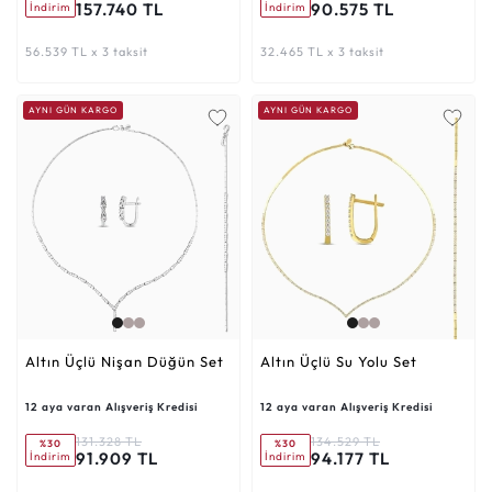
157.740 TL
90.575 TL
İndirim
İndirim
56.539 TL x 3 taksit
32.465 TL x 3 taksit
AYNI GÜN KARGO
AYNI GÜN KARGO
Altın Üçlü Nişan Düğün Set
Altın Üçlü Su Yolu Set
12 aya varan Alışveriş Kredisi
12 aya varan Alışveriş Kredisi
131.328 TL
134.529 TL
%30
%30
91.909 TL
94.177 TL
İndirim
İndirim