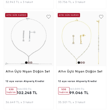
32.943 TL x 3 taksit
33.756 TL x 3 taksit
AYNI GÜN KARGO
AYNI GÜN KARGO
Altın Üçlü Nişan Düğün Set
Altın Üçlü Nişan Düğün Set
12 aya varan Alışveriş Kredisi
12 aya varan Alışveriş Kredisi
146.135 TL
141.599 TL
%30
%30
102.248 TL
99.046 TL
İndirim
İndirim
36.649 TL x 3 taksit
35.501 TL x 3 taksit