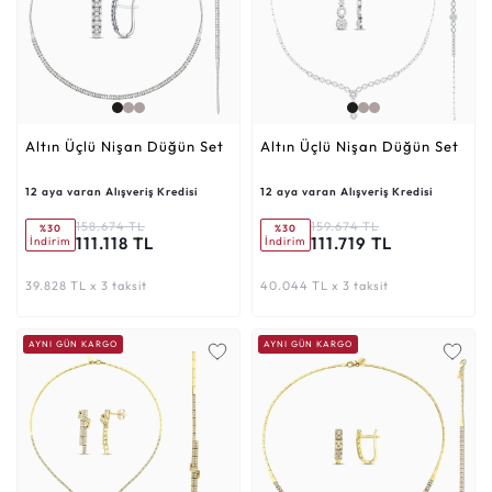
Altın Üçlü Nişan Düğün Set
Altın Üçlü Nişan Düğün Set
12 aya varan Alışveriş Kredisi
12 aya varan Alışveriş Kredisi
158.674 TL
159.674 TL
%30
%30
111.118 TL
111.719 TL
İndirim
İndirim
39.828 TL x 3 taksit
40.044 TL x 3 taksit
AYNI GÜN KARGO
AYNI GÜN KARGO