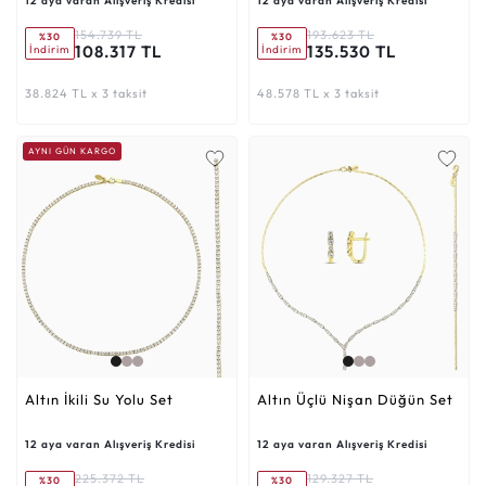
12 aya varan Alışveriş Kredisi
12 aya varan Alışveriş Kredisi
154.739 TL
193.623 TL
%30
%30
108.317 TL
135.530 TL
İndirim
İndirim
38.824 TL x 3 taksit
48.578 TL x 3 taksit
AYNI GÜN KARGO
Altın İkili Su Yolu Set
Altın Üçlü Nişan Düğün Set
12 aya varan Alışveriş Kredisi
12 aya varan Alışveriş Kredisi
225.372 TL
129.327 TL
%30
%30