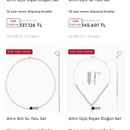
12 aya varan Alışveriş Kredisi
12 aya varan Alışveriş Kredisi
181.551 TL
207.963 TL
%30
%30
127.126 TL
145.601 TL
İndirim
İndirim
45.566 TL x 3 taksit
52.188 TL x 3 taksit
AYNI GÜN KARGO
AYNI GÜN KARGO
Altın İkili Su Yolu Set
Altın Üçlü Nişan Düğün Set