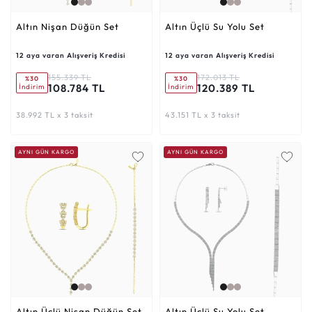
Altın Nişan Düğün Set
Altın Üçlü Su Yolu Set
12 aya varan Alışveriş Kredisi
12 aya varan Alışveriş Kredisi
155.339 TL
172.013 TL
%30
%30
108.784 TL
120.389 TL
İndirim
İndirim
38.992 TL x 3 taksit
43.151 TL x 3 taksit
AYNI GÜN KARGO
AYNI GÜN KARGO
Altın Üçlü Nişan Düğün Set
Altın Üçlü Su Yolu Set