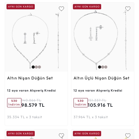
AYNI GÜN KARGO
AYNI GÜN KARGO
Altın Nişan Düğün Set
Altın Üçlü Nişan Düğün Set
12 aya varan Alışveriş Kredisi
12 aya varan Alışveriş Kredisi
140.866 TL
151.337 TL
%30
%30
98.579 TL
105.916 TL
İndirim
İndirim
35.334 TL x 3 taksit
37.964 TL x 3 taksit
AYNI GÜN KARGO
AYNI GÜN KARGO