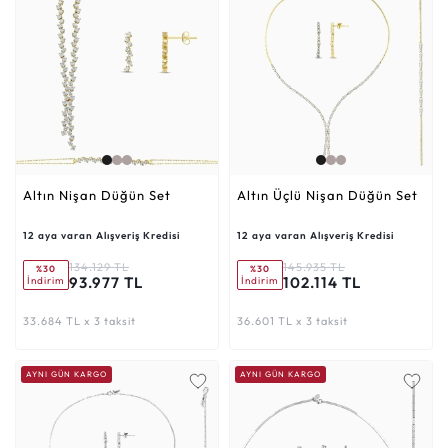
Altın Nişan Düğün Set
Altın Üçlü Nişan Düğün Set
12 aya varan Alışveriş Kredisi
12 aya varan Alışveriş Kredisi
134.129 TL
145.935 TL
%30
%30
93.977 TL
102.114 TL
İndirim
İndirim
33.684 TL x 3 taksit
36.601 TL x 3 taksit
AYNI GÜN KARGO
AYNI GÜN KARGO