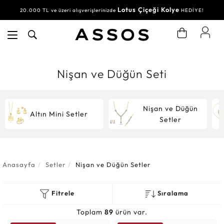
Lotus Çiçeği Kolye
Su Yolu Bileklik
20.000 TL ve üzeri alışverişlerinizde
30.000 TL ve üzeri alışverişlerinizde
HEDİYE!
HEDİYE!
Nişan ve Düğün Seti
Nişan ve Düğün
Altın Mini Setler
Setler
Anasayfa
Setler
Nişan ve Düğün Setler
Fitrele
Sıralama
Toplam
89
ürün var.