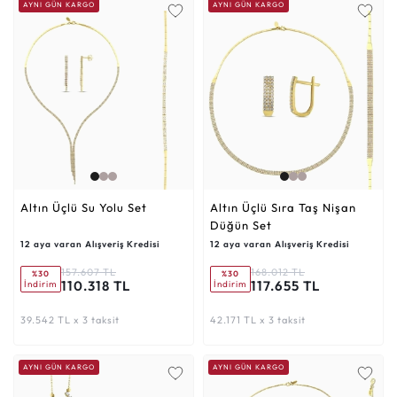
AYNI GÜN KARGO
AYNI GÜN KARGO
Altın Üçlü Su Yolu Set
Altın Üçlü Sıra Taş Nişan
Düğün Set
12 aya varan Alışveriş Kredisi
12 aya varan Alışveriş Kredisi
157.607 TL
168.012 TL
%30
%30
110.318 TL
117.655 TL
İndirim
İndirim
39.542 TL x 3 taksit
42.171 TL x 3 taksit
AYNI GÜN KARGO
AYNI GÜN KARGO