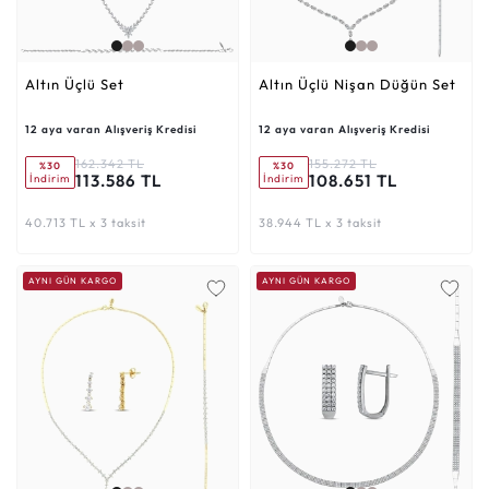
Altın Üçlü Set
Altın Üçlü Nişan Düğün Set
12 aya varan Alışveriş Kredisi
12 aya varan Alışveriş Kredisi
162.342 TL
155.272 TL
%30
%30
113.586 TL
108.651 TL
İndirim
İndirim
40.713 TL x 3 taksit
38.944 TL x 3 taksit
AYNI GÜN KARGO
AYNI GÜN KARGO