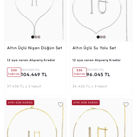
Altın Üçlü Nişan Düğün Set
Altın Üçlü Su Yolu Set
12 aya varan Alışveriş Kredisi
12 aya varan Alışveriş Kredisi
149.269 TL
137.197 TL
%30
%30
104.449 TL
96.045 TL
İndirim
İndirim
37.438 TL x 3 taksit
34.426 TL x 3 taksit
AYNI GÜN KARGO
AYNI GÜN KARGO