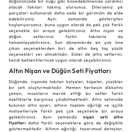
düğününüzde bir kuğu gibi hissedebilmenize yardımcı
olacak takıları takmış olursunuz. Dilerseniz şık
parçaları kullanarak daha sade bir görünüm de elde
edebilirsiniz. Aynı zamanda gösterişten
hoşlanıyorsanız, buna uygun olarak da pek çok farklı
seçenekle bir araya gelebilirsiniz. Altın nişan ve
düğün setlerinizi farklı takılarla da
tamamlayabilirsiniz. Son dönemlerde en çok öne
çıkan seçeneklerden biri de altın beş taş yüzük
seçenekleri yer almaktadır. Sizler de altın setlerini,
kendi beklentilerinize uygun olarak seçebilirsiniz.
Altın Nişan ve Düğün Seti Fiyatları
Düğünde, nişanda takılan kolyeler, küpeler, yüzükler
bir seti oluşturmaktadır. Hemen herkesin dikkatini
çeken, insanların merak ettiği bu setler farklı
özelliklerle karşınıza çıkabilmektedir. Altın setinizde
bulunan altın ayarı, altının toplam ağırlığı ve işçilik
maliyetleriyle farklı pek çok seçenekle bir araya
gelebilirsiniz. Aynı zamanda
nişan seti altın
fiyatları
daha farklı seçeneklere göre de değişiklik
göstermektedir. Altının ağırlığı, tasarımsal detaylar,