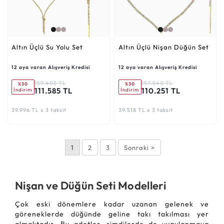
Altın Üçlü Su Yolu Set
Altın Üçlü Nişan Düğün Set
12 aya varan Alışveriş Kredisi
12 aya varan Alışveriş Kredisi
159.408 TL
157.540 TL
%30
%30
111.585 TL
110.251 TL
İndirim
İndirim
39.996 TL x 3 taksit
39.518 TL x 3 taksit
1
2
3
Sonraki >
Nişan ve Düğün Seti Modelleri
Çok eski dönemlere kadar uzanan gelenek ve
göreneklerde düğünde geline takı takılması yer