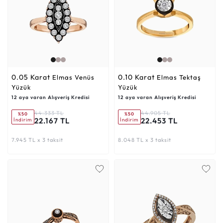
0.05 Karat
0.10 Karat
Elmas Venüs
Elmas Tektaş
Yüzük
Yüzük
12 aya varan Alışveriş Kredisi
12 aya varan Alışveriş Kredisi
44.333 TL
44.905 TL
%50
%50
22.167 TL
22.453 TL
İndirim
İndirim
7.945 TL x 3 taksit
8.048 TL x 3 taksit