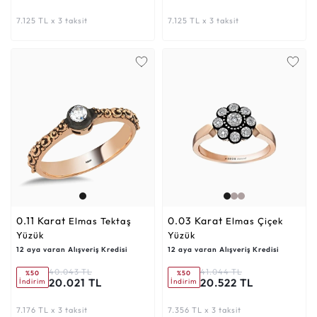
7.125 TL x 3 taksit
7.125 TL x 3 taksit
0.11 Karat
0.03 Karat
Elmas Tektaş
Elmas Çiçek
Yüzük
Yüzük
12 aya varan Alışveriş Kredisi
12 aya varan Alışveriş Kredisi
40.043 TL
41.044 TL
%50
%50
20.021 TL
20.522 TL
İndirim
İndirim
7.176 TL x 3 taksit
7.356 TL x 3 taksit