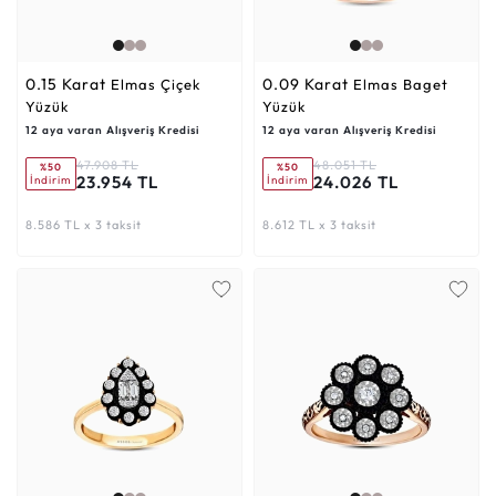
0.15 Karat
0.09 Karat
Elmas Çiçek
Elmas Baget
Yüzük
Yüzük
12 aya varan Alışveriş Kredisi
12 aya varan Alışveriş Kredisi
47.908 TL
48.051 TL
%50
%50
23.954 TL
24.026 TL
İndirim
İndirim
8.586 TL x 3 taksit
8.612 TL x 3 taksit