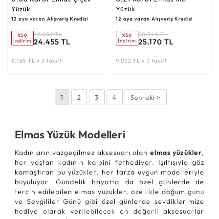
Yüzük
Yüzük
12 aya varan Alışveriş Kredisi
12 aya varan Alışveriş Kredisi
48.909 TL
50.340 TL
%50
%50
24.455 TL
25.170 TL
İndirim
İndirim
8.765 TL x 3 taksit
9.022 TL x 3 taksit
1
2
3
4
Sonraki >
Elmas Yüzük Modelleri
Kadınların vazgeçilmez aksesuarı olan
elmas yüzükler
,
her yaştan kadının kalbini fethediyor. Işıltısıyla göz
kamaştıran bu yüzükler, her tarza uygun modelleriyle
büyülüyor. Gündelik hayatta da özel günlerde de
tercih edilebilen elmas yüzükler, özellikle doğum günü
ve Sevgililer Günü gibi özel günlerde sevdiklerimize
hediye olarak verilebilecek en değerli aksesuarlar