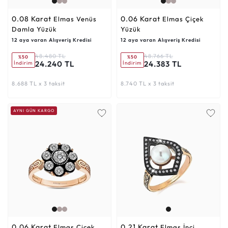
0.08 Karat
0.06 Karat
Elmas Venüs
Elmas Çiçek
Damla Yüzük
Yüzük
12 aya varan Alışveriş Kredisi
12 aya varan Alışveriş Kredisi
48.480 TL
48.766 TL
%50
%50
24.240 TL
24.383 TL
İndirim
İndirim
8.688 TL x 3 taksit
8.740 TL x 3 taksit
AYNI GÜN KARGO
0.06 Karat
0.21 Karat
Elmas Çiçek
Elmas İnci