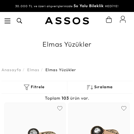
Su Yolu Bileklik
30.000 TL ve üzeri alışverişlerinizde
HEDİYE!
Elmas Yüzükler
Anasayfa
Elmas
Elmas Yüzükler
Fitrele
Sıralama
Toplam
103
ürün var.