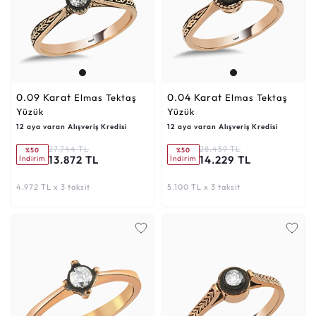
0.09 Karat
0.04 Karat
Elmas Tektaş
Elmas Tektaş
Yüzük
Yüzük
12 aya varan Alışveriş Kredisi
12 aya varan Alışveriş Kredisi
27.744 TL
28.459 TL
%50
%50
13.872 TL
14.229 TL
İndirim
İndirim
4.972 TL x 3 taksit
5.100 TL x 3 taksit