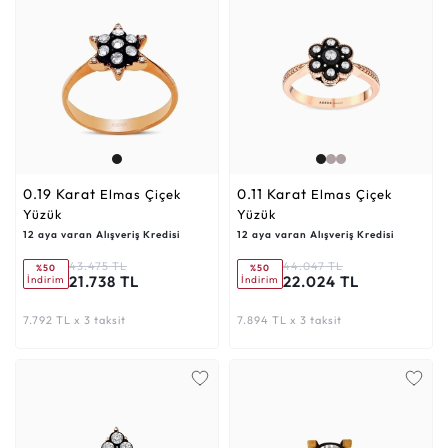
0.19 Karat
0.11 Karat
Elmas Çiçek
Elmas Çiçek
Yüzük
Yüzük
12 aya varan Alışveriş Kredisi
12 aya varan Alışveriş Kredisi
43.475 TL
44.047 TL
%50
%50
21.738 TL
22.024 TL
İndirim
İndirim
7.792 TL x 3 taksit
7.894 TL x 3 taksit