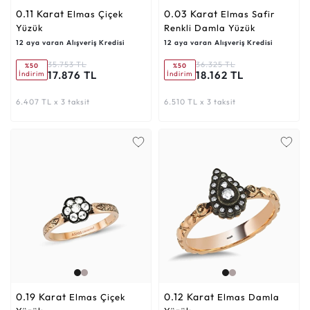
0.11 Karat
0.03 Karat
Elmas Çiçek
Elmas Safir
Yüzük
Renkli Damla Yüzük
12 aya varan Alışveriş Kredisi
12 aya varan Alışveriş Kredisi
35.753 TL
36.325 TL
%50
%50
17.876 TL
18.162 TL
İndirim
İndirim
6.407 TL x 3 taksit
6.510 TL x 3 taksit
0.19 Karat
0.12 Karat
Elmas Çiçek
Elmas Damla