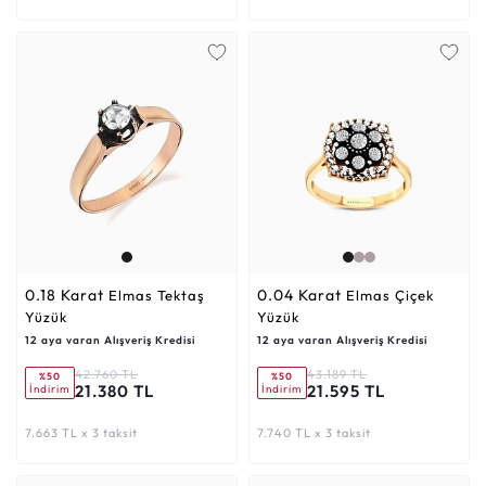
0.18 Karat
0.04 Karat
Elmas Tektaş
Elmas Çiçek
Yüzük
Yüzük
12 aya varan Alışveriş Kredisi
12 aya varan Alışveriş Kredisi
42.760 TL
43.189 TL
%50
%50
21.380 TL
21.595 TL
İndirim
İndirim
7.663 TL x 3 taksit
7.740 TL x 3 taksit