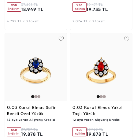
37.898 TL
39.471 TL
%50
%50
18.949 TL
19.735 TL
İndirim
İndirim
6.792 TL x 3 taksit
7.074 TL x 3 taksit
0.03 Karat
0.03 Karat
Elmas Safir
Elmas Yakut
Renkli Oval Yüzük
Taşlı Yüzük
12 aya varan Alışveriş Kredisi
12 aya varan Alışveriş Kredisi
39.757 TL
39.757 TL
%50
%50
19.878 TL
19.878 TL
İndirim
İndirim