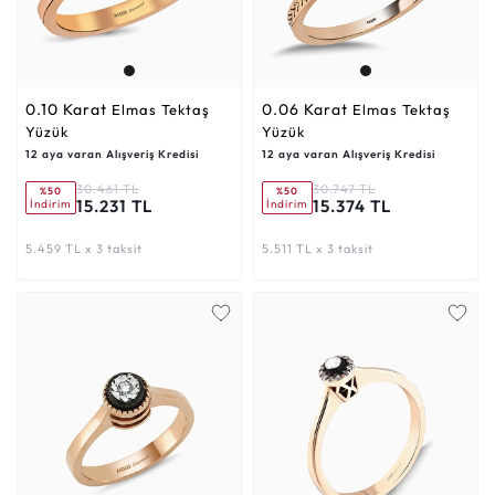
0.10 Karat
0.06 Karat
Elmas Tektaş
Elmas Tektaş
Yüzük
Yüzük
12 aya varan Alışveriş Kredisi
12 aya varan Alışveriş Kredisi
30.461 TL
30.747 TL
%50
%50
15.231 TL
15.374 TL
İndirim
İndirim
5.459 TL x 3 taksit
5.511 TL x 3 taksit