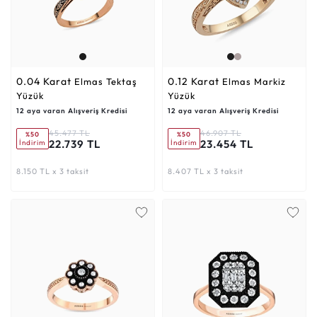
0.04 Karat
0.12 Karat
Elmas Tektaş
Elmas Markiz
Yüzük
Yüzük
12 aya varan Alışveriş Kredisi
12 aya varan Alışveriş Kredisi
45.477 TL
46.907 TL
%50
%50
22.739 TL
23.454 TL
İndirim
İndirim
8.150 TL x 3 taksit
8.407 TL x 3 taksit