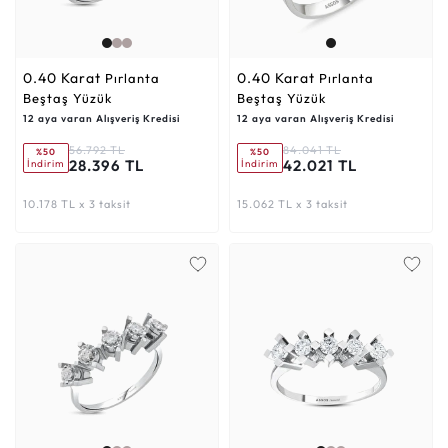
0.40 Karat
0.40 Karat
Pırlanta
Pırlanta
Beştaş Yüzük
Beştaş Yüzük
12 aya varan Alışveriş Kredisi
12 aya varan Alışveriş Kredisi
56.792 TL
84.041 TL
%50
%50
28.396 TL
42.021 TL
İndirim
İndirim
10.178 TL x 3 taksit
15.062 TL x 3 taksit