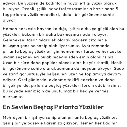
ediyor. Bu yüzden de kadınların hayal ettiği yüzük olarak
biliniyor. Özenli işçilik, sanatsal tasarımlarla hazırlanan 5
taş pırlanta yüzük modelleri, iddialı bir görünüme sahip
oluyor.
Hemen herkesin hayran kaldığı, ışıltısı oldukça güçlü olan bu
yüzükler, bakanın bir daha bakmasına neden oluyor.
Geleneksel tasarımlara ek olarak modern çizgilerle
buluşma şansına sahip olabiliyorsunuz. Aynı zamanda
pırlanta beştaş yüzükler için hemen her tarza ve her zevke
uygun seçenekleri bulabileceğinizden emin olabilirsiniz.
Uzun bir süre daha popüler olacak olan bu yüzük stili, klasik
bir görünüme sahip olarak zamana da meydan okuyor. Sade
ve zarif görüntüsüyle beğenileri üzerine toplamaya devam
ediyor. Özel günlerde, evlenme teklifi ederken ve daha
birçok yerde, pırlanta beştaş yüzükleri tercih edebilirsiniz.
Bu sayede eşiniz için de unutulmaz bir hediye vermiş
olursunuz.
En Sevilen Beştaş Pırlanta Yüzükler
Muhteşem bir ışıltıya sahip olan pırlanta beştaş yüzükler,
geniş bir yelpazeyle karşınıza çıkıyor. Hemen her kadının