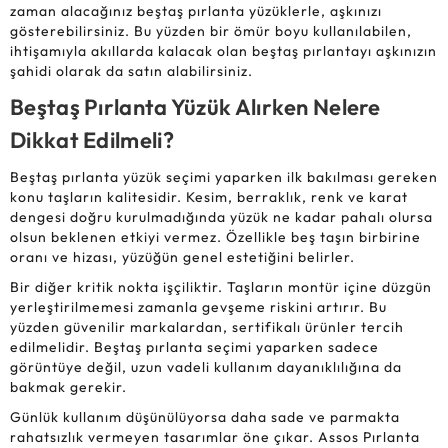
zaman alacağınız beştaş pırlanta yüzüklerle, aşkınızı
gösterebilirsiniz. Bu yüzden bir ömür boyu kullanılabilen,
ihtişamıyla akıllarda kalacak olan beştaş pırlantayı aşkınızın
şahidi olarak da satın alabilirsiniz.
Beştaş Pırlanta Yüzük Alırken Nelere
Dikkat Edilmeli?
Beştaş pırlanta yüzük seçimi yaparken ilk bakılması gereken
konu taşların kalitesidir. Kesim, berraklık, renk ve karat
dengesi doğru kurulmadığında yüzük ne kadar pahalı olursa
olsun beklenen etkiyi vermez. Özellikle beş taşın birbirine
oranı ve hizası, yüzüğün genel estetiğini belirler.
Bir diğer kritik nokta işçiliktir. Taşların montür içine düzgün
yerleştirilmemesi zamanla gevşeme riskini artırır. Bu
yüzden güvenilir markalardan, sertifikalı ürünler tercih
edilmelidir. Beştaş pırlanta seçimi yaparken sadece
görüntüye değil, uzun vadeli kullanım dayanıklılığına da
bakmak gerekir.
Günlük kullanım düşünülüyorsa daha sade ve parmakta
rahatsızlık vermeyen tasarımlar öne çıkar. Assos Pırlanta