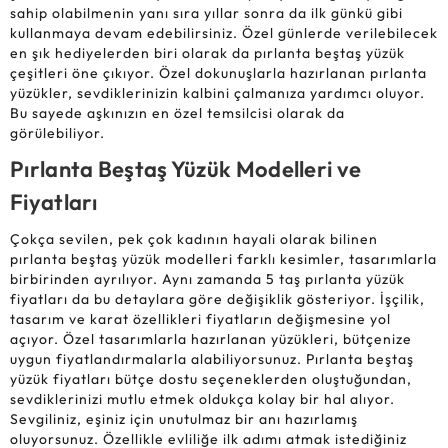
sahip olabilmenin yanı sıra yıllar sonra da ilk günkü gibi
kullanmaya devam edebilirsiniz. Özel günlerde verilebilecek
en şık hediyelerden biri olarak da pırlanta beştaş yüzük
çeşitleri öne çıkıyor. Özel dokunuşlarla hazırlanan pırlanta
yüzükler, sevdiklerinizin kalbini çalmanıza yardımcı oluyor.
Bu sayede aşkınızın en özel temsilcisi olarak da
görülebiliyor.
Pırlanta Beştaş Yüzük Modelleri ve
Fiyatları
Çokça sevilen, pek çok kadının hayali olarak bilinen
pırlanta beştaş yüzük modelleri farklı kesimler, tasarımlarla
birbirinden ayrılıyor. Aynı zamanda 5 taş pırlanta yüzük
fiyatları da bu detaylara göre değişiklik gösteriyor. İşçilik,
tasarım ve karat özellikleri fiyatların değişmesine yol
açıyor. Özel tasarımlarla hazırlanan yüzükleri, bütçenize
uygun fiyatlandırmalarla alabiliyorsunuz. Pırlanta beştaş
yüzük fiyatları bütçe dostu seçeneklerden oluştuğundan,
sevdiklerinizi mutlu etmek oldukça kolay bir hal alıyor.
Sevgiliniz, eşiniz için unutulmaz bir anı hazırlamış
oluyorsunuz. Özellikle evliliğe ilk adımı atmak istediğiniz