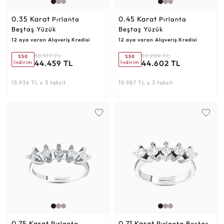
0.35 Karat
0.45 Karat
Pırlanta
Pırlanta
Beştaş Yüzük
Beştaş Yüzük
12 aya varan Alışveriş Kredisi
12 aya varan Alışveriş Kredisi
88.917 TL
89.204 TL
%50
%50
44.459 TL
44.602 TL
İndirim
İndirim
15.936 TL x 3 taksit
15.987 TL x 3 taksit
0.75 Karat
0.71 Karat
Pırlanta
Pırlanta Beştaş