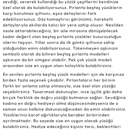
sevdiği, severek kullandığı bu yüzük çeşitlerini kendinize
özel olarak da bulabiliyorsunuz. Pırlanta beştaş yüzüklerin
karşı konulmaz ışıltısını, eşsiz detaylarını fark
edebiliyorsunuz. Göz kamaştırıcı görünümü, hareketli
detaylarıyla akıllarda kalıcı bir yere sahip oluyor. Nesilden
nesle aktarabileceğiniz, bir aile mirasına dönüşebilecek
kadar değerli olan beştaş pırlanta yüzükler kusursuzluğun
izlerini taşıyor. Yıllar sonra da ilk günkü ışıltısına sahip
olduğundan emin olabiliyorsunuz. Tükenmeyen aşkınızın
sembolü olarak da bilinen beştaş pırlanta modelleri
aşkınızın da bir simgesi olabilir. Pek çok yüzük modeli
arasından size en uygun olanı kolaylıkla bulabilirsiniz.
En sevilen pırlanta beştaş yüzük modelleri için de karşınıza
birden fazla seçenek çıkabilir. Pırlantaların her birinin
farklı bir anlama sahip olmasıyla, size özel olan yüzüğü
seçebilirsiniz. Tasarımsal dokunuşlar, ince işçilik gibi daha
birçok farklılık da doğru yüzüğü bulmanızı sağlar. Sevdiğiniz
kadına en doğru hediyeyi alma düşüncesindeyseniz de o
zaman onun kalbine dokunacağınızdan da emin olabilirsiniz.
Yüzükleriniz karat ağırlıklarıyla beraber birbirinden
ayrılmaktadır. Bu sayede size en uygun olacak yüzüğü
bulabilirsiniz. Hediye edeceğiniz kişinin tarzı, beklentileri