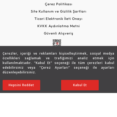
Çerez Politikası
Site Kullanım ve Gizlilik Şartları
Ticari Elektronik İleti Onayı
KVKK Aydınlatma Metni
Güvenli Alışveriş
Çerezler, içeriği ve reklamları kişiselleştirmek, sosyal medya
özellikleri sağlamak ve trafiğimizi analiz etmek için
kullanılmaktadır. “Kabul Et” seçeneği ile tüm çerezleri kabul
edebilirsiniz veya “Çerez Ayarları” seçeneği ile ayarları
düzenleyebilirsiniz.
© 2026 Assos Diamond
Hepsini Reddet
Ayarları Düzenle
Kabul Et
Copyright © 2026 Assos Pırlanta - Bu sitenin tüm hakları
saklıdır.