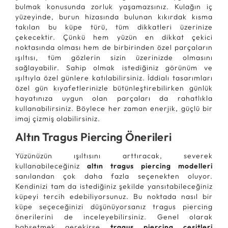
bulmak konusunda zorluk yaşamazsınız. Kulağın iç
yüzeyinde, burun hizasında bulunan kıkırdak kısma
takılan bu küpe türü, tüm dikkatleri üzerinize
çekecektir. Çünkü hem yüzün en dikkat çekici
noktasında olması hem de birbirinden özel parçaların
ışıltısı, tüm gözlerin sizin üzerinizde olmasını
sağlayabilir. Sahip olmak istediğiniz görünüm ve
ışıltıyla özel günlere katılabilirsiniz. İddialı tasarımları
özel gün kıyafetlerinizle bütünleştirebilirken günlük
hayatınıza uygun olan parçaları da rahatlıkla
kullanabilirsiniz. Böylece her zaman enerjik, güçlü bir
imaj çizmiş olabilirsiniz.
Altın Tragus Piercing Önerileri
Yüzünüzün ışıltısını arttıracak, severek
kullanabileceğiniz
altın tragus piercing modelleri
sanılandan çok daha fazla seçenekten oluyor.
Kendinizi tam da istediğiniz şekilde yansıtabileceğiniz
küpeyi tercih edebiliyorsunuz. Bu noktada nasıl bir
küpe seçeceğinizi düşünüyorsanız tragus piercing
önerilerini de inceleyebilirsiniz. Genel olarak
bahsetmek gerekirse
tragus piercing çeşitleri