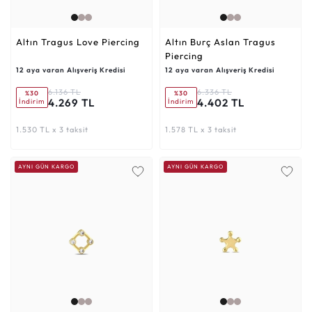
Altın Tragus Love Piercing
Altın Burç Aslan Tragus
Piercing
12 aya varan Alışveriş Kredisi
12 aya varan Alışveriş Kredisi
6.136 TL
6.336 TL
%30
%30
4.269 TL
4.402 TL
İndirim
İndirim
1.530 TL x 3 taksit
1.578 TL x 3 taksit
AYNI GÜN KARGO
AYNI GÜN KARGO