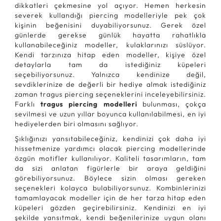
dikkatleri çekmesine yol açıyor. Hemen herkesin
severek kullandığı piercing modelleriyle pek çok
kişinin beğenisini duyabiliyorsunuz. Gerek özel
günlerde gerekse günlük hayatta rahatlıkla
kullanabileceğiniz modeller, kulaklarınızı süslüyor.
Kendi tarzınıza hitap eden modeller, kişiye özel
detaylarla tam da istediğiniz küpeleri
seçebiliyorsunuz. Yalnızca kendinize değil,
sevdiklerinize de değerli bir hediye almak istediğiniz
zaman tragus piercing seçeneklerini inceleyebilirsiniz.
Farklı
tragus piercing modelleri
bulunması, çokça
sevilmesi ve uzun yıllar boyunca kullanılabilmesi, en iyi
hediyelerden biri olmasını sağlıyor.
Şıklığınızı yansıtabileceğiniz, kendinizi çok daha iyi
hissetmenize yardımcı olacak piercing modellerinde
özgün motifler kullanılıyor. Kaliteli tasarımların, tam
da sizi anlatan figürlerle bir araya geldiğini
görebiliyorsunuz. Böylece sizin olması gereken
seçenekleri kolayca bulabiliyorsunuz. Kombinlerinizi
tamamlayacak modeller için de her tarza hitap eden
küpeleri gözden geçirebilirsiniz. Kendinizi en iyi
şekilde yansıtmak, kendi beğenilerinize uygun olanı