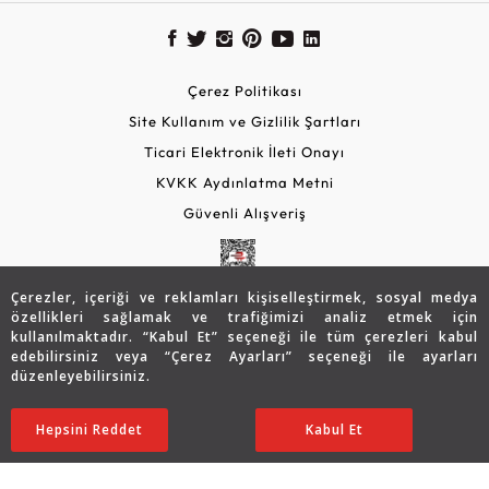
Çerez Politikası
Site Kullanım ve Gizlilik Şartları
Ticari Elektronik İleti Onayı
KVKK Aydınlatma Metni
Güvenli Alışveriş
Çerezler, içeriği ve reklamları kişiselleştirmek, sosyal medya
özellikleri sağlamak ve trafiğimizi analiz etmek için
kullanılmaktadır. “Kabul Et” seçeneği ile tüm çerezleri kabul
edebilirsiniz veya “Çerez Ayarları” seçeneği ile ayarları
düzenleyebilirsiniz.
© 2026 Assos Diamond
Hepsini Reddet
Ayarları Düzenle
Kabul Et
Copyright © 2026 Assos Pırlanta - Bu sitenin tüm hakları
saklıdır.