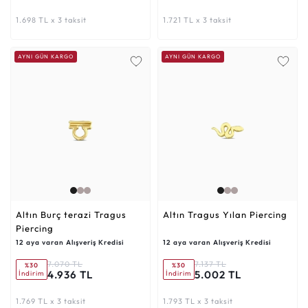
1.698 TL x 3 taksit
1.721 TL x 3 taksit
AYNI GÜN KARGO
AYNI GÜN KARGO
Altın Burç terazi Tragus
Altın Tragus Yılan Piercing
Piercing
12 aya varan Alışveriş Kredisi
12 aya varan Alışveriş Kredisi
7.070 TL
7.137 TL
%30
%30
4.936 TL
5.002 TL
İndirim
İndirim
1.769 TL x 3 taksit
1.793 TL x 3 taksit