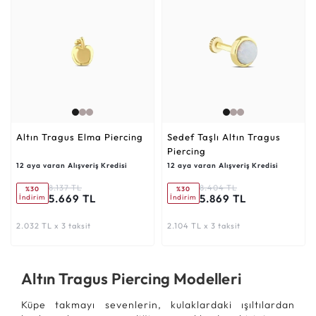
Altın Tragus Elma Piercing
Sedef Taşlı Altın Tragus
Piercing
12 aya varan Alışveriş Kredisi
12 aya varan Alışveriş Kredisi
8.137 TL
8.404 TL
%30
%30
5.669 TL
5.869 TL
İndirim
İndirim
2.032 TL x 3 taksit
2.104 TL x 3 taksit
Altın Tragus Piercing Modelleri
Küpe takmayı sevenlerin, kulaklardaki ışıltılardan