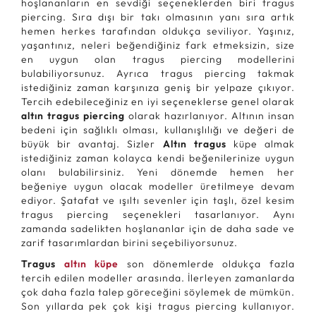
hoşlananların en sevdiği seçeneklerden biri tragus
piercing. Sıra dışı bir takı olmasının yanı sıra artık
hemen herkes tarafından oldukça seviliyor. Yaşınız,
yaşantınız, neleri beğendiğiniz fark etmeksizin, size
en uygun olan tragus piercing modellerini
bulabiliyorsunuz. Ayrıca tragus piercing takmak
istediğiniz zaman karşınıza geniş bir yelpaze çıkıyor.
Tercih edebileceğiniz en iyi seçeneklerse genel olarak
altın tragus piercing
olarak hazırlanıyor. Altının insan
bedeni için sağlıklı olması, kullanışlılığı ve değeri de
büyük bir avantaj. Sizler
Altın tragus
küpe almak
istediğiniz zaman kolayca kendi beğenilerinize uygun
olanı bulabilirsiniz. Yeni dönemde hemen her
beğeniye uygun olacak modeller üretilmeye devam
ediyor. Şatafat ve ışıltı sevenler için taşlı, özel kesim
tragus piercing seçenekleri tasarlanıyor. Aynı
zamanda sadelikten hoşlananlar için de daha sade ve
zarif tasarımlardan birini seçebiliyorsunuz.
Tragus
altın küpe
son dönemlerde oldukça fazla
tercih edilen modeller arasında. İlerleyen zamanlarda
çok daha fazla talep göreceğini söylemek de mümkün.
Son yıllarda pek çok kişi tragus piercing kullanıyor.