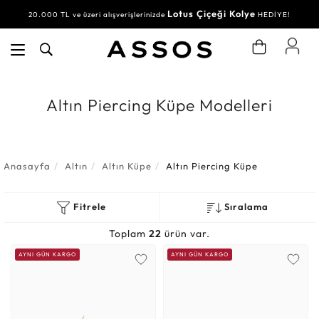
Lotus Çiçeği Kolye
20.000 TL ve üzeri alışverişlerinizde
HEDİYE!
Altın Piercing Küpe Modelleri
Anasayfa
Altın
Altın Küpe
Altın Piercing Küpe
Fitrele
Sıralama
Toplam
22
ürün var.
AYNI GÜN KARGO
AYNI GÜN KARGO