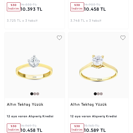
14.838 TL
14.903 TL
%30
%30
10.393 TL
10.458 TL
İndirim
İndirim
3.725 TL x 3 taksit
3.748 TL x 3 taksit
Altın Tektaş Yüzük
Altın Tektaş Yüzük
12 aya varan Alışveriş Kredisi
12 aya varan Alışveriş Kredisi
14.969 TL
15.165 TL
%30
%30
10.458 TL
10.589 TL
İndirim
İndirim