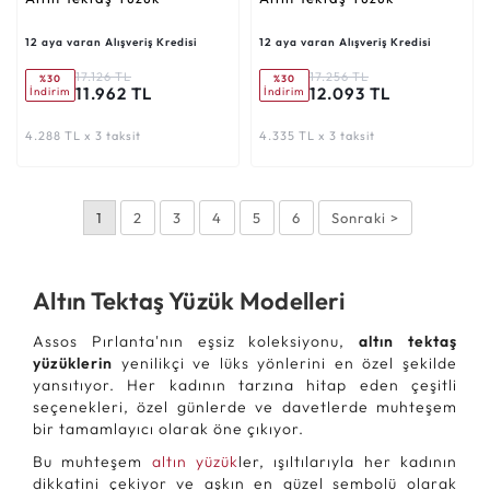
12 aya varan Alışveriş Kredisi
12 aya varan Alışveriş Kredisi
17.126 TL
17.256 TL
%30
%30
11.962 TL
12.093 TL
İndirim
İndirim
4.288 TL x 3 taksit
4.335 TL x 3 taksit
1
2
3
4
5
6
Sonraki >
Altın Tektaş Yüzük Modelleri
Assos Pırlanta'nın eşsiz koleksiyonu,
altın tektaş
yüzüklerin
yenilikçi ve lüks yönlerini en özel şekilde
yansıtıyor. Her kadının tarzına hitap eden çeşitli
seçenekleri, özel günlerde ve davetlerde muhteşem
bir tamamlayıcı olarak öne çıkıyor.
Bu muhteşem
altın yüzük
ler, ışıltılarıyla her kadının
dikkatini çekiyor ve aşkın en güzel sembolü olarak