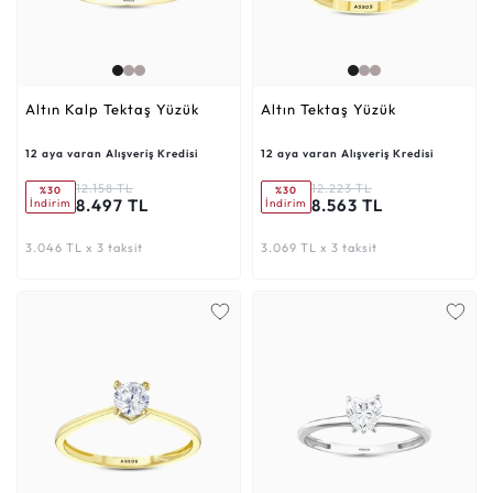
Altın Kalp Tektaş Yüzük
Altın Tektaş Yüzük
12 aya varan Alışveriş Kredisi
12 aya varan Alışveriş Kredisi
12.158 TL
12.223 TL
%30
%30
8.497 TL
8.563 TL
İndirim
İndirim
3.046 TL x 3 taksit
3.069 TL x 3 taksit