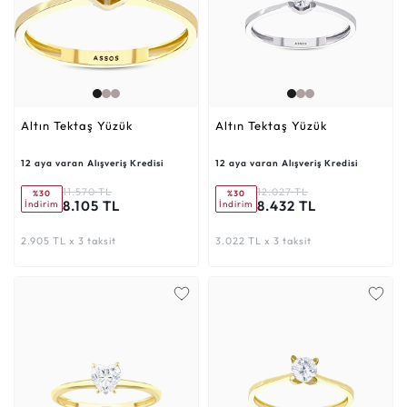
Altın Tektaş Yüzük
Altın Tektaş Yüzük
12 aya varan Alışveriş Kredisi
12 aya varan Alışveriş Kredisi
11.570 TL
12.027 TL
%30
%30
8.105 TL
8.432 TL
İndirim
İndirim
2.905 TL x 3 taksit
3.022 TL x 3 taksit