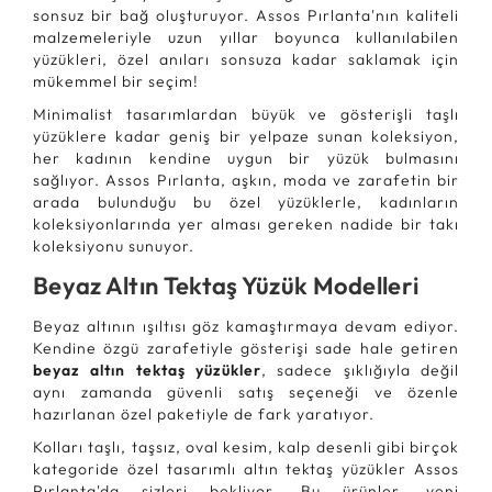
sonsuz bir bağ oluşturuyor. Assos Pırlanta'nın kaliteli
malzemeleriyle uzun yıllar boyunca kullanılabilen
yüzükleri, özel anıları sonsuza kadar saklamak için
mükemmel bir seçim!
Minimalist tasarımlardan büyük ve gösterişli taşlı
yüzüklere kadar geniş bir yelpaze sunan koleksiyon,
her kadının kendine uygun bir yüzük bulmasını
sağlıyor. Assos Pırlanta, aşkın, moda ve zarafetin bir
arada bulunduğu bu özel yüzüklerle, kadınların
koleksiyonlarında yer alması gereken nadide bir takı
koleksiyonu sunuyor.
Beyaz Altın Tektaş Yüzük Modelleri
Beyaz altının ışıltısı göz kamaştırmaya devam ediyor.
Kendine özgü zarafetiyle gösterişi sade hale getiren
beyaz altın tektaş yüzükler
, sadece şıklığıyla değil
aynı zamanda güvenli satış seçeneği ve özenle
hazırlanan özel paketiyle de fark yaratıyor.
Kolları taşlı, taşsız, oval kesim, kalp desenli gibi birçok
kategoride özel tasarımlı altın tektaş yüzükler Assos
Pırlanta'da sizleri bekliyor. Bu ürünler, yeni