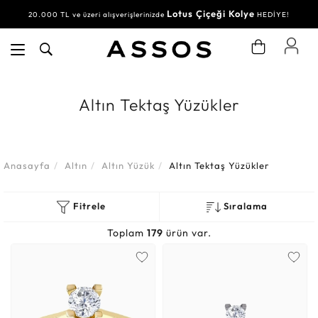
Lotus Çiçeği Kolye
20.000 TL ve üzeri alışverişlerinizde
HEDİYE!
Altın Tektaş Yüzükler
Anasayfa
Altın
Altın Yüzük
Altın Tektaş Yüzükler
Fitrele
Sıralama
Toplam
179
ürün var.