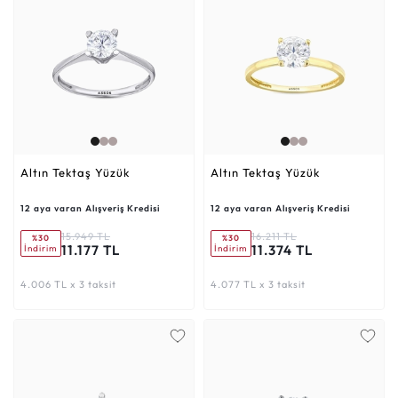
Altın Tektaş Yüzük
Altın Tektaş Yüzük
12 aya varan Alışveriş Kredisi
12 aya varan Alışveriş Kredisi
15.949 TL
16.211 TL
%30
%30
11.177 TL
11.374 TL
İndirim
İndirim
4.006 TL x 3 taksit
4.077 TL x 3 taksit