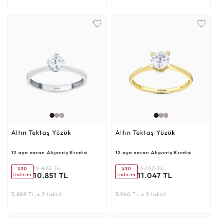
Altın Tektaş Yüzük
Altın Tektaş Yüzük
12 aya varan Alışveriş Kredisi
12 aya varan Alışveriş Kredisi
15.492 TL
15.753 TL
%30
%30
10.851 TL
11.047 TL
İndirim
İndirim
3.889 TL x 3 taksit
3.960 TL x 3 taksit