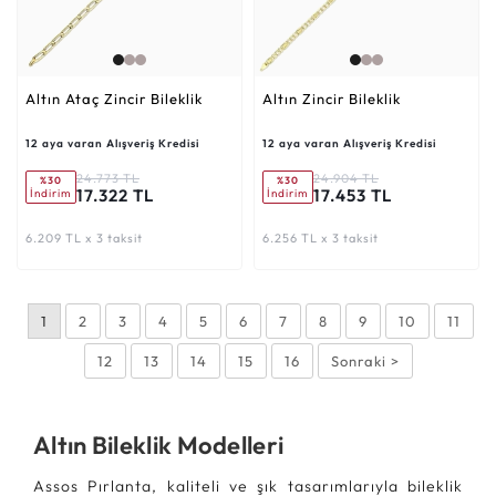
Altın Ataç Zincir Bileklik
Altın Zincir Bileklik
12 aya varan Alışveriş Kredisi
12 aya varan Alışveriş Kredisi
24.773 TL
24.904 TL
%30
%30
17.322 TL
17.453 TL
İndirim
İndirim
6.209 TL x 3 taksit
6.256 TL x 3 taksit
1
2
3
4
5
6
7
8
9
10
11
12
13
14
15
16
Sonraki >
Altın Bileklik Modelleri
Assos Pırlanta, kaliteli ve şık tasarımlarıyla bileklik