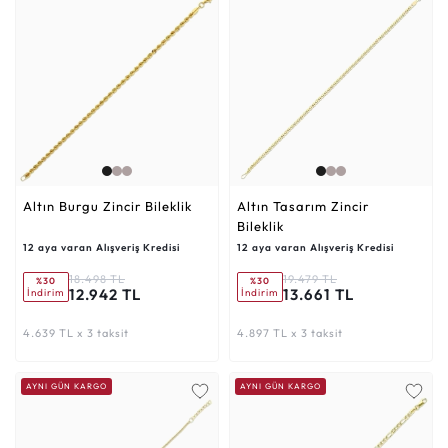
Altın Burgu Zincir Bileklik
Altın Tasarım Zincir
Bileklik
12 aya varan Alışveriş Kredisi
12 aya varan Alışveriş Kredisi
18.498 TL
19.479 TL
%30
%30
12.942 TL
13.661 TL
İndirim
İndirim
4.639 TL x 3 taksit
4.897 TL x 3 taksit
AYNI GÜN KARGO
AYNI GÜN KARGO