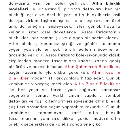
dünyasına yeni bir soluk getiriyor.
Altın bileklik
modelleri
ile birleştirdiği pırlanta detayları, her bir
bilekliği eşsiz ve özel kılıyor. Altın bilekliklerin asil
duruşu, zirkon taşların ışıltısı ile birleşerek, en özel
anlarda bileğinizi süsleyecek. İster günlük hayatta
kullanın, ister özel davetlerde, Assos Pırlanta'nın
bileklikleri her zaman şık ve elegan bir seçim olacak.
Altın bileklik, zamansız şıklığı ve günlük kullanıma
uygun yapısıyla en çok tercih edilen mücevherler
arasında yer alır. Assos Pırlanta koleksiyonunda klasik
çizgilerden modern tasarımlara kadar uzanan geniş
bir ürün yelpazesi bulunur.
Altın Şahmeran Bileklikler
,
özgün tasarımlarıyla dikkat çekerken,
Altın Tasarım
Bileklikler
modern stil arayanlara hitap eder. Günlük
kombinlerin vazgeçilmezi olan
Altın Zincir Bileklikler
ise her yaşa ve tarza uyum sağlayan zamansız
seçenekler sunar. Farklı zincir yapıları, sembol
detayları ve taşlı alternatifleri sayesinde altın bileklik
çeşitleri arasından seçim yapmak mümkündür. Günlük
kombinleri tamamlayan zarif altın bileklik
tasarımlarının yanı sıra dikkat çekici modern altın
bileklik seçenekleri de koleksiyonda öne çıkar.