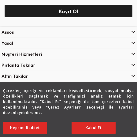
Kayıt Ol
Assos
Yasal
Müşteri Hizmetleri
Pırlanta Takılar
Altın Takılar
Özel Günler
Çerezler, içeriği ve reklamları kişiselleştirmek, sosyal medya
özellikleri sağlamak ve trafiğimizi analiz etmek için
Blog
kullanılmaktadır. “Kabul Et” seçeneği ile tüm çerezleri kabul
edebilirsiniz veya “Çerez Ayarları” seçeneği ile ayarları
düzenleyebilirsiniz.
Hepsini Reddet
Ayarları Düzenle
Kabul Et
Çerez Politikası