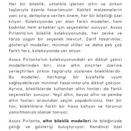
Her bir bileklik, ustalıkla işlenen
altın
ve zirkon
taşlarıyla özenle tasarlanıyor. Kaliteli malzemelerin
yanı sıra, detaylara verilen önem, her bir bilekliği özel
kılıyor. Koleksiyonda yer alan farklı modeller, hem
kadınlar hem erkekler için seçenekler sunuyor. Assos
Pırlanta'nın bileklik koleksiyonunda, her zevke ve
tarza uygun bir seçenek mevcut. Zarif tasarımlar,
gösterişli modeller, minimal stiller ve daha pek çok
farklı tarz, koleksiyonda yer alıyor.
Assos Pırlanta'nın koleksiyonundaki en dikkat çekici
modellerinden biri, ince altın zincirler üzerine
yerleştirilen zirkon taşlarıyla süslenen bilekliklerdir.
Bu modeller, herhangi bir kıyafetle uyum
sağlayabilecek minimal tasarımlarıyla dikkat çekiyor.
Ayrıca, bilekliklerde kullanılan altın tonları da farklı
seçenekler sunuyor. Yeşil altın, beyaz altın ve pembe
altın tonları arasından seçim yapabilirsiniz. Her bir
ton, bilekliklere farklı bir hava katıyor ve tarzınızı
yansıtmanıza olanak tanıyor.
Assos Pırlanta,
altın bileklik modelleri
ile bileğinizde
şıklığı ve gösterişi buluşturuyor. Kendinizi özel