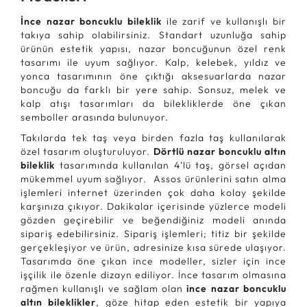
İnce nazar boncuklu bileklik
ile zarif ve kullanışlı bir
takıya sahip olabilirsiniz. Standart uzunluğa sahip
ürünün estetik yapısı, nazar boncuğunun özel renk
tasarımı ile uyum sağlıyor. Kalp, kelebek, yıldız ve
yonca tasarımının öne çıktığı aksesuarlarda nazar
boncuğu da farklı bir yere sahip. Sonsuz, melek ve
kalp atışı tasarımları da bilekliklerde öne çıkan
semboller arasında bulunuyor.
Takılarda tek taş veya birden fazla taş kullanılarak
özel tasarım oluşturuluyor.
Dörtlü nazar boncuklu altın
bileklik
tasarımında kullanılan 4’lü taş, görsel açıdan
mükemmel uyum sağlıyor. Assos ürünlerini satın alma
işlemleri internet üzerinden çok daha kolay şekilde
karşınıza çıkıyor. Dakikalar içerisinde yüzlerce modeli
gözden geçirebilir ve beğendiğiniz modeli anında
sipariş edebilirsiniz. Sipariş işlemleri; titiz bir şekilde
gerçekleşiyor ve ürün, adresinize kısa sürede ulaşıyor.
Tasarımda öne çıkan ince modeller, sizler için ince
işçilik ile özenle dizayn ediliyor. İnce tasarım olmasına
rağmen kullanışlı ve sağlam olan
ince nazar boncuklu
altın bileklikler
, göze hitap eden estetik bir yapıya