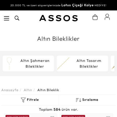
Su Yolu Bileklik
30.000 TL ve üzeri alışverişlerinizde
HEDİYE!
Altın Bileklikler
Altın Şahmeran
Altın Tasarım
Bileklikler
Bileklikler
Anasayfa
Altın
Altın Bileklik
Fitrele
Sıralama
Toplam
584
ürün var.
AYNI GÜN KARGO
AYNI GÜN KARGO