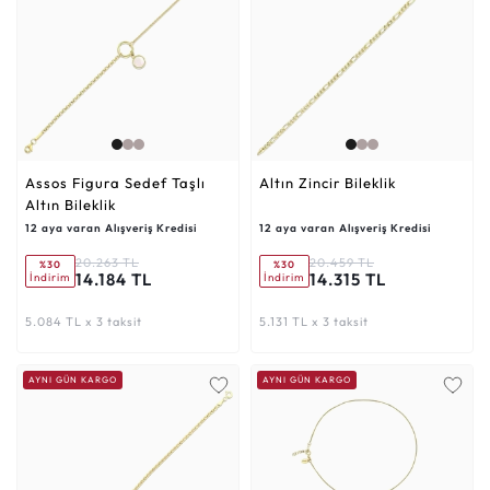
Assos Figura Sedef Taşlı
Altın Zincir Bileklik
Altın Bileklik
12 aya varan Alışveriş Kredisi
12 aya varan Alışveriş Kredisi
20.263 TL
20.459 TL
%30
%30
14.184 TL
14.315 TL
İndirim
İndirim
5.084 TL x 3 taksit
5.131 TL x 3 taksit
AYNI GÜN KARGO
AYNI GÜN KARGO