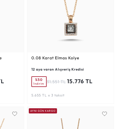
e
0.08 Karat
Elmas Kolye
12 aya varan Alışveriş Kredisi
%50
TL
15.776 TL
31.551 TL
İndirim
5.655 TL x 3 taksit
AYNI GÜN KARGO