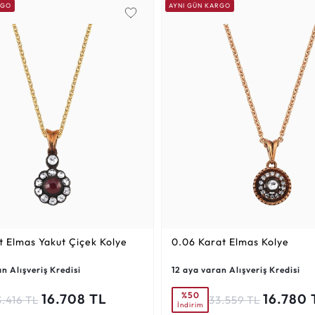
RGO
AYNI GÜN KARGO
t
Elmas Yakut Çiçek Kolye
0.06 Karat
Elmas Kolye
n Alışveriş Kredisi
12 aya varan Alışveriş Kredisi
%50
16.708 TL
16.780 
3.416 TL
33.559 TL
İndirim