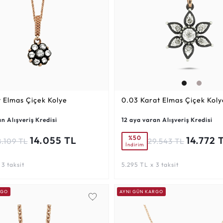
t
Elmas Çiçek Kolye
0.03 Karat
Elmas Çiçek Koly
n Alışveriş Kredisi
12 aya varan Alışveriş Kredisi
%50
14.055 TL
14.772 
8.109 TL
29.543 TL
İndirim
3 taksit
5.295 TL x 3 taksit
RGO
AYNI GÜN KARGO