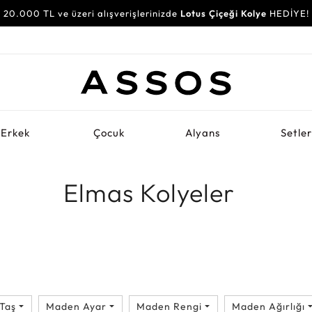
20.000 TL ve üzeri alışverişlerinizde
Lotus Çiçeği Kolye
HEDİYE!
Erkek
Çocuk
Alyans
Setle
Elmas Kolyeler
Taş
Maden Ayar
Maden Rengi
Maden Ağırlığı