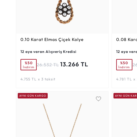
0.10 Karat
Elmas Çiçek Kolye
0.08 Kar
12 aya varan Alışveriş Kredisi
12 aya vara
%50
%50
13.266 TL
26.532 TL
2
İndirim
İndirim
4.755 TL x 3 taksit
4.781 TL x 
AYNI GÜN KARGO
AYNI GÜN KA