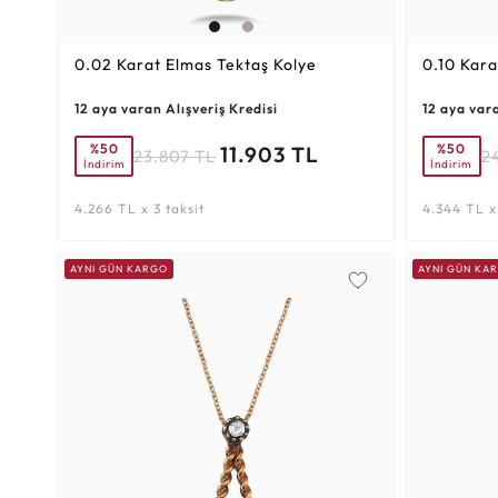
0.02 Karat
Elmas Tektaş Kolye
0.10 Kara
12 aya varan Alışveriş Kredisi
12 aya vara
%50
%50
11.903 TL
23.807 TL
2
İndirim
İndirim
4.266 TL x 3 taksit
4.344 TL x 
AYNI GÜN KARGO
AYNI GÜN KA