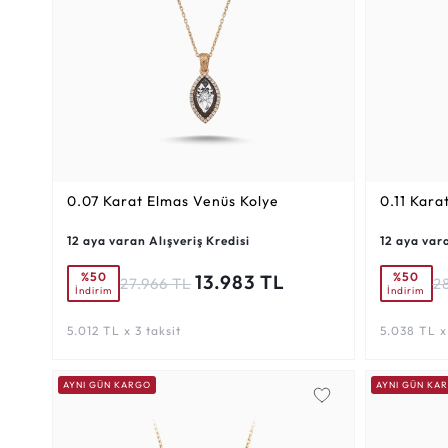
0.07 Karat
Elmas Venüs Kolye
0.11 Kara
12 aya varan Alışveriş Kredisi
12 aya vara
%50
%50
13.983 TL
27.966 TL
2
İndirim
İndirim
5.012 TL x 3 taksit
5.038 TL x 
AYNI GÜN KARGO
AYNI GÜN KA