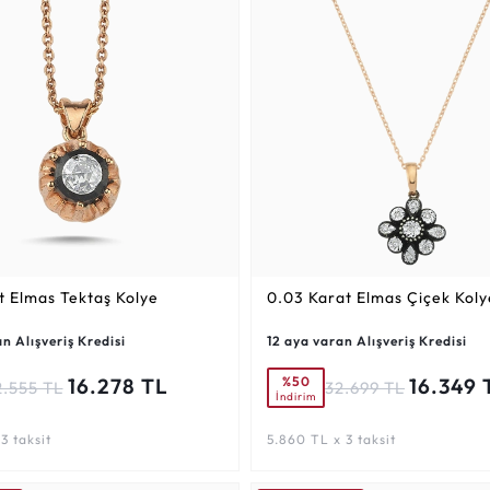
t
Elmas Tektaş Kolye
0.03 Karat
Elmas Çiçek Koly
n Alışveriş Kredisi
12 aya varan Alışveriş Kredisi
%50
16.278 TL
16.349 
2.555 TL
32.699 TL
İndirim
3 taksit
5.860 TL x 3 taksit