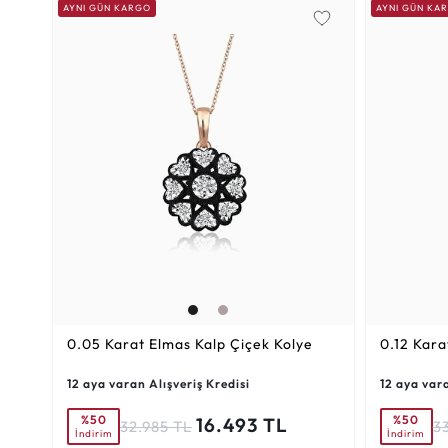
AYNI GÜN KARGO
AYNI GÜN KA
0.05 Karat
Elmas Kalp Çiçek Kolye
0.12 Kara
12 aya varan Alışveriş Kredisi
12 aya vara
%50
%50
16.493 TL
32.985 TL
3
İndirim
İndirim