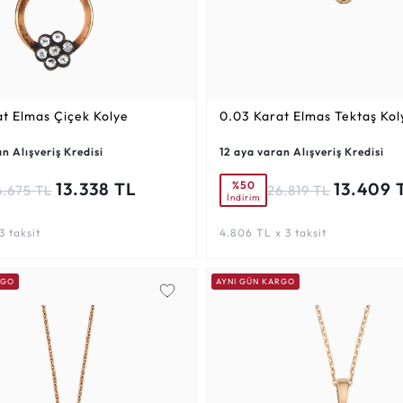
at
Elmas Çiçek Kolye
0.03 Karat
Elmas Tektaş Kol
n Alışveriş Kredisi
12 aya varan Alışveriş Kredisi
%50
13.338 TL
13.409 
6.675 TL
26.819 TL
İndirim
3 taksit
4.806 TL x 3 taksit
RGO
AYNI GÜN KARGO