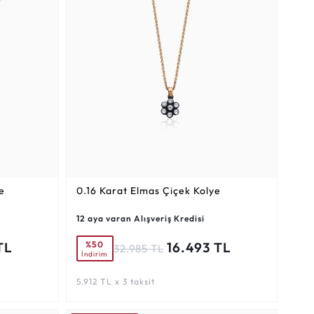
e
0.16 Karat
Elmas Çiçek Kolye
12 aya varan Alışveriş Kredisi
%50
TL
16.493 TL
32.985 TL
İndirim
5.912 TL x 3 taksit