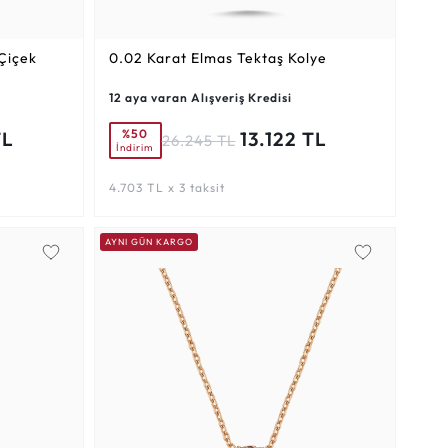
Çiçek
0.02 Karat
Elmas Tektaş Kolye
12 aya varan Alışveriş Kredisi
%50
TL
13.122 TL
26.245 TL
İndirim
4.703 TL x 3 taksit
AYNI GÜN KARGO