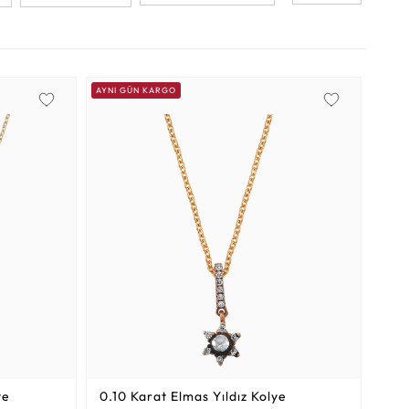
Altın Hasır Setler
Elmas Bilezikler
Altın Tesbihler
Violet
Burç
AYNI GÜN KARGO
ye
0.10 Karat
Elmas Yıldız Kolye