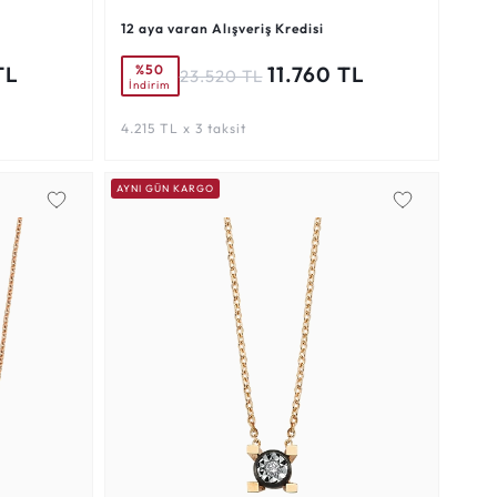
12 aya varan Alışveriş Kredisi
%50
TL
11.760 TL
23.520 TL
İndirim
4.215 TL x 3 taksit
AYNI GÜN KARGO