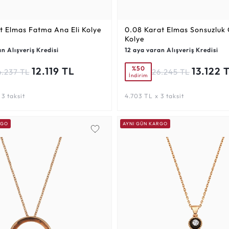
t
Elmas Fatma Ana Eli Kolye
0.08 Karat
Elmas Sonsuzluk 
Kolye
n Alışveriş Kredisi
12 aya varan Alışveriş Kredisi
%50
12.119 TL
13.122 
4.237 TL
26.245 TL
İndirim
3 taksit
4.703 TL x 3 taksit
RGO
AYNI GÜN KARGO