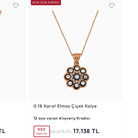
AYNI GÜN KARGO
0.18 Karat
Elmas Çiçek Kolye
12 aya varan Alışveriş Kredisi
%50
TL
17.138 TL
34.276 TL
İndirim