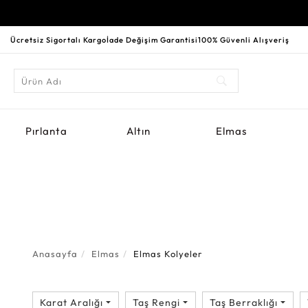
Ücretsiz Sigortalı Kargo
İade Değişim Garantisi
100% Güvenli Alışveriş
Pırlanta
Altın
Elmas
Anasayfa
Elmas
Elmas Kolyeler
Karat Aralığı
Taş Rengi
Taş Berraklığı