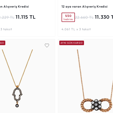
n Alışveriş Kredisi
12 aya varan Alışveriş Kredisi
%50
11.115 TL
11.330 
2.229 TL
22.660 TL
İndirim
3 taksit
4.061 TL x 3 taksit
RGO
AYNI GÜN KARGO