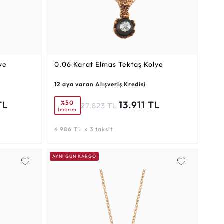
ye
0.06 Karat
Elmas Tektaş Kolye
12 aya varan Alışveriş Kredisi
%50
TL
13.911 TL
27.823 TL
İndirim
4.986 TL x 3 taksit
AYNI GÜN KARGO