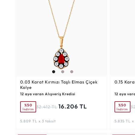
0.03 Karat
Kırmızı Taşlı Elmas Çiçek
0.15 Kara
Kolye
12 aya varan Alışveriş Kredisi
12 aya vara
%50
%50
16.206 TL
32.412 TL
3
İndirim
İndirim
5.809 TL x 3 taksit
5.835 TL x 