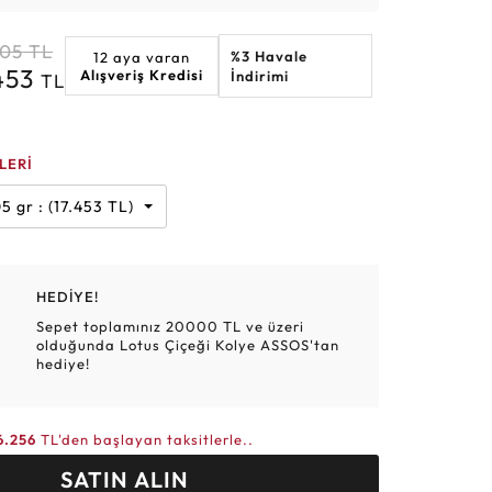
Altın Hasır Setler
Elmas Bilezikler
Altın Tesbihler
Violet
Burç
905
TL
%3 Havale
12 aya varan
.453
Alışveriş Kredisi
İndirimi
TL
LERİ
5 gr : (17.453 TL)
HEDİYE!
Sepet toplamınız 20000 TL ve üzeri
olduğunda Lotus Çiçeği Kolye ASSOS'tan
hediye!
6.256
TL'den başlayan taksitlerle..
SATIN ALIN