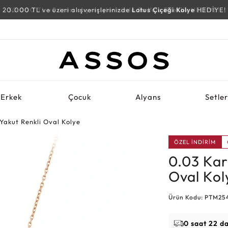
30.000 TL ve üzeri alışverişlerinizde
Su Yolu Bileklik
HEDİYE!
Erkek
Çocuk
Alyans
Setle
Yakut Renkli Oval Kolye
ÖZEL İNDİRİM
0.03 Kar
Oval Kol
Ürün Kodu: PTM25
0 saat 22 d