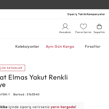
Sipariş Takibi
Kampanyalar
Hesabım
Favorilerim
Sepetim
r
Koleksiyonlar
Aynı Gün Kargo
Fırsatlar
ÇOK SATANLAR
at Elmas Yakut Renkli
ye
4Y8K-1
Barkod : S163540
akika
içinde sipariş verirseniz
yarın kargoda!