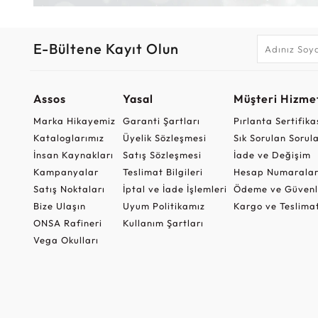
E-Bültene Kayıt Olun
Assos
Yasal
Müşteri Hizmet
Marka Hikayemiz
Garanti Şartları
Pırlanta Sertifika
Kataloglarımız
Üyelik Sözleşmesi
Sık Sorulan Sorul
İnsan Kaynakları
Satış Sözleşmesi
İade ve Değişim
Kampanyalar
Teslimat Bilgileri
Hesap Numaralar
Satış Noktaları
İptal ve İade İşlemleri
Ödeme ve Güvenl
Bize Ulaşın
Uyum Politikamız
Kargo ve Teslima
ONSA Rafineri
Kullanım Şartları
Vega Okulları