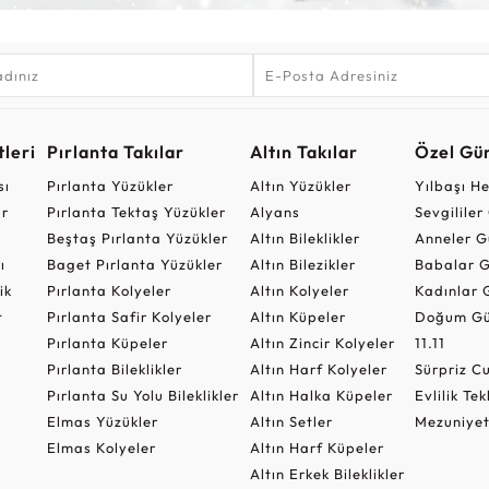
leri
Pırlanta Takılar
Altın Takılar
Özel Gü
sı
Pırlanta Yüzükler
Altın Yüzükler
Yılbaşı H
ar
Pırlanta Tektaş Yüzükler
Alyans
Sevgilile
Beştaş Pırlanta Yüzükler
Altın Bileklikler
Anneler G
ı
Baget Pırlanta Yüzükler
Altın Bilezikler
Babalar G
ik
Pırlanta Kolyeler
Altın Kolyeler
Kadınlar 
t
Pırlanta Safir Kolyeler
Altın Küpeler
Doğum Gü
Pırlanta Küpeler
Altın Zincir Kolyeler
11.11
Pırlanta Bileklikler
Altın Harf Kolyeler
Sürpriz 
Pırlanta Su Yolu Bileklikler
Altın Halka Küpeler
Evlilik Tek
Elmas Yüzükler
Altın Setler
Mezuniyet
Elmas Kolyeler
Altın Harf Küpeler
Altın Erkek Bileklikler