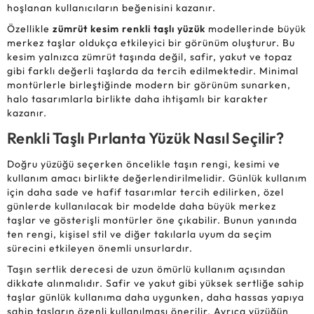
hoşlanan kullanıcıların beğenisini kazanır.
Özellikle
zümrüt kesim renkli taşlı yüzük
modellerinde büyük
merkez taşlar oldukça etkileyici bir görünüm oluşturur. Bu
kesim yalnızca zümrüt taşında değil, safir, yakut ve topaz
gibi farklı değerli taşlarda da tercih edilmektedir. Minimal
montürlerle birleştiğinde modern bir görünüm sunarken,
halo tasarımlarla birlikte daha ihtişamlı bir karakter
kazanır.
Renkli Taşlı Pırlanta Yüzük Nasıl Seçilir?
Doğru yüzüğü seçerken öncelikle taşın rengi, kesimi ve
kullanım amacı birlikte değerlendirilmelidir. Günlük kullanım
için daha sade ve hafif tasarımlar tercih edilirken, özel
günlerde kullanılacak bir modelde daha büyük merkez
taşlar ve gösterişli montürler öne çıkabilir. Bunun yanında
ten rengi, kişisel stil ve diğer takılarla uyum da seçim
sürecini etkileyen önemli unsurlardır.
Taşın sertlik derecesi de uzun ömürlü kullanım açısından
dikkate alınmalıdır. Safir ve yakut gibi yüksek sertliğe sahip
taşlar günlük kullanıma daha uygunken, daha hassas yapıya
sahip taşların özenli kullanılması önerilir. Ayrıca yüzüğün