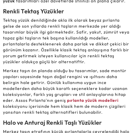
yüzük
tasarımları özel davetlerde stilinizi ön plana çıkarır.
Renkli Tektaş Yüzükler
Tektaş yüzük denildiğinde akla ilk olarak beyaz pırlanta
gelse de son yıllarda renkli taşların merkezde yer aldığı
tasarımlar büyük ilgi görmektedir. Safir, yakut, zümrüt veya
topaz gibi taşların tek başına kullanıldığı modeller,
pırlantalarla desteklenerek daha parlak ve dikkat çekici bir
görünüm kazanır. Özellikle klasik tektaş anlayışına farklı bir
yorum getirmek isteyen kullanıcılar için renkli tektaş
yüzükler oldukça güçlü bir alternatiftir.
Merkez taşın ön planda olduğu bu tasarımlar, sade montür
yapıları sayesinde taşın doğal rengini ve ışıltısını daha
belirgin hale getirir. Günlük kullanıma uygun ince
modellerden daha büyük karatlı seçeneklere kadar uzanan
koleksiyonlar, farklı yaş grupları ve stil anlayışlarına hitap
eder. Assos Pırlanta'nın geniş
pırlanta yüzük modelleri
koleksiyonu içerisinde hem klasik hem de modern çizgileri
yansıtan renkli tektaş alternatifleri bulunabilir.
Halo ve Anturaj Renkli Taşlı Yüzükler
Merkez taşın etrafının küçük pırlantalarla çevrelendiği halo