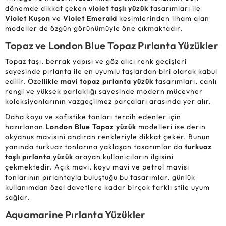
dönemde dikkat çeken
violet taşlı yüzük
tasarımları ile
Violet Kuşon
ve
Violet Emerald
kesimlerinden ilham alan
modeller de özgün görünümüyle öne çıkmaktadır.
Topaz ve London Blue Topaz Pırlanta Yüzükler
Topaz taşı, berrak yapısı ve göz alıcı renk geçişleri
sayesinde pırlanta ile en uyumlu taşlardan biri olarak kabul
edilir. Özellikle
mavi topaz pırlanta yüzük
tasarımları, canlı
rengi ve yüksek parlaklığı sayesinde modern mücevher
koleksiyonlarının vazgeçilmez parçaları arasında yer alır.
Daha koyu ve sofistike tonları tercih edenler için
hazırlanan
London Blue Topaz yüzük
modelleri ise derin
okyanus mavisini andıran renkleriyle dikkat çeker. Bunun
yanında turkuaz tonlarına yaklaşan tasarımlar da
turkuaz
taşlı pırlanta yüzük
arayan kullanıcıların ilgisini
çekmektedir. Açık mavi, koyu mavi ve petrol mavisi
tonlarının pırlantayla buluştuğu bu tasarımlar, günlük
kullanımdan özel davetlere kadar birçok farklı stile uyum
sağlar.
Aquamarine Pırlanta Yüzükler