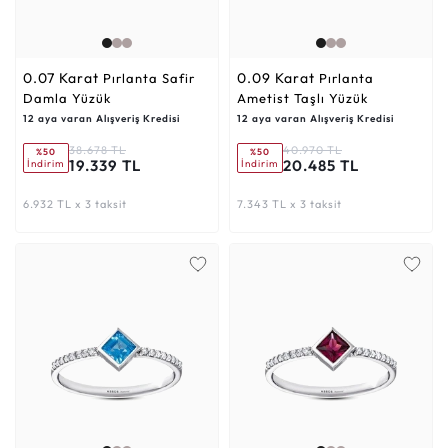
0.07 Karat
0.09 Karat
Pırlanta Safir
Pırlanta
Damla Yüzük
Ametist Taşlı Yüzük
12 aya varan Alışveriş Kredisi
12 aya varan Alışveriş Kredisi
38.678 TL
40.970 TL
%50
%50
19.339 TL
20.485 TL
İndirim
İndirim
6.932 TL x 3 taksit
7.343 TL x 3 taksit