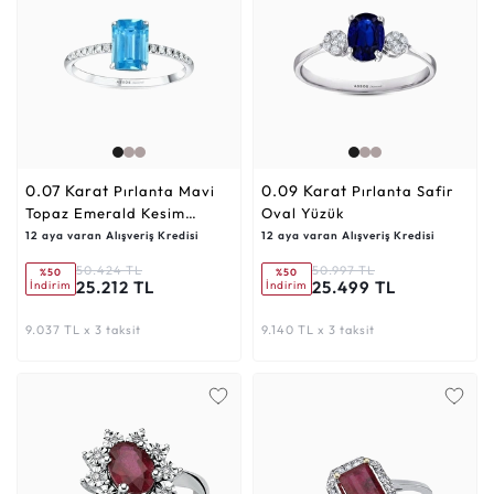
0.07 Karat
0.09 Karat
Pırlanta Mavi
Pırlanta Safir
Topaz Emerald Kesim
Oval Yüzük
Yüzük
12 aya varan Alışveriş Kredisi
12 aya varan Alışveriş Kredisi
50.424 TL
50.997 TL
%50
%50
25.212 TL
25.499 TL
İndirim
İndirim
9.037 TL x 3 taksit
9.140 TL x 3 taksit