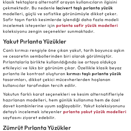
klasik tektaşlara alternatif arayan kullanıcıların ilgisini
çekmektedir. Bu nedenle
lacivert taşlı pırlanta yüzük
modelleri, güçlü ve sofistike görünümüyle dikkat çeker.
Safir taşın farklı kesimlerde işlendiği daha fazla modeli
incelemek isteyenler için
pırlanta safir yüzük modelleri
koleksiyonu zengin seçenekler sunmaktadır.
Yakut Pırlanta Yüzükler
Canlı kırmızı rengiyle öne çıkan yakut, tarih boyunca aşkın
ve cesaretin sembollerinden biri olarak görülmüştür.
Pırlantalarla birlikte kullanıldığında ise ortaya oldukça
etkileyici ve lüks bir görünüm çıkar. Özellikle klasik beyaz
pırlanta ile kontrast oluşturan
kırmızı taşlı pırlanta yüzük
tasarımları, dikkat çekici mücevherlerden hoşlanan
kullanıcılar tarafından tercih edilir.
Yakutun farklı karat seçenekleri ve kesim alternatifleriyle
hazırlanan modelleri, hem günlük kullanıma hem de özel
davet kombinlerine uyum sağlayabilir. Yakut koleksiyonunu
detaylı incelemek isteyenler
pırlanta yakut yüzük modelleri
sayfasını ziyaret edebilir.
Zümrüt Pırlanta Yüzükler