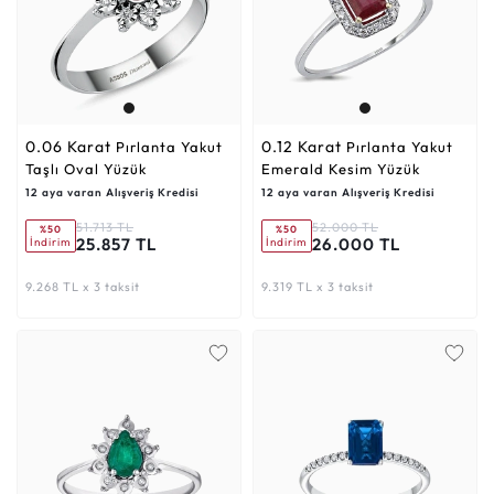
0.06 Karat
0.12 Karat
Pırlanta Yakut
Pırlanta Yakut
Taşlı Oval Yüzük
Emerald Kesim Yüzük
12 aya varan Alışveriş Kredisi
12 aya varan Alışveriş Kredisi
51.713 TL
52.000 TL
%50
%50
25.857 TL
26.000 TL
İndirim
İndirim
9.268 TL x 3 taksit
9.319 TL x 3 taksit