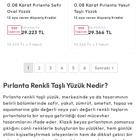
0.08 Karat
0.08 Karat
Pırlanta Safir
Pırlanta Yakut
Oval Yüzük
Taşlı Yüzük
12 aya varan Alışveriş Kredisi
12 aya varan Alışveriş Kredisi
58.446 TL
58.733 TL
%50
%50
29.223 TL
29.366 TL
İndirim
İndirim
10.474 TL x 3 taksit
10.526 TL x 3 taksit
1
2
3
4
5
6
Sonraki >
Pırlanta Renkli Taşlı Yüzük Nedir?
Pırlanta renkli taşlı yüzük, merkezinde ya da tasarımının
belirli bölümlerinde safir, yakut, zümrüt, ametist, topaz ve
aquamarine gibi değerli veya yarı değerli renkli taşların
pırlantalarla bir araya getirildiği özel mücevher
tasarımlarını ifade eder. Klasik beyaz pırlantanın zamansız
şıklığını canlı renklerle buluşturan bu yüzükler, hem günlük
stilini kişiselleştirmek isteyenlerin hem de dikkat çekici bir