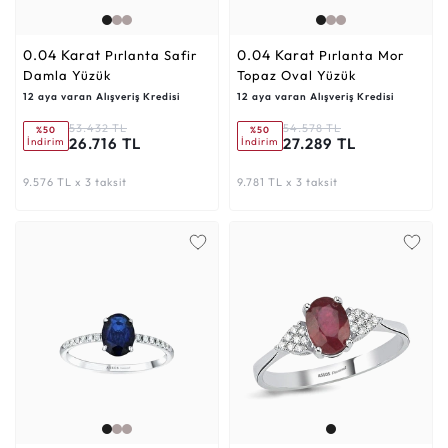
0.04 Karat
0.04 Karat
Pırlanta Safir
Pırlanta Mor
Damla Yüzük
Topaz Oval Yüzük
12 aya varan Alışveriş Kredisi
12 aya varan Alışveriş Kredisi
53.432 TL
54.578 TL
%50
%50
26.716 TL
27.289 TL
İndirim
İndirim
9.576 TL x 3 taksit
9.781 TL x 3 taksit