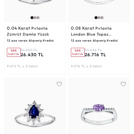
0.04 Karat
0.08 Karat
Pırlanta
Pırlanta
Zümrüt Damla Yüzük
London Blue Topaz
Emerald Yüzük
12 aya varan Alışveriş Kredisi
12 aya varan Alışveriş Kredisi
52.859 TL
53.432 TL
%50
%50
26.430 TL
26.716 TL
İndirim
İndirim
9.473 TL x 3 taksit
9.576 TL x 3 taksit