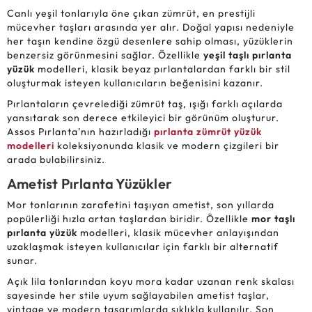
Canlı yeşil tonlarıyla öne çıkan zümrüt, en prestijli
mücevher taşları arasında yer alır. Doğal yapısı nedeniyle
her taşın kendine özgü desenlere sahip olması, yüzüklerin
benzersiz görünmesini sağlar. Özellikle
yeşil taşlı pırlanta
yüzük
modelleri, klasik beyaz pırlantalardan farklı bir stil
oluşturmak isteyen kullanıcıların beğenisini kazanır.
Pırlantaların çevrelediği zümrüt taş, ışığı farklı açılarda
yansıtarak son derece etkileyici bir görünüm oluşturur.
Assos Pırlanta'nın hazırladığı
pırlanta zümrüt yüzük
modelleri
koleksiyonunda klasik ve modern çizgileri bir
arada bulabilirsiniz.
Ametist Pırlanta Yüzükler
Mor tonlarının zarafetini taşıyan ametist, son yıllarda
popülerliği hızla artan taşlardan biridir. Özellikle
mor taşlı
pırlanta yüzük
modelleri, klasik mücevher anlayışından
uzaklaşmak isteyen kullanıcılar için farklı bir alternatif
sunar.
Açık lila tonlarından koyu mora kadar uzanan renk skalası
sayesinde her stile uyum sağlayabilen ametist taşlar,
vintage ve modern tasarımlarda sıklıkla kullanılır. Son