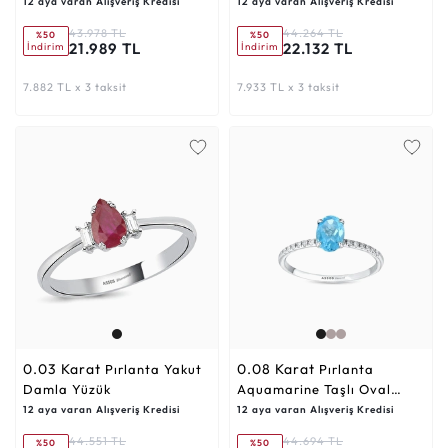
12 aya varan Alışveriş Kredisi
12 aya varan Alışveriş Kredisi
43.978 TL
44.264 TL
%50
%50
21.989 TL
22.132 TL
İndirim
İndirim
7.882 TL x 3 taksit
7.933 TL x 3 taksit
0.03 Karat
0.08 Karat
Pırlanta Yakut
Pırlanta
Damla Yüzük
Aquamarine Taşlı Oval
Yüzük
12 aya varan Alışveriş Kredisi
12 aya varan Alışveriş Kredisi
44.551 TL
44.694 TL
%50
%50