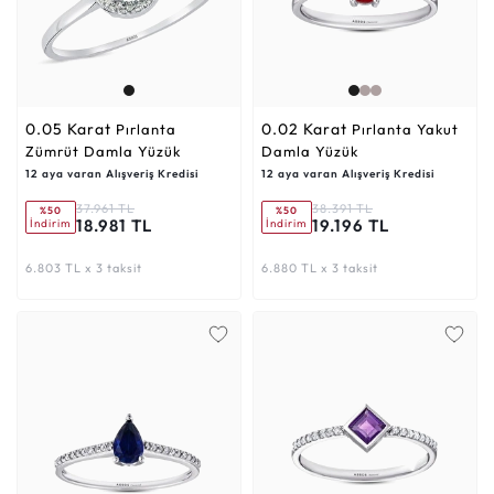
0.05 Karat
0.02 Karat
Pırlanta
Pırlanta Yakut
Zümrüt Damla Yüzük
Damla Yüzük
12 aya varan Alışveriş Kredisi
12 aya varan Alışveriş Kredisi
37.961 TL
38.391 TL
%50
%50
18.981 TL
19.196 TL
İndirim
İndirim
6.803 TL x 3 taksit
6.880 TL x 3 taksit