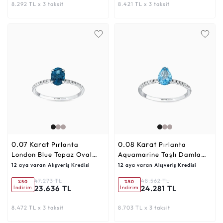
8.292 TL x 3 taksit
8.421 TL x 3 taksit
0.07 Karat
0.08 Karat
Pırlanta
Pırlanta
London Blue Topaz Oval
Aquamarine Taşlı Damla
Yüzük
Yüzük
12 aya varan Alışveriş Kredisi
12 aya varan Alışveriş Kredisi
47.273 TL
48.562 TL
%50
%50
23.636 TL
24.281 TL
İndirim
İndirim
8.472 TL x 3 taksit
8.703 TL x 3 taksit