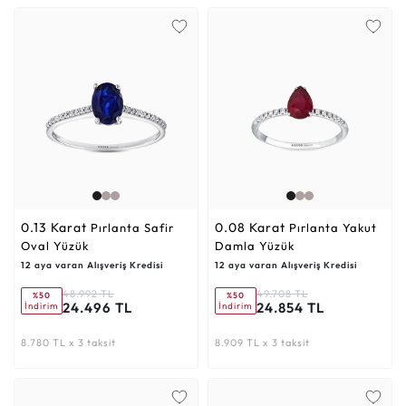
0.13 Karat
0.08 Karat
Pırlanta Safir
Pırlanta Yakut
Oval Yüzük
Damla Yüzük
12 aya varan Alışveriş Kredisi
12 aya varan Alışveriş Kredisi
48.992 TL
49.708 TL
%50
%50
24.496 TL
24.854 TL
İndirim
İndirim
8.780 TL x 3 taksit
8.909 TL x 3 taksit