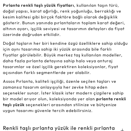
Pırlanta renkli taşlı yüzük fiyatları
, kullanılan taşın türü,
doğal yapısı, karat ağırlığı, renk yoğunluğu, berraklığı ve
kesim kalitesi gibi birçok faktöre bağlı olarak değişiklik
gösterir. Bunun yanında pırlantaların toplam karat değeri,
altının ayarı, işçilik seviyesi ve tasarımın detayları da fiyat
üzerinde doğrudan etkilidir.
Doğal taşların her biri kendine özgü özelliklere sahip olduğu
için aynı tasarıma sahip iki yüzük arasında bile farklı
fiyatlar görülebilir. Büyük merkez taş kullanılan modeller,
daha fazla pırlanta detayına sahip halo veya anturaj
tasarımlar ve özel işçilik gerektiren koleksiyonlar, fiyat
açısından farklı segmentlerde yer alabilir.
Assos Pırlanta, kaliteli işçiliği, özenle seçilen taşları ve
zamansız tasarım anlayışıyla her zevke hitap eden
seçenekler sunar. İster klasik ister modern çizgilere sahip
bir model arıyor olun, koleksiyonda yer alan
pırlanta renkli
taşlı yüzük
seçenekleri arasından stilinize ve bütçenize
uygun tasarımı güvenle tercih edebilirsiniz.
Renkli taşlı pırlanta yüzük ile renkli pırlanta