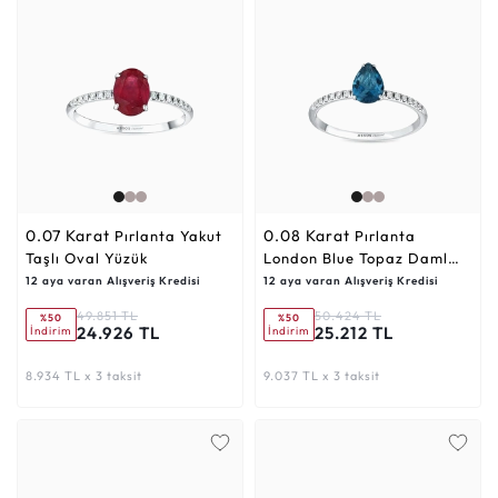
0.07 Karat
0.08 Karat
Pırlanta Yakut
Pırlanta
Taşlı Oval Yüzük
London Blue Topaz Damla
Yüzük
12 aya varan Alışveriş Kredisi
12 aya varan Alışveriş Kredisi
49.851 TL
50.424 TL
%50
%50
24.926 TL
25.212 TL
İndirim
İndirim
8.934 TL x 3 taksit
9.037 TL x 3 taksit