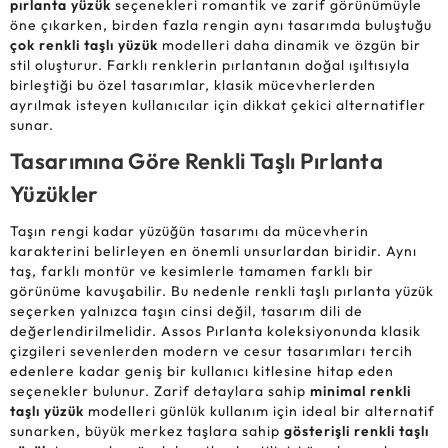
pırlanta yüzük
seçenekleri romantik ve zarif görünümüyle
öne çıkarken, birden fazla rengin aynı tasarımda buluştuğu
çok renkli taşlı yüzük
modelleri daha dinamik ve özgün bir
stil oluşturur. Farklı renklerin pırlantanın doğal ışıltısıyla
birleştiği bu özel tasarımlar, klasik mücevherlerden
ayrılmak isteyen kullanıcılar için dikkat çekici alternatifler
sunar.
Tasarımına Göre Renkli Taşlı Pırlanta
Yüzükler
Taşın rengi kadar yüzüğün tasarımı da mücevherin
karakterini belirleyen en önemli unsurlardan biridir. Aynı
taş, farklı montür ve kesimlerle tamamen farklı bir
görünüme kavuşabilir. Bu nedenle renkli taşlı pırlanta yüzük
seçerken yalnızca taşın cinsi değil, tasarım dili de
değerlendirilmelidir. Assos Pırlanta koleksiyonunda klasik
çizgileri sevenlerden modern ve cesur tasarımları tercih
edenlere kadar geniş bir kullanıcı kitlesine hitap eden
seçenekler bulunur. Zarif detaylara sahip
minimal renkli
taşlı yüzük
modelleri günlük kullanım için ideal bir alternatif
sunarken, büyük merkez taşlara sahip
gösterişli renkli taşlı