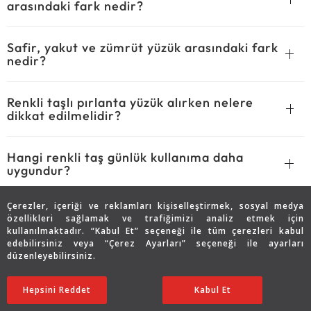
arasındaki fark nedir?
Safir, yakut ve zümrüt yüzük arasındaki fark
nedir?
Renkli taşlı pırlanta yüzük alırken nelere
dikkat edilmelidir?
Hangi renkli taş günlük kullanıma daha
uygundur?
Çerezler, içeriği ve reklamları kişiselleştirmek, sosyal medya
Renkli taşlı yüzük nasıl temizlenir?
özellikleri sağlamak ve trafiğimizi analiz etmek için
kullanılmaktadır. “Kabul Et” seçeneği ile tüm çerezleri kabul
edebilirsiniz veya “Çerez Ayarları” seçeneği ile ayarları
Renkli taşlı pırlanta yüzük evlilik teklifinde
düzenleyebilirsiniz.
kullanılır mı?
Hepsini Reddet
Ayarları Düzenle
Kabul Et
Renkli taşlı yüzük pırlanta modellerinde hangi