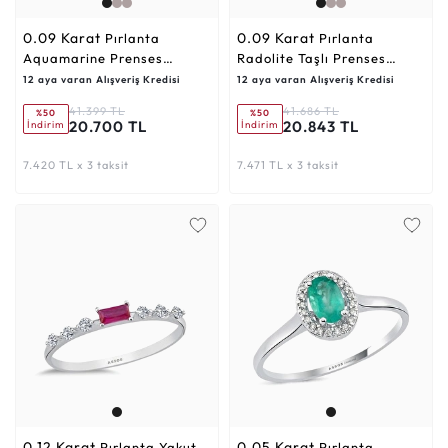
0.09 Karat
0.09 Karat
Pırlanta
Pırlanta
Aquamarine Prenses
Radolite Taşlı Prenses
Kesim Yüzük
Kesim Yüzük
12 aya varan Alışveriş Kredisi
12 aya varan Alışveriş Kredisi
41.399 TL
41.686 TL
%50
%50
20.700 TL
20.843 TL
İndirim
İndirim
7.420 TL x 3 taksit
7.471 TL x 3 taksit
0.12 Karat
0.05 Karat
Pırlanta Yakut
Pırlanta