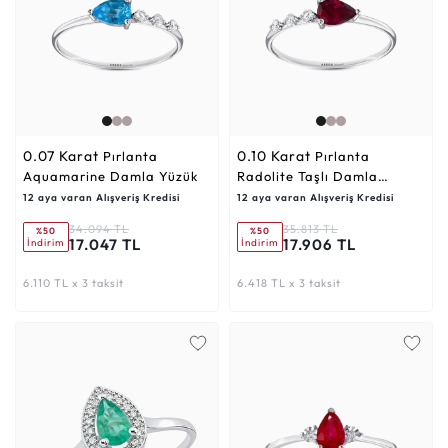
0.07 Karat
0.10 Karat
Pırlanta
Pırlanta
Aquamarine Damla Yüzük
Radolite Taşlı Damla
Yüzük
12 aya varan Alışveriş Kredisi
12 aya varan Alışveriş Kredisi
34.094 TL
35.813 TL
%50
%50
17.047 TL
17.906 TL
İndirim
İndirim
6.110 TL x 3 taksit
6.418 TL x 3 taksit