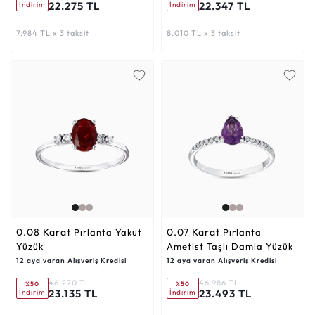
22.275 TL
22.347 TL
İndirim
İndirim
7.984 TL x 3 taksit
8.010 TL x 3 taksit
0.08 Karat
0.07 Karat
Pırlanta Yakut
Pırlanta
Yüzük
Ametist Taşlı Damla Yüzük
12 aya varan Alışveriş Kredisi
12 aya varan Alışveriş Kredisi
46.270 TL
46.986 TL
%50
%50
23.135 TL
23.493 TL
İndirim
İndirim