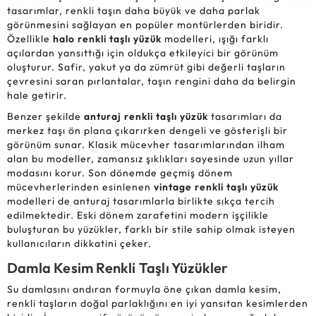
tasarımlar, renkli taşın daha büyük ve daha parlak
görünmesini sağlayan en popüler montürlerden biridir.
Özellikle
halo renkli taşlı yüzük
modelleri, ışığı farklı
açılardan yansıttığı için oldukça etkileyici bir görünüm
oluşturur. Safir, yakut ya da zümrüt gibi değerli taşların
çevresini saran pırlantalar, taşın rengini daha da belirgin
hale getirir.
Benzer şekilde
anturaj renkli taşlı yüzük
tasarımları da
merkez taşı ön plana çıkarırken dengeli ve gösterişli bir
görünüm sunar. Klasik mücevher tasarımlarından ilham
alan bu modeller, zamansız şıklıkları sayesinde uzun yıllar
modasını korur. Son dönemde geçmiş dönem
mücevherlerinden esinlenen
vintage renkli taşlı yüzük
modelleri de anturaj tasarımlarla birlikte sıkça tercih
edilmektedir. Eski dönem zarafetini modern işçilikle
buluşturan bu yüzükler, farklı bir stile sahip olmak isteyen
kullanıcıların dikkatini çeker.
Damla Kesim Renkli Taşlı Yüzükler
Su damlasını andıran formuyla öne çıkan damla kesim,
renkli taşların doğal parlaklığını en iyi yansıtan kesimlerden