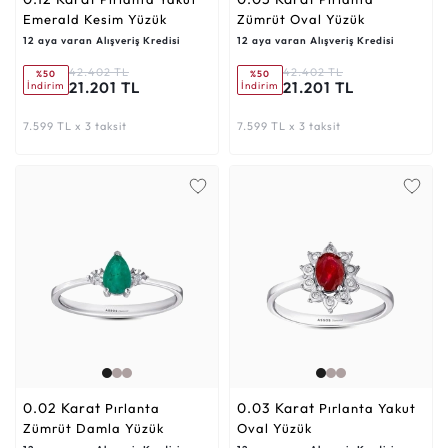
Emerald Kesim Yüzük
Zümrüt Oval Yüzük
12 aya varan Alışveriş Kredisi
12 aya varan Alışveriş Kredisi
42.402 TL
42.402 TL
%50
%50
21.201 TL
21.201 TL
İndirim
İndirim
7.599 TL x 3 taksit
7.599 TL x 3 taksit
0.02 Karat
0.03 Karat
Pırlanta
Pırlanta Yakut
Zümrüt Damla Yüzük
Oval Yüzük