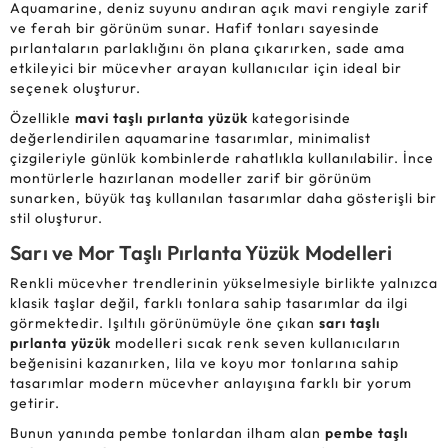
Aquamarine, deniz suyunu andıran açık mavi rengiyle zarif
ve ferah bir görünüm sunar. Hafif tonları sayesinde
pırlantaların parlaklığını ön plana çıkarırken, sade ama
etkileyici bir mücevher arayan kullanıcılar için ideal bir
seçenek oluşturur.
Özellikle
mavi taşlı pırlanta yüzük
kategorisinde
değerlendirilen aquamarine tasarımlar, minimalist
çizgileriyle günlük kombinlerde rahatlıkla kullanılabilir. İnce
montürlerle hazırlanan modeller zarif bir görünüm
sunarken, büyük taş kullanılan tasarımlar daha gösterişli bir
stil oluşturur.
Sarı ve Mor Taşlı Pırlanta Yüzük Modelleri
Renkli mücevher trendlerinin yükselmesiyle birlikte yalnızca
klasik taşlar değil, farklı tonlara sahip tasarımlar da ilgi
görmektedir. Işıltılı görünümüyle öne çıkan
sarı taşlı
pırlanta yüzük
modelleri sıcak renk seven kullanıcıların
beğenisini kazanırken, lila ve koyu mor tonlarına sahip
tasarımlar modern mücevher anlayışına farklı bir yorum
getirir.
Bunun yanında pembe tonlardan ilham alan
pembe taşlı