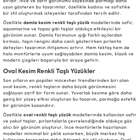
biridir. İnce ve zarif görünümü sayesinde parmağı daha
uzun gösteren bu tasarımlar, özellikle kadınsı ve sofistike
bir stil oluşturmak isteyenler tarafından tercih edilir.
Özellikle
damla kesim renkli taşlı yüzük
modellerinde safir,
aquamarine ve topaz gibi taşlar oldukça etkileyici bir
görünüm sunar. Damla formunun ışığı farklı açılardan
kırması, taşın rengini daha canlı gösterirken pırlanta
detayları tasarımın ihtişamını artırır. Hem tektaş hem de
halo montürlerle uyum sağlayabilen damla kesim, klasik ve
modern çizgileri başarıyla bir araya getirir.
Oval Kesim Renkli Taşlı Yüzükler
Son yılların en popüler mücevher trendlerinden biri olan
oval kesim, renkli taşların daha büyük görünmesini
sağlayan zarif bir form sunar. Yuvarlak kesime göre daha
geniş bir yüzey etkisi oluşturan bu tasarım, parmağa estetik
bir görünüm kazandırır.
Özellikle
oval renkli taşlı yüzük
modellerinde kullanılan safir
ve yakut taşlar, pırlantalarla çevrelendiğinde oldukça göz
alıcı bir görünüm oluşturur. İnce montürlerle hazırlanan
modeller minimal bir şıklık sunarken, büyük merkez taş
kullanılan tasarımlar daha ihtişamlı bir stil oluşturur. Oval