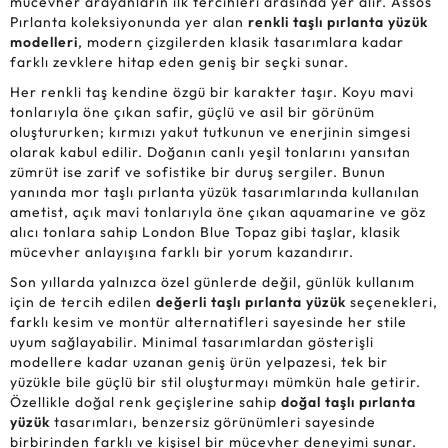
mücevher arayanların ilk tercihleri arasında yer alır. Assos
Pırlanta koleksiyonunda yer alan
renkli taşlı pırlanta yüzük
modelleri
, modern çizgilerden klasik tasarımlara kadar
farklı zevklere hitap eden geniş bir seçki sunar.
Her renkli taş kendine özgü bir karakter taşır. Koyu mavi
tonlarıyla öne çıkan safir, güçlü ve asil bir görünüm
oluştururken; kırmızı yakut tutkunun ve enerjinin simgesi
olarak kabul edilir. Doğanın canlı yeşil tonlarını yansıtan
zümrüt ise zarif ve sofistike bir duruş sergiler. Bunun
yanında mor taşlı pırlanta yüzük tasarımlarında kullanılan
ametist, açık mavi tonlarıyla öne çıkan aquamarine ve göz
alıcı tonlara sahip London Blue Topaz gibi taşlar, klasik
mücevher anlayışına farklı bir yorum kazandırır.
Son yıllarda yalnızca özel günlerde değil, günlük kullanım
için de tercih edilen
değerli taşlı pırlanta yüzük
seçenekleri,
farklı kesim ve montür alternatifleri sayesinde her stile
uyum sağlayabilir. Minimal tasarımlardan gösterişli
modellere kadar uzanan geniş ürün yelpazesi, tek bir
yüzükle bile güçlü bir stil oluşturmayı mümkün hale getirir.
Özellikle doğal renk geçişlerine sahip
doğal taşlı pırlanta
yüzük
tasarımları, benzersiz görünümleri sayesinde
birbirinden farklı ve kişisel bir mücevher deneyimi sunar.