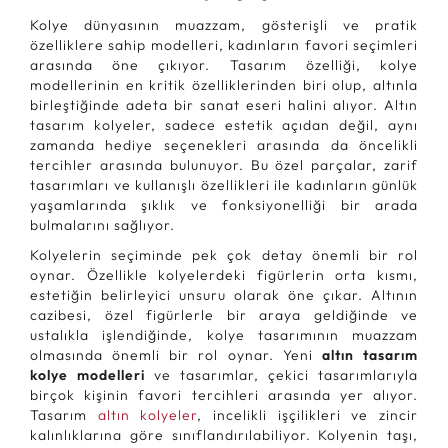
Kolye dünyasının muazzam, gösterişli ve pratik
özelliklere sahip modelleri, kadınların favori seçimleri
arasında öne çıkıyor. Tasarım özelliği, kolye
modellerinin en kritik özelliklerinden biri olup, altınla
birleştiğinde adeta bir sanat eseri halini alıyor. Altın
tasarım kolyeler, sadece estetik açıdan değil, aynı
zamanda hediye seçenekleri arasında da öncelikli
tercihler arasında bulunuyor. Bu özel parçalar, zarif
tasarımları ve kullanışlı özellikleri ile kadınların günlük
yaşamlarında şıklık ve fonksiyonelliği bir arada
bulmalarını sağlıyor.
Kolyelerin seçiminde pek çok detay önemli bir rol
oynar. Özellikle kolyelerdeki figürlerin orta kısmı,
estetiğin belirleyici unsuru olarak öne çıkar. Altının
cazibesi, özel figürlerle bir araya geldiğinde ve
ustalıkla işlendiğinde, kolye tasarımının muazzam
olmasında önemli bir rol oynar. Yeni
altın tasarım
kolye modelleri
ve tasarımlar, çekici tasarımlarıyla
birçok kişinin favori tercihleri arasında yer alıyor.
Tasarım
altın kolyeler
, incelikli işçilikleri ve zincir
kalınlıklarına göre sınıflandırılabiliyor. Kolyenin taşı,