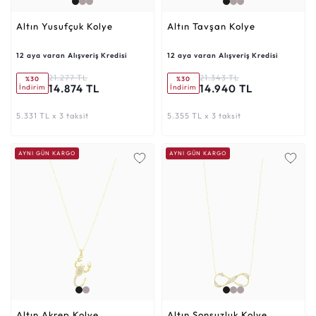
Altın Yusufçuk Kolye
Altın Tavşan Kolye
12 aya varan Alışveriş Kredisi
12 aya varan Alışveriş Kredisi
21.277 TL
21.343 TL
%30
%30
14.874 TL
14.940 TL
İndirim
İndirim
5.331 TL x 3 taksit
5.355 TL x 3 taksit
AYNI GÜN KARGO
AYNI GÜN KARGO
Altın Akrep Kolye
Altın Sonsuzluk Kolye