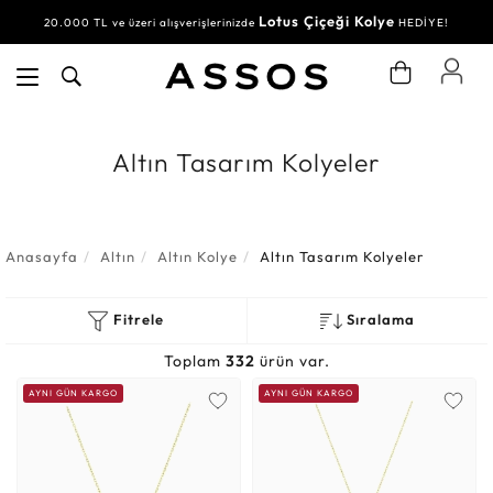
Lotus Çiçeği Kolye
Su Yolu Bileklik
20.000 TL ve üzeri alışverişlerinizde
30.000 TL ve üzeri alışverişlerinizde
HEDİYE!
HEDİYE!
Altın Tasarım Kolyeler
Anasayfa
Altın
Altın Kolye
Altın Tasarım Kolyeler
Fitrele
Sıralama
Toplam
332
ürün var.
AYNI GÜN KARGO
AYNI GÜN KARGO