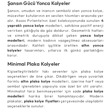
Şansın Gücü Yonca Kolyeler
Şansın, umudun ve inancın sembolü olan yonca kolye,
mücevher kutularının en sevilen tılsımları arasında yer
alır. Assos Pırlanta’nın özel koleksiyonunda sunulan
4
yapraklı yonca kolye
modelleri, sahibine pozitif enerji
verirken şıklığıyla da göz doldurur. Geometrik hatları
ve simetrik duruşuyla dikkat çeken
yonca kolye
modelleri
, modern kadının vazgeçilmez aksesuarları
arasındadır. Kaliteli işçilikle üretilen
altın yonca
kolyeler
tasarımları, yıllarca ilk günkü parlaklığını
korur.
Minimal Plaka Kolyeler
Kişiselleştirilebilir takı sevenler için plaka kolye
seçenekleri de öne çıkar. Dikdörtgen veya yuvarlak
formlu
altın plaka kolye
modelleri, üzerine harf veya
sembol işlenebilen yapısıyla size özel bir stil yaratır.
Minimalist tarzı benimseyenler için sade
plaka kolye
modelleri
harika birer tamamlayıcıdır. Modern
plakalar,
plaka kolye fiyatları
çerçevesinde ulaşılabilir
seçeneklerle sunulur.