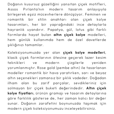
Doğanın kusursuz güzelliğini yansıtan çiçek motifleri,
Assos Pırlanta’nın modern tasarım anlayışıyla
birleşerek eşsiz mücevherlere dönüşüyor. Feminen ve
romantik bir stilin anahtarı olan çiçek kolye
tasarımları, her bir yaprağındaki ince detaylarla
hayranlık uyandırır. Papatya, gül, lotus gibi farklı
formlarda hayat bulan
altın çiçek kolye
modelleri,
hem günlük kullanımda hem de özel davetlerde
şıklığınızı tamamlar.
Koleksiyonumuzda yer alan
çiçek kolye modelleri
,
klasik çiçek formlarının ötesine geçerek lazer kesim
teknikleri ve modern çizgilerle yeniden
yorumlanmıştır. Rose gold (pembe altın) ile tasarlanan
modeller romantik bir hava yaratırken, sarı ve beyaz
altın seçenekleri zamansız bir şıklık vadeder. Doğadan
ilham alan bu zarif parçalar, sevdikleriniz için
solmayan bir çiçek buketi değerindedir.
Altın çiçek
kolye fiyatları
, ürünün gramajı ve tasarım detaylarına
göre farklılık gösterse de, her zaman kalıcı bir değer
sunar. Doğanın zarafetini boynunuzda taşımak için
modern çiçek koleksiyonumuzu inceleyebilirsiniz.