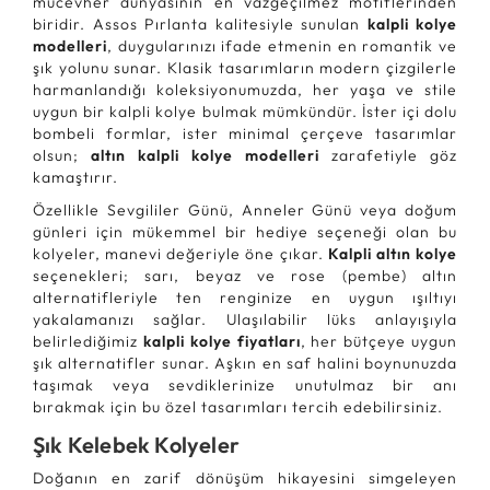
mücevher dünyasının en vazgeçilmez motiflerinden
biridir. Assos Pırlanta kalitesiyle sunulan
kalpli kolye
modelleri
, duygularınızı ifade etmenin en romantik ve
şık yolunu sunar. Klasik tasarımların modern çizgilerle
harmanlandığı koleksiyonumuzda, her yaşa ve stile
uygun bir kalpli kolye bulmak mümkündür. İster içi dolu
bombeli formlar, ister minimal çerçeve tasarımlar
olsun;
altın kalpli kolye modelleri
zarafetiyle göz
kamaştırır.
Özellikle Sevgililer Günü, Anneler Günü veya doğum
günleri için mükemmel bir hediye seçeneği olan bu
kolyeler, manevi değeriyle öne çıkar.
Kalpli altın kolye
seçenekleri; sarı, beyaz ve rose (pembe) altın
alternatifleriyle ten renginize en uygun ışıltıyı
yakalamanızı sağlar. Ulaşılabilir lüks anlayışıyla
belirlediğimiz
kalpli kolye fiyatları
, her bütçeye uygun
şık alternatifler sunar. Aşkın en saf halini boynunuzda
taşımak veya sevdiklerinize unutulmaz bir anı
bırakmak için bu özel tasarımları tercih edebilirsiniz.
Şık Kelebek Kolyeler
Doğanın en zarif dönüşüm hikayesini simgeleyen