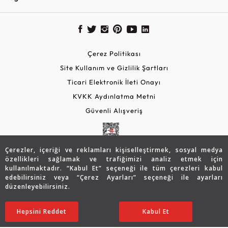
Çerez Politikası
Site Kullanım ve Gizlilik Şartları
Ticari Elektronik İleti Onayı
KVKK Aydınlatma Metni
Güvenli Alışveriş
Çerezler, içeriği ve reklamları kişiselleştirmek, sosyal medya
özellikleri sağlamak ve trafiğimizi analiz etmek için
kullanılmaktadır. “Kabul Et” seçeneği ile tüm çerezleri kabul
edebilirsiniz veya “Çerez Ayarları” seçeneği ile ayarları
düzenleyebilirsiniz.
© 2026 Assos Diamond
Hepsini Reddet
Ayarları Düzenle
Kabul Et
Copyright © 2026 Assos Pırlanta - Bu sitenin tüm hakları