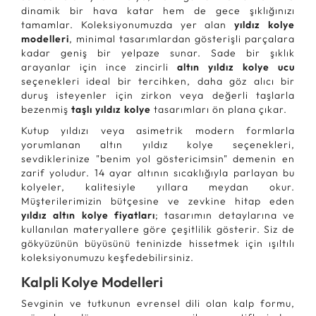
dinamik bir hava katar hem de gece şıklığınızı
tamamlar. Koleksiyonumuzda yer alan
yıldız kolye
modelleri
, minimal tasarımlardan gösterişli parçalara
kadar geniş bir yelpaze sunar. Sade bir şıklık
arayanlar için ince zincirli
altın yıldız kolye ucu
seçenekleri ideal bir tercihken, daha göz alıcı bir
duruş isteyenler için zirkon veya değerli taşlarla
bezenmiş
taşlı yıldız kolye
tasarımları ön plana çıkar.
Kutup yıldızı veya asimetrik modern formlarla
yorumlanan altın yıldız kolye seçenekleri,
sevdiklerinize "benim yol göstericimsin" demenin en
zarif yoludur. 14 ayar altının sıcaklığıyla parlayan bu
kolyeler, kalitesiyle yıllara meydan okur.
Müşterilerimizin bütçesine ve zevkine hitap eden
yıldız altın kolye fiyatları
; tasarımın detaylarına ve
kullanılan materyallere göre çeşitlilik gösterir. Siz de
gökyüzünün büyüsünü teninizde hissetmek için ışıltılı
koleksiyonumuzu keşfedebilirsiniz.
Kalpli Kolye Modelleri
Sevginin ve tutkunun evrensel dili olan kalp formu,