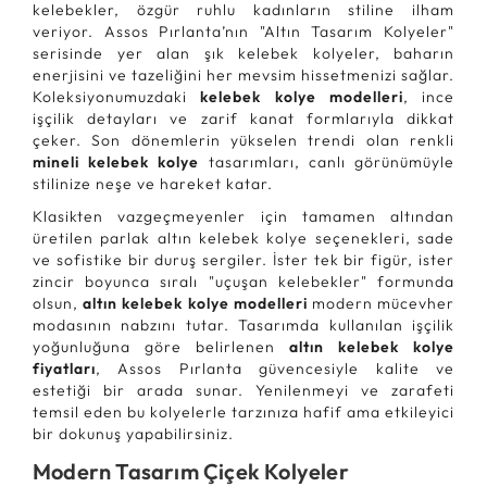
kelebekler, özgür ruhlu kadınların stiline ilham
veriyor. Assos Pırlanta’nın "Altın Tasarım Kolyeler"
serisinde yer alan şık kelebek kolyeler, baharın
enerjisini ve tazeliğini her mevsim hissetmenizi sağlar.
Koleksiyonumuzdaki
kelebek kolye modelleri
, ince
işçilik detayları ve zarif kanat formlarıyla dikkat
çeker. Son dönemlerin yükselen trendi olan renkli
mineli kelebek kolye
tasarımları, canlı görünümüyle
stilinize neşe ve hareket katar.
Klasikten vazgeçmeyenler için tamamen altından
üretilen parlak altın kelebek kolye seçenekleri, sade
ve sofistike bir duruş sergiler. İster tek bir figür, ister
zincir boyunca sıralı "uçuşan kelebekler" formunda
olsun,
altın kelebek kolye modelleri
modern mücevher
modasının nabzını tutar. Tasarımda kullanılan işçilik
yoğunluğuna göre belirlenen
altın kelebek kolye
fiyatları
, Assos Pırlanta güvencesiyle kalite ve
estetiği bir arada sunar. Yenilenmeyi ve zarafeti
temsil eden bu kolyelerle tarzınıza hafif ama etkileyici
bir dokunuş yapabilirsiniz.
Modern Tasarım Çiçek Kolyeler