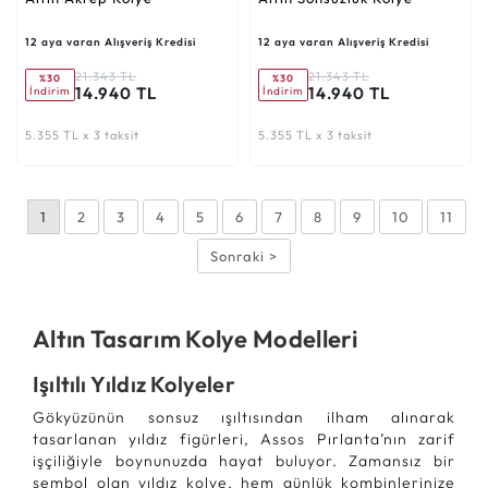
12 aya varan Alışveriş Kredisi
12 aya varan Alışveriş Kredisi
21.343 TL
21.343 TL
%30
%30
14.940 TL
14.940 TL
İndirim
İndirim
5.355 TL x 3 taksit
5.355 TL x 3 taksit
1
2
3
4
5
6
7
8
9
10
11
Sonraki >
Altın Tasarım Kolye Modelleri
Işıltılı Yıldız Kolyeler
Gökyüzünün sonsuz ışıltısından ilham alınarak
tasarlanan yıldız figürleri, Assos Pırlanta’nın zarif
işçiliğiyle boynunuzda hayat buluyor. Zamansız bir
sembol olan yıldız kolye, hem günlük kombinlerinize