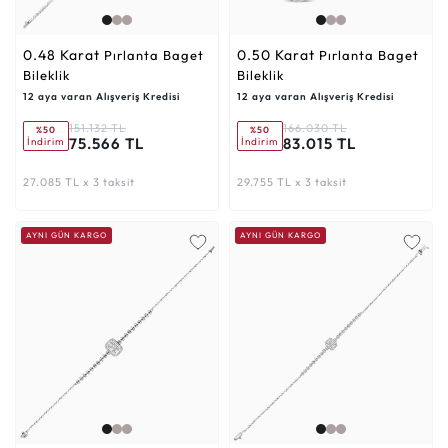
0.48 Karat
0.50 Karat
Pırlanta Baget
Pırlanta Baget
Bileklik
Bileklik
12 aya varan Alışveriş Kredisi
12 aya varan Alışveriş Kredisi
151.132 TL
166.030 TL
%50
%50
75.566 TL
83.015 TL
İndirim
İndirim
27.085 TL x 3 taksit
29.755 TL x 3 taksit
AYNI GÜN KARGO
AYNI GÜN KARGO