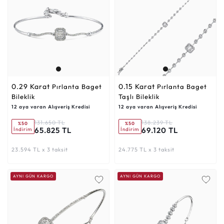
0.29 Karat
0.15 Karat
Pırlanta Baget
Pırlanta Baget
Bileklik
Taşlı Bileklik
12 aya varan Alışveriş Kredisi
12 aya varan Alışveriş Kredisi
131.650 TL
138.239 TL
%50
%50
65.825 TL
69.120 TL
İndirim
İndirim
23.594 TL x 3 taksit
24.775 TL x 3 taksit
AYNI GÜN KARGO
AYNI GÜN KARGO