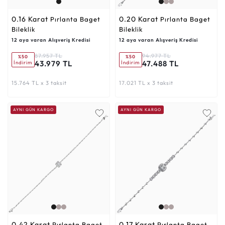
0.16 Karat
0.20 Karat
Pırlanta Baget
Pırlanta Baget
Bileklik
Bileklik
12 aya varan Alışveriş Kredisi
12 aya varan Alışveriş Kredisi
87.957 TL
94.977 TL
%50
%50
43.979 TL
47.488 TL
İndirim
İndirim
15.764 TL x 3 taksit
17.021 TL x 3 taksit
AYNI GÜN KARGO
AYNI GÜN KARGO
0.42 Karat
0.17 Karat
Pırlanta Baget
Pırlanta Baget