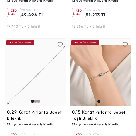
12 aya varan Alışveriş Kredisi
12 aya varan Alışveriş Kredisi
98.988 TL
102.426 TL
%50
%50
49.494 TL
51.213 TL
İndirim
İndirim
17.740 TL x 3 taksit
18.356 TL x 3 taksit
AYNI GÜN KARGO
AYNI GÜN KARGO
0.29 Karat
0.15 Karat
Pırlanta Baget
Pırlanta Baget
Bileklik
Taşlı Bileklik
12 aya varan Alışveriş Kredisi
12 aya varan Alışveriş Kredisi
104.288 TL
107.296 TL
%50
%50