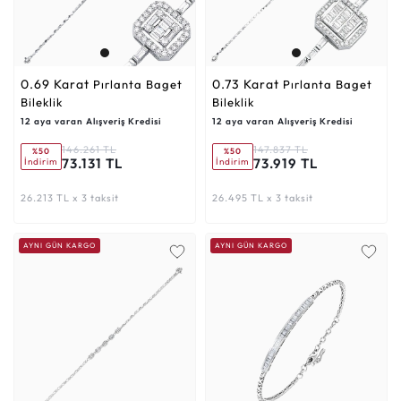
0.69 Karat
0.73 Karat
Pırlanta Baget
Pırlanta Baget
Bileklik
Bileklik
12 aya varan Alışveriş Kredisi
12 aya varan Alışveriş Kredisi
146.261 TL
147.837 TL
%50
%50
73.131 TL
73.919 TL
İndirim
İndirim
26.213 TL x 3 taksit
26.495 TL x 3 taksit
AYNI GÜN KARGO
AYNI GÜN KARGO