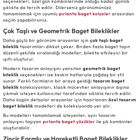
seçenekleri, özel gün kombinlerinde olduğu kadar günlük
şıklıkta da tercih edilir. Dilerseniz görünümünüzü
tamamlamak için uyumlu
pırlanta baget kolyeler
arasından
seçim yapabilirsiniz.
Çok Taşlı ve Geometrik Baget Bileklikler
Daha güçlü bir görünüm arayanlar için
çok taşlı baget
bileklik
tasarımları dikkat çeker. Birden fazla baget taşın
düzenli şekilde sıralandığı modeller, bilekte etkileyici bir
ışıltı oluşturur.
Modern tasarım anlayışını yansıtan
geometrik baget
bileklik
seçenekleri ise keskin hatlarıyla çağdaş bir stil
sunar. Farklı formların bir araya geldiği
tasarım baget
bileklik
koleksiyonları, klasik mücevher anlayışının dışına
çıkmak isteyen kullanıcılar tarafından sıklıkla tercih edilir.
Daha özgün detaylar arayanlar için hazırlanan
özel tasarım
baget bileklik
modelleri de koleksiyonda yer alır.
Bu modelleri tamamlamak isteyenler, aynı tasarım
anlayışını taşıyan
pırlanta baget yüzükler
ile şık kombinler
oluşturabilir.
Zincir Formlu ve Hareketli Baget Bileklikler