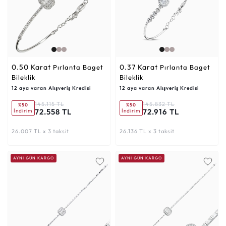
0.50 Karat
0.37 Karat
Pırlanta Baget
Pırlanta Baget
Bileklik
Bileklik
12 aya varan Alışveriş Kredisi
12 aya varan Alışveriş Kredisi
145.115 TL
145.832 TL
%50
%50
72.558 TL
72.916 TL
İndirim
İndirim
26.007 TL x 3 taksit
26.136 TL x 3 taksit
AYNI GÜN KARGO
AYNI GÜN KARGO