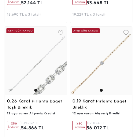
52.144 TL
53.648 TL
İndirim
İndirim
18.690 TL x 3 taksit
19.229 TL x 3 taksit
AYNI GÜN KARGO
AYNI GÜN KARGO
0.26 Karat
0.19 Karat
Pırlanta Baget
Pırlanta Baget
Taşlı Bileklik
Bileklik
12 aya varan Alışveriş Kredisi
12 aya varan Alışveriş Kredisi
109.732 TL
112.024 TL
%50
%50
54.866 TL
56.012 TL
İndirim
İndirim