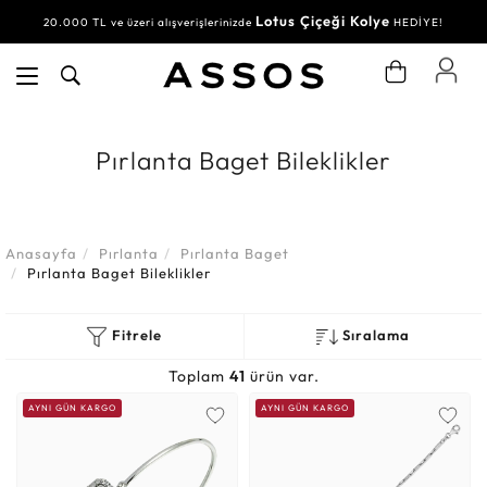
Lotus Çiçeği Kolye
Su Yolu Bileklik
20.000 TL ve üzeri alışverişlerinizde
30.000 TL ve üzeri alışverişlerinizde
HEDİYE!
HEDİYE!
Pırlanta Baget Bileklikler
Anasayfa
Pırlanta
Pırlanta Baget
Pırlanta Baget Bileklikler
Fitrele
Sıralama
Toplam
41
ürün var.
AYNI GÜN KARGO
AYNI GÜN KARGO