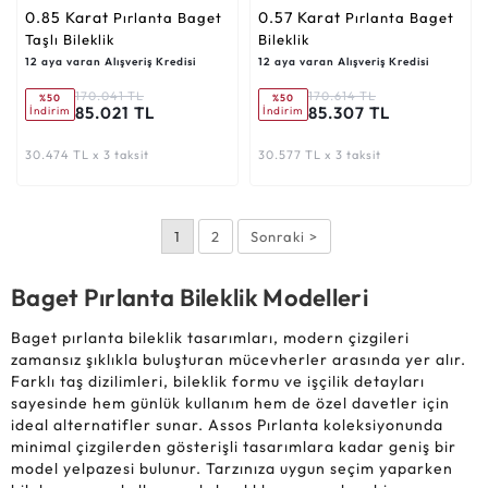
0.85 Karat
0.57 Karat
Pırlanta Baget
Pırlanta Baget
Taşlı Bileklik
Bileklik
12 aya varan Alışveriş Kredisi
12 aya varan Alışveriş Kredisi
170.041 TL
170.614 TL
%50
%50
85.021 TL
85.307 TL
İndirim
İndirim
30.474 TL x 3 taksit
30.577 TL x 3 taksit
1
2
Sonraki >
Baget Pırlanta Bileklik Modelleri
Baget pırlanta bileklik tasarımları, modern çizgileri
zamansız şıklıkla buluşturan mücevherler arasında yer alır.
Farklı taş dizilimleri, bileklik formu ve işçilik detayları
sayesinde hem günlük kullanım hem de özel davetler için
ideal alternatifler sunar. Assos Pırlanta koleksiyonunda
minimal çizgilerden gösterişli tasarımlara kadar geniş bir
model yelpazesi bulunur. Tarzınıza uygun seçim yaparken