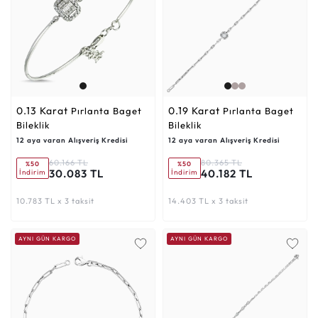
0.13 Karat
0.19 Karat
Pırlanta Baget
Pırlanta Baget
Bileklik
Bileklik
12 aya varan Alışveriş Kredisi
12 aya varan Alışveriş Kredisi
60.166 TL
80.365 TL
%50
%50
30.083 TL
40.182 TL
İndirim
İndirim
10.783 TL x 3 taksit
14.403 TL x 3 taksit
AYNI GÜN KARGO
AYNI GÜN KARGO