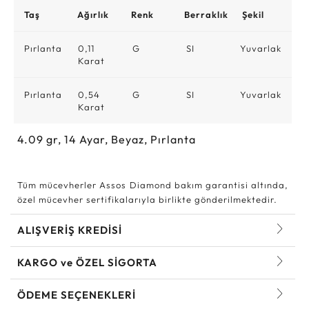
Taş
Ağırlık
Renk
Berraklık
Şekil
Pırlanta
0,11
G
SI
Yuvarlak
Karat
Pırlanta
0,54
G
SI
Yuvarlak
Karat
4.09
gr,
14
Ayar, Beyaz, Pırlanta
Tüm mücevherler Assos Diamond bakım garantisi altında,
özel mücevher sertifikalarıyla birlikte gönderilmektedir.
ALIŞVERİŞ KREDİSİ
KARGO ve ÖZEL SİGORTA
ÖDEME SEÇENEKLERİ