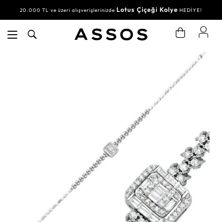
Lotus Çiçeği Kolye
20.000 TL ve üzeri alışverişlerinizde
HEDİYE!