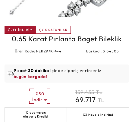
ÖZEL İNDİRİM
ÇOK SATANLAR
0.65 Karat Pırlanta Baget Bileklik
Ürün Kodu: PER297K14-4
Barkod : S154505
9 saat 30 dakika
içinde sipariş verirseniz
bugün kargoda!
139.435
TL
%50
69.717
TL
İndirim
12 aya varan
%3 Havale İndirimi
Alışveriş Kredisi