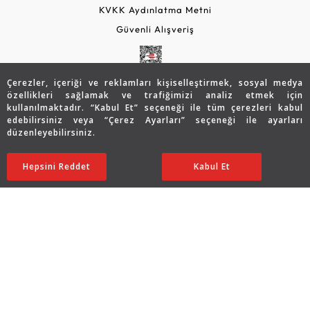
KVKK Aydınlatma Metni
Güvenli Alışveriş
Çerezler, içeriği ve reklamları kişiselleştirmek, sosyal medya
özellikleri sağlamak ve trafiğimizi analiz etmek için
kullanılmaktadır. “Kabul Et” seçeneği ile tüm çerezleri kabul
edebilirsiniz veya “Çerez Ayarları” seçeneği ile ayarları
düzenleyebilirsiniz.
© 2026 Assos Diamond
139.435
TL
SATIN ALIN
Hepsini Reddet
Ayarları Düzenle
Kabul Et
69.717
TL
Copyright © 2026 Assos Pırlanta - Bu sitenin tüm hakları
saklıdır.