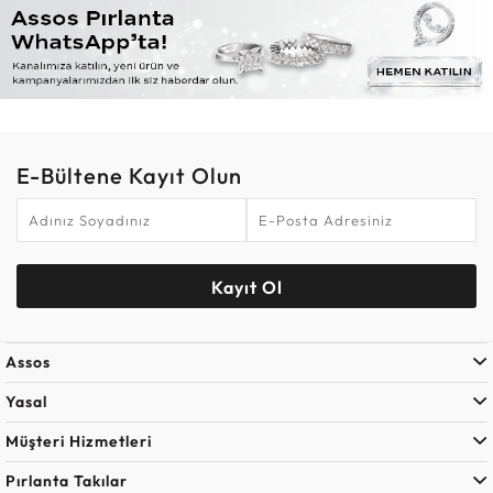
E-Bültene Kayıt Olun
Kayıt Ol
Assos
Yasal
Müşteri Hizmetleri
Pırlanta Takılar