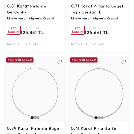
0.81 Karat
0.71 Karat
Pırlanta
Pırlanta Baget
Gerdanlık
Taşlı Gerdanlık
12 aya varan Alışveriş Kredisi
12 aya varan Alışveriş Kredisi
250.702 TL
253.282 TL
%50
%50
125.351 TL
126.641 TL
İndirim
İndirim
44.930 TL x 3 taksit
45.392 TL x 3 taksit
AYNI GÜN KARGO
AYNI GÜN KARGO
0.89 Karat
0.41 Karat
Pırlanta Baget
Pırlanta Su