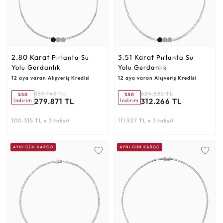
2.80 Karat
3.51 Karat
Pırlanta Su
Pırlanta Su
Yolu Gerdanlık
Yolu Gerdanlık
12 aya varan Alışveriş Kredisi
12 aya varan Alışveriş Kredisi
559.743 TL
624.532 TL
%50
%50
279.871 TL
312.266 TL
İndirim
İndirim
100.315 TL x 3 taksit
111.927 TL x 3 taksit
AYNI GÜN KARGO
AYNI GÜN KARGO