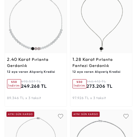
2.40 Karat
1.28 Karat
Pırlanta
Pırlanta
Gerdanlık
Fantezi Gerdanlık
12 aya varan Alışveriş Kredisi
12 aya varan Alışveriş Kredisi
498.537 TL
546.412 TL
%50
%50
249.268 TL
273.206 TL
İndirim
İndirim
89.346 TL x 3 taksit
97.926 TL x 3 taksit
AYNI GÜN KARGO
AYNI GÜN KARGO