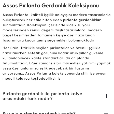
Assos Pırlanta Gerdanlık Koleksiyonu
Assos Pırlanta, kaliteli işçilik anlayışını modern tasarımlarla
buluşturarak her stile hitap eden
pırlanta gerdanlıklar
sunmaktadır. Koleksiyon içerisinde klasik su yolu
modellerinden renkli değerli taşlı tasarımlara, modern
baget kesimlerden tamamen kişiye özel hazırlanan
tasarımlara kadar geniş seçenekler bulunmaktadır.
Her ürün, titizlikle seçilen pırlantalar ve özenli işçilikle
hazırlanırken estetik görünüm kadar uzun yıllar güvenle
kullanılabilecek kalite standartları da ön planda
tutulmaktadır. Eğer zamansız bir mücevher yatırımı yapmak
veya özel anlarınıza eşlik edecek şık bir tasarım
arıyorsanız, Assos Pırlanta koleksiyonunda stilinize uygun
modeli kolayca keşfedebilirsiniz.
Pırlanta gerdanlık ile pırlanta kolye
arasındaki fark nedir?
Su yolu pırlanta gerdanlık nedir?