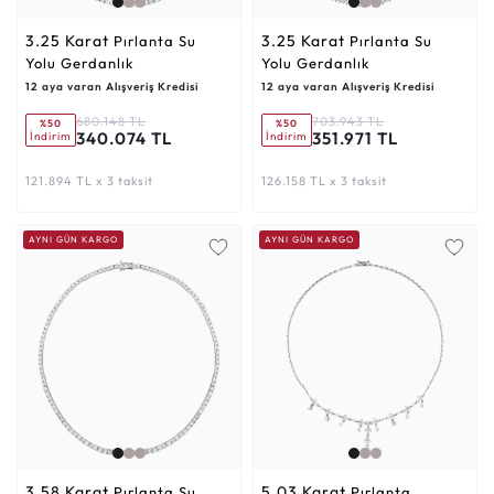
3.25 Karat
3.25 Karat
Pırlanta Su
Pırlanta Su
Yolu Gerdanlık
Yolu Gerdanlık
12 aya varan Alışveriş Kredisi
12 aya varan Alışveriş Kredisi
680.148 TL
703.943 TL
%50
%50
340.074 TL
351.971 TL
İndirim
İndirim
121.894 TL x 3 taksit
126.158 TL x 3 taksit
AYNI GÜN KARGO
AYNI GÜN KARGO
3.58 Karat
5.03 Karat
Pırlanta Su
Pırlanta