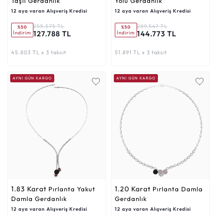
Taşlı Gerdanlık
Yolu Gerdanlık
12 aya varan Alışveriş Kredisi
12 aya varan Alışveriş Kredisi
255.575 TL
289.547 TL
%50
%50
127.788 TL
144.773 TL
İndirim
İndirim
45.803 TL x 3 taksit
51.891 TL x 3 taksit
AYNI GÜN KARGO
AYNI GÜN KARGO
1.83 Karat
1.20 Karat
Pırlanta Yakut
Pırlanta Damla
Damla Gerdanlık
Gerdanlık
12 aya varan Alışveriş Kredisi
12 aya varan Alışveriş Kredisi