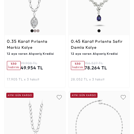
0.35 Karat
0.45 Karat
Pırlanta
Pırlanta Safir
Markiz Kolye
Damla Kolye
12 aya varan Alışveriş Kredisi
12 aya varan Alışveriş Kredisi
99.908 TL
156.527 TL
%50
%50
49.954 TL
78.264 TL
İndirim
İndirim
17.905 TL x 3 taksit
28.052 TL x 3 taksit
AYNI GÜN KARGO
AYNI GÜN KARGO