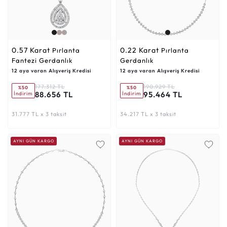
0.57 Karat
0.22 Karat
Pırlanta
Pırlanta
Fantezi Gerdanlık
Gerdanlık
12 aya varan Alışveriş Kredisi
12 aya varan Alışveriş Kredisi
177.312 TL
190.929 TL
%50
%50
88.656 TL
95.464 TL
İndirim
İndirim
31.777 TL x 3 taksit
34.217 TL x 3 taksit
AYNI GÜN KARGO
AYNI GÜN KARGO