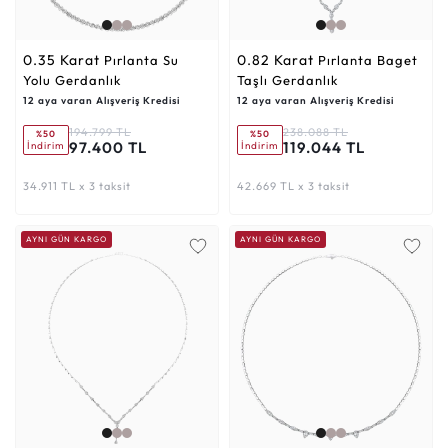
0.35 Karat
0.82 Karat
Pırlanta Su
Pırlanta Baget
Yolu Gerdanlık
Taşlı Gerdanlık
12 aya varan Alışveriş Kredisi
12 aya varan Alışveriş Kredisi
194.799 TL
238.088 TL
%50
%50
97.400 TL
119.044 TL
İndirim
İndirim
34.911 TL x 3 taksit
42.669 TL x 3 taksit
AYNI GÜN KARGO
AYNI GÜN KARGO