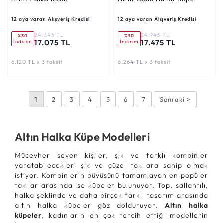
12 aya varan Alışveriş Kredisi
12 aya varan Alışveriş Kredisi
24.345 TL
24.945 TL
%30
%30
17.075 TL
17.475 TL
İndirim
İndirim
6.120 TL x 3 taksit
6.264 TL x 3 taksit
1
2
3
4
5
6
7
Sonraki >
Altın Halka Küpe Modelleri
Mücevher seven kişiler, şık ve farklı kombinler
yaratabilecekleri şık ve güzel takılara sahip olmak
istiyor. Kombinlerin büyüsünü tamamlayan en popüler
takılar arasında ise küpeler bulunuyor. Top, sallantılı,
halka şeklinde ve daha birçok farklı tasarım arasında
altın halka küpeler göz dolduruyor.
Altın halka
küpeler
, kadınların en çok tercih ettiği modellerin