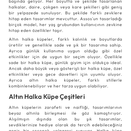
başında geliyor. Her boyutta ve şekilde tasarlanan
halkalar, daire, çokgen veya kare şekilleri gibi geniş
bir yelpazede sunuluyor. Bu şekilde farklı zevklere
hitap eden tasarımlar mevcuttur. Assos'un tasarladığı
birçok model, her yaş grubundan kullanıcının zevkine
hitap eden özellikler taşır.
Altın halka küpeler, farklı kalınlık ve boyutlarda
üretilir ve genellikle sade ve şık bir tasarıma sahip.
Ayrıca günlük kullanıma uygun olduğu gibi özel
etkinlikler için de uygun bir seçim oluyor. Özellikle
sade bir halka küpe, günlük giyim için oldukça ideal.
Ancak daha büyük veya gösterişli bir halka küpe, özel
etkinlikler veya gece davetleri için uyumlu oluyor.
Ayrıca altın halka küpeler, farklı stillerle
kombinlenebiliyor ve her tarza uygun olabiliyor.
Altın Halka Küpe Çeşitleri
Altın küpelerin zarafeti ve naifliği, tasarımlarının
beyaz altınla birleşmesi ile göz kamaştırıyor.
Alışılmışın dışında olan bu şık tasarımlar,
sevdiklerinize hediye olarak da tercih edebileceğiniz
geniş bir seçenek yelpazesi sunuyor. Halka küpe