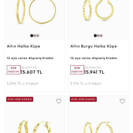
Altın Halka Küpe
Altın Burgu Halka Küpe
12 aya varan Alışveriş Kredisi
12 aya varan Alışveriş Kredisi
22.277 TL
22.744 TL
%30
%30
15.607 TL
15.941 TL
İndirim
İndirim
5.594 TL x 3 taksit
5.714 TL x 3 taksit
AYNI GÜN KARGO
AYNI GÜN KARGO