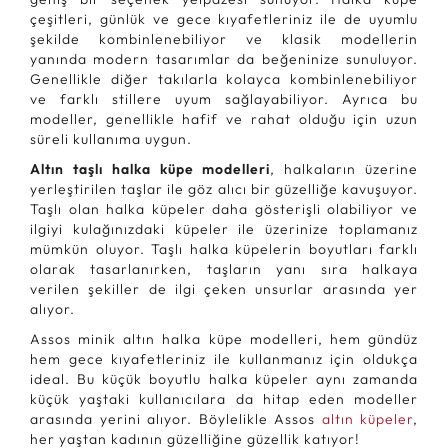
çeşitleri, günlük ve gece kıyafetleriniz ile de uyumlu
şekilde kombinlenebiliyor ve klasik modellerin
yanında modern tasarımlar da beğeninize sunuluyor.
Genellikle diğer takılarla kolayca kombinlenebiliyor
ve farklı stillere uyum sağlayabiliyor. Ayrıca bu
modeller, genellikle hafif ve rahat olduğu için uzun
süreli kullanıma uygun.
Altın taşlı halka küpe modelleri
, halkaların üzerine
yerleştirilen taşlar ile göz alıcı bir güzelliğe kavuşuyor.
Taşlı olan halka küpeler daha gösterişli olabiliyor ve
ilgiyi kulağınızdaki küpeler ile üzerinize toplamanız
mümkün oluyor. Taşlı halka küpelerin boyutları farklı
olarak tasarlanırken, taşların yanı sıra halkaya
verilen şekiller de ilgi çeken unsurlar arasında yer
alıyor.
Assos minik altın halka küpe modelleri, hem gündüz
hem gece kıyafetleriniz ile kullanmanız için oldukça
ideal. Bu küçük boyutlu halka küpeler aynı zamanda
küçük yaştaki kullanıcılara da hitap eden modeller
arasında yerini alıyor. Böylelikle Assos
altın küpeler
,
her yaştan kadının güzelliğine güzellik katıyor!