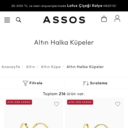
Lotus Çiçeği Kolye
Su Yolu Bileklik
20.000 TL ve üzeri alışverişlerinizde
30.000 TL ve üzeri alışverişlerinizde
HEDİYE!
HEDİYE!
Altın Halka Küpeler
Anasayfa
Altın
Altın Küpe
Altın Halka Küpeler
Fitrele
Sıralama
Toplam
216
ürün var.
AYNI GÜN KARGO
AYNI GÜN KARGO