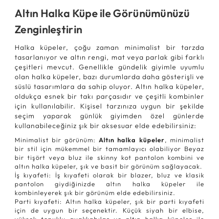
Altın Halka Küpe ile Görünümünüzü
Zenginleştirin
Halka küpeler, çoğu zaman minimalist bir tarzda
tasarlanıyor ve altın rengi, mat veya parlak gibi farklı
çeşitleri mevcut. Genellikle gündelik giyimle uyumlu
olan halka küpeler, bazı durumlarda daha gösterişli ve
süslü tasarımlara da sahip oluyor. Altın halka küpeler,
oldukça esnek bir takı parçasıdır ve çeşitli kombinler
için kullanılabilir. Kişisel tarzınıza uygun bir şekilde
seçim yaparak günlük giyimden özel günlerde
kullanabileceğiniz şık bir aksesuar elde edebilirsiniz:
Minimalist bir görünüm:
Altın halka küpeler
, minimalist
bir stil için mükemmel bir tamamlayıcı olabiliyor Beyaz
bir tişört veya bluz ile skinny kot pantolon kombini ve
altın halka küpeler, şık ve basit bir görünüm sağlayacak.
İş kıyafeti: İş kıyafeti olarak bir blazer, bluz ve klasik
pantolon giydiğinizde altın halka küpeler ile
kombinleyerek şık bir görünüm elde edebilirsiniz.
Parti kıyafeti: Altın halka küpeler, şık bir parti kıyafeti
için de uygun bir seçenektir. Küçük siyah bir elbise,