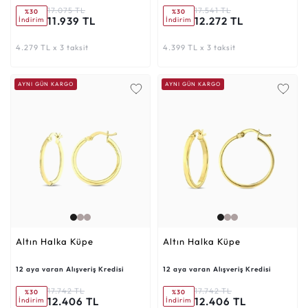
17.075 TL
17.541 TL
%30
%30
11.939 TL
12.272 TL
İndirim
İndirim
4.279 TL x 3 taksit
4.399 TL x 3 taksit
AYNI GÜN KARGO
AYNI GÜN KARGO
Altın Halka Küpe
Altın Halka Küpe
12 aya varan Alışveriş Kredisi
12 aya varan Alışveriş Kredisi
17.742 TL
17.742 TL
%30
%30
12.406 TL
12.406 TL
İndirim
İndirim