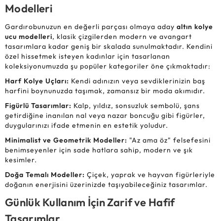
Modelleri
Gardırobunuzun en değerli parçası olmaya aday
altın kolye
ucu modelleri
, klasik çizgilerden modern ve avangart
tasarımlara kadar geniş bir skalada sunulmaktadır. Kendini
özel hissetmek isteyen kadınlar için tasarlanan
koleksiyonumuzda şu popüler kategoriler öne çıkmaktadır:
Harf Kolye Uçları:
Kendi adınızın veya sevdiklerinizin baş
harfini boynunuzda taşımak, zamansız bir moda akımıdır.
Figürlü Tasarımlar:
Kalp, yıldız, sonsuzluk sembolü, şans
getirdiğine inanılan nal veya nazar boncuğu gibi figürler,
duygularınızı ifade etmenin en estetik yoludur.
Minimalist ve Geometrik Modeller:
"Az ama öz" felsefesini
benimseyenler için sade hatlara sahip, modern ve şık
kesimler.
Doğa Temalı Modeller:
Çiçek, yaprak ve hayvan figürleriyle
doğanın enerjisini üzerinizde taşıyabileceğiniz tasarımlar.
Günlük Kullanım İçin Zarif ve Hafif
Tasarımlar