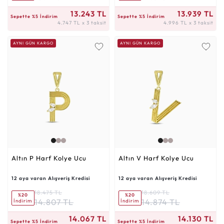
4.747 TL x 3 taksit
4.996 TL x 3 taksit
13.243 TL
13.939 TL
Sepette %5 İndirim
Sepette %5 İndirim
4.747 TL x 3 taksit
4.996 TL x 3 taksit
AYNI GÜN KARGO
AYNI GÜN KARGO
Altın P Harf Kolye Ucu
Altın V Harf Kolye Ucu
12 aya varan Alışveriş Kredisi
12 aya varan Alışveriş Kredisi
18.475 TL
18.609 TL
%20
%20
14.807 TL
14.874 TL
İndirim
İndirim
5.042 TL x 3 taksit
5.065 TL x 3 taksit
14.067 TL
14.130 TL
Sepette %5 İndirim
Sepette %5 İndirim