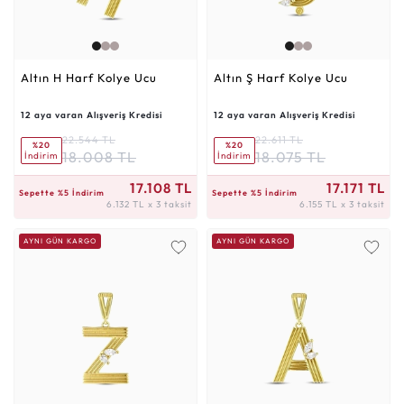
Altın H Harf Kolye Ucu
Altın Ş Harf Kolye Ucu
12 aya varan Alışveriş Kredisi
12 aya varan Alışveriş Kredisi
22.544 TL
22.611 TL
%20
%20
18.008 TL
18.075 TL
İndirim
İndirim
6.132 TL x 3 taksit
6.155 TL x 3 taksit
17.108 TL
17.171 TL
Sepette %5 İndirim
Sepette %5 İndirim
6.132 TL x 3 taksit
6.155 TL x 3 taksit
AYNI GÜN KARGO
AYNI GÜN KARGO