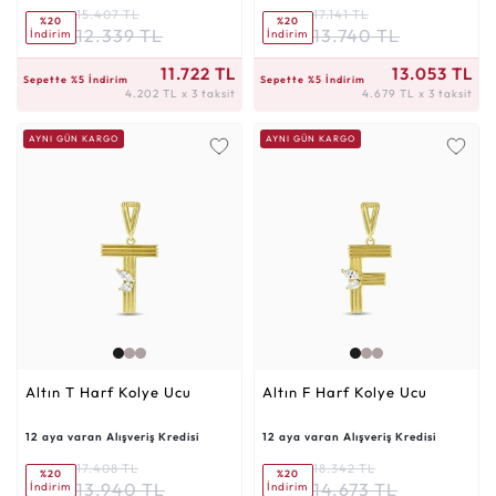
15.407 TL
17.141 TL
%20
%20
12.339 TL
13.740 TL
İndirim
İndirim
4.202 TL x 3 taksit
4.679 TL x 3 taksit
11.722 TL
13.053 TL
Sepette %5 İndirim
Sepette %5 İndirim
4.202 TL x 3 taksit
4.679 TL x 3 taksit
AYNI GÜN KARGO
AYNI GÜN KARGO
Altın T Harf Kolye Ucu
Altın F Harf Kolye Ucu
12 aya varan Alışveriş Kredisi
12 aya varan Alışveriş Kredisi
17.408 TL
18.342 TL
%20
%20
13.940 TL
14.673 TL
İndirim
İndirim