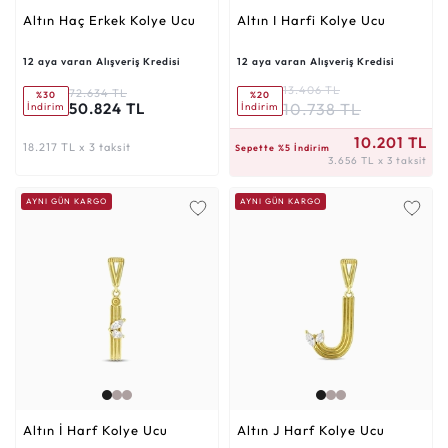
Altın Haç Erkek Kolye Ucu
Altın I Harfi Kolye Ucu
12 aya varan Alışveriş Kredisi
12 aya varan Alışveriş Kredisi
13.406 TL
72.634 TL
%30
%20
10.738 TL
50.824 TL
İndirim
İndirim
3.656 TL x 3 taksit
10.201 TL
18.217 TL x 3 taksit
Sepette %5 İndirim
3.656 TL x 3 taksit
AYNI GÜN KARGO
AYNI GÜN KARGO
Altın İ Harf Kolye Ucu
Altın J Harf Kolye Ucu