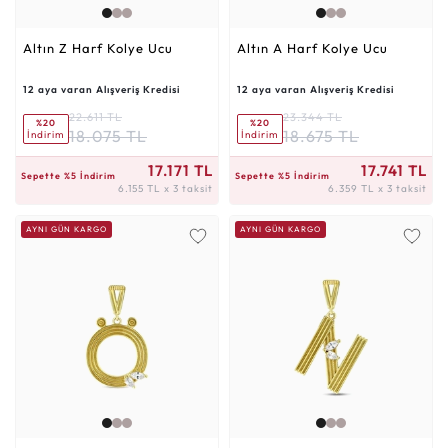
Altın Z Harf Kolye Ucu
Altın A Harf Kolye Ucu
12 aya varan Alışveriş Kredisi
12 aya varan Alışveriş Kredisi
22.611 TL
23.344 TL
%20
%20
18.075 TL
18.675 TL
İndirim
İndirim
6.155 TL x 3 taksit
6.359 TL x 3 taksit
17.171 TL
17.741 TL
Sepette %5 İndirim
Sepette %5 İndirim
6.155 TL x 3 taksit
6.359 TL x 3 taksit
AYNI GÜN KARGO
AYNI GÜN KARGO