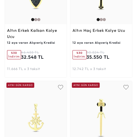
Altın Erkek Kalkan Kolye
Altın Haç Erkek Kolye Ucu
Ucu
12 aya varan Alışveriş Kredisi
12 aya varan Alışveriş Kredisi
46.488 TL
50.824 TL
%30
%30
32.548 TL
35.550 TL
İndirim
İndirim
11.666 TL x 3 taksit
12.742 TL x 3 taksit
AYNI GÜN KARGO
AYNI GÜN KARGO