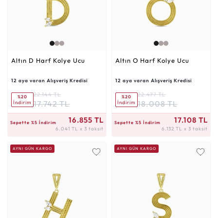
Altın D Harf Kolye Ucu
Altın O Harf Kolye Ucu
12 aya varan Alışveriş Kredisi
12 aya varan Alışveriş Kredisi
22.144 TL
22.477 TL
%20
%20
17.742 TL
18.008 TL
İndirim
İndirim
6.041 TL x 3 taksit
6.132 TL x 3 taksit
16.855 TL
17.108 TL
Sepette %5 İndirim
Sepette %5 İndirim
6.041 TL x 3 taksit
6.132 TL x 3 taksit
AYNI GÜN KARGO
AYNI GÜN KARGO