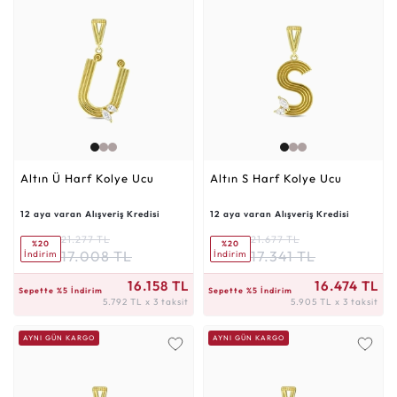
Altın Ü Harf Kolye Ucu
Altın S Harf Kolye Ucu
12 aya varan Alışveriş Kredisi
12 aya varan Alışveriş Kredisi
21.277 TL
21.677 TL
%20
%20
17.008 TL
17.341 TL
İndirim
İndirim
5.792 TL x 3 taksit
5.905 TL x 3 taksit
16.158 TL
16.474 TL
Sepette %5 İndirim
Sepette %5 İndirim
5.792 TL x 3 taksit
5.905 TL x 3 taksit
AYNI GÜN KARGO
AYNI GÜN KARGO