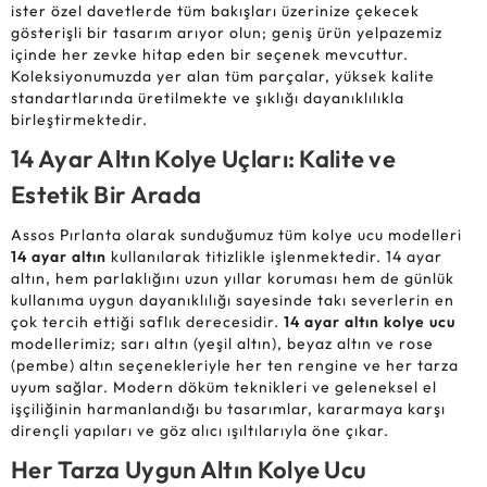
ister özel davetlerde tüm bakışları üzerinize çekecek
gösterişli bir tasarım arıyor olun; geniş ürün yelpazemiz
içinde her zevke hitap eden bir seçenek mevcuttur.
Koleksiyonumuzda yer alan tüm parçalar, yüksek kalite
standartlarında üretilmekte ve şıklığı dayanıklılıkla
birleştirmektedir.
14 Ayar Altın Kolye Uçları: Kalite ve
Estetik Bir Arada
Assos Pırlanta olarak sunduğumuz tüm kolye ucu modelleri
14 ayar altın
kullanılarak titizlikle işlenmektedir. 14 ayar
altın, hem parlaklığını uzun yıllar koruması hem de günlük
kullanıma uygun dayanıklılığı sayesinde takı severlerin en
çok tercih ettiği saflık derecesidir.
14 ayar altın kolye ucu
modellerimiz; sarı altın (yeşil altın), beyaz altın ve rose
(pembe) altın seçenekleriyle her ten rengine ve her tarza
uyum sağlar. Modern döküm teknikleri ve geleneksel el
işçiliğinin harmanlandığı bu tasarımlar, kararmaya karşı
dirençli yapıları ve göz alıcı ışıltılarıyla öne çıkar.
Her Tarza Uygun Altın Kolye Ucu