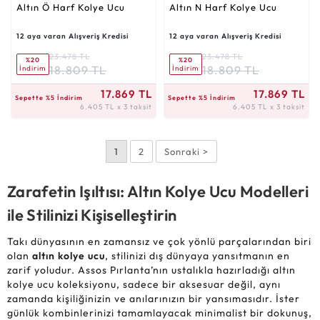
Altın Ö Harf Kolye Ucu
Altın N Harf Kolye Ucu
12 aya varan Alışveriş Kredisi
12 aya varan Alışveriş Kredisi
23.478 TL
23.478 TL
%20
%20
18.809 TL
18.809 TL
İndirim
İndirim
6.405 TL x 3 taksit
6.405 TL x 3 taksit
17.869 TL
17.869 TL
Sepette %5 İndirim
Sepette %5 İndirim
6.405 TL x 3 taksit
6.405 TL x 3 taksit
1
2
Sonraki >
Zarafetin Işıltısı: Altın Kolye Ucu Modelleri
ile Stilinizi Kişiselleştirin
Takı dünyasının en zamansız ve çok yönlü parçalarından biri
olan
altın kolye ucu
, stilinizi dış dünyaya yansıtmanın en
zarif yoludur. Assos Pırlanta’nın ustalıkla hazırladığı altın
kolye ucu koleksiyonu, sadece bir aksesuar değil, aynı
zamanda kişiliğinizin ve anılarınızın bir yansımasıdır. İster
günlük kombinlerinizi tamamlayacak minimalist bir dokunuş,