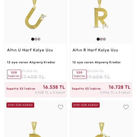
Altın U Harf Kolye Ucu
Altın R Harf Kolye Ucu
12 aya varan Alışveriş Kredisi
12 aya varan Alışveriş Kredisi
21.743 TL
22.010 TL
%20
%20
17.408 TL
17.608 TL
İndirim
İndirim
5.928 TL x 3 taksit
5.996 TL x 3 taksit
16.538 TL
16.728 TL
Sepette %5 İndirim
Sepette %5 İndirim
5.928 TL x 3 taksit
5.996 TL x 3 taksit
AYNI GÜN KARGO
AYNI GÜN KARGO