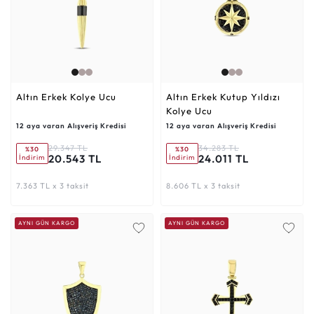
Altın Erkek Kolye Ucu
Altın Erkek Kutup Yıldızı
Kolye Ucu
12 aya varan Alışveriş Kredisi
12 aya varan Alışveriş Kredisi
29.347 TL
34.283 TL
%30
%30
20.543 TL
24.011 TL
İndirim
İndirim
7.363 TL x 3 taksit
8.606 TL x 3 taksit
AYNI GÜN KARGO
AYNI GÜN KARGO