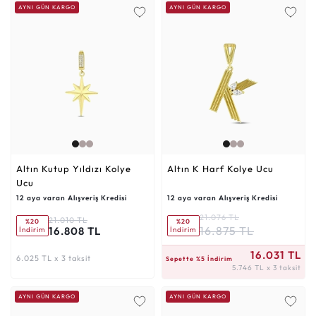
AYNI GÜN KARGO
AYNI GÜN KARGO
Altın Kutup Yıldızı Kolye
Altın K Harf Kolye Ucu
Ucu
12 aya varan Alışveriş Kredisi
12 aya varan Alışveriş Kredisi
21.076 TL
21.010 TL
%20
%20
16.875 TL
16.808 TL
İndirim
İndirim
5.746 TL x 3 taksit
16.031 TL
6.025 TL x 3 taksit
Sepette %5 İndirim
5.746 TL x 3 taksit
AYNI GÜN KARGO
AYNI GÜN KARGO