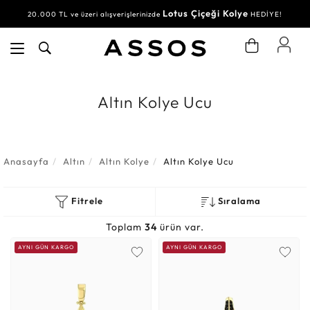
Lotus Çiçeği Kolye
Su Yolu Bileklik
20.000 TL ve üzeri alışverişlerinizde
30.000 TL ve üzeri alışverişlerinizde
HEDİYE!
HEDİYE!
Altın Kolye Ucu
Anasayfa
Altın
Altın Kolye
Altın Kolye Ucu
Fitrele
Sıralama
Toplam
34
ürün var.
AYNI GÜN KARGO
AYNI GÜN KARGO