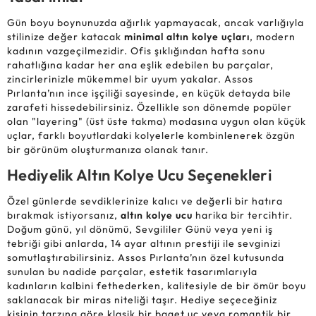
Gün boyu boynunuzda ağırlık yapmayacak, ancak varlığıyla
stilinize değer katacak
minimal altın kolye uçları
, modern
kadının vazgeçilmezidir. Ofis şıklığından hafta sonu
rahatlığına kadar her ana eşlik edebilen bu parçalar,
zincirlerinizle mükemmel bir uyum yakalar. Assos
Pırlanta’nın ince işçiliği sayesinde, en küçük detayda bile
zarafeti hissedebilirsiniz. Özellikle son dönemde popüler
olan "layering" (üst üste takma) modasına uygun olan küçük
uçlar, farklı boyutlardaki kolyelerle kombinlenerek özgün
bir görünüm oluşturmanıza olanak tanır.
Hediyelik Altın Kolye Ucu Seçenekleri
Özel günlerde sevdiklerinize kalıcı ve değerli bir hatıra
bırakmak istiyorsanız,
altın kolye ucu
harika bir tercihtir.
Doğum günü, yıl dönümü, Sevgililer Günü veya yeni iş
tebriği gibi anlarda, 14 ayar altının prestiji ile sevginizi
somutlaştırabilirsiniz. Assos Pırlanta’nın özel kutusunda
sunulan bu nadide parçalar, estetik tasarımlarıyla
kadınların kalbini fethederken, kalitesiyle de bir ömür boyu
saklanacak bir miras niteliği taşır. Hediye seçeceğiniz
kişinin tarzına göre klasik bir baget uç veya romantik bir