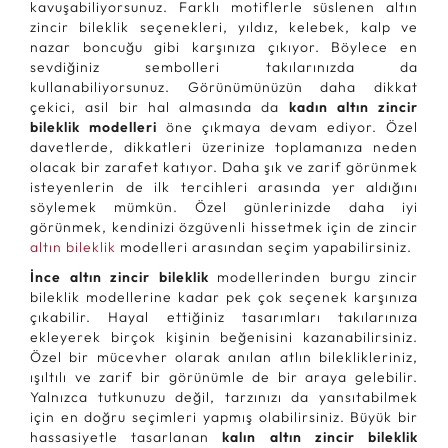
kavuşabiliyorsunuz. Farklı motiflerle süslenen altın
zincir bileklik seçenekleri, yıldız, kelebek, kalp ve
nazar boncuğu gibi karşınıza çıkıyor. Böylece en
sevdiğiniz sembolleri takılarınızda da
kullanabiliyorsunuz. Görünümünüzün daha dikkat
çekici, asil bir hal almasında da
kadın
altın zincir
bileklik modelleri
öne çıkmaya devam ediyor. Özel
davetlerde, dikkatleri üzerinize toplamanıza neden
olacak bir zarafet katıyor. Daha şık ve zarif görünmek
isteyenlerin de ilk tercihleri arasında yer aldığını
söylemek mümkün. Özel günlerinizde daha iyi
görünmek, kendinizi özgüvenli hissetmek için de zincir
altın bileklik
modelleri arasından seçim yapabilirsiniz.
İnce altın zincir bileklik
modellerinden burgu zincir
bileklik modellerine kadar pek çok seçenek karşınıza
çıkabilir. Hayal ettiğiniz tasarımları takılarınıza
ekleyerek birçok kişinin beğenisini kazanabilirsiniz.
Özel bir mücevher olarak anılan atlın bileklikleriniz,
ışıltılı ve zarif bir görünümle de bir araya gelebilir.
Yalnızca tutkunuzu değil, tarzınızı da yansıtabilmek
için en doğru seçimleri yapmış olabilirsiniz. Büyük bir
hassasiyetle tasarlanan
kalın altın zincir bileklik