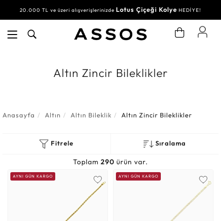
Lotus Çiçeği Kolye
Su Yolu Bileklik
20.000 TL ve üzeri alışverişlerinizde
30.000 TL ve üzeri alışverişlerinizde
HEDİYE!
HEDİYE!
Altın Zincir Bileklikler
Anasayfa
Altın
Altın Bileklik
Altın Zincir Bileklikler
Fitrele
Sıralama
Toplam
290
ürün var.
AYNI GÜN KARGO
AYNI GÜN KARGO