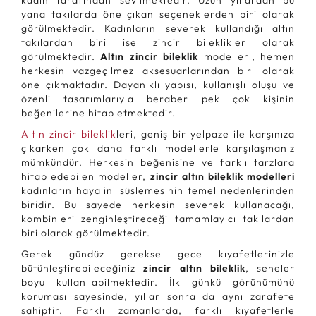
kadın tarafından sevilmektedir. Uzun yıllardan bu
yana takılarda öne çıkan seçeneklerden biri olarak
görülmektedir. Kadınların severek kullandığı altın
takılardan biri ise zincir bileklikler olarak
görülmektedir.
Altın zincir bileklik
modelleri, hemen
herkesin vazgeçilmez aksesuarlarından biri olarak
öne çıkmaktadır. Dayanıklı yapısı, kullanışlı oluşu ve
özenli tasarımlarıyla beraber pek çok kişinin
beğenilerine hitap etmektedir.
Altın zincir bileklik
leri, geniş bir yelpaze ile karşınıza
çıkarken çok daha farklı modellerle karşılaşmanız
mümkündür. Herkesin beğenisine ve farklı tarzlara
hitap edebilen modeller,
zincir altın bileklik modelleri
kadınların hayalini süslemesinin temel nedenlerinden
biridir. Bu sayede herkesin severek kullanacağı,
kombinleri zenginleştireceği tamamlayıcı takılardan
biri olarak görülmektedir.
Gerek gündüz gerekse gece kıyafetlerinizle
bütünleştirebileceğiniz
zincir altın bileklik
, seneler
boyu kullanılabilmektedir. İlk günkü görünümünü
koruması sayesinde, yıllar sonra da aynı zarafete
sahiptir. Farklı zamanlarda, farklı kıyafetlerle