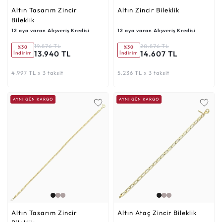
Altın Tasarım Zincir
Altın Zincir Bileklik
Bileklik
12 aya varan Alışveriş Kredisi
12 aya varan Alışveriş Kredisi
19.876 TL
20.876 TL
%30
%30
13.940 TL
14.607 TL
İndirim
İndirim
4.997 TL x 3 taksit
5.236 TL x 3 taksit
AYNI GÜN KARGO
AYNI GÜN KARGO
Altın Tasarım Zincir
Altın Ataç Zincir Bileklik