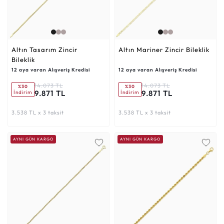
Altın Tasarım Zincir
Altın Mariner Zincir Bileklik
Bileklik
12 aya varan Alışveriş Kredisi
12 aya varan Alışveriş Kredisi
14.073 TL
14.073 TL
%30
%30
9.871 TL
9.871 TL
İndirim
İndirim
3.538 TL x 3 taksit
3.538 TL x 3 taksit
AYNI GÜN KARGO
AYNI GÜN KARGO