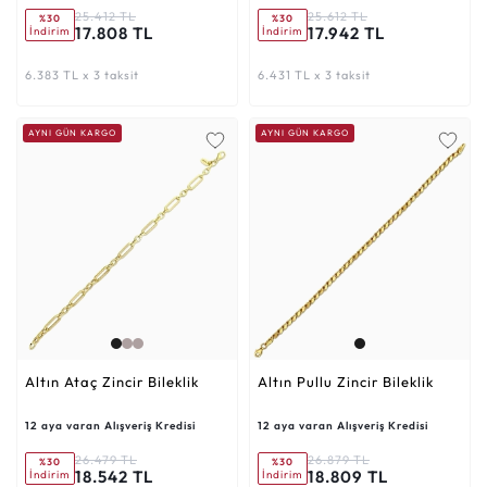
25.412 TL
25.612 TL
%30
%30
17.808 TL
17.942 TL
İndirim
İndirim
6.383 TL x 3 taksit
6.431 TL x 3 taksit
AYNI GÜN KARGO
AYNI GÜN KARGO
Altın Ataç Zincir Bileklik
Altın Pullu Zincir Bileklik
12 aya varan Alışveriş Kredisi
12 aya varan Alışveriş Kredisi
26.479 TL
26.879 TL
%30
%30
18.542 TL
18.809 TL
İndirim
İndirim