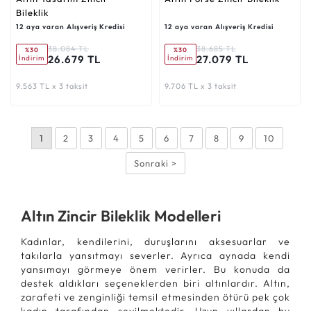
Bileklik
12 aya varan Alışveriş Kredisi
12 aya varan Alışveriş Kredisi
38.084 TL
38.685 TL
%30
%30
26.679 TL
27.079 TL
İndirim
İndirim
9.563 TL x 3 taksit
9.706 TL x 3 taksit
1
2
3
4
5
6
7
8
9
10
Sonraki >
Altın Zincir Bileklik Modelleri
Kadınlar, kendilerini, duruşlarını aksesuarlar ve
takılarla yansıtmayı severler. Ayrıca aynada kendi
yansımayı görmeye önem verirler. Bu konuda da
destek aldıkları seçeneklerden biri altınlardır. Altın,
zarafeti ve zenginliği temsil etmesinden ötürü pek çok