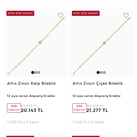
AYNI GÜN KARGO
AYNI GÜN KARGO
Altın Zincir Kalp Bileklik
Altın Zincir Çiçek Bileklik
12 aya varan Alışveriş Kredisi
12 aya varan Alışveriş Kredisi
28.813 TL
30.414 TL
%30
%30
20.143 TL
21.277 TL
İndirim
İndirim
7.220 TL x 3 taksit
7.626 TL x 3 taksit