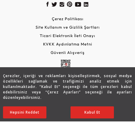
Çerez Politikası
Site Kullanım ve Gizlilik Şartları
Ticari Elektronik İleti Onayı
KVKK Aydınlatma Metni
Güvenli Alışveriş
Çerezler, içeriği ve reklamları kişiselleştirmek, sosyal medya
özellikleri sağlamak ve trafiğimizi analiz etmek için
kullanılmaktadır. “Kabul Et” seçeneği ile tüm çerezleri kabul
edebilirsiniz veya “Çerez Ayarları” seçeneği ile ayarları
düzenleyebilirsiniz.
© 2026 Assos Diamond
Hepsini Reddet
Ayarları Düzenle
Kabul Et
Copyright © 2026 Assos Pırlanta - Bu sitenin tüm hakları
saklıdır.