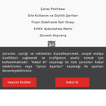
Çerez Politikası
Site Kullanım ve Gizlilik Şartları
Ticari Elektronik İleti Onayı
KVKK Aydınlatma Metni
Güvenli Alışveriş
Çerezler, içeriği ve reklamları kişiselleştirmek, sosyal medya
özellikleri sağlamak ve trafiğimizi analiz etmek için
kullanılmaktadır. “Kabul Et” seçeneği ile tüm çerezleri kabul
edebilirsiniz veya “Çerez Ayarları” seçeneği ile ayarları
düzenleyebilirsiniz.
© 2026 Assos Diamond
Hepsini Reddet
Ayarları Düzenle
Kabul Et
Copyright © 2026 Assos Pırlanta - Bu sitenin tüm hakları
saklıdır.