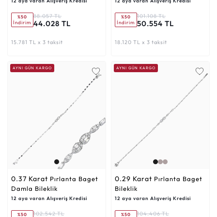
12 aya varan Alışveriş Kredisi
12 aya varan Alışveriş Kredisi
88.057 TL
101.108 TL
%50
%50
44.028 TL
50.554 TL
İndirim
İndirim
15.781 TL x 3 taksit
18.120 TL x 3 taksit
AYNI GÜN KARGO
AYNI GÜN KARGO
0.37 Karat
0.29 Karat
Pırlanta Baget
Pırlanta Baget
Damla Bileklik
Bileklik
12 aya varan Alışveriş Kredisi
12 aya varan Alışveriş Kredisi
102.542 TL
104.406 TL
%50
%50