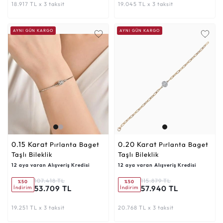
18.917 TL x 3 taksit
19.045 TL x 3 taksit
AYNI GÜN KARGO
AYNI GÜN KARGO
0.15 Karat
0.20 Karat
Pırlanta Baget
Pırlanta Baget
Taşlı Bileklik
Taşlı Bileklik
12 aya varan Alışveriş Kredisi
12 aya varan Alışveriş Kredisi
107.418 TL
115.879 TL
%50
%50
53.709 TL
57.940 TL
İndirim
İndirim
19.251 TL x 3 taksit
20.768 TL x 3 taksit