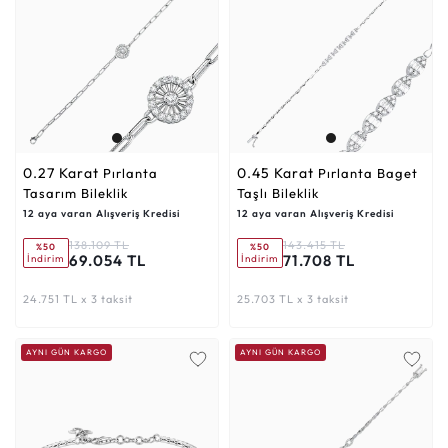
0.27 Karat
0.45 Karat
Pırlanta
Pırlanta Baget
Tasarım Bileklik
Taşlı Bileklik
12 aya varan Alışveriş Kredisi
12 aya varan Alışveriş Kredisi
138.109 TL
143.415 TL
%50
%50
69.054 TL
71.708 TL
İndirim
İndirim
24.751 TL x 3 taksit
25.703 TL x 3 taksit
AYNI GÜN KARGO
AYNI GÜN KARGO