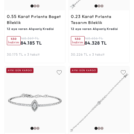
0.55 Karat
0.23 Karat
Pırlanta Baget
Pırlanta
Bİleklik
Tasarım Bileklik
12 aya varan Alışveriş Kredisi
12 aya varan Alışveriş Kredisi
168.369 TL
168.656 TL
%50
%50
84.185 TL
84.328 TL
İndirim
İndirim
30.175 TL x 3 taksit
30.226 TL x 3 taksit
AYNI GÜN KARGO
AYNI GÜN KARGO