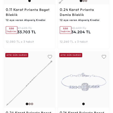
0.11 Karat
0.24 Karat
Pırlanta Baget
Pırlanta
Bileklik
Damla Bileklik
12 aya varan Alışveriş Kredisi
12 aya varan Alışveriş Kredisi
67.405 TL
68.409 TL
%50
%50
33.703 TL
34.204 TL
İndirim
İndirim
12.080 TL x 3 taksit
12.260 TL x 3 taksit
AYNI GÜN KARGO
AYNI GÜN KARGO
0.24 Karat
0.16 Karat
Pırlanta Baget
Pırlanta Baget