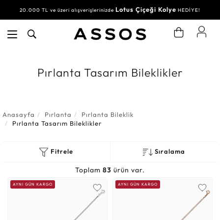
Lotus Çiçeği Kolye
20.000 TL ve üzeri alışverişlerinizde
HEDİYE!
Pırlanta Tasarım Bileklikler
Anasayfa
Pırlanta
Pırlanta Bileklik
Pırlanta Tasarım Bileklikler
Fitrele
Sıralama
Toplam
83
ürün var.
AYNI GÜN KARGO
AYNI GÜN KARGO