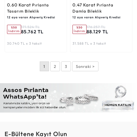
0.60 Karat
0.47 Karat
Pırlanta
Pırlanta
Tasarım Bileklik
Damla Bileklik
12 aya varan Alışveriş Kredisi
12 aya varan Alışveriş Kredisi
171.524 TL
176.257 TL
%50
%50
85.762 TL
88.129 TL
İndirim
İndirim
30.740 TL x 3 taksit
31.588 TL x 3 taksit
1
2
3
Sonraki >
E-Bültene Kayıt Olun