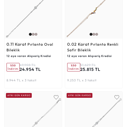
0.11 Karat
0.02 Karat
Pırlanta Oval
Pırlanta Renkli
Bileklik
Safir Bileklik
12 aya varan Alışveriş Kredisi
12 aya varan Alışveriş Kredisi
49.908 TL
51.629 TL
%50
%50
24.954 TL
25.815 TL
İndirim
İndirim
8.944 TL x 3 taksit
9.253 TL x 3 taksit
AYNI GÜN KARGO
AYNI GÜN KARGO