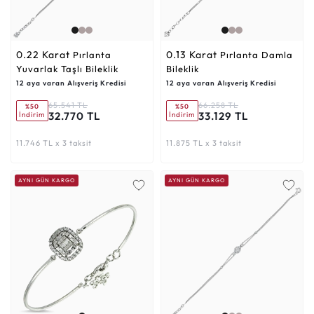
0.22 Karat
0.13 Karat
Pırlanta
Pırlanta Damla
Yuvarlak Taşlı Bileklik
Bileklik
12 aya varan Alışveriş Kredisi
12 aya varan Alışveriş Kredisi
65.541 TL
66.258 TL
%50
%50
32.770 TL
33.129 TL
İndirim
İndirim
11.746 TL x 3 taksit
11.875 TL x 3 taksit
AYNI GÜN KARGO
AYNI GÜN KARGO