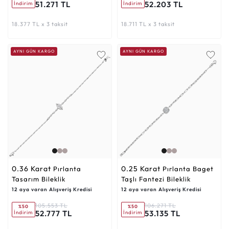
51.271 TL
52.203 TL
İndirim
İndirim
18.377 TL x 3 taksit
18.711 TL x 3 taksit
AYNI GÜN KARGO
AYNI GÜN KARGO
0.36 Karat
0.25 Karat
Pırlanta
Pırlanta Baget
Tasarım Bileklik
Taşlı Fantezi Bileklik
12 aya varan Alışveriş Kredisi
12 aya varan Alışveriş Kredisi
105.553 TL
106.271 TL
%50
%50
52.777 TL
53.135 TL
İndirim
İndirim