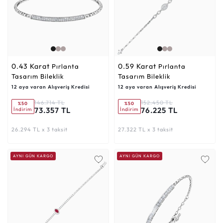
0.43 Karat
0.59 Karat
Pırlanta
Pırlanta
Tasarım Bileklik
Tasarım Bileklik
12 aya varan Alışveriş Kredisi
12 aya varan Alışveriş Kredisi
146.714 TL
152.450 TL
%50
%50
73.357 TL
76.225 TL
İndirim
İndirim
26.294 TL x 3 taksit
27.322 TL x 3 taksit
AYNI GÜN KARGO
AYNI GÜN KARGO