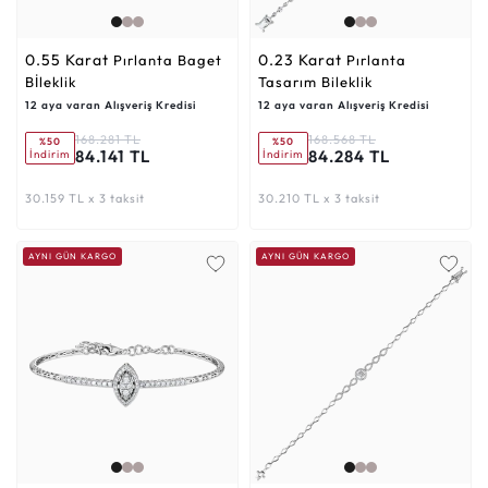
0.55 Karat
0.23 Karat
Pırlanta Baget
Pırlanta
Bİleklik
Tasarım Bileklik
12 aya varan Alışveriş Kredisi
12 aya varan Alışveriş Kredisi
168.281 TL
168.568 TL
%50
%50
84.141 TL
84.284 TL
İndirim
İndirim
30.159 TL x 3 taksit
30.210 TL x 3 taksit
AYNI GÜN KARGO
AYNI GÜN KARGO