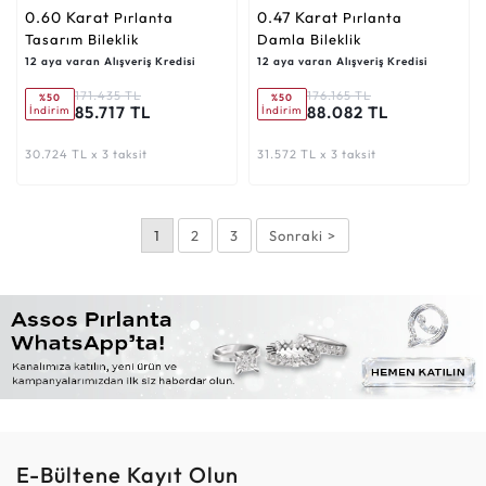
0.60 Karat
0.47 Karat
Pırlanta
Pırlanta
Tasarım Bileklik
Damla Bileklik
12 aya varan Alışveriş Kredisi
12 aya varan Alışveriş Kredisi
171.435 TL
176.165 TL
%50
%50
85.717 TL
88.082 TL
İndirim
İndirim
30.724 TL x 3 taksit
31.572 TL x 3 taksit
1
2
3
Sonraki >
E-Bültene Kayıt Olun