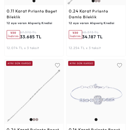
0.11 Karat
0.24 Karat
Pırlanta Baget
Pırlanta
Bileklik
Damla Bileklik
12 aya varan Alışveriş Kredisi
12 aya varan Alışveriş Kredisi
67.370 TL
68.373 TL
%50
%50
33.685 TL
34.187 TL
İndirim
İndirim
12.074 TL x 3 taksit
12.254 TL x 3 taksit
AYNI GÜN KARGO
AYNI GÜN KARGO
0.24 Karat
0.16 Karat
Pırlanta Baget
Pırlanta Baget