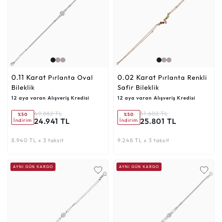
0.11 Karat
0.02 Karat
Pırlanta Oval
Pırlanta Renkli
Bileklik
Safir Bileklik
12 aya varan Alışveriş Kredisi
12 aya varan Alışveriş Kredisi
49.882 TL
51.602 TL
%50
%50
24.941 TL
25.801 TL
İndirim
İndirim
8.940 TL x 3 taksit
9.248 TL x 3 taksit
AYNI GÜN KARGO
AYNI GÜN KARGO