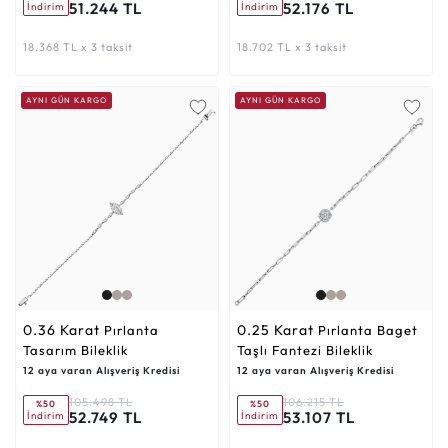
51.244 TL
52.176 TL
İndirim
İndirim
18.368 TL x 3 taksit
18.702 TL x 3 taksit
AYNI GÜN KARGO
AYNI GÜN KARGO
0.36 Karat
0.25 Karat
Pırlanta
Pırlanta Baget
Tasarım Bileklik
Taşlı Fantezi Bileklik
12 aya varan Alışveriş Kredisi
12 aya varan Alışveriş Kredisi
105.498 TL
106.215 TL
%50
%50
52.749 TL
53.107 TL
İndirim
İndirim