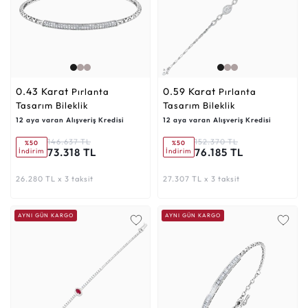
0.43 Karat
0.59 Karat
Pırlanta
Pırlanta
Tasarım Bileklik
Tasarım Bileklik
12 aya varan Alışveriş Kredisi
12 aya varan Alışveriş Kredisi
146.637 TL
152.370 TL
%50
%50
73.318 TL
76.185 TL
İndirim
İndirim
26.280 TL x 3 taksit
27.307 TL x 3 taksit
AYNI GÜN KARGO
AYNI GÜN KARGO