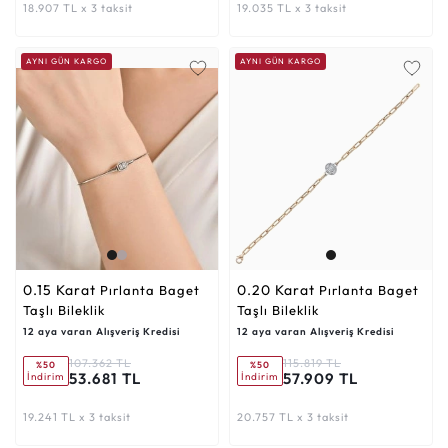
18.907 TL x 3 taksit
19.035 TL x 3 taksit
AYNI GÜN KARGO
AYNI GÜN KARGO
0.15 Karat
0.20 Karat
Pırlanta Baget
Pırlanta Baget
Taşlı Bileklik
Taşlı Bileklik
12 aya varan Alışveriş Kredisi
12 aya varan Alışveriş Kredisi
107.362 TL
115.819 TL
%50
%50
53.681 TL
57.909 TL
İndirim
İndirim
19.241 TL x 3 taksit
20.757 TL x 3 taksit