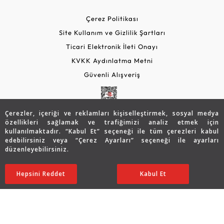
Çerez Politikası
Site Kullanım ve Gizlilik Şartları
Ticari Elektronik İleti Onayı
KVKK Aydınlatma Metni
Güvenli Alışveriş
Çerezler, içeriği ve reklamları kişiselleştirmek, sosyal medya
özellikleri sağlamak ve trafiğimizi analiz etmek için
kullanılmaktadır. “Kabul Et” seçeneği ile tüm çerezleri kabul
edebilirsiniz veya “Çerez Ayarları” seçeneği ile ayarları
düzenleyebilirsiniz.
© 2026 Assos Diamond
Hepsini Reddet
Ayarları Düzenle
Kabul Et
Copyright © 2026 Assos Pırlanta - Bu sitenin tüm hakları
saklıdır.