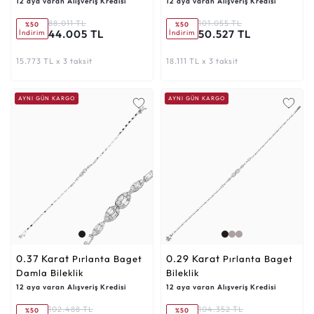
12 aya varan Alışveriş Kredisi
12 aya varan Alışveriş Kredisi
88.011 TL
101.055 TL
%50
%50
44.005 TL
50.527 TL
İndirim
İndirim
15.773 TL x 3 taksit
18.111 TL x 3 taksit
AYNI GÜN KARGO
AYNI GÜN KARGO
0.37 Karat
0.29 Karat
Pırlanta Baget
Pırlanta Baget
Damla Bileklik
Bileklik
12 aya varan Alışveriş Kredisi
12 aya varan Alışveriş Kredisi
102.488 TL
104.352 TL
%50
%50