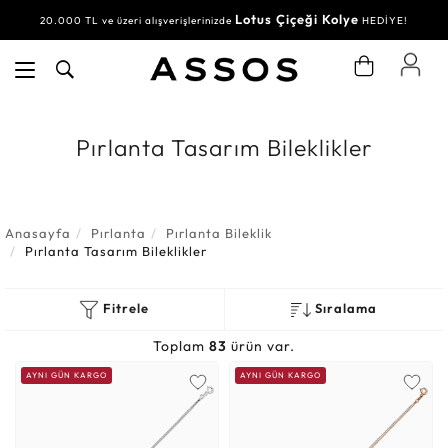
Lotus Çiçeği Kolye
20.000 TL ve üzeri alışverişlerinizde
HEDİYE!
Pırlanta Tasarım Bileklikler
Anasayfa
Pırlanta
Pırlanta Bileklik
Pırlanta Tasarım Bileklikler
Fitrele
Sıralama
Toplam
83
ürün var.
AYNI GÜN KARGO
AYNI GÜN KARGO