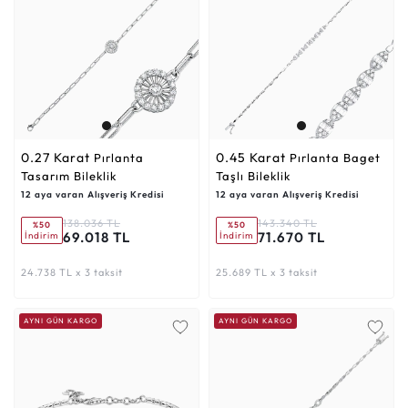
0.27 Karat
0.45 Karat
Pırlanta
Pırlanta Baget
Tasarım Bileklik
Taşlı Bileklik
12 aya varan Alışveriş Kredisi
12 aya varan Alışveriş Kredisi
138.036 TL
143.340 TL
%50
%50
69.018 TL
71.670 TL
İndirim
İndirim
24.738 TL x 3 taksit
25.689 TL x 3 taksit
AYNI GÜN KARGO
AYNI GÜN KARGO