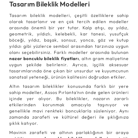
Tasarım Bileklik Modelleri
Tasarım bileklik modelleri, çeşitli özelliklere sahip
olarak tasarlanır ve en çok tercih edilen modeller
arasında önemli bir yer tutar. Kalp atışı, ay yıldız,
geometrik, yıldızlı, kelebekli, kar tanesi, yusufçuk
böceği, yıldız, başak, sonsuz, yonca, göz ve kutup
yıldızı gibi yüzlerce sembol arasından tarzınıza uygun
olanı seçebilirsiniz. Farklı modeller arasında bulunan
nazar boncuklu bileklik fiyatları
, altın gram maliyetine
uygun şekilde belirlenir. Ayrıca, işçilik aksesuar
tasarımlarında öne çıkan bir unsurdur ve kuyumcunun
sanatsal yeteneği, ürünün kalitesini doğrudan etkiler.
Altın tasarım bileklikler konusunda farklı bir yere
sahip modeller, Assos Pırlanta’nın önde gelen ürünleri
içinde yer alıyor. Bu bileklikler, nazarın zararlı
etkilerinden korunmak amacıyla taşınıyor ve
genellikle mavi renkteki boncuklarla süsleniyor. Aynı
zamanda zarafeti ve kültürel değeri ile şıklığınıza
şıklık katıyor.
Mavinin zarafeti ve altının parlaklığının bir araya