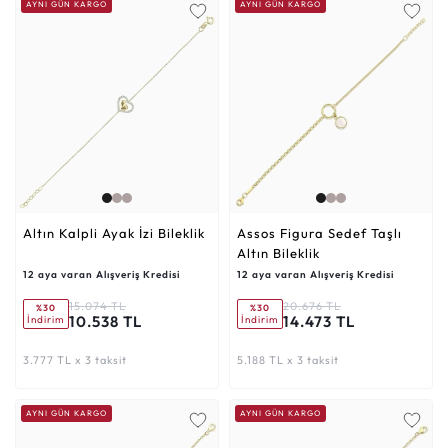
AYNI GÜN KARGO
AYNI GÜN KARGO
Altın Kalpli Ayak İzi Bileklik
Assos Figura Sedef Taşlı
Altın Bileklik
12 aya varan Alışveriş Kredisi
12 aya varan Alışveriş Kredisi
15.074 TL
20.676 TL
%30
%30
10.538 TL
14.473 TL
İndirim
İndirim
3.777 TL x 3 taksit
5.188 TL x 3 taksit
AYNI GÜN KARGO
AYNI GÜN KARGO