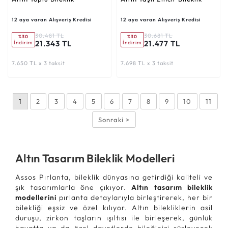
12 aya varan Alışveriş Kredisi
12 aya varan Alışveriş Kredisi
30.481 TL
30.681 TL
%30
%30
21.343 TL
21.477 TL
İndirim
İndirim
7.650 TL x 3 taksit
7.698 TL x 3 taksit
1
2
3
4
5
6
7
8
9
10
11
Sonraki >
Altın Tasarım Bileklik Modelleri
Assos Pırlanta, bileklik dünyasına getirdiği kaliteli ve
şık tasarımlarla öne çıkıyor.
Altın tasarım bileklik
modellerini
pırlanta detaylarıyla birleştirerek, her bir
bilekliği eşsiz ve özel kılıyor. Altın bilekliklerin asil
duruşu, zirkon taşların ışıltısı ile birleşerek, günlük