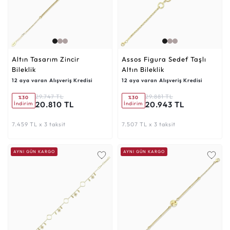
Altın Tasarım Zincir
Assos Figura Sedef Taşlı
Bileklik
Altın Bileklik
12 aya varan Alışveriş Kredisi
12 aya varan Alışveriş Kredisi
29.747 TL
29.881 TL
%30
%30
20.810 TL
20.943 TL
İndirim
İndirim
7.459 TL x 3 taksit
7.507 TL x 3 taksit
AYNI GÜN KARGO
AYNI GÜN KARGO