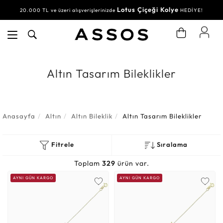
Lotus Çiçeği Kolye
Su Yolu Bileklik
20.000 TL ve üzeri alışverişlerinizde
30.000 TL ve üzeri alışverişlerinizde
HEDİYE!
HEDİYE!
Altın Tasarım Bileklikler
Anasayfa
Altın
Altın Bileklik
Altın Tasarım Bileklikler
Fitrele
Sıralama
Toplam
329
ürün var.
AYNI GÜN KARGO
AYNI GÜN KARGO