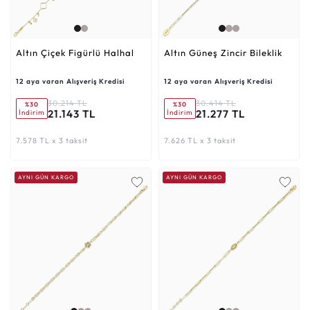
Altın Çiçek Figürlü Halhal
Altın Güneş Zincir Bileklik
12 aya varan Alışveriş Kredisi
12 aya varan Alışveriş Kredisi
30.214 TL
30.414 TL
%30
%30
21.143 TL
21.277 TL
İndirim
İndirim
7.578 TL x 3 taksit
7.626 TL x 3 taksit
AYNI GÜN KARGO
AYNI GÜN KARGO