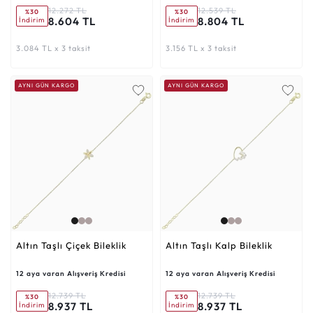
12.272 TL
12.539 TL
%30
%30
8.604 TL
8.804 TL
İndirim
İndirim
3.084 TL x 3 taksit
3.156 TL x 3 taksit
AYNI GÜN KARGO
AYNI GÜN KARGO
Altın Taşlı Çiçek Bileklik
Altın Taşlı Kalp Bileklik
12 aya varan Alışveriş Kredisi
12 aya varan Alışveriş Kredisi
12.739 TL
12.739 TL
%30
%30
8.937 TL
8.937 TL
İndirim
İndirim