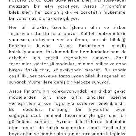
hayatta ya da özel davetlerde bileğinizi süsleyecek
muazzam bir etki yaratıyor. Assos Pırlanta'nın
bileklikleri, her zaman şıklık ve zarafetin mükemmel
bir yansıması olarak öne çıkıyor.
Her bir bileklik, özenle işlenen altın ve zirkon
taşlarıyla ustalıkla tasarlanıyor. Kaliteli malzemelerin
yanı sıra, detaylara verilen önem, her bir bilekliği
benzersiz kılıyor. Assos Pırlanta'nın bileklik
koleksiyonunda, farklı modeller hem kadınlar hem de
erkekler için çeşitli seçenekler sunuyor. Zarif
tasarımlar, gösterişli modeller, minimal stiller ve daha
birçok farklı tarz, koleksiyonda mevcut. Bu zengin
çeşitlilik, her zevke ve tarza uygun bileklik seçenekleri
sunarak müşterilere geniş bir yelpaze sunuyor.
Assos Pırlanta'nın koleksiyonundaki en dikkat çekici
modellerden biri, ince altın zincirler üzerine
yerleştirilen zirkon taşlarıyla süslenen bilekliklerdir.
Bu modeller, herhangi bir kıyafetle uyum
sağlayabilecek minimal tasarımlarıyla göz alıcı bir
görünüme sahiptir. Ayrıca, bilekliklerde kullanılan
altın tonları da farklı seçenekler sunar. Yeşil altın,
beyaz altın ve pembe altın tonları arasından isteğinize