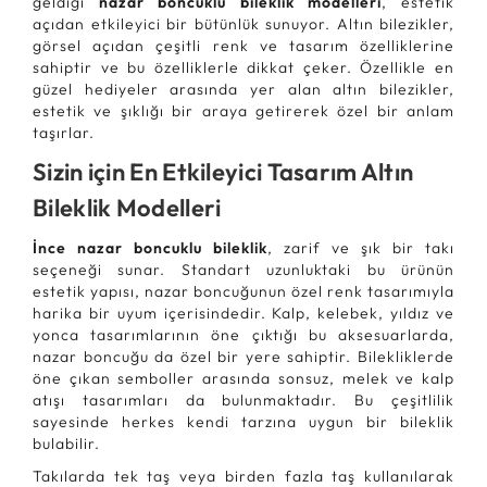
geldiği
nazar boncuklu bileklik modelleri
, estetik
açıdan etkileyici bir bütünlük sunuyor. Altın bilezikler,
görsel açıdan çeşitli renk ve tasarım özelliklerine
sahiptir ve bu özelliklerle dikkat çeker. Özellikle en
güzel hediyeler arasında yer alan altın bilezikler,
estetik ve şıklığı bir araya getirerek özel bir anlam
taşırlar.
Sizin için En Etkileyici Tasarım Altın
Bileklik Modelleri
İnce nazar boncuklu bileklik
, zarif ve şık bir takı
seçeneği sunar. Standart uzunluktaki bu ürünün
estetik yapısı, nazar boncuğunun özel renk tasarımıyla
harika bir uyum içerisindedir. Kalp, kelebek, yıldız ve
yonca tasarımlarının öne çıktığı bu aksesuarlarda,
nazar boncuğu da özel bir yere sahiptir. Bilekliklerde
öne çıkan semboller arasında sonsuz, melek ve kalp
atışı tasarımları da bulunmaktadır. Bu çeşitlilik
sayesinde herkes kendi tarzına uygun bir bileklik
bulabilir.
Takılarda tek taş veya birden fazla taş kullanılarak