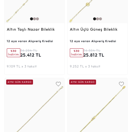
Altın Taşlı Nazar Bileklik
Altın Üçlü Güneş Bileklik
12 aya varan Alışveriş Kredisi
12 aya varan Alışveriş Kredisi
36.284 TL
36.884 TL
%30
%30
25.412 TL
25.812 TL
İndirim
İndirim
9.109 TL x 3 taksit
9.252 TL x 3 taksit
AYNI GÜN KARGO
AYNI GÜN KARGO