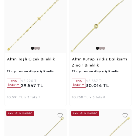
Altın Taşlı Çiçek Bileklik
Altın Kutup Yıldız Balıksırtı
Zincir Bileklik
12 aya varan Alışveriş Kredisi
12 aya varan Alışveriş Kredisi
42.220 TL
42.887 TL
%30
%30
29.547 TL
30.014 TL
İndirim
İndirim
10.591 TL x 3 taksit
10.758 TL x 3 taksit
AYNI GÜN KARGO
AYNI GÜN KARGO