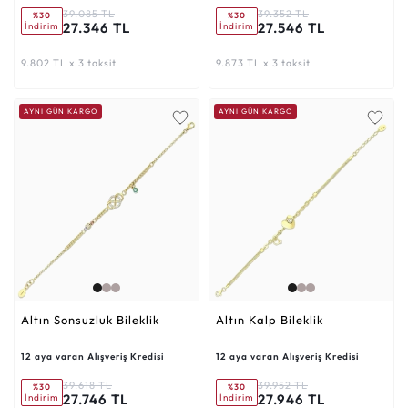
39.085 TL
39.352 TL
%30
%30
27.346 TL
27.546 TL
İndirim
İndirim
9.802 TL x 3 taksit
9.873 TL x 3 taksit
AYNI GÜN KARGO
AYNI GÜN KARGO
Altın Sonsuzluk Bileklik
Altın Kalp Bileklik
12 aya varan Alışveriş Kredisi
12 aya varan Alışveriş Kredisi
39.618 TL
39.952 TL
%30
%30
27.746 TL
27.946 TL
İndirim
İndirim