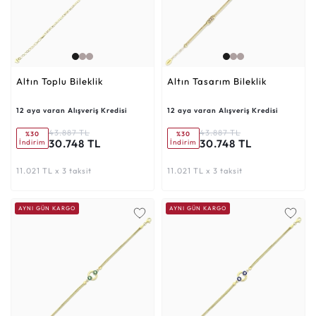
Altın Toplu Bileklik
Altın Tasarım Bileklik
12 aya varan Alışveriş Kredisi
12 aya varan Alışveriş Kredisi
43.887 TL
43.887 TL
%30
%30
30.748 TL
30.748 TL
İndirim
İndirim
11.021 TL x 3 taksit
11.021 TL x 3 taksit
AYNI GÜN KARGO
AYNI GÜN KARGO