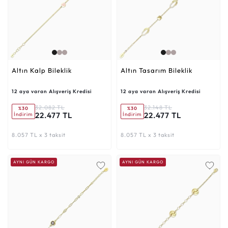
Altın Kalp Bileklik
Altın Tasarım Bileklik
12 aya varan Alışveriş Kredisi
12 aya varan Alışveriş Kredisi
32.082 TL
32.148 TL
%30
%30
22.477 TL
22.477 TL
İndirim
İndirim
8.057 TL x 3 taksit
8.057 TL x 3 taksit
AYNI GÜN KARGO
AYNI GÜN KARGO