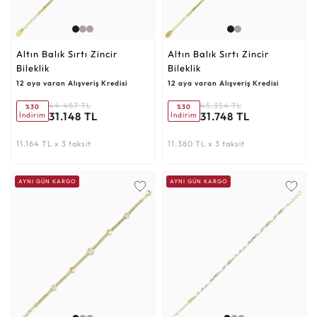
Altın Balık Sırtı Zincir
Altın Balık Sırtı Zincir
Bileklik
Bileklik
12 aya varan Alışveriş Kredisi
12 aya varan Alışveriş Kredisi
44.487 TL
45.354 TL
%30
%30
31.148 TL
31.748 TL
İndirim
İndirim
11.164 TL x 3 taksit
11.380 TL x 3 taksit
AYNI GÜN KARGO
AYNI GÜN KARGO