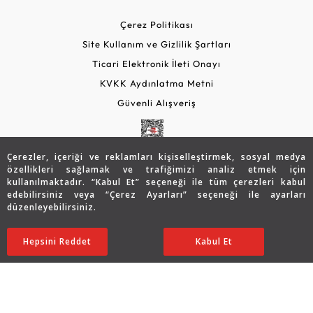
Çerez Politikası
Site Kullanım ve Gizlilik Şartları
Ticari Elektronik İleti Onayı
KVKK Aydınlatma Metni
Güvenli Alışveriş
Çerezler, içeriği ve reklamları kişiselleştirmek, sosyal medya
özellikleri sağlamak ve trafiğimizi analiz etmek için
kullanılmaktadır. “Kabul Et” seçeneği ile tüm çerezleri kabul
edebilirsiniz veya “Çerez Ayarları” seçeneği ile ayarları
düzenleyebilirsiniz.
© 2026 Assos Diamond
Hepsini Reddet
Ayarları Düzenle
Kabul Et
Copyright © 2026 Assos Pırlanta - Bu sitenin tüm hakları
saklıdır.