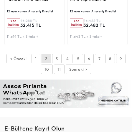
12 aya varan Alışveriş Kredisi
12 aya varan Alışveriş Kredisi
46.288 TL
46.422 TL
%30
%30
32.415 TL
32.482 TL
İndirim
İndirim
11.619 TL x 3 taksit
11.643 TL x 3 taksit
< Önceki
1
2
3
4
5
6
7
8
9
10
11
Sonraki >
E-Bültene Kayıt Olun