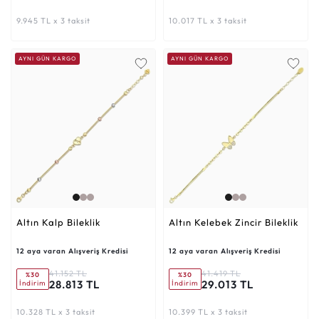
9.945 TL x 3 taksit
10.017 TL x 3 taksit
AYNI GÜN KARGO
AYNI GÜN KARGO
Altın Kalp Bileklik
Altın Kelebek Zincir Bileklik
12 aya varan Alışveriş Kredisi
12 aya varan Alışveriş Kredisi
41.152 TL
41.419 TL
%30
%30
28.813 TL
29.013 TL
İndirim
İndirim
10.328 TL x 3 taksit
10.399 TL x 3 taksit