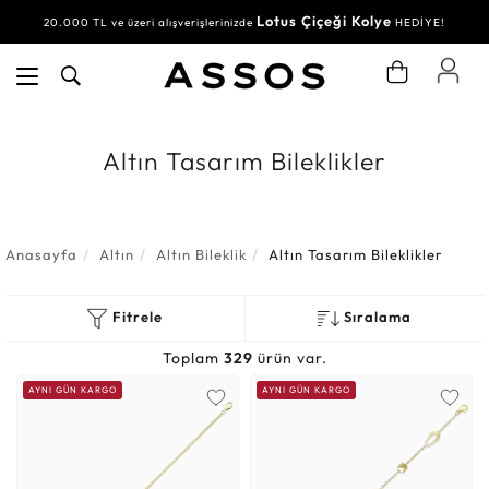
Lotus Çiçeği Kolye
20.000 TL ve üzeri alışverişlerinizde
HEDİYE!
Altın Tasarım Bileklikler
Anasayfa
Altın
Altın Bileklik
Altın Tasarım Bileklikler
Fitrele
Sıralama
Toplam
329
ürün var.
AYNI GÜN KARGO
AYNI GÜN KARGO