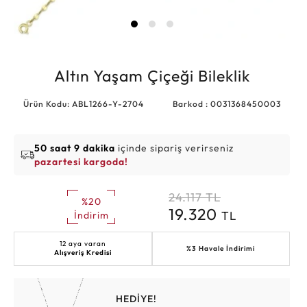
Altın Yaşam Çiçeği Bileklik
Ürün Kodu: ABL1266-Y-2704
Barkod : 0031368450003
50 saat 9 dakika
içinde sipariş verirseniz
pazartesi kargoda!
24.117
TL
%20
19.320
TL
İndirim
12 aya varan
%3 Havale İndirimi
Alışveriş Kredisi
HEDİYE!