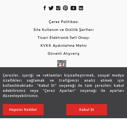
Çerez Politikası
Site Kullanım ve Gizlilik Şartları
Ticari Elektronik İleti Onayı
KVKK Aydınlatma Metni
Güvenli Alışveriş
Çerezler, içeriği ve reklamları kişiselleştirmek, sosyal medya
özellikleri sağlamak ve trafiğimizi analiz etmek için
kullanılmaktadır. “Kabul Et” seçeneği ile tüm çerezleri kabul
edebilirsiniz veya “Çerez Ayarları” seçeneği ile ayarları
düzenleyebilirsiniz.
© 2026 Assos Diamond
24.117
TL
SATIN ALIN
Hepsini Reddet
Ayarları Düzenle
Kabul Et
19.320
TL
Copyright © 2026 Assos Pırlanta - Bu sitenin tüm hakları
saklıdır.