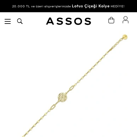
Lotus Çiçeği Kolye
20.000 TL ve üzeri alışverişlerinizde
HEDİYE!