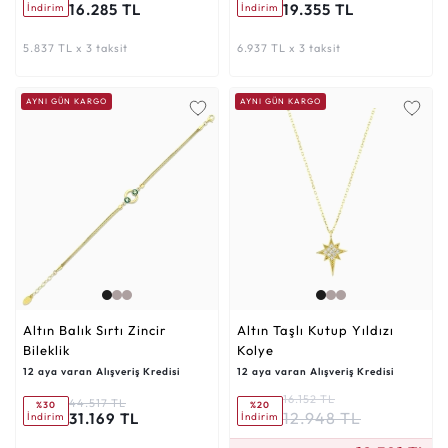
16.285 TL
19.355 TL
İndirim
İndirim
5.837 TL x 3 taksit
6.937 TL x 3 taksit
AYNI GÜN KARGO
AYNI GÜN KARGO
Altın Balık Sırtı Zincir
Altın Taşlı Kutup Yıldızı
Bileklik
Kolye
12 aya varan Alışveriş Kredisi
12 aya varan Alışveriş Kredisi
16.152 TL
44.517 TL
%30
%20
12.948 TL
31.169 TL
İndirim
İndirim