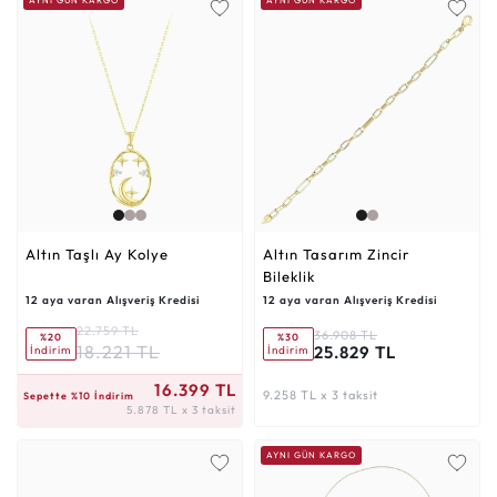
Altın Taşlı Ay Kolye
Altın Tasarım Zincir
Bileklik
12 aya varan Alışveriş Kredisi
12 aya varan Alışveriş Kredisi
22.759 TL
36.908 TL
%20
%30
18.221 TL
25.829 TL
İndirim
İndirim
5.878 TL x 3 taksit
16.399 TL
9.258 TL x 3 taksit
Sepette %10 İndirim
5.878 TL x 3 taksit
AYNI GÜN KARGO