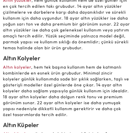
Altın yüzükler
, hem günlük kullanım hem de özel günler için
en çok tercih edilen takı grubudur. 14 ayar altın yüzükler
çizilmelere ve darbelere karşı daha dayanıklıdır ve sürekli
kullanım için daha uygundur. 18 ayar altın yüzükler ise daha
yoğun sarı ton ve daha premium bir görünüm sunar. 22 ayar
altın yüzükler ise daha çok geleneksel kullanım veya yatırım
amaçlı tercih edilir. Yüzük seçiminde yalnızca model değil,
parmak yapısı ve kullanım sıklığı da önemlidir; çünkü sürekli
temas halinde olan bir ürün grubudur.
Altın Kolyeler
Altın kolyeler
, hem tek başına kullanım hem de katmanlı
kombinlerde en esnek ürün grubudur. Minimal zincir
kolyeler günlük kullanımda sade bir şıklık sağlarken, taşlı ve
gösterişli modeller özel günlerde öne çıkar. 14 ayar altın
kolyeler daha sağlam yapısıyla günlük kullanım için idealdir.
18 ayar altın kolyeler daha dolgun renk tonu ve premium
görünüm sunar. 22 ayar altın kolyeler ise daha yumuşak
yapısı nedeniyle dikkatli kullanım gerektirir ve daha çok
özel tasarımlarda tercih edilir.
Altın Küpeler