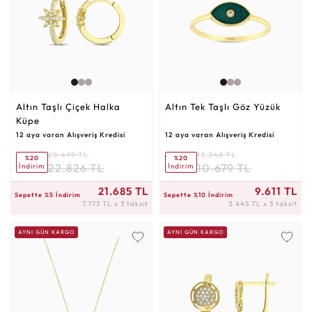
Altın Taşlı Çiçek Halka
Altın Tek Taşlı Göz Yüzük
Küpe
12 aya varan Alışveriş Kredisi
12 aya varan Alışveriş Kredisi
28.499 TL
13.348 TL
%20
%20
22.826 TL
10.679 TL
İndirim
İndirim
7.773 TL x 3 taksit
3.445 TL x 3 taksit
21.685 TL
9.611 TL
Sepette %5 İndirim
Sepette %10 İndirim
7.773 TL x 3 taksit
3.445 TL x 3 taksit
AYNI GÜN KARGO
AYNI GÜN KARGO