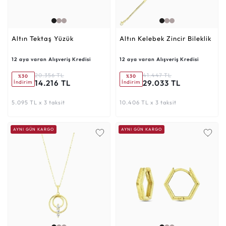
Altın Tektaş Yüzük
Altın Kelebek Zincir Bileklik
12 aya varan Alışveriş Kredisi
12 aya varan Alışveriş Kredisi
20.356 TL
41.447 TL
%30
%30
14.216 TL
29.033 TL
İndirim
İndirim
5.095 TL x 3 taksit
10.406 TL x 3 taksit
AYNI GÜN KARGO
AYNI GÜN KARGO