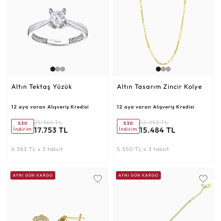
Altın Tektaş Yüzük
Altın Tasarım Zincir Kolye
12 aya varan Alışveriş Kredisi
12 aya varan Alışveriş Kredisi
25.362 TL
22.092 TL
%30
%30
17.753 TL
15.484 TL
İndirim
İndirim
6.363 TL x 3 taksit
5.550 TL x 3 taksit
AYNI GÜN KARGO
AYNI GÜN KARGO