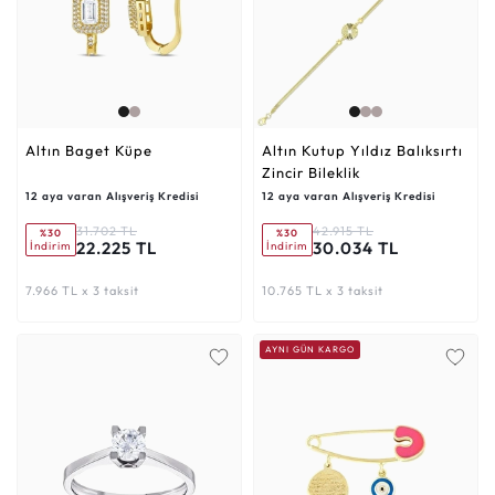
Altın Baget Küpe
Altın Kutup Yıldız Balıksırtı
Zincir Bileklik
12 aya varan Alışveriş Kredisi
12 aya varan Alışveriş Kredisi
31.702 TL
42.915 TL
%30
%30
22.225 TL
30.034 TL
İndirim
İndirim
7.966 TL x 3 taksit
10.765 TL x 3 taksit
AYNI GÜN KARGO