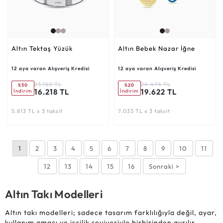
Altın Tektaş Yüzük
Altın Bebek Nazar İğne
12 aya varan Alışveriş Kredisi
12 aya varan Alışveriş Kredisi
23.160 TL
24.494 TL
%30
%20
16.218 TL
19.622 TL
İndirim
İndirim
5.813 TL x 3 taksit
7.033 TL x 3 taksit
1
2
3
4
5
6
7
8
9
10
11
12
13
14
15
16
Sonraki >
Altın Takı Modelleri
Altın takı modelleri; sadece tasarım farklılığıyla değil, ayar,
kullanım amacı ve işçilik seviyesiyle birbirinden ayrılır.