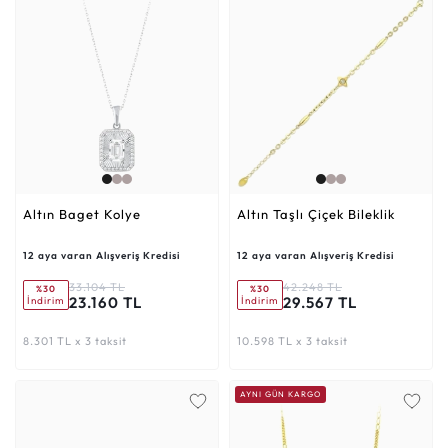
Altın Baget Kolye
Altın Taşlı Çiçek Bileklik
12 aya varan Alışveriş Kredisi
12 aya varan Alışveriş Kredisi
33.104 TL
42.248 TL
%30
%30
23.160 TL
29.567 TL
İndirim
İndirim
8.301 TL x 3 taksit
10.598 TL x 3 taksit
AYNI GÜN KARGO