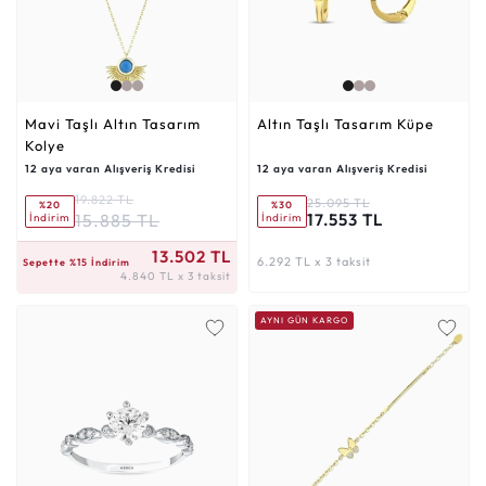
Mavi Taşlı Altın Tasarım
Altın Taşlı Tasarım Küpe
Kolye
12 aya varan Alışveriş Kredisi
12 aya varan Alışveriş Kredisi
19.822 TL
25.095 TL
%20
%30
15.885 TL
17.553 TL
İndirim
İndirim
4.840 TL x 3 taksit
13.502 TL
6.292 TL x 3 taksit
Sepette %15 İndirim
4.840 TL x 3 taksit
AYNI GÜN KARGO