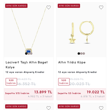
AYNI GÜN KARGO
AYNI GÜN KARGO
Lacivert Taşlı Altın Baget
Altın Yıldız Küpe
Kolye
12 aya varan Alışveriş Kredisi
12 aya varan Alışveriş Kredisi
20.423 TL
25.028 TL
%20
%20
16.352 TL
20.023 TL
İndirim
İndirim
4.982 TL x 3 taksit
6.818 TL x 3 taksit
13.899 TL
19.022 TL
Sepette %15 İndirim
Sepette %5 İndirim
4.982 TL x 3 taksit
6.818 TL x 3 taksit
AYNI GÜN KARGO
AYNI GÜN KARGO