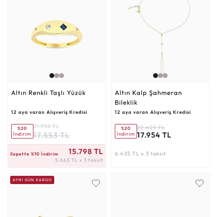
Altın Renkli Taşlı Yüzük
Altın Kalp Şahmeran
Bileklik
12 aya varan Alışveriş Kredisi
12 aya varan Alışveriş Kredisi
21.958 TL
22.425 TL
%20
%20
17.553 TL
17.954 TL
İndirim
İndirim
5.663 TL x 3 taksit
15.798 TL
6.435 TL x 3 taksit
Sepette %10 İndirim
5.663 TL x 3 taksit
AYNI GÜN KARGO