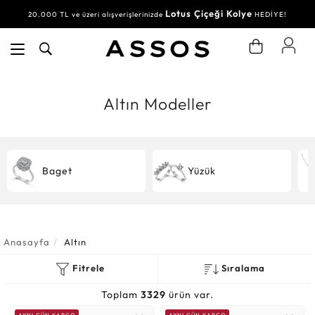
Lotus Çiçeği Kolye
Su Yolu Bileklik
20.000 TL ve üzeri alışverişlerinizde
30.000 TL ve üzeri alışverişlerinizde
HEDİYE!
HEDİYE!
Altın Modeller
Baget
Yüzük
Anasayfa
Altın
Fitrele
Sıralama
Toplam
3329
ürün var.
AYNI GÜN KARGO
AYNI GÜN KARGO