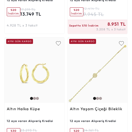
12 aya varan Alışveriş Kredisi
12 aya varan Alışveriş Kredisi
12.414 TL
17.219 TL
%20
%20
9.945 TL
13.749 TL
İndirim
İndirim
3.208 TL x 3 taksit
8.951 TL
4.928 TL x 3 taksit
Sepette %10 İndirim
3.208 TL x 3 taksit
AYNI GÜN KARGO
AYNI GÜN KARGO
Altın Halka Küpe
Altın Yaşam Çiçeği Bileklik
12 aya varan Alışveriş Kredisi
12 aya varan Alışveriş Kredisi
23.293 TL
24.161 TL
%30
%20