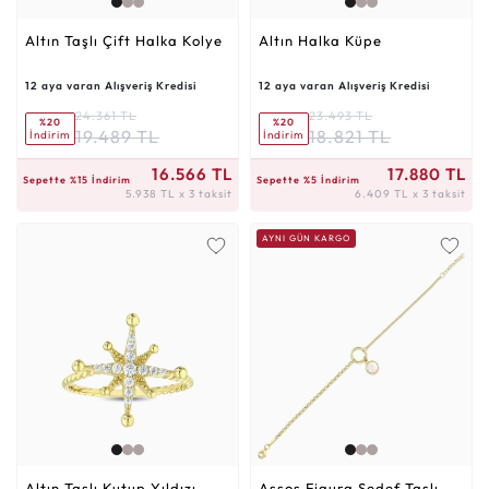
Altın Taşlı Çift Halka Kolye
Altın Halka Küpe
12 aya varan Alışveriş Kredisi
12 aya varan Alışveriş Kredisi
24.361 TL
23.493 TL
%20
%20
19.489 TL
18.821 TL
İndirim
İndirim
5.938 TL x 3 taksit
6.409 TL x 3 taksit
16.566 TL
17.880 TL
Sepette %15 İndirim
Sepette %5 İndirim
5.938 TL x 3 taksit
6.409 TL x 3 taksit
AYNI GÜN KARGO
Altın Taşlı Kutup Yıldızı
Assos Figura Sedef Taşlı