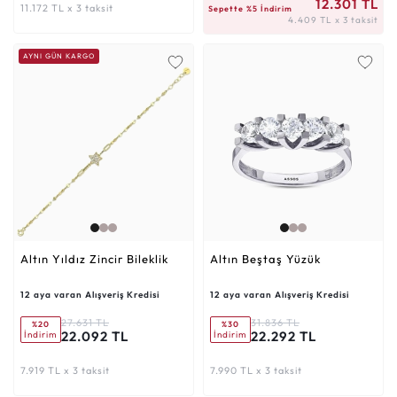
4.409 TL x 3 taksit
12.301 TL
11.172 TL x 3 taksit
Sepette %5 İndirim
4.409 TL x 3 taksit
AYNI GÜN KARGO
Altın Yıldız Zincir Bileklik
Altın Beştaş Yüzük
12 aya varan Alışveriş Kredisi
12 aya varan Alışveriş Kredisi
27.631 TL
31.836 TL
%20
%30
22.092 TL
22.292 TL
İndirim
İndirim
7.919 TL x 3 taksit
7.990 TL x 3 taksit