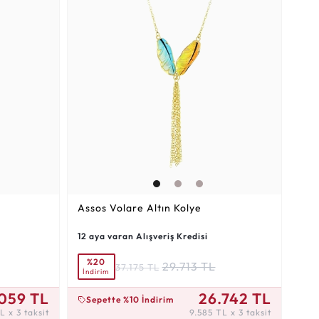
Assos Volare Altın Kolye
12 aya varan Alışveriş Kredisi
%20
29.713 TL
37.175 TL
İndirim
9.585 TL x 3 taksit
.059 TL
26.742 TL
Sepette %10 İndirim
TL x 3 taksit
9.585 TL x 3 taksit