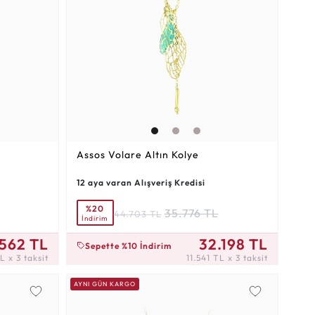
Assos Volare Altın Kolye
12 aya varan Alışveriş Kredisi
%20
35.776 TL
44.703 TL
İndirim
11.541 TL x 3 taksit
562 TL
32.198 TL
Sepette %10 İndirim
L x 3 taksit
11.541 TL x 3 taksit
AYNI GÜN KARGO