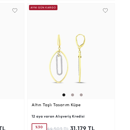
AYNI GÜN KARGO
Altın Taşlı Tasarım Küpe
12 aya varan Alışveriş Kredisi
%30
TL
31.179 TL
44.503 TL