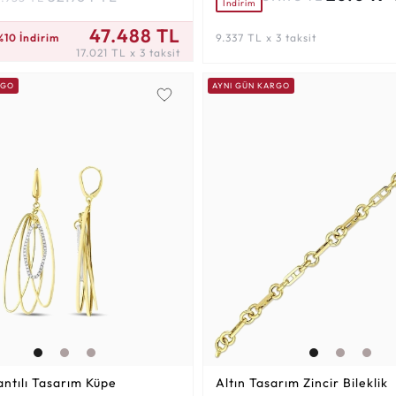
İndirim
 3 taksit
47.488 TL
%10 İndirim
9.337 TL x 3 taksit
17.021 TL x 3 taksit
RGO
AYNI GÜN KARGO
lantılı Tasarım Küpe
Altın Tasarım Zincir Bileklik