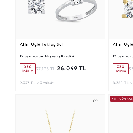
Altın Üçlü Tektaş Set
Altın Üçl
12 aya varan Alışveriş Kredisi
12 aya vara
%30
%30
26.049 TL
37.175 TL
33
İndirim
İndirim
9.337 TL x 3 taksit
8.358 TL x 
AYNI GÜN KA