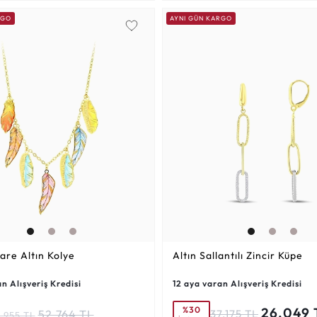
RGO
AYNI GÜN KARGO
are Altın Kolye
Altın Sallantılı Zincir Küpe
n Alışveriş Kredisi
12 aya varan Alışveriş Kredisi
%30
26.049 
52.764 TL
37.175 TL
.955 TL