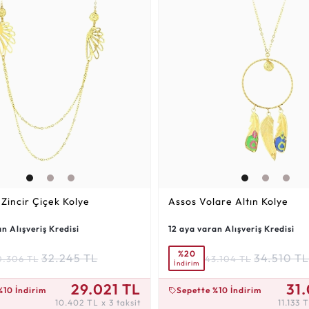
 Zincir Çiçek Kolye
Assos Volare Altın Kolye
n Alışveriş Kredisi
12 aya varan Alışveriş Kredisi
%20
32.245 TL
34.510 TL
0.306 TL
43.104 TL
İndirim
 3 taksit
11.133 TL x 3 taksit
29.021 TL
31
%10 İndirim
Sepette %10 İndirim
10.402 TL x 3 taksit
11.133 