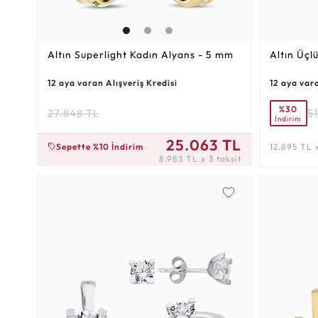
Altın Superlight Kadın Alyans - 5 mm
Altın Üçl
12 aya varan Alışveriş Kredisi
12 aya vara
%30
27.848 TL
5
İndirim
8.983 TL x 3 taksit
25.063 TL
Sepette %10 İndirim
12.895 TL x
8.983 TL x 3 taksit