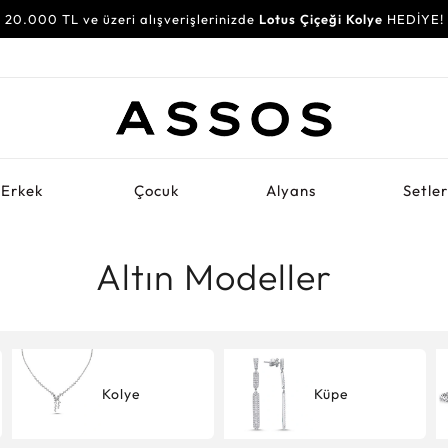
20.000 TL ve üzeri alışverişlerinizde
Lotus Çiçeği Kolye
HEDİYE!
Erkek
Çocuk
Alyans
Setle
Altın Modeller
Kolye
Küpe