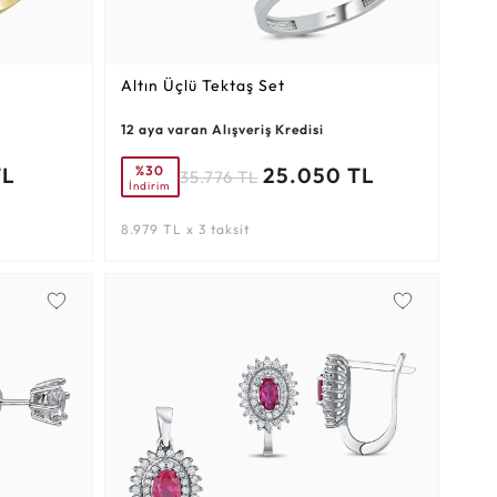
Altın Üçlü Tektaş Set
12 aya varan Alışveriş Kredisi
%30
TL
25.050 TL
35.776 TL
İndirim
8.979 TL x 3 taksit