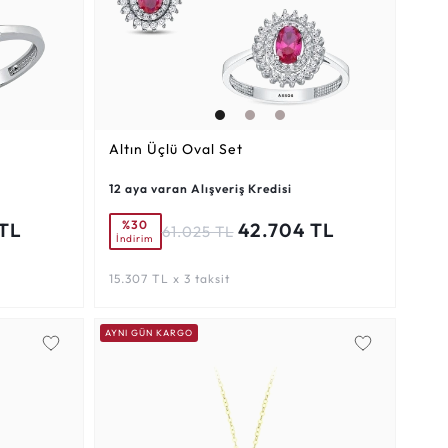
Altın Üçlü Oval Set
12 aya varan Alışveriş Kredisi
%30
 TL
42.704 TL
61.025 TL
İndirim
15.307 TL x 3 taksit
AYNI GÜN KARGO