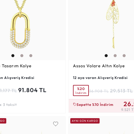
lı Tasarım Kolye
Assos Volare Altın Kolye
n Alışveriş Kredisi
12 aya varan Alışveriş Kredisi
%20
91.804 TL
29.513 TL
1.177 TL
36.908 TL
İndirim
9.521 TL x 3 taksit
26.
Sepette %10 İndirim
 3 taksit
9.521 T
RGO
AYNI GÜN KARGO