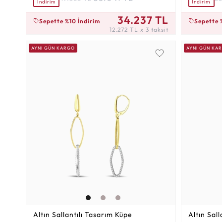
İndirim
İndirim
12.272 TL x 3 taksit
17.021 TL x
34.237 TL
Sepette %10 İndirim
Sepette 
12.272 TL x 3 taksit
AYNI GÜN KARGO
AYNI GÜN KA
Altın Sallantılı Tasarım Küpe
Altın Sal