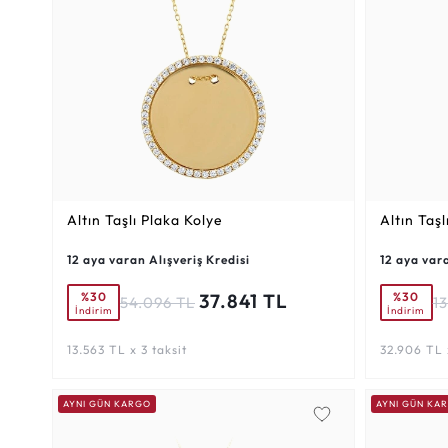
Altın Taşlı Plaka Kolye
Altın Taş
12 aya varan Alışveriş Kredisi
12 aya vara
%30
%30
37.841 TL
54.096 TL
13
İndirim
İndirim
13.563 TL x 3 taksit
32.906 TL x
AYNI GÜN KARGO
AYNI GÜN KA