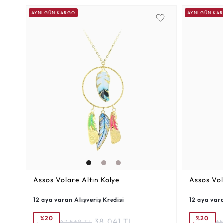
AYNI GÜN KARGO
AYNI GÜN KA
Assos Volare Altın Kolye
Assos Vol
12 aya varan Alışveriş Kredisi
12 aya vara
%20
%20
38.041 TL
47.568 TL
65