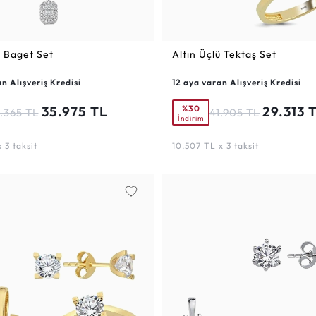
ü Baget Set
Altın Üçlü Tektaş Set
n Alışveriş Kredisi
12 aya varan Alışveriş Kredisi
%30
35.975 TL
29.313 
1.365 TL
41.905 TL
İndirim
 3 taksit
10.507 TL x 3 taksit