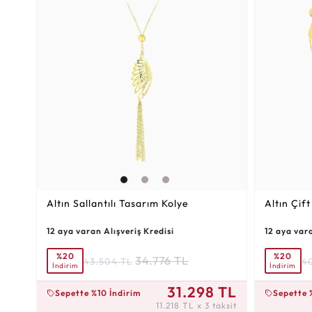
Altın Sallantılı Tasarım Kolye
Altın Çift
12 aya varan Alışveriş Kredisi
12 aya vara
%20
%20
34.776 TL
43.504 TL
4
İndirim
İndirim
11.218 TL x 3 taksit
10.402 TL x
31.298 TL
Sepette %10 İndirim
Sepette 
11.218 TL x 3 taksit