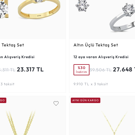
ü Tektaş Set
Altın Üçlü Tektaş Set
n Alışveriş Kredisi
12 aya varan Alışveriş Kredisi
%30
23.317 TL
27.648
.311 TL
39.506 TL
İndirim
3 taksit
9.910 TL x 3 taksit
RGO
AYNI GÜN KARGO