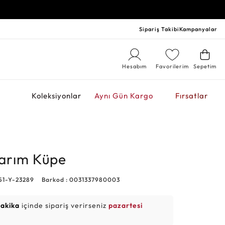
Sipariş Takibi
Kampanyalar
Hesabım
Favorilerim
Sepetim
r
Koleksiyonlar
Aynı Gün Kargo
Fırsatlar
sarım Küpe
51-Y-23289
Barkod : 0031337980003
dakika
içinde sipariş verirseniz
pazartesi