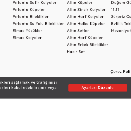
t
Pırlanta Safir Kolyeler
Altın Küpeler
Doğum Gü
Pırlanta Küpeler
Altın Zincir Kolyeler
11.11
Pırlanta Bileklikler
Altın Harf Kolyeler
Sürpriz 
Pırlanta Su Yolu Bileklikler
Altın Halka Küpeler
Evlilik Tek
Elmas Yüzükler
Altın Setler
Mezuniyet
Elmas Kolyeler
Altın Harf Küpeler
Altın Erkek Bileklikler
Hasır Set
Çerez Poli
likleri sağlamak ve trafiğimizi
ezleri kabul edebilirsiniz veya
Ayarları Düzenle
Copyright © 2026 Assos Pırlanta - Bu sitenin tüm hakları saklıdır.