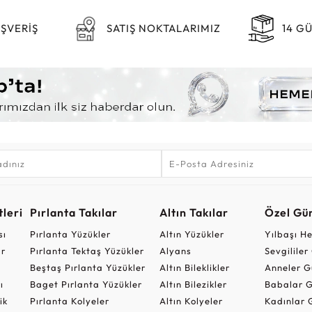
IŞVERİŞ
SATIŞ NOKTALARIMIZ
14 G
leri
Pırlanta Takılar
Altın Takılar
Özel Gü
sı
Pırlanta Yüzükler
Altın Yüzükler
Yılbaşı H
ar
Pırlanta Tektaş Yüzükler
Alyans
Sevgilile
Beştaş Pırlanta Yüzükler
Altın Bileklikler
Anneler G
ı
Baget Pırlanta Yüzükler
Altın Bilezikler
Babalar G
ik
Pırlanta Kolyeler
Altın Kolyeler
Kadınlar 