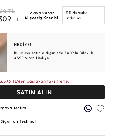
Altın Hasır Setler
Elmas Bilezikler
Altın Tesbihler
Violet
Burç
260
TL
%3 Havale
12 aya varan
.309
Alışveriş Kredisi
İndirimi
TL
HEDİYE!
Bu ürünü satın aldığınızda Su Yolu Bileklik
ASSOS’tan Hediye!
13.373
TL'den başlayan taksitlerle..
SATIN ALIN
argoya teslim
 Sigortalı Teslimat