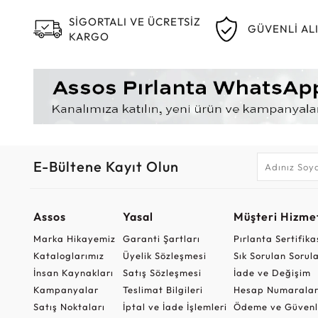
SİGORTALI VE ÜCRETSİZ
GÜVENLİ AL
KARGO
E-Bültene Kayıt Olun
Assos
Yasal
Müşteri Hizmet
Marka Hikayemiz
Garanti Şartları
Pırlanta Sertifika
Kataloglarımız
Üyelik Sözleşmesi
Sık Sorulan Sorul
İnsan Kaynakları
Satış Sözleşmesi
İade ve Değişim
Kampanyalar
Teslimat Bilgileri
Hesap Numaralar
Satış Noktaları
İptal ve İade İşlemleri
Ödeme ve Güvenl