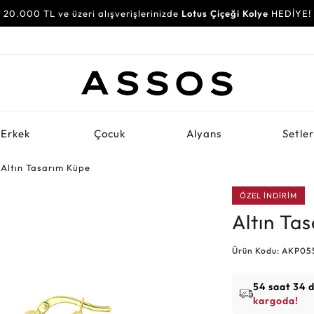
20.000 TL ve üzeri alışverişlerinizde
Lotus Çiçeği Kolye
HEDİYE!
Erkek
Çocuk
Alyans
Setle
Altın Tasarım Küpe
ÖZEL İNDİRİM
Altın Ta
Ürün Kodu: AKP05
54 saat 34 
kargoda!