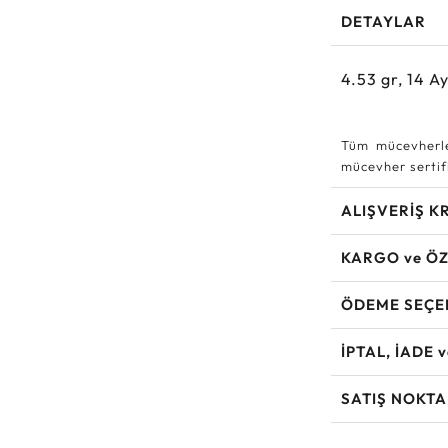
DETAYLAR
4.53
gr,
14
A
Tüm mücevherle
mücevher sertifi
ALIŞVERİŞ K
KARGO ve ÖZ
ÖDEME SEÇE
İPTAL, İADE 
SATIŞ NOKTA