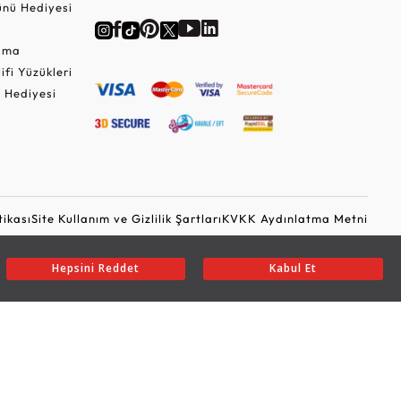
nü Hediyesi
Cuma
lifi Yüzükleri
 Hediyesi
tikası
Site Kullanım ve Gizlilik Şartları
KVKK Aydınlatma Metni
Ticari Elektronik İleti Onayı
Güvenli Alışveriş
Hepsini Reddet
Kabul Et