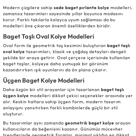
Modern çizgilere sahip
sade baget pırlanta kolye
modelleri,
zamansız tasarımları sayesinde yıllar boyunca modasını
korur. Farklı takılarla kolayca uyum sağlaması da bu
modelleri öne çıkaran önemli özelliklerden biridir.
Baget Taşlı Oval Kolye Modelleri
Oval form ile geometrik taş kesimini buluşturan
baget taşlı
oval kolye
tasarımları, klasik ve çağdaş detayları dengeli
şekilde bir araya getirir. Oval çerçeve içerisinde kullanılan
baget taşlar, kolyeye daha yumuşak bir görünüm
kazandırırken ışık oyunlarını da ön plana çıkarır.
Üçgen Baget Kolye Modelleri
Daha özgün bir stil arayanlar için tasarlanan
baget taşlı
üçgen kolye
modelleri dikkat çekici seçenekler arasında yer
alır. Keskin hatlara sahip üçgen form, modern tasarım
anlayışını yansıtırken farklı kombinlerde güçlü bir stil
oluşturur.
Bu tasarımlar aynı zamanda
geometrik baget kolye
arayan
kullanıcıların da beğenisini kazanır. Günümüz mücevher
trendlerinde geometrik formlar, minimal şıklığın en dikkat