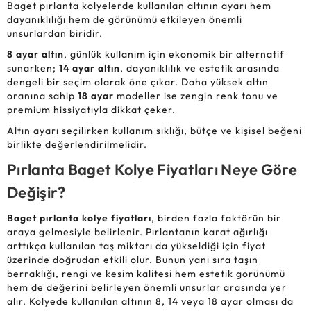
Baget pırlanta kolyelerde kullanılan altının ayarı hem
dayanıklılığı hem de görünümü etkileyen önemli
unsurlardan biridir.
8 ayar altın
, günlük kullanım için ekonomik bir alternatif
sunarken;
14 ayar altın
, dayanıklılık ve estetik arasında
dengeli bir seçim olarak öne çıkar. Daha yüksek altın
oranına sahip
18 ayar
modeller ise zengin renk tonu ve
premium hissiyatıyla dikkat çeker.
Altın ayarı seçilirken kullanım sıklığı, bütçe ve kişisel beğeni
birlikte değerlendirilmelidir.
Pırlanta Baget Kolye Fiyatları Neye Göre
Değişir?
Baget pırlanta kolye fiyatları
, birden fazla faktörün bir
araya gelmesiyle belirlenir. Pırlantanın karat ağırlığı
arttıkça kullanılan taş miktarı da yükseldiği için fiyat
üzerinde doğrudan etkili olur. Bunun yanı sıra taşın
berraklığı, rengi ve kesim kalitesi hem estetik görünümü
hem de değerini belirleyen önemli unsurlar arasında yer
alır. Kolyede kullanılan altının 8, 14 veya 18 ayar olması da