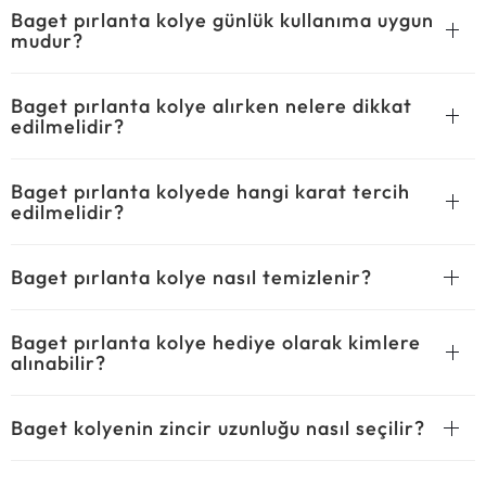
Baget pırlanta kolye günlük kullanıma uygun
mudur?
Baget pırlanta kolye alırken nelere dikkat
edilmelidir?
Baget pırlanta kolyede hangi karat tercih
edilmelidir?
Baget pırlanta kolye nasıl temizlenir?
Baget pırlanta kolye hediye olarak kimlere
alınabilir?
Baget kolyenin zincir uzunluğu nasıl seçilir?