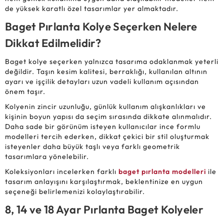
de yüksek karatlı özel tasarımlar yer almaktadır.
Baget Pırlanta Kolye Seçerken Nelere
Dikkat Edilmelidir?
Baget kolye seçerken yalnızca tasarıma odaklanmak yeterli
değildir. Taşın kesim kalitesi, berraklığı, kullanılan altının
ayarı ve işçilik detayları uzun vadeli kullanım açısından
önem taşır.
Kolyenin zincir uzunluğu, günlük kullanım alışkanlıkları ve
kişinin boyun yapısı da seçim sırasında dikkate alınmalıdır.
Daha sade bir görünüm isteyen kullanıcılar ince formlu
modelleri tercih ederken, dikkat çekici bir stil oluşturmak
isteyenler daha büyük taşlı veya farklı geometrik
tasarımlara yönelebilir.
Koleksiyonları incelerken farklı
baget pırlanta modelleri
ile
tasarım anlayışını karşılaştırmak, beklentinize en uygun
seçeneği belirlemenizi kolaylaştırabilir.
8, 14 ve 18 Ayar Pırlanta Baget Kolyeler