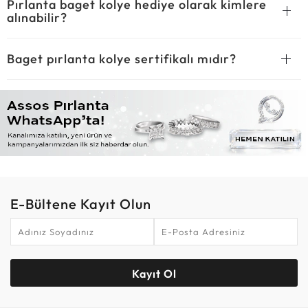
Pırlanta baget kolye hediye olarak kimlere
alınabilir?
Baget pırlanta kolye sertifikalı mıdır?
E-Bültene Kayıt Olun
Kayıt Ol