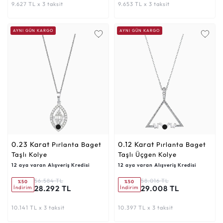
9.627 TL x 3 taksit
9.653 TL x 3 taksit
AYNI GÜN KARGO
AYNI GÜN KARGO
0.23 Karat
0.12 Karat
Pırlanta Baget
Pırlanta Baget
Taşlı Kolye
Taşlı Üçgen Kolye
12 aya varan Alışveriş Kredisi
12 aya varan Alışveriş Kredisi
56.584 TL
58.016 TL
%50
%50
28.292 TL
29.008 TL
İndirim
İndirim
10.141 TL x 3 taksit
10.397 TL x 3 taksit