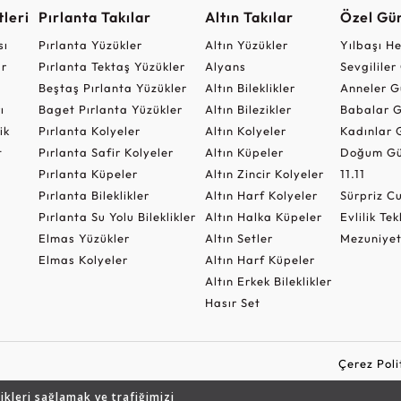
leri
Pırlanta Takılar
Altın Takılar
Özel Gü
sı
Pırlanta Yüzükler
Altın Yüzükler
Yılbaşı H
ar
Pırlanta Tektaş Yüzükler
Alyans
Sevgilile
Beştaş Pırlanta Yüzükler
Altın Bileklikler
Anneler G
ı
Baget Pırlanta Yüzükler
Altın Bilezikler
Babalar G
ik
Pırlanta Kolyeler
Altın Kolyeler
Kadınlar 
t
Pırlanta Safir Kolyeler
Altın Küpeler
Doğum Gü
Pırlanta Küpeler
Altın Zincir Kolyeler
11.11
Pırlanta Bileklikler
Altın Harf Kolyeler
Sürpriz 
Pırlanta Su Yolu Bileklikler
Altın Halka Küpeler
Evlilik Tek
Elmas Yüzükler
Altın Setler
Mezuniyet
Elmas Kolyeler
Altın Harf Küpeler
Altın Erkek Bileklikler
Hasır Set
Çerez Poli
likleri sağlamak ve trafiğimizi