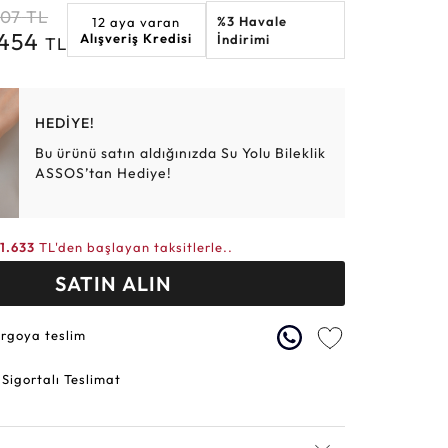
907
TL
%3 Havale
12 aya varan
Altın Hasır Setler
Elmas Bilezikler
Altın Tesbihler
Violet
Burç
.454
Alışveriş Kredisi
İndirimi
TL
HEDİYE!
Bu ürünü satın aldığınızda Su Yolu Bileklik
ASSOS’tan Hediye!
11.633
TL'den başlayan taksitlerle..
SATIN ALIN
argoya teslim
 Sigortalı Teslimat