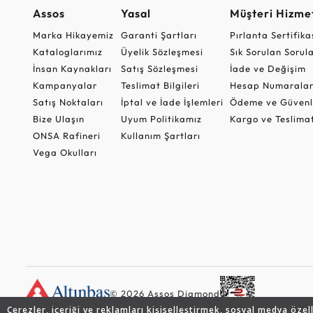
Assos
Yasal
Müşteri Hizmet
Marka Hikayemiz
Garanti Şartları
Pırlanta Sertifika
Kataloglarımız
Üyelik Sözleşmesi
Sık Sorulan Sorul
İnsan Kaynakları
Satış Sözleşmesi
İade ve Değişim
Kampanyalar
Teslimat Bilgileri
Hesap Numaralar
Satış Noktaları
İptal ve İade İşlemleri
Ödeme ve Güvenl
Bize Ulaşın
Uyum Politikamız
Kargo ve Teslima
ONSA Rafineri
Kullanım Şartları
Vega Okulları
© 2026 Assos Diamond
Çerezler, içeriği ve reklamları kişiselleştirmek, sosyal medya özel