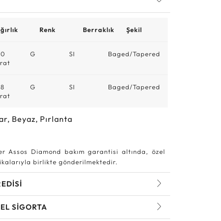
ğırlık
Renk
Berraklık
Şekil
10
G
SI
Baged/Tapered
rat
18
G
SI
Baged/Tapered
rat
ar, Beyaz, Pırlanta
r Assos Diamond bakım garantisi altında, özel
kalarıyla birlikte gönderilmektedir.
REDİSİ
EL SİGORTA