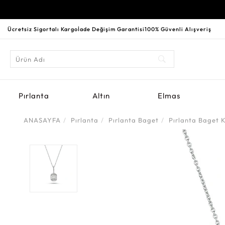
Ücretsiz Sigortalı Kargo
İade Değişim Garantisi
100% Güvenli Alışveriş
Pırlanta
Altın
Elmas
ANASAYFA
Pırlanta
Pırlanta Baget
Pırlanta Baget K