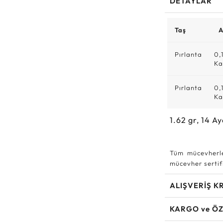
DETAYLAR
Taş
A
Pırlanta
0,
Ka
Pırlanta
0,
Ka
1.62
gr,
14
Ay
Tüm mücevherle
mücevher sertifi
ALIŞVERİŞ K
KARGO ve ÖZ