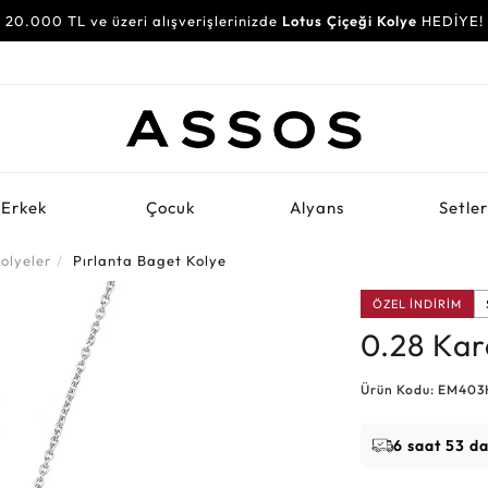
20.000 TL ve üzeri alışverişlerinizde
Lotus Çiçeği Kolye
HEDİYE!
Erkek
Çocuk
Alyans
Setle
olyeler
Pırlanta Baget Kolye
ÖZEL İNDİRİM
0.28 Kar
Ürün Kodu: EM403
6 saat 53 d