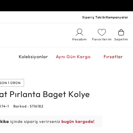
Sipariş Takibi
Kampanyalar
Hesabım
Favorilerim
Sepetim
r
Koleksiyonlar
Aynı Gün Kargo
Fırsatlar
SON 1 ÜRÜN
at Pırlanta Baget Kolye
K14-1
Barkod : S116182
akika
içinde sipariş verirseniz
bugün kargoda!