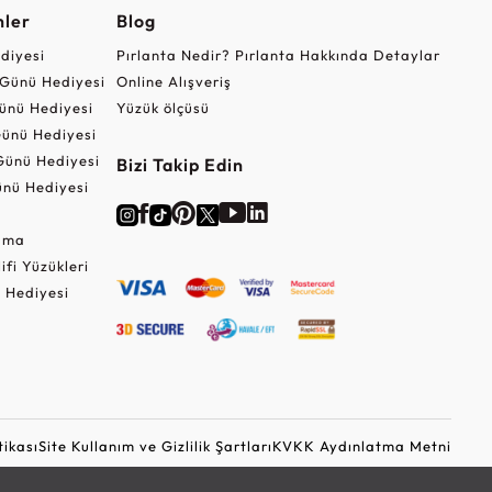
nler
Blog
ediyesi
Pırlanta Nedir? Pırlanta Hakkında Detaylar
r Günü Hediyesi
Online Alışveriş
ünü Hediyesi
Yüzük ölçüsü
ünü Hediyesi
Günü Hediyesi
Bizi Takip Edin
nü Hediyesi
Cuma
lifi Yüzükleri
 Hediyesi
tikası
Site Kullanım ve Gizlilik Şartları
KVKK Aydınlatma Metni
Ticari Elektronik İleti Onayı
Güvenli Alışveriş