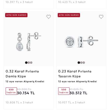
10.397 TL x 3 taksit
10.423 TL x 3 taksit
AYNI GÜN KARGO
AYNI GÜN KARGO
0.32 Karat
0.23 Karat
Pırlanta
Pırlanta
Damla Küpe
Tasarım Küpe
12 aya varan Alışveriş Kredisi
12 aya varan Alışveriş Kredisi
60.308 TL
61.025 TL
%50
%50
30.154 TL
30.512 TL
İndirim
İndirim
10.808 TL x 3 taksit
10.937 TL x 3 taksit