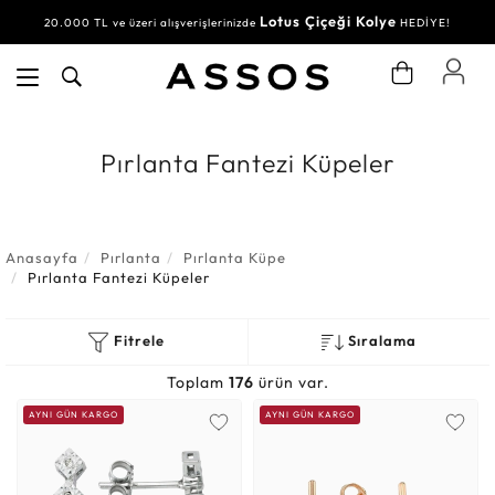
Lotus Çiçeği Kolye
Su Yolu Bileklik
20.000 TL ve üzeri alışverişlerinizde
30.000 TL ve üzeri alışverişlerinizde
HEDİYE!
HEDİYE!
Pırlanta Fantezi Küpeler
Anasayfa
Pırlanta
Pırlanta Küpe
Pırlanta Fantezi Küpeler
Fitrele
Sıralama
Toplam
176
ürün var.
AYNI GÜN KARGO
AYNI GÜN KARGO