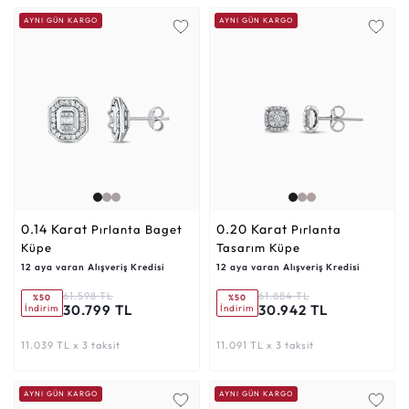
AYNI GÜN KARGO
AYNI GÜN KARGO
0.14 Karat
0.20 Karat
Pırlanta Baget
Pırlanta
Küpe
Tasarım Küpe
12 aya varan Alışveriş Kredisi
12 aya varan Alışveriş Kredisi
61.598 TL
61.884 TL
%50
%50
30.799 TL
30.942 TL
İndirim
İndirim
11.039 TL x 3 taksit
11.091 TL x 3 taksit
AYNI GÜN KARGO
AYNI GÜN KARGO