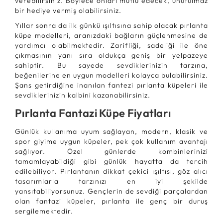
verebilirsiniz. Böylece onları mutlu edecek, unutulmaz
bir hediye vermiş olabilirsiniz.
Yıllar sonra da ilk günkü ışıltısına sahip olacak pırlanta
küpe modelleri, aranızdaki bağların güçlenmesine de
yardımcı olabilmektedir. Zarifliği, sadeliği ile öne
çıkmasının yanı sıra oldukça geniş bir yelpazeye
sahiptir. Bu sayede sevdiklerinizin tarzına,
beğenilerine en uygun modelleri kolayca bulabilirsiniz.
Şans getirdiğine inanılan fantezi pırlanta küpeleri ile
sevdiklerinizin kalbini kazanabilirsiniz.
Pırlanta Fantazi Küpe Fiyatları
Günlük kullanıma uyum sağlayan, modern, klasik ve
spor giyime uygun küpeler, pek çok kullanım avantajı
sağlıyor. Özel günlerde kombinlerinizi
tamamlayabildiği gibi günlük hayatta da tercih
edilebiliyor. Pırlantanın dikkat çekici ışıltısı, göz alıcı
tasarımlarla tarzınızı en iyi şekilde
yansıtabiliyorsunuz. Gençlerin de sevdiği parçalardan
olan fantazi küpeler, pırlanta ile genç bir duruş
sergilemektedir.