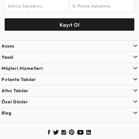
Kayıt Ol
Assos
Yasal
Müşteri Hizmetleri
Pırlanta Takılar
Altın Takılar
Özel Günler
Blog