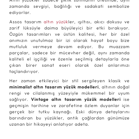
Altın yüzükler sadece şıklık sunmanın ötesinde, aynı
zamanda sevgiyi, bağlılığı ve sadakati sembolize
ediyorlar.
Assos tasarım
altın yüzük
ler, ışıltısı, akıcı dokusu ve
zarif lüksüyle daima büyüleyici bir etki bırakıyor.
Özgün tasarımları ve üstün kalitesi, her bir özel
anımızın unutulmaz bir izi olarak hayat boyu bize
mutluluk vermeye devam ediyor. Bu muazzam
parçalar, sadece bir mücevher değil, aynı zamanda
kaliteli el işçiliği ve özenle seçilmiş detaylarla öne
çıkan birer sanat eseri olarak özel anlarımızı
taçlandırıyor.
Her zaman etkileyici bir stil sergileyen klasik ve
minimalist altın tasarım yüzük modelleri
, altının doğal
rengi ve cilalanmış yüzeyiyle mükemmel bir uyum
sağlıyor.
Vintage altın tasarım yüzük modelleri
ise
geçmişin tarihine ve zarafetine özlem duyanlar için
gerçek bir tutku kaynağı. Eski dünya detaylarını
barındıran bu yüzükler, antik çağlardan günümüze
uzanan bir hikayeyi anlatıyor adeta.