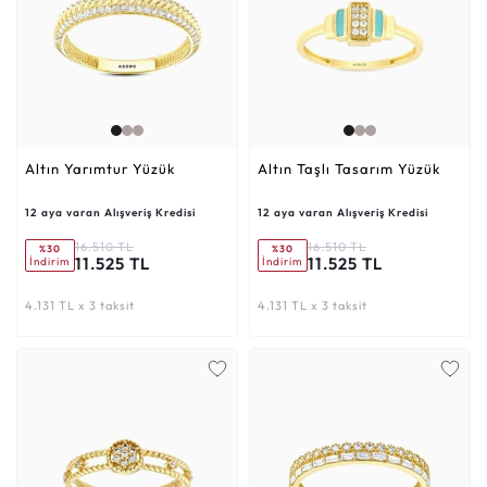
Altın Yarımtur Yüzük
Altın Taşlı Tasarım Yüzük
12 aya varan Alışveriş Kredisi
12 aya varan Alışveriş Kredisi
16.510 TL
16.510 TL
%30
%30
11.525 TL
11.525 TL
İndirim
İndirim
4.131 TL x 3 taksit
4.131 TL x 3 taksit