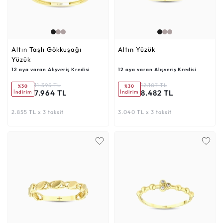
Altın Taşlı Gökkuşağı
Altın Yüzük
Yüzük
12 aya varan Alışveriş Kredisi
12 aya varan Alışveriş Kredisi
11.395 TL
12.107 TL
%30
%30
7.964 TL
8.482 TL
İndirim
İndirim
2.855 TL x 3 taksit
3.040 TL x 3 taksit