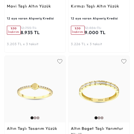
Mavi Taşlı Altın Yüzük
Kırmızı Taşlı Altın Yüzük
12 aya varan Alışveriş Kredisi
12 aya varan Alışveriş Kredisi
12.755 TL
12.884 TL
%30
%30
8.935 TL
9.000 TL
İndirim
İndirim
3.203 TL x 3 taksit
3.226 TL x 3 taksit
Altın Taşlı Tasarım Yüzük
Altın Baget Taşlı Yarımtur