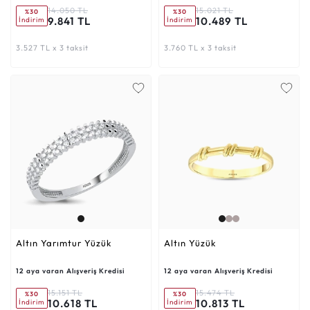
14.050 TL
15.021 TL
%30
%30
9.841 TL
10.489 TL
İndirim
İndirim
3.527 TL x 3 taksit
3.760 TL x 3 taksit
Altın Yarımtur Yüzük
Altın Yüzük
12 aya varan Alışveriş Kredisi
12 aya varan Alışveriş Kredisi
15.151 TL
15.474 TL
%30
%30
10.618 TL
10.813 TL
İndirim
İndirim