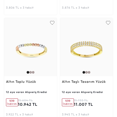
3.806 TL x 3 taksit
3.876 TL x 3 taksit
Altın Toplu Yüzük
Altın Taşlı Tasarım Yüzük
12 aya varan Alışveriş Kredisi
12 aya varan Alışveriş Kredisi
15.604 TL
15.733 TL
%30
%30
10.942 TL
11.007 TL
İndirim
İndirim
3.922 TL x 3 taksit
3.945 TL x 3 taksit