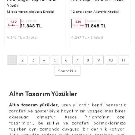
Yüzük
12 aya varan Alışveriş Kredisi
12 aya varan Alışveriş Kredisi
16.899 TL
16.963 TL
%30
%30
11.848 TL
11.848 TL
İndirim
İndirim
4.247 TL x 3 taksit
4.247 TL x 3 taksit
1
2
3
4
5
6
7
8
9
10
11
Sonraki >
Altın Tasarım Yüzükler
Altın tasarım yüzükler
, uzun yıllardır kendi benzersiz
zarafeti ve gösterişiyle hayatımızın vazgeçilmez birer
aksesuarı olmuştur. Assos Pırlanta'nın özel
tasarımları, bu ışıltıyı ve zarafeti parmaklarınıza
taşırken aynı zamanda duygusal bir derinlik katıyor.