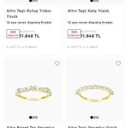
Altın Taşlı Kutup Yıldızı
Altın Taşlı Kalp Yüzük
Yüzük
12 aya varan Alışveriş Kredisi
12 aya varan Alışveriş Kredisi
16.899 TL
16.899 TL
%30
%30
11.848 TL
11.848 TL
İndirim
İndirim
4.247 TL x 3 taksit
4.247 TL x 3 taksit
Altın Baget Taş Yarımtur
Altın Taşlı Yarımtur Yüzük