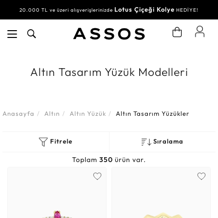
Lotus Çiçeği Kolye
Su Yolu Bileklik
20.000 TL ve üzeri alışverişlerinizde
30.000 TL ve üzeri alışverişlerinizde
HEDİYE!
HEDİYE!
Altın Tasarım Yüzük Modelleri
Anasayfa
Altın
Altın Yüzük
Altın Tasarım Yüzükler
Fitrele
Sıralama
Toplam
350
ürün var.