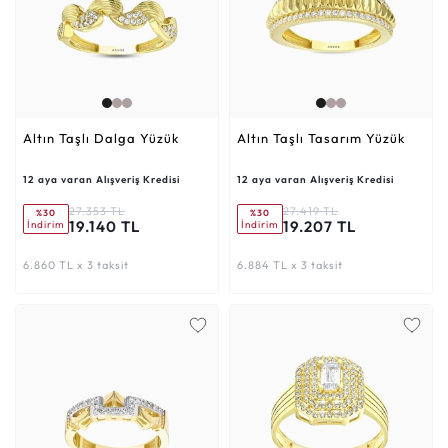
Altın Taşlı Dalga Yüzük
Altın Taşlı Tasarım Yüzük
12 aya varan Alışveriş Kredisi
12 aya varan Alışveriş Kredisi
27.353 TL
27.419 TL
%30
%30
19.140 TL
19.207 TL
İndirim
İndirim
6.860 TL x 3 taksit
6.884 TL x 3 taksit