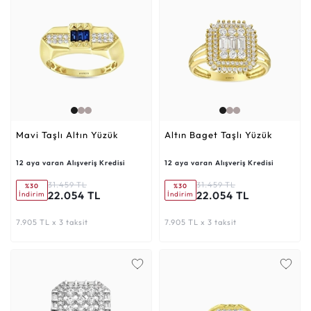
Mavi Taşlı Altın Yüzük
Altın Baget Taşlı Yüzük
12 aya varan Alışveriş Kredisi
12 aya varan Alışveriş Kredisi
31.459 TL
31.459 TL
%30
%30
22.054 TL
22.054 TL
İndirim
İndirim
7.905 TL x 3 taksit
7.905 TL x 3 taksit