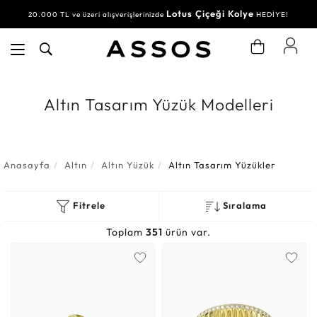
Lotus Çiçeği Kolye
20.000 TL ve üzeri alışverişlerinizde
HEDİYE!
Altın Tasarım Yüzük Modelleri
Anasayfa
Altın
Altın Yüzük
Altın Tasarım Yüzükler
Fitrele
Sıralama
Toplam
351
ürün var.