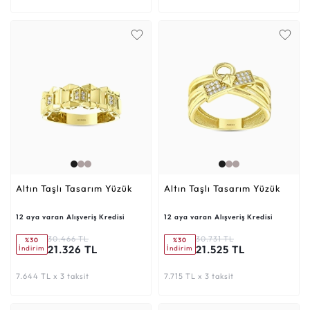
Altın Taşlı Tasarım Yüzük
Altın Taşlı Tasarım Yüzük
12 aya varan Alışveriş Kredisi
12 aya varan Alışveriş Kredisi
30.466 TL
30.731 TL
%30
%30
21.326 TL
21.525 TL
İndirim
İndirim
7.644 TL x 3 taksit
7.715 TL x 3 taksit