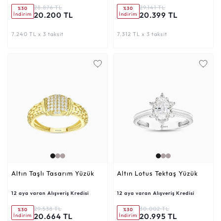
28.876 TL
29.141 TL
%30
%30
20.200 TL
20.399 TL
İndirim
İndirim
7.240 TL x 3 taksit
7.312 TL x 3 taksit
Altın Taşlı Tasarım Yüzük
Altın Lotus Tektaş Yüzük
12 aya varan Alışveriş Kredisi
12 aya varan Alışveriş Kredisi
29.538 TL
30.002 TL
%30
%30
20.664 TL
20.995 TL
İndirim
İndirim