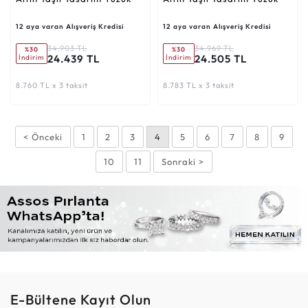
12 aya varan Alışveriş Kredisi
12 aya varan Alışveriş Kredisi
34.903 TL
34.969 TL
%30
%30
24.439 TL
24.505 TL
İndirim
İndirim
8.760 TL x 3 taksit
8.783 TL x 3 taksit
< Önceki
1
2
3
4
5
6
7
8
9
10
11
Sonraki >
E-Bültene Kayıt Olun