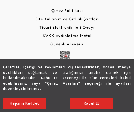
Çerez Politikası
Site Kullanım ve Gizlilik Şartları
Ticari Elektronik İleti Onayı
KVKK Aydınlatma Metni
Güvenli Alışveriş
Çerezler, içeriği ve reklamları kişiselleştirmek, sosyal medya
özellikleri sağlamak ve trafiğimizi analiz etmek için
kullanılmaktadır. “Kabul Et” seçeneği ile tüm çerezleri kabul
edebilirsiniz veya “Çerez Ayarları” seçeneği ile ayarları
düzenleyebilirsiniz.
© 2026 Assos Diamond
Hepsini Reddet
Ayarları Düzenle
Kabul Et
Copyright © 2026 Assos Pırlanta - Bu sitenin tüm hakları
saklıdır.