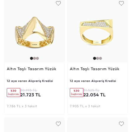
Altın Taşlı Tasarım Yüzük
Altın Taşlı Tasarım Yüzük
12 aya varan Alışveriş Kredisi
12 aya varan Alışveriş Kredisi
30.995 TL
31.525 TL
%30
%30
21.723 TL
22.054 TL
İndirim
İndirim
7.786 TL x 3 taksit
7.905 TL x 3 taksit