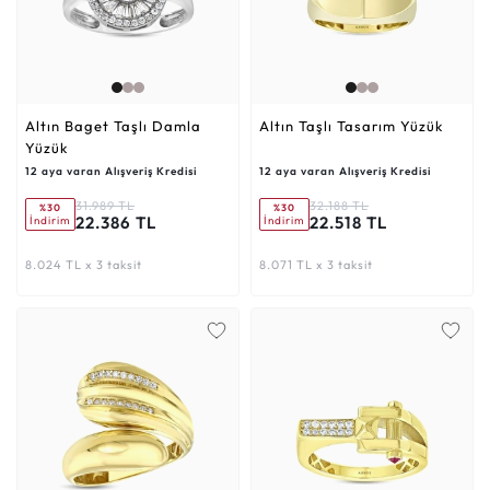
Altın Baget Taşlı Damla
Altın Taşlı Tasarım Yüzük
Yüzük
12 aya varan Alışveriş Kredisi
12 aya varan Alışveriş Kredisi
31.989 TL
32.188 TL
%30
%30
22.386 TL
22.518 TL
İndirim
İndirim
8.024 TL x 3 taksit
8.071 TL x 3 taksit