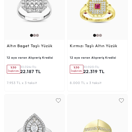
Altın Baget Taşlı Yüzük
Kırmızı Taşlı Altın Yüzük
12 aya varan Alışveriş Kredisi
12 aya varan Alışveriş Kredisi
31.724 TL
31.923 TL
%30
%30
22.187 TL
22.319 TL
İndirim
İndirim
7.953 TL x 3 taksit
8.000 TL x 3 taksit