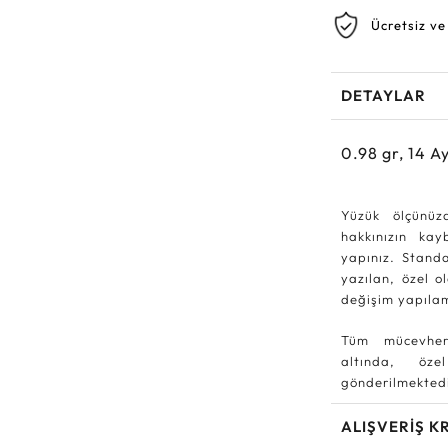
Ücretsiz ve
DETAYLAR
0.98
gr,
14
Ay
Yüzük ölçünüz
hakkınızın ka
yapınız. Standa
yazılan, özel o
değişim yapıla
Tüm mücevher
altında, özel
gönderilmektedi
ALIŞVERİŞ K