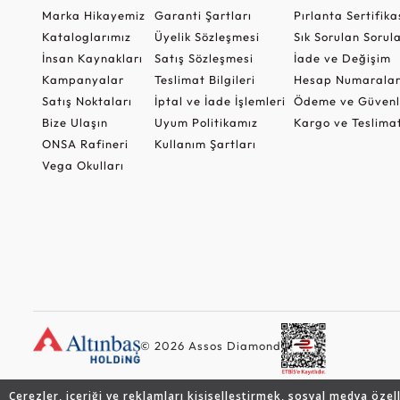
Marka Hikayemiz
Garanti Şartları
Pırlanta Sertifika
Kataloglarımız
Üyelik Sözleşmesi
Sık Sorulan Sorul
İnsan Kaynakları
Satış Sözleşmesi
İade ve Değişim
Kampanyalar
Teslimat Bilgileri
Hesap Numaralar
Satış Noktaları
İptal ve İade İşlemleri
Ödeme ve Güvenl
Bize Ulaşın
Uyum Politikamız
Kargo ve Teslima
ONSA Rafineri
Kullanım Şartları
Vega Okulları
© 2026 Assos Diamond
Çerezler, içeriği ve reklamları kişiselleştirmek, sosyal medya özel