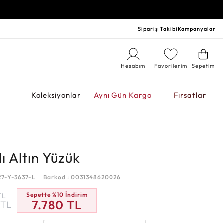
Sipariş Takibi
Kampanyalar
Hesabım
Favorilerim
Sepetim
r
Koleksiyonlar
Aynı Gün Kargo
Fırsatlar
ı Altın Yüzük
27-Y-3637-L
Barkod : 0031348620026
Sepette %10 İndirim
TL
7.780
TL
TL