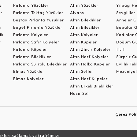
sı
Pırlanta Yüzükler
Altın Yüzükler
Yılbaşı H
ar
Pırlanta Tektaş Yüzükler
Alyans
Sevgilile
Beştaş Pırlanta Yüzükler
Altın Bileklikler
Anneler G
ı
Baget Pırlanta Yüzükler
Altın Bilezikler
Babalar G
ik
Pırlanta Kolyeler
Altın Kolyeler
Kadınlar 
t
Pırlanta Safir Kolyeler
Altın Küpeler
Doğum Gü
Pırlanta Küpeler
Altın Zincir Kolyeler
11.11
Pırlanta Bileklikler
Altın Harf Kolyeler
Sürpriz 
Pırlanta Su Yolu Bileklikler
Altın Halka Küpeler
Evlilik Tek
Elmas Yüzükler
Altın Setler
Mezuniyet
Elmas Kolyeler
Altın Harf Küpeler
Altın Erkek Bileklikler
Hasır Set
Çerez Poli
likleri sağlamak ve trafiğimizi