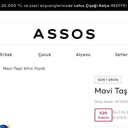
20.000 TL ve üzeri alışverişlerinizde
Lotus Çiçeği Kolye
HEDİYE!
Erkek
Çocuk
Alyans
Setle
Mavi Taşlı Altın Yüzük
SON 1 ÜRÜN
Mavi Taşl
Ürün Kodu: AYZ08
10.772
%20
8.644
İndirim