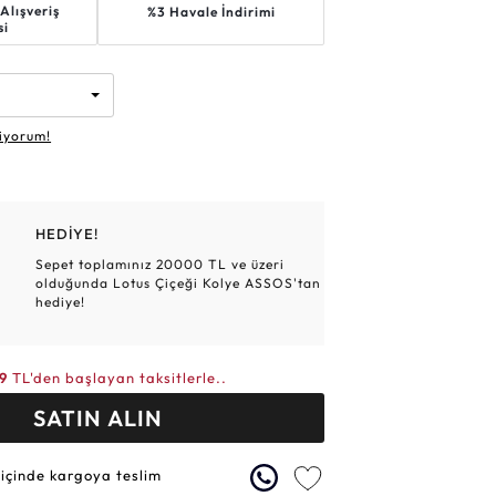
Alışveriş
%3 Havale İndirimi
Altın Hasır Setler
Elmas Bilezikler
Altın Tesbihler
Violet
Burç
si
iyorum!
HEDİYE!
Sepet toplamınız 20000 TL ve üzeri
olduğunda Lotus Çiçeği Kolye ASSOS'tan
hediye!
89
TL'den başlayan taksitlerle..
SATIN ALIN
 içinde kargoya teslim