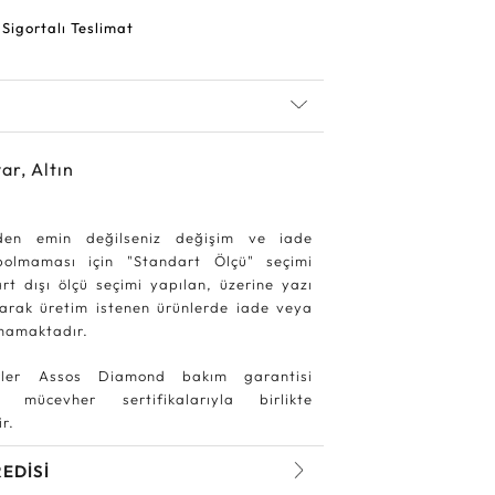
 Sigortalı Teslimat
ar, Altın
den emin değilseniz değişim ve iade
ybolmaması için "Standart Ölçü" seçimi
rt dışı ölçü seçimi yapılan, üzerine yazı
larak üretim istenen ürünlerde iade veya
mamaktadır.
ler Assos Diamond bakım garantisi
 mücevher sertifikalarıyla birlikte
r.
REDİSİ