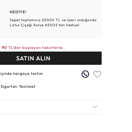
Altın Hasır Setler
Elmas Bilezikler
Altın Tesbihler
Violet
Burç
HEDİYE!
Sepet toplamınız 20000 TL ve üzeri olduğunda
Lotus Çiçeği Kolye ASSOS'tan hediye!
90
TL'den başlayan taksitlerle..
SATIN ALIN
 içinde kargoya teslim
 Sigortalı Teslimat