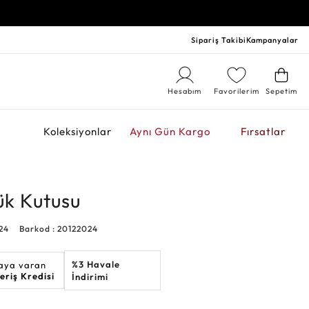
Sipariş Takibi
Kampanyalar
Hesabım
Favorilerim
Sepetim
r
Koleksiyonlar
Aynı Gün Kargo
Fırsatlar
zük Kutusu
24
Barkod : 20122024
%3 Havale
 aya varan
veriş Kredisi
İndirimi