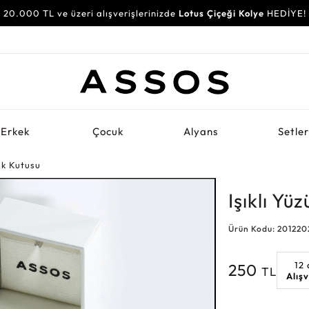
20.000 TL ve üzeri alışverişlerinizde
Lotus Çiçeği Kolye
HEDİYE!
Erkek
Çocuk
Alyans
Setle
zük Kutusu
Işıklı Yü
Ürün Kodu: 201220
12
250
TL
Alış