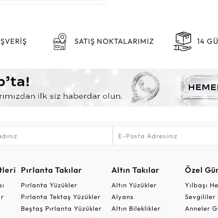
IŞVERİŞ
SATIŞ NOKTALARIMIZ
14 G
leri
Pırlanta Takılar
Altın Takılar
Özel Gü
sı
Pırlanta Yüzükler
Altın Yüzükler
Yılbaşı H
ar
Pırlanta Tektaş Yüzükler
Alyans
Sevgilile
Beştaş Pırlanta Yüzükler
Altın Bileklikler
Anneler G