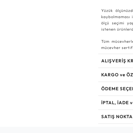
Yüzük ölçünüzd
kaybolmaması iç
ölçü seçimi ya
istenen ürünle
Tüm mücevherle
mücevher sertifi
ALIŞVERİŞ K
KARGO ve ÖZ
ÖDEME SEÇE
İPTAL, İADE 
SATIŞ NOKTA