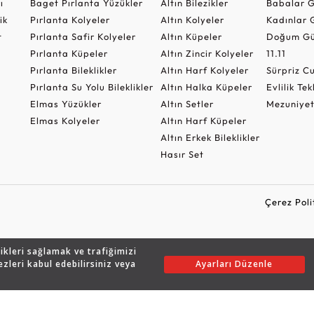
ı
Baget Pırlanta Yüzükler
Altın Bilezikler
Babalar G
ik
Pırlanta Kolyeler
Altın Kolyeler
Kadınlar 
t
Pırlanta Safir Kolyeler
Altın Küpeler
Doğum Gü
Pırlanta Küpeler
Altın Zincir Kolyeler
11.11
Pırlanta Bileklikler
Altın Harf Kolyeler
Sürpriz 
Pırlanta Su Yolu Bileklikler
Altın Halka Küpeler
Evlilik Tek
Elmas Yüzükler
Altın Setler
Mezuniyet
Elmas Kolyeler
Altın Harf Küpeler
Altın Erkek Bileklikler
Hasır Set
Çerez Poli
likleri sağlamak ve trafiğimizi
Copyright © 2026 Assos Pırlanta - Bu sitenin tüm hakları saklıdır.
ezleri kabul edebilirsiniz veya
Ayarları Düzenle