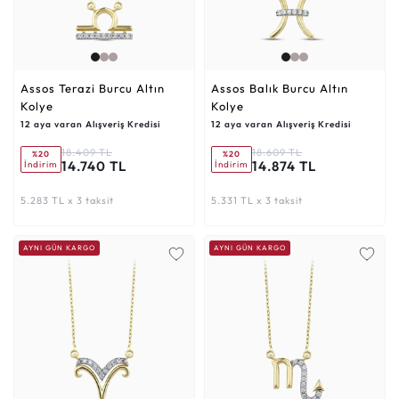
Assos Terazi Burcu Altın
Assos Balık Burcu Altın
Kolye
Kolye
12 aya varan Alışveriş Kredisi
12 aya varan Alışveriş Kredisi
18.409 TL
18.609 TL
%20
%20
14.740 TL
14.874 TL
İndirim
İndirim
5.283 TL x 3 taksit
5.331 TL x 3 taksit
AYNI GÜN KARGO
AYNI GÜN KARGO