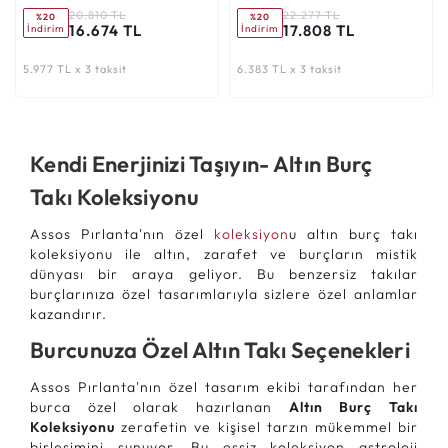
20.810 TL
22.277 TL
%20
%20
16.674 TL
17.808 TL
İndirim
İndirim
5.977 TL x 3 taksit
6.383 TL x 3 taksit
Kendi Enerjinizi Taşıyın- Altın Burç
Takı Koleksiyonu
Assos Pırlanta'nın özel
koleksiyon
u altın burç takı
koleksiyonu ile altın, zarafet ve burçların mistik
dünyası bir araya geliyor. Bu benzersiz takılar
burçlarınıza özel tasarımlarıyla sizlere özel anlamlar
kazandırır.
Burcunuza Özel Altın Takı Seçenekleri
Assos Pırlanta'nın özel tasarım ekibi tarafından her
burca özel olarak hazırlanan
Altın Burç Takı
Koleksiyonu
zerafetin ve kişisel tarzın mükemmel bir
birleşimini sunuyor. Bu eşsiz koleksiyon astroloji