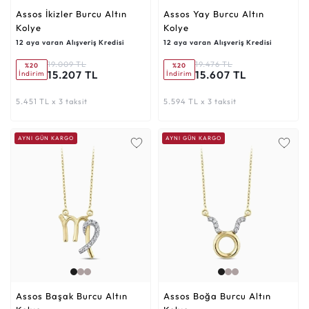
Assos İkizler Burcu Altın
Assos Yay Burcu Altın
Kolye
Kolye
12 aya varan Alışveriş Kredisi
12 aya varan Alışveriş Kredisi
19.009 TL
19.476 TL
%20
%20
15.207 TL
15.607 TL
İndirim
İndirim
5.451 TL x 3 taksit
5.594 TL x 3 taksit
AYNI GÜN KARGO
AYNI GÜN KARGO
Assos Başak Burcu Altın
Assos Boğa Burcu Altın