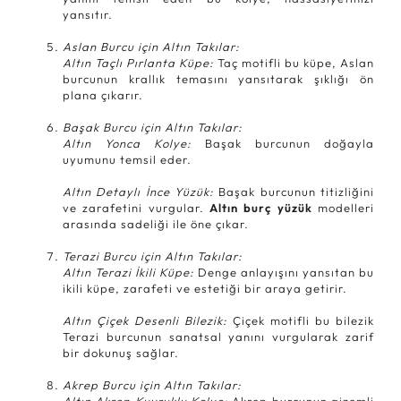
yansıtır.
Aslan Burcu için Altın Takılar:
Altın Taçlı Pırlanta Küpe:
Taç motifli bu küpe, Aslan
burcunun krallık temasını yansıtarak şıklığı ön
plana çıkarır.
Başak Burcu için Altın Takılar:
Altın Yonca Kolye:
Başak burcunun doğayla
uyumunu temsil eder.
Altın Detaylı İnce Yüzük:
Başak burcunun titizliğini
ve zarafetini vurgular.
Altın burç yüzük
modelleri
arasında sadeliği ile öne çıkar.
Terazi Burcu için Altın Takılar:
Altın Terazi İkili Küpe:
Denge anlayışını yansıtan bu
ikili küpe, zarafeti ve estetiği bir araya getirir.
Altın Çiçek Desenli Bilezik:
Çiçek motifli bu bilezik
Terazi burcunun sanatsal yanını vurgularak zarif
bir dokunuş sağlar.
Akrep Burcu için Altın Takılar:
Altın Akrep Kuyruklu Kolye:
Akrep burcunun gizemli