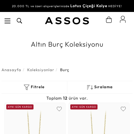
Lotus Çiçeği Kolye
20.000 TL ve üzeri alışverişlerinizde
HEDİYE!
Altın Burç Koleksiyonu
Anasayfa
Koleksiyonlar
Burç
Fitrele
Sıralama
Toplam
12
ürün var.
AYNI GÜN KARGO
AYNI GÜN KARGO