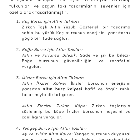
tutkunları ve özgün takı tasarımlarını sevenler için
özel olarak tasarlanmıştır.
Koç Burcu için Altın Takılar:
Zirkon Taşlı Altın Yüzük: Gösterişli bir tasarıma
sahip bu yüzük Koç burcunun enerjisini yansıtarak
güçlü bir ifade sağlar.
Boğa Burcu için Altın Takılar:
Altın ve Pırlanta Bilezik:
Sade ve şık bu bilezik
Boğa burcunun güvenilirliğini ve zarafetini
vurgular.
İkizler Burcu için Altın Takılar:
Altın İkizler Kolye:
İkizler burcunun enerjisini
yansıtan
altın burç kolyesi
hafif ve özgür ruhlu
tasarımıyla dikkat çeker.
Altın Zincirli Zirkon Küpe:
Zirkon taşlarıyla
süslenmiş bu küpe İkizler burcunun neşesini ve
canlılığını vurgular.
Yengeç Burcu için Altın Takılar:
Ay ve Yıldız Altın Kolye:
Yengeç burcunun duygusal
yanını temsil eden bu kolye, hassasiyetinizi