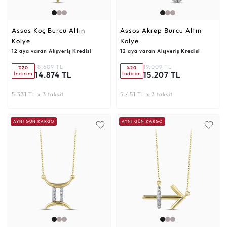
Assos Koç Burcu Altın
Assos Akrep Burcu Altın
Kolye
Kolye
12 aya varan Alışveriş Kredisi
12 aya varan Alışveriş Kredisi
18.609 TL
19.009 TL
%20
%20
14.874 TL
15.207 TL
İndirim
İndirim
5.331 TL x 3 taksit
5.451 TL x 3 taksit
AYNI GÜN KARGO
AYNI GÜN KARGO