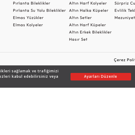
Pırlanta Bileklikler
Altın Harf Kolyeler
Sürpriz 
Pırlanta Su Yolu Bileklikler
Altın Halka Küpeler
Evlilik Tek
Elmas Yüzükler
Altın Setler
Mezuniyet
Elmas Kolyeler
Altın Harf Küpeler
Altın Erkek Bileklikler
Hasır Set
Çerez Poli
likleri sağlamak ve trafiğimizi
ezleri kabul edebilirsiniz veya
Ayarları Düzenle
Copyright © 2026 Assos Pırlanta - Bu sitenin tüm hakları saklıdır.