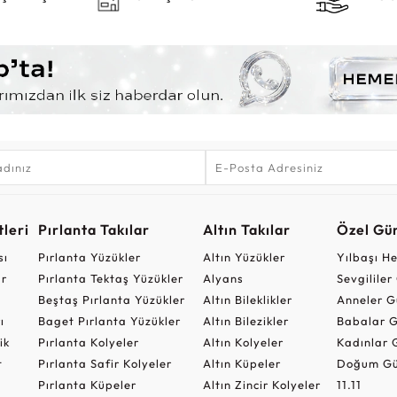
leri
Pırlanta Takılar
Altın Takılar
Özel Gü
sı
Pırlanta Yüzükler
Altın Yüzükler
Yılbaşı H
ar
Pırlanta Tektaş Yüzükler
Alyans
Sevgilile
Beştaş Pırlanta Yüzükler
Altın Bileklikler
Anneler G
ı
Baget Pırlanta Yüzükler
Altın Bilezikler
Babalar G
ik
Pırlanta Kolyeler
Altın Kolyeler
Kadınlar 
t
Pırlanta Safir Kolyeler
Altın Küpeler
Doğum Gü
Pırlanta Küpeler
Altın Zincir Kolyeler
11.11