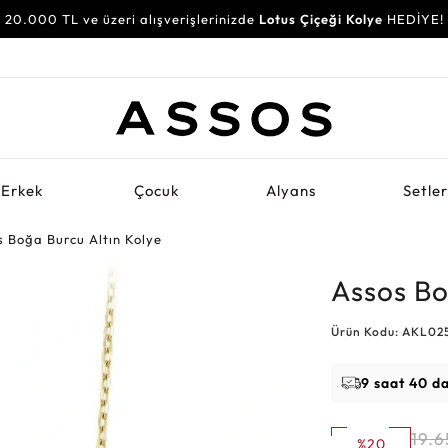
20.000 TL ve üzeri alışverişlerinizde
Lotus Çiçeği Kolye
HEDİYE!
Erkek
Çocuk
Alyans
Setle
s Boğa Burcu Altın Kolye
Assos Bo
Ürün Kodu: AKL0
9 saat 40 d
19.6
%20