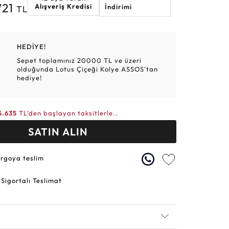
721
Alışveriş Kredisi
İndirimi
TL
Altın Hasır Setler
Elmas Bilezikler
Altın Tesbihler
Violet
Burç
HEDİYE!
Sepet toplamınız 20000 TL ve üzeri
olduğunda Lotus Çiçeği Kolye ASSOS'tan
hediye!
5.635
TL'den başlayan taksitlerle..
SATIN ALIN
argoya teslim
 Sigortalı Teslimat