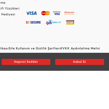
Cuma
lifi Yüzükleri
 Hediyesi
tikası
Site Kullanım ve Gizlilik Şartları
KVKK Aydınlatma Metni
Ticari Elektronik İleti Onayı
Güvenli Alışveriş
Hepsini Reddet
Kabul Et