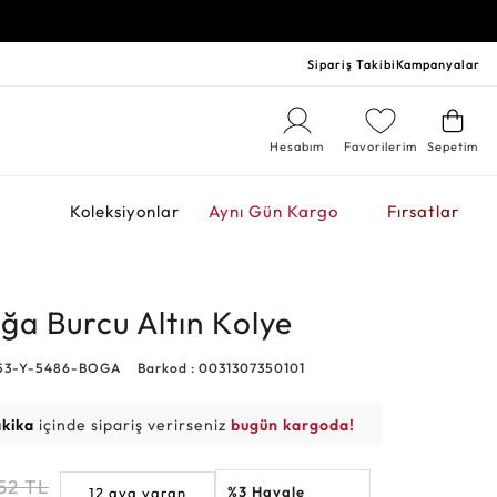
Sipariş Takibi
Kampanyalar
Hesabım
Favorilerim
Sepetim
r
Koleksiyonlar
Aynı Gün Kargo
Fırsatlar
ğa Burcu Altın Kolye
253-Y-5486-BOGA
Barkod : 0031307350101
akika
içinde sipariş verirseniz
bugün kargoda!
52
TL
%3 Havale
12 aya varan