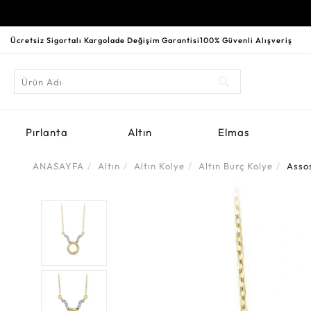
Ücretsiz Sigortalı Kargo
İade Değişim Garantisi
100% Güvenli Alışveriş
Pırlanta
Altın
Elmas
ANASAYFA
Altın
Altın Kolye
Altın Burç Kolye
Asso