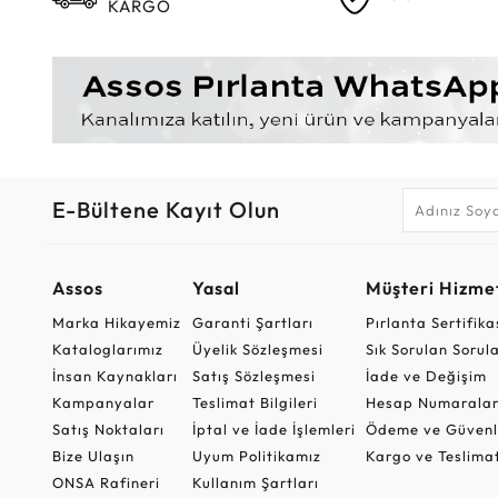
KARGO
E-Bültene Kayıt Olun
Assos
Yasal
Müşteri Hizmet
Marka Hikayemiz
Garanti Şartları
Pırlanta Sertifika
Kataloglarımız
Üyelik Sözleşmesi
Sık Sorulan Sorul
İnsan Kaynakları
Satış Sözleşmesi
İade ve Değişim
Kampanyalar
Teslimat Bilgileri
Hesap Numaralar
Satış Noktaları
İptal ve İade İşlemleri
Ödeme ve Güvenl
Bize Ulaşın
Uyum Politikamız
Kargo ve Teslima
ONSA Rafineri
Kullanım Şartları