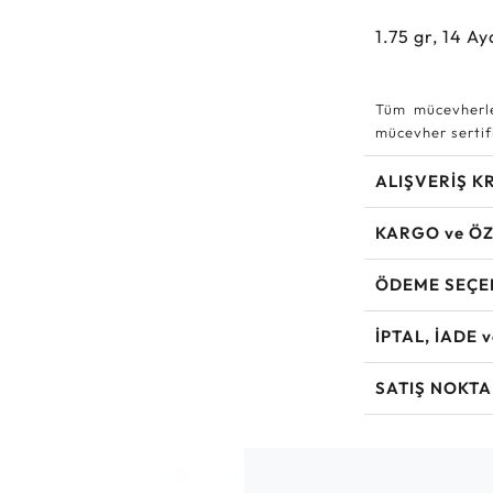
1.75
gr,
14
Ay
Tüm mücevherle
mücevher sertifi
ALIŞVERİŞ K
KARGO ve ÖZ
ÖDEME SEÇE
İPTAL, İADE 
SATIŞ NOKTA