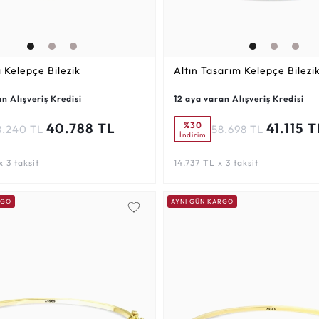
ı Kelepçe Bilezik
Altın Tasarım Kelepçe Bilezi
n Alışveriş Kredisi
12 aya varan Alışveriş Kredisi
%30
40.788 TL
41.115 T
8.240 TL
58.698 TL
İndirim
 3 taksit
14.737 TL x 3 taksit
RGO
AYNI GÜN KARGO