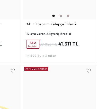
k
Altın Tasarım Kelepçe Bilezik
12 aya varan Alışveriş Kredisi
%30
L
41.311 TL
59.025 TL
İndirim
14.807 TL x 3 taksit
AYNI GÜN KARGO