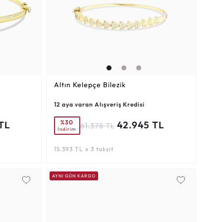
Altın Kelepçe Bilezik
12 aya varan Alışveriş Kredisi
%30
 TL
42.945 TL
61.378 TL
İndirim
15.393 TL x 3 taksit
AYNI GÜN KARGO