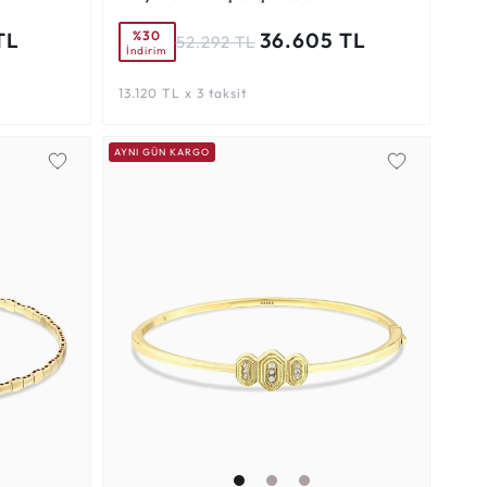
%30
TL
36.605 TL
52.292 TL
İndirim
13.120 TL x 3 taksit
AYNI GÜN KARGO