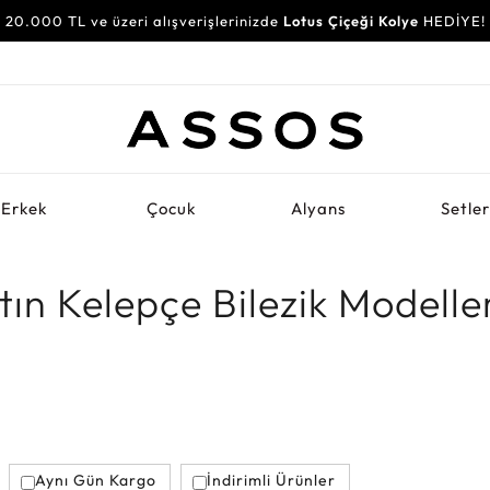
20.000 TL ve üzeri alışverişlerinizde
Lotus Çiçeği Kolye
HEDİYE!
Erkek
Çocuk
Alyans
Setle
tın Kelepçe Bilezik Modelle
Aynı Gün Kargo
İndirimli Ürünler