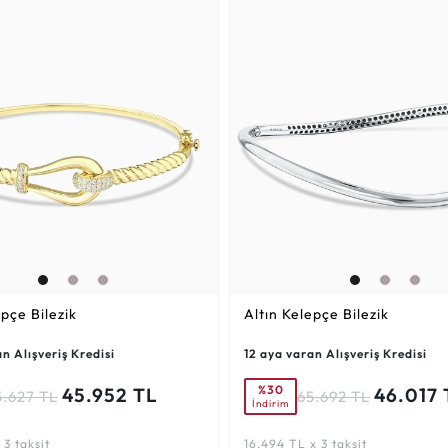
epçe Bilezik
Altın Kelepçe Bilezik
n Alışveriş Kredisi
12 aya varan Alışveriş Kredisi
%30
45.952 TL
46.017 
5.627 TL
65.692 TL
İndirim
 3 taksit
16.494 TL x 3 taksit