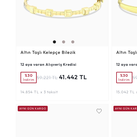
Altın Taşlı Kelepçe Bilezik
Altın Taşl
12 aya varan Alışveriş Kredisi
12 aya vara
%30
%30
41.442 TL
59.221 TL
5
İndirim
İndirim
14.854 TL x 3 taksit
15.042 TL x
AYNI GÜN KARGO
AYNI GÜN KA