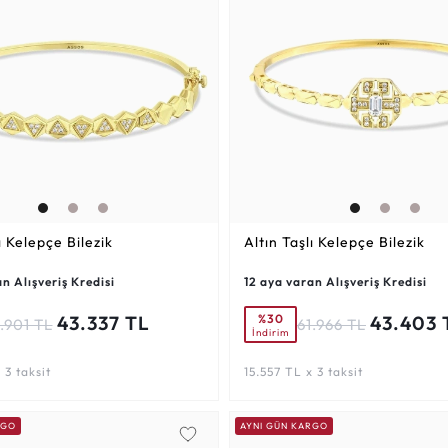
ı Kelepçe Bilezik
Altın Taşlı Kelepçe Bilezik
n Alışveriş Kredisi
12 aya varan Alışveriş Kredisi
%30
43.337 TL
43.403 
.901 TL
61.966 TL
İndirim
 3 taksit
15.557 TL x 3 taksit
RGO
AYNI GÜN KARGO