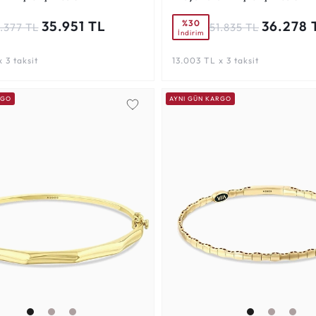
%30
35.951 TL
36.278 
1.377 TL
51.835 TL
İndirim
 3 taksit
13.003 TL x 3 taksit
RGO
AYNI GÜN KARGO