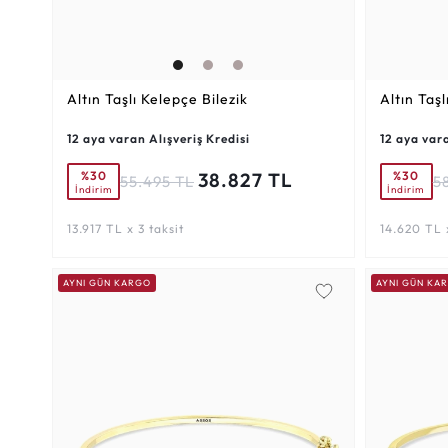
Altın Taşlı Kelepçe Bilezik
Altın Taşl
12 aya varan Alışveriş Kredisi
12 aya vara
%30
%30
38.827 TL
55.495 TL
5
İndirim
İndirim
13.917 TL x 3 taksit
14.620 TL x
AYNI GÜN KARGO
AYNI GÜN KA