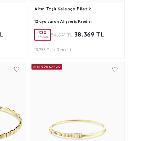
k
Altın Taşlı Kelepçe Bilezik
12 aya varan Alışveriş Kredisi
%30
TL
38.369 TL
54.841 TL
İndirim
13.753 TL x 3 taksit
AYNI GÜN KARGO