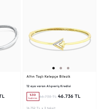
Altın Taşlı Kelepçe Bilezik
12 aya varan Alışveriş Kredisi
%30
TL
46.736 TL
66.738 TL
İndirim
16.752 TL x 3 taksit