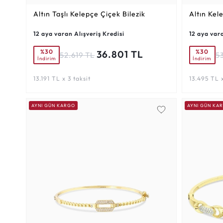
Altın Taşlı Kelepçe Çiçek Bilezik
Altın Kel
12 aya varan Alışveriş Kredisi
12 aya vara
%30
%30
36.801 TL
52.619 TL
5
İndirim
İndirim
13.191 TL x 3 taksit
13.495 TL x
AYNI GÜN KARGO
AYNI GÜN KA