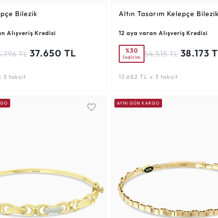
epçe Bilezik
Altın Tasarım Kelepçe Bilezi
n Alışveriş Kredisi
12 aya varan Alışveriş Kredisi
%30
37.650 TL
38.173 
3.796 TL
54.515 TL
İndirim
 3 taksit
13.682 TL x 3 taksit
RGO
AYNI GÜN KARGO