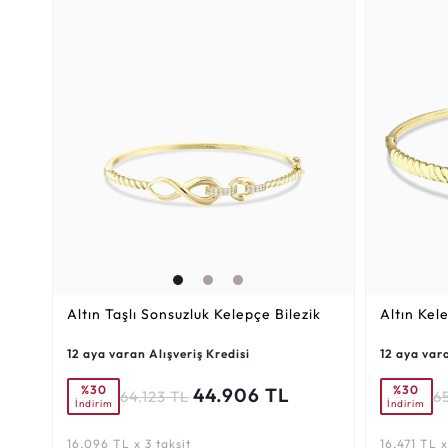
Altın Taşlı Sonsuzluk Kelepçe Bilezik
Altın Kel
12 aya varan Alışveriş Kredisi
12 aya vara
%30
%30
44.906 TL
64.123 TL
6
İndirim
İndirim
16.096 TL x 3 taksit
16.471 TL x