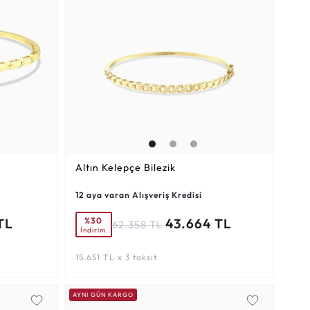
Altın Kelepçe Bilezik
12 aya varan Alışveriş Kredisi
%30
TL
43.664 TL
62.358 TL
İndirim
15.651 TL x 3 taksit
AYNI GÜN KARGO