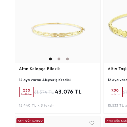
Altın Kelepçe Bilezik
Altın Taşl
12 aya varan Alışveriş Kredisi
12 aya vara
%30
%30
43.076 TL
61.574 TL
61
İndirim
İndirim
15.440 TL x 3 taksit
15.533 TL x
AYNI GÜN KARGO
AYNI GÜN KA