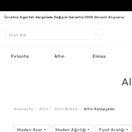
Ücretsiz Sigortalı Kargo
İade Değişim Garantisi
100% Güvenli Alışveriş
Pırlanta
Altın
Elmas
Al
Anasayfa
Altın
Altın Bilezik
Altın Kelepçeler
Maden Ayar
Maden Ağırlığı
Fiyat Aralığı