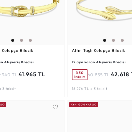
ı Kelepçe Bilezik
Altın Taşlı Kelepçe Bilezik
n Alışveriş Kredisi
12 aya varan Alışveriş Kredisi
%30
41.965 TL
42.618
9.940 TL
60.855 TL
İndirim
 3 taksit
15.276 TL x 3 taksit
RGO
AYNI GÜN KARGO