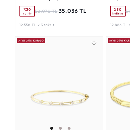
%30
%30
35.036 TL
50.070 TL
5
İndirim
İndirim
12.558 TL x 3 taksit
12.886 TL x
AYNI GÜN KARGO
AYNI GÜN KA