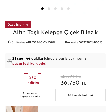
ÖZEL İNDİRİM
Altın Taşlı Kelepçe Çiçek Bilezik
Ürün Kodu: ABLZ0560-Y-1089
Barkod : 0031382610013
21 saat 44 dakika
içinde sipariş verirseniz
pazartesi kargoda!
52.491
TL
%30
36.750
TL
İndirim
12 aya varan
%3 Havale İndirimi
Alışveriş Kredisi