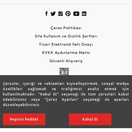
Çerez Politikası
Site Kullanım ve Gizlilik Şartları
Ticari Elektronik İleti Onayı
KVKK Aydınlatma Metni
Güvenli Alışveriş
Çerezler, içeriği ve reklamları kişiselleştirmek, sosyal medya
özellikleri sağlamak ve trafiğimizi analiz etmek için
kullanılmaktadır. “Kabul Et” seçeneği ile tüm çerezleri kabul
edebilirsiniz veya “Çerez Ayarları” seçeneği ile ayarları
düzenleyebilirsiniz.
© 2026 Assos Diamond
52.491
TL
SATIN ALIN
Hepsini Reddet
Ayarları Düzenle
Kabul Et
36.750
TL
Copyright © 2026 Assos Pırlanta - Bu sitenin tüm hakları