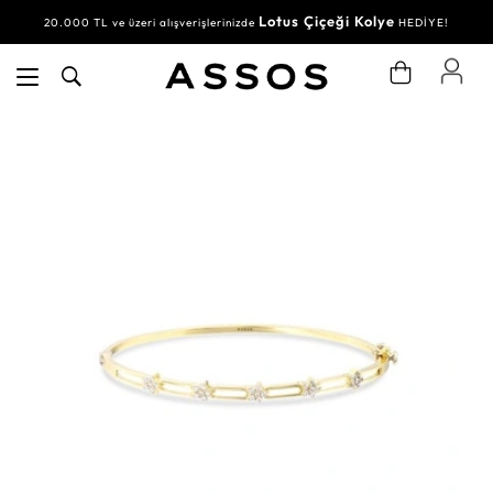
Lotus Çiçeği Kolye
20.000 TL ve üzeri alışverişlerinizde
HEDİYE!