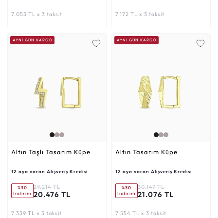
7.053 TL x 3 taksit
7.172 TL x 3 taksit
AYNI GÜN KARGO
AYNI GÜN KARGO
Altın Taşlı Tasarım Küpe
Altın Tasarım Küpe
12 aya varan Alışveriş Kredisi
12 aya varan Alışveriş Kredisi
29.214 TL
30.147 TL
%30
%30
20.476 TL
21.076 TL
İndirim
İndirim
7.339 TL x 3 taksit
7.554 TL x 3 taksit