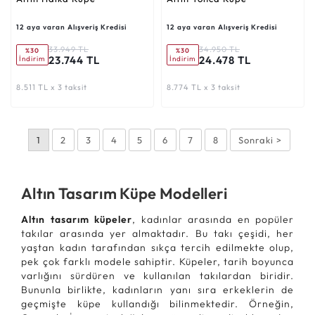
12 aya varan Alışveriş Kredisi
12 aya varan Alışveriş Kredisi
33.949 TL
34.950 TL
%30
%30
23.744 TL
24.478 TL
İndirim
İndirim
8.511 TL x 3 taksit
8.774 TL x 3 taksit
1
2
3
4
5
6
7
8
Sonraki >
Altın Tasarım Küpe Modelleri
Altın tasarım küpeler
, kadınlar arasında en popüler
takılar arasında yer almaktadır. Bu takı çeşidi, her
yaştan kadın tarafından sıkça tercih edilmekte olup,
pek çok farklı modele sahiptir. Küpeler, tarih boyunca
varlığını sürdüren ve kullanılan takılardan biridir.
Bununla birlikte, kadınların yanı sıra erkeklerin de
geçmişte küpe kullandığı bilinmektedir. Örneğin,