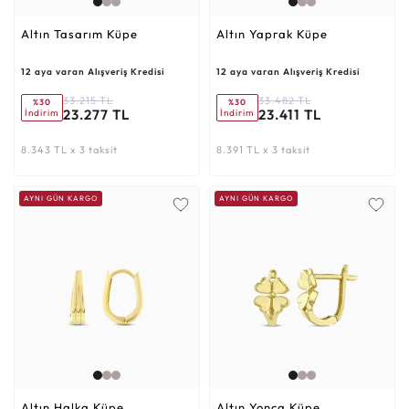
Altın Tasarım Küpe
Altın Yaprak Küpe
12 aya varan Alışveriş Kredisi
12 aya varan Alışveriş Kredisi
33.215 TL
33.482 TL
%30
%30
23.277 TL
23.411 TL
İndirim
İndirim
8.343 TL x 3 taksit
8.391 TL x 3 taksit
AYNI GÜN KARGO
AYNI GÜN KARGO
Altın Halka Küpe
Altın Yonca Küpe