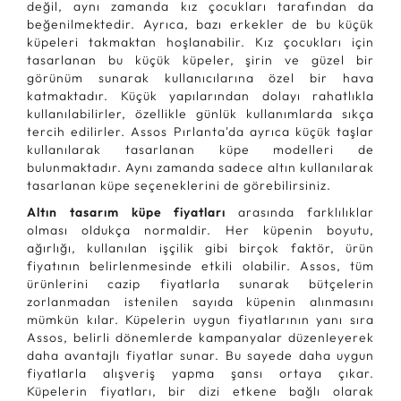
değil, aynı zamanda kız çocukları tarafından da
beğenilmektedir. Ayrıca, bazı erkekler de bu küçük
küpeleri takmaktan hoşlanabilir. Kız çocukları için
tasarlanan bu küçük küpeler, şirin ve güzel bir
görünüm sunarak kullanıcılarına özel bir hava
katmaktadır. Küçük yapılarından dolayı rahatlıkla
kullanılabilirler, özellikle günlük kullanımlarda sıkça
tercih edilirler. Assos Pırlanta'da ayrıca küçük taşlar
kullanılarak tasarlanan küpe modelleri de
bulunmaktadır. Aynı zamanda sadece altın kullanılarak
tasarlanan küpe seçeneklerini de görebilirsiniz.
Altın tasarım küpe fiyatları
arasında farklılıklar
olması oldukça normaldir. Her küpenin boyutu,
ağırlığı, kullanılan işçilik gibi birçok faktör, ürün
fiyatının belirlenmesinde etkili olabilir. Assos, tüm
ürünlerini cazip fiyatlarla sunarak bütçelerin
zorlanmadan istenilen sayıda küpenin alınmasını
mümkün kılar. Küpelerin uygun fiyatlarının yanı sıra
Assos, belirli dönemlerde kampanyalar düzenleyerek
daha avantajlı fiyatlar sunar. Bu sayede daha uygun
fiyatlarla alışveriş yapma şansı ortaya çıkar.
Küpelerin fiyatları, bir dizi etkene bağlı olarak