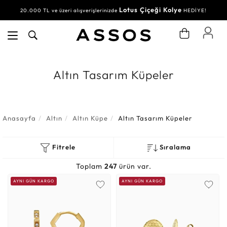
Lotus Çiçeği Kolye
Su Yolu Bileklik
20.000 TL ve üzeri alışverişlerinizde
30.000 TL ve üzeri alışverişlerinizde
HEDİYE!
HEDİYE!
Altın Tasarım Küpeler
Anasayfa
Altın
Altın Küpe
Altın Tasarım Küpeler
Fitrele
Sıralama
Toplam
247
ürün var.
AYNI GÜN KARGO
AYNI GÜN KARGO