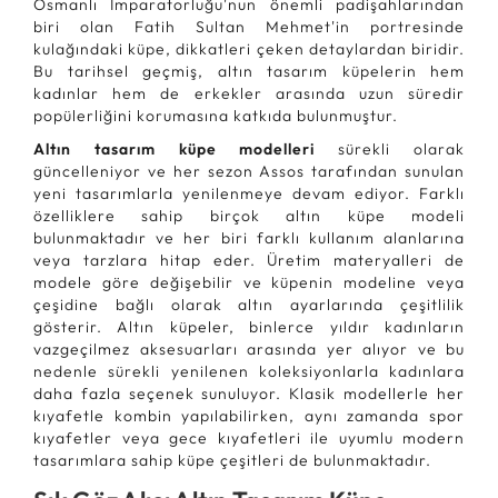
Osmanlı İmparatorluğu'nun önemli padişahlarından
biri olan Fatih Sultan Mehmet'in portresinde
kulağındaki küpe, dikkatleri çeken detaylardan biridir.
Bu tarihsel geçmiş, altın tasarım küpelerin hem
kadınlar hem de erkekler arasında uzun süredir
popülerliğini korumasına katkıda bulunmuştur.
Altın tasarım küpe modelleri
sürekli olarak
güncelleniyor ve her sezon Assos tarafından sunulan
yeni tasarımlarla yenilenmeye devam ediyor. Farklı
özelliklere sahip birçok altın küpe modeli
bulunmaktadır ve her biri farklı kullanım alanlarına
veya tarzlara hitap eder. Üretim materyalleri de
modele göre değişebilir ve küpenin modeline veya
çeşidine bağlı olarak altın ayarlarında çeşitlilik
gösterir. Altın küpeler, binlerce yıldır kadınların
vazgeçilmez aksesuarları arasında yer alıyor ve bu
nedenle sürekli yenilenen koleksiyonlarla kadınlara
daha fazla seçenek sunuluyor. Klasik modellerle her
kıyafetle kombin yapılabilirken, aynı zamanda spor
kıyafetler veya gece kıyafetleri ile uyumlu modern
tasarımlara sahip küpe çeşitleri de bulunmaktadır.