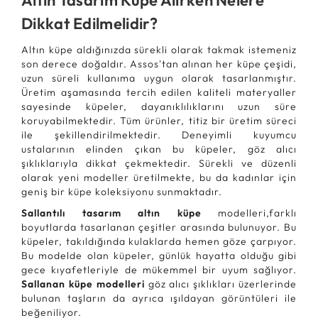
Altın Tasarım Küpe Alırken Nelere
Dikkat Edilmelidir?
Altın küpe aldığınızda sürekli olarak takmak istemeniz
son derece doğaldır. Assos'tan alınan her küpe çeşidi,
uzun süreli kullanıma uygun olarak tasarlanmıştır.
Üretim aşamasında tercih edilen kaliteli materyaller
sayesinde küpeler, dayanıklılıklarını uzun süre
koruyabilmektedir. Tüm ürünler, titiz bir üretim süreci
ile şekillendirilmektedir. Deneyimli kuyumcu
ustalarının elinden çıkan bu küpeler, göz alıcı
şıklıklarıyla dikkat çekmektedir. Sürekli ve düzenli
olarak yeni modeller üretilmekte, bu da kadınlar için
geniş bir küpe koleksiyonu sunmaktadır.
Sallantılı tasarım altın küpe
modelleri,farklı
boyutlarda tasarlanan çeşitler arasında bulunuyor. Bu
küpeler, takıldığında kulaklarda hemen göze çarpıyor.
Bu modelde olan küpeler, günlük hayatta olduğu gibi
gece kıyafetleriyle de mükemmel bir uyum sağlıyor.
Sallanan küpe modelleri
göz alıcı şıklıkları üzerlerinde
bulunan taşların da ayrıca ışıldayan görüntüleri ile
beğeniliyor.