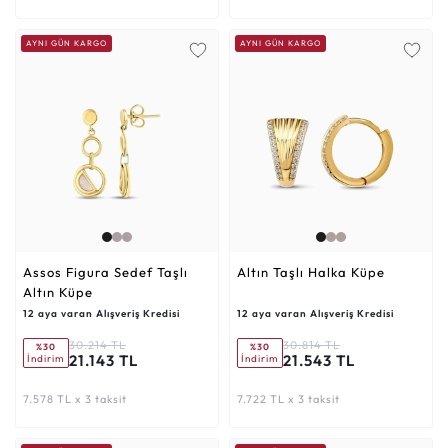
AYNI GÜN KARGO
AYNI GÜN KARGO
Assos Figura Sedef Taşlı
Altın Taşlı Halka Küpe
Altın Küpe
12 aya varan Alışveriş Kredisi
12 aya varan Alışveriş Kredisi
30.214 TL
30.814 TL
%30
%30
21.143 TL
21.543 TL
İndirim
İndirim
7.578 TL x 3 taksit
7.722 TL x 3 taksit