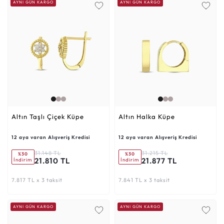
AYNI GÜN KARGO
AYNI GÜN KARGO
Altın Taşlı Çiçek Küpe
Altın Halka Küpe
12 aya varan Alışveriş Kredisi
12 aya varan Alışveriş Kredisi
31.148 TL
31.215 TL
%30
%30
21.810 TL
21.877 TL
İndirim
İndirim
7.817 TL x 3 taksit
7.841 TL x 3 taksit
AYNI GÜN KARGO
AYNI GÜN KARGO