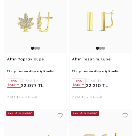
Altın Yaprak Küpe
Altın Tasarım Küpe
12 aya varan Alışveriş Kredisi
12 aya varan Alışveriş Kredisi
31.548 TL
31.681 TL
%30
%30
22.077 TL
22.210 TL
İndirim
İndirim
7.913 TL x 3 taksit
7.961 TL x 3 taksit
AYNI GÜN KARGO
AYNI GÜN KARGO