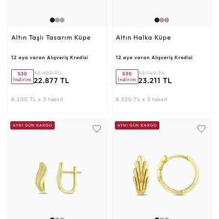
Altın Taşlı Tasarım Küpe
Altın Halka Küpe
12 aya varan Alışveriş Kredisi
12 aya varan Alışveriş Kredisi
32.682 TL
33.149 TL
%30
%30
22.877 TL
23.211 TL
İndirim
İndirim
8.200 TL x 3 taksit
8.320 TL x 3 taksit
AYNI GÜN KARGO
AYNI GÜN KARGO