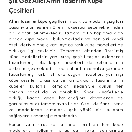
Şık Göz Alıcı Altın Tasarım Küpe
Çeşitleri
Altın tasarım küpe çeşitleri
, klasik ve modern çizgileri
başarıyla birleştiren önemli aksesuar seçeneklerinden
biri olarak bilinmektedir. Tamamı altın kaplama olan
birçok küpe modeli bulunmaktadır ve her biri kendi
özellikleriyle öne çıkar. Ayrıca taşlı küpe modelleri de
oldukça ilgi çekicidir. Tamamen altından üretilmiş
küpe modellerinin yanı sıra, çeşitli taşlar eklenerek
tasarlanmış lüks küpe modelleri de kullanıcıların
dikkatini çekmektedir. Top, sallantılı ve halka şeklinde
tasarlanmış farklı stillere uygun modeller, yenilikçi
küpe çeşitleri arasında yer almaktadır. Tasarım altın
küpeler, kullanışlı olmaları nedeniyle günün her
anında rahatlıkla kullanılabilir. Spor kıyafetlerle
olduğu kadar gece katılacağınız davetlerde de
görünümünüzü tamamlayabilirler. Özellikle farklı renk
ve modellerde olmaları, çok yönlü bir kullanım
sağlayarak avantaj sunmaktadır.
Bunun yanı sıra, saf altından üretilen tüm küpe
modelleri, kullanım sırasında veya sonrasında