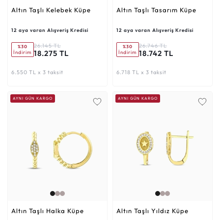
Altın Taşlı Kelebek Küpe
Altın Taşlı Tasarım Küpe
12 aya varan Alışveriş Kredisi
12 aya varan Alışveriş Kredisi
26.145 TL
26.746 TL
%30
%30
18.275 TL
18.742 TL
İndirim
İndirim
6.550 TL x 3 taksit
6.718 TL x 3 taksit
AYNI GÜN KARGO
AYNI GÜN KARGO
Altın Taşlı Halka Küpe
Altın Taşlı Yıldız Küpe