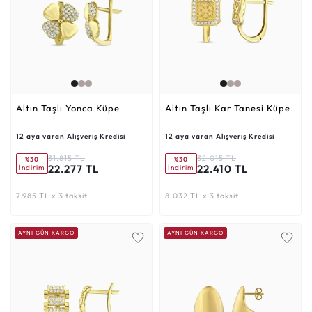
Altın Taşlı Yonca Küpe
Altın Taşlı Kar Tanesi Küpe
12 aya varan Alışveriş Kredisi
12 aya varan Alışveriş Kredisi
31.815 TL
32.015 TL
%30
%30
22.277 TL
22.410 TL
İndirim
İndirim
7.985 TL x 3 taksit
8.032 TL x 3 taksit
AYNI GÜN KARGO
AYNI GÜN KARGO