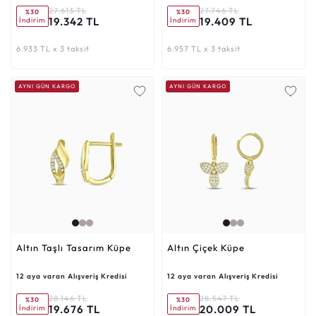
27.613 TL
27.746 TL
%30
%30
19.342 TL
19.409 TL
İndirim
İndirim
6.933 TL x 3 taksit
6.957 TL x 3 taksit
AYNI GÜN KARGO
AYNI GÜN KARGO
Altın Taşlı Tasarım Küpe
Altın Çiçek Küpe
12 aya varan Alışveriş Kredisi
12 aya varan Alışveriş Kredisi
28.146 TL
28.547 TL
%30
%30
19.676 TL
20.009 TL
İndirim
İndirim