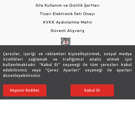
Site Kullanım ve Gizlilik Şartları
Ticari Elektronik İleti Onayı
KVKK Aydınlatma Metni
Güvenli Alışveriş
Çerezler, içeriği ve reklamları kişiselleştirmek, sosyal medya
özellikleri sağlamak ve trafiğimizi analiz etmek için
kullanılmaktadır. “Kabul Et” seçeneği ile tüm çerezleri kabul
edebilirsiniz veya “Çerez Ayarları” seçeneği ile ayarları
düzenleyebilirsiniz.
© 2026 Assos Diamond
Hepsini Reddet
Ayarları Düzenle
Kabul Et
Copyright © 2026 Assos Pırlanta - Bu sitenin tüm hakları
saklıdır.