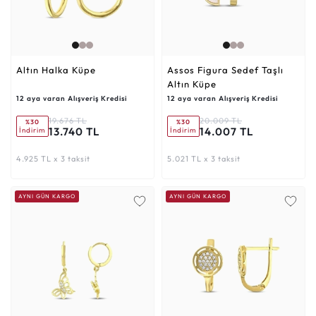
Altın Halka Küpe
Assos Figura Sedef Taşlı
Altın Küpe
12 aya varan Alışveriş Kredisi
12 aya varan Alışveriş Kredisi
19.676 TL
20.009 TL
%30
%30
13.740 TL
14.007 TL
İndirim
İndirim
4.925 TL x 3 taksit
5.021 TL x 3 taksit
AYNI GÜN KARGO
AYNI GÜN KARGO