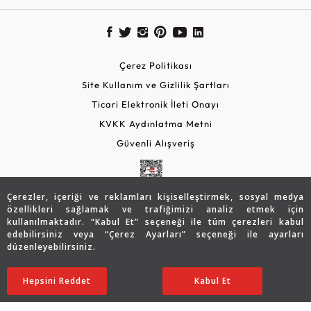
Çerez Politikası
Site Kullanım ve Gizlilik Şartları
Ticari Elektronik İleti Onayı
KVKK Aydınlatma Metni
Güvenli Alışveriş
Çerezler, içeriği ve reklamları kişiselleştirmek, sosyal medya
özellikleri sağlamak ve trafiğimizi analiz etmek için
kullanılmaktadır. “Kabul Et” seçeneği ile tüm çerezleri kabul
edebilirsiniz veya “Çerez Ayarları” seçeneği ile ayarları
düzenleyebilirsiniz.
© 2026 Assos Diamond
33.500
TL
SATIN ALIN
Hepsini Reddet
Ayarları Düzenle
Kabul Et
23.423
TL
Copyright © 2026 Assos Pırlanta - Bu sitenin tüm hakları