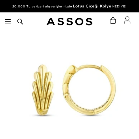
Lotus Çiçeği Kolye
20.000 TL ve üzeri alışverişlerinizde
HEDİYE!