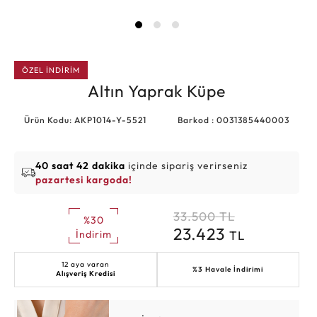
ÖZEL İNDİRİM
Altın Yaprak Küpe
Ürün Kodu: AKP1014-Y-5521
Barkod : 0031385440003
40 saat 42 dakika
içinde sipariş verirseniz
pazartesi kargoda!
33.500
TL
%30
23.423
TL
İndirim
12 aya varan
%3 Havale İndirimi
Alışveriş Kredisi