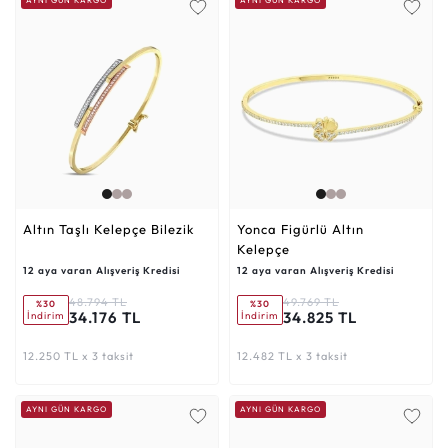
Altın Taşlı Kelepçe Bilezik
Yonca Figürlü Altın
Kelepçe
12 aya varan Alışveriş Kredisi
12 aya varan Alışveriş Kredisi
48.794 TL
49.769 TL
%30
%30
34.176 TL
34.825 TL
İndirim
İndirim
12.250 TL x 3 taksit
12.482 TL x 3 taksit
AYNI GÜN KARGO
AYNI GÜN KARGO