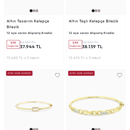
Altın Tasarım Kelepçe
Altın Taşlı Kelepçe Bilezik
Bilezik
12 aya varan Alışveriş Kredisi
12 aya varan Alışveriş Kredisi
54.187 TL
54.512 TL
%30
%30
37.944 TL
38.139 TL
İndirim
İndirim
13.600 TL x 3 taksit
13.670 TL x 3 taksit
AYNI GÜN KARGO
AYNI GÜN KARGO