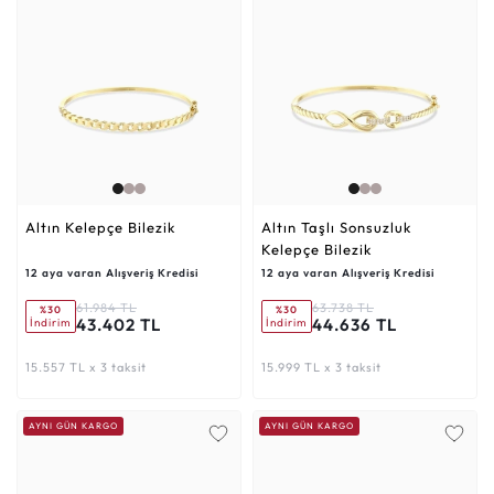
Altın Kelepçe Bilezik
Altın Taşlı Sonsuzluk
Kelepçe Bilezik
12 aya varan Alışveriş Kredisi
12 aya varan Alışveriş Kredisi
61.984 TL
63.738 TL
%30
%30
43.402 TL
44.636 TL
İndirim
İndirim
15.557 TL x 3 taksit
15.999 TL x 3 taksit
AYNI GÜN KARGO
AYNI GÜN KARGO