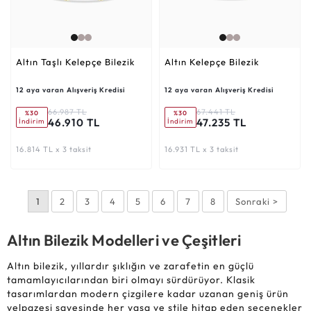
Altın Taşlı Kelepçe Bilezik
Altın Kelepçe Bilezik
12 aya varan Alışveriş Kredisi
12 aya varan Alışveriş Kredisi
66.987 TL
67.441 TL
%30
%30
46.910 TL
47.235 TL
İndirim
İndirim
16.814 TL x 3 taksit
16.931 TL x 3 taksit
1
2
3
4
5
6
7
8
Sonraki >
Altın Bilezik Modelleri ve Çeşitleri
Altın bilezik, yıllardır şıklığın ve zarafetin en güçlü
tamamlayıcılarından biri olmayı sürdürüyor. Klasik
tasarımlardan modern çizgilere kadar uzanan geniş ürün
yelpazesi sayesinde her yaşa ve stile hitap eden seçenekler