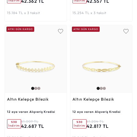
42.362 TL
42.557 TL
İndirim
İndirim
15.184 TL x 3 taksit
15.254 TL x 3 taksit
AYNI GÜN KARGO
AYNI GÜN KARGO
Altın Kelepçe Bilezik
Altın Kelepçe Bilezik
12 aya varan Alışveriş Kredisi
12 aya varan Alışveriş Kredisi
61.009 TL
61.204 TL
%30
%30
42.687 TL
42.817 TL
İndirim
İndirim