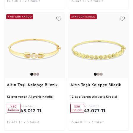
15.300 TL x 3 taksit
15.347 TL x 3 taksit
AYNI GÜN KARGO
AYNI GÜN KARGO
Altın Taşlı Kelepçe Bilezik
Altın Taşlı Kelepçe Bilezik
12 aya varan Alışveriş Kredisi
12 aya varan Alışveriş Kredisi
61.464 TL
61.529 TL
%30
%30
43.012 TL
43.077 TL
İndirim
İndirim
15.417 TL x 3 taksit
15.440 TL x 3 taksit