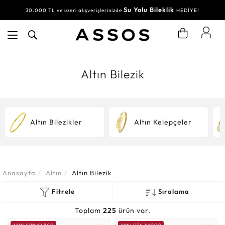
Su Yolu Bileklik
30.000 TL ve üzeri alışverişlerinizde
HEDİYE!
Altın Bilezik
Altın Bilezikler
Altın Kelepçeler
Anasayfa
Altın
Altın Bilezik
Fitrele
Sıralama
Toplam
225
ürün var.
AYNI GÜN KARGO
AYNI GÜN KARGO