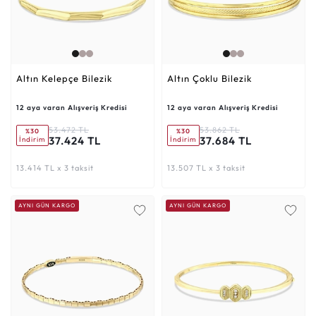
Altın Kelepçe Bilezik
Altın Çoklu Bilezik
12 aya varan Alışveriş Kredisi
12 aya varan Alışveriş Kredisi
53.472 TL
53.862 TL
%30
%30
37.424 TL
37.684 TL
İndirim
İndirim
13.414 TL x 3 taksit
13.507 TL x 3 taksit
AYNI GÜN KARGO
AYNI GÜN KARGO