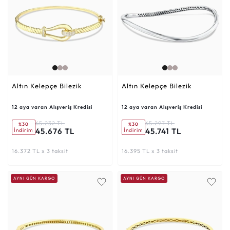
Altın Kelepçe Bilezik
Altın Kelepçe Bilezik
12 aya varan Alışveriş Kredisi
12 aya varan Alışveriş Kredisi
65.232 TL
65.297 TL
%30
%30
45.676 TL
45.741 TL
İndirim
İndirim
16.372 TL x 3 taksit
16.395 TL x 3 taksit
AYNI GÜN KARGO
AYNI GÜN KARGO