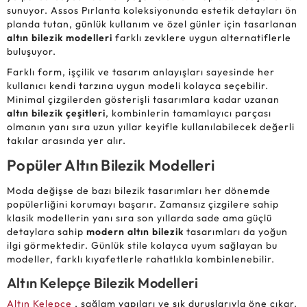
sunuyor. Assos Pırlanta koleksiyonunda estetik detayları ön
planda tutan, günlük kullanım ve özel günler için tasarlanan
altın bilezik modelleri
farklı zevklere uygun alternatiflerle
buluşuyor.
Farklı form, işçilik ve tasarım anlayışları sayesinde her
kullanıcı kendi tarzına uygun modeli kolayca seçebilir.
Minimal çizgilerden gösterişli tasarımlara kadar uzanan
altın bilezik çeşitleri
, kombinlerin tamamlayıcı parçası
olmanın yanı sıra uzun yıllar keyifle kullanılabilecek değerli
takılar arasında yer alır.
Popüler Altın Bilezik Modelleri
Moda değişse de bazı bilezik tasarımları her dönemde
popülerliğini korumayı başarır. Zamansız çizgilere sahip
klasik modellerin yanı sıra son yıllarda sade ama güçlü
detaylara sahip
modern altın bilezik
tasarımları da yoğun
ilgi görmektedir. Günlük stile kolayca uyum sağlayan bu
modeller, farklı kıyafetlerle rahatlıkla kombinlenebilir.
Altın Kelepçe Bilezik Modelleri
Altın Kelepçe
, sağlam yapıları ve şık duruşlarıyla öne çıkar.