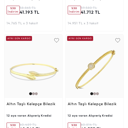
58.865 TL
59.580 TL
%30
%30
41.193 TL
41.712 TL
İndirim
İndirim
14.765 TL x 3 taksit
14.951 TL x 3 taksit
AYNI GÜN KARGO
AYNI GÜN KARGO
Altın Taşlı Kelepçe Bilezik
Altın Taşlı Kelepçe Bilezik
12 aya varan Alışveriş Kredisi
12 aya varan Alışveriş Kredisi
60.489 TL
60.814 TL
%30
%30