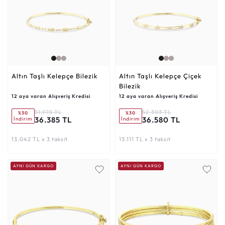
Altın Taşlı Kelepçe Bilezik
Altın Taşlı Kelepçe Çiçek
Bilezik
12 aya varan Alışveriş Kredisi
12 aya varan Alışveriş Kredisi
51.978 TL
52.303 TL
%30
%30
36.385 TL
36.580 TL
İndirim
İndirim
13.042 TL x 3 taksit
13.111 TL x 3 taksit
AYNI GÜN KARGO
AYNI GÜN KARGO