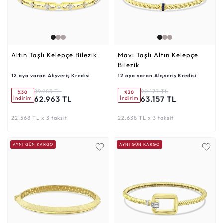
Altın Taşlı Kelepçe Bilezik
Mavi Taşlı Altın Kelepçe
Bilezik
12 aya varan Alışveriş Kredisi
12 aya varan Alışveriş Kredisi
89.983 TL
90.177 TL
%30
%30
62.963 TL
63.157 TL
İndirim
İndirim
22.568 TL x 3 taksit
22.638 TL x 3 taksit
AYNI GÜN KARGO
AYNI GÜN KARGO