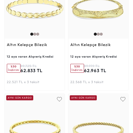
Altın Kelepçe Bilezik
Altın Kelepçe Bilezik
12 aya varan Alışveriş Kredisi
12 aya varan Alışveriş Kredisi
89.725 TL
89.919 TL
%30
%30
62.833 TL
62.963 TL
İndirim
İndirim
22.521 TL x 3 taksit
22.568 TL x 3 taksit
AYNI GÜN KARGO
AYNI GÜN KARGO