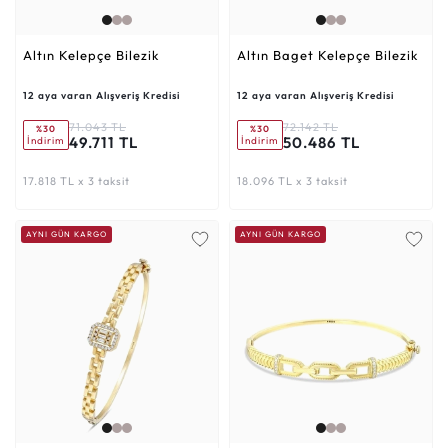
Altın Kelepçe Bilezik
Altın Baget Kelepçe Bilezik
12 aya varan Alışveriş Kredisi
12 aya varan Alışveriş Kredisi
71.043 TL
72.142 TL
%30
%30
49.711 TL
50.486 TL
İndirim
İndirim
17.818 TL x 3 taksit
18.096 TL x 3 taksit
AYNI GÜN KARGO
AYNI GÜN KARGO