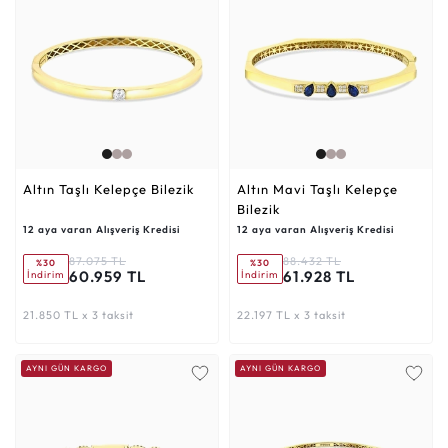
Altın Taşlı Kelepçe Bilezik
Altın Mavi Taşlı Kelepçe
Bilezik
12 aya varan Alışveriş Kredisi
12 aya varan Alışveriş Kredisi
87.075 TL
88.432 TL
%30
%30
60.959 TL
61.928 TL
İndirim
İndirim
21.850 TL x 3 taksit
22.197 TL x 3 taksit
AYNI GÜN KARGO
AYNI GÜN KARGO