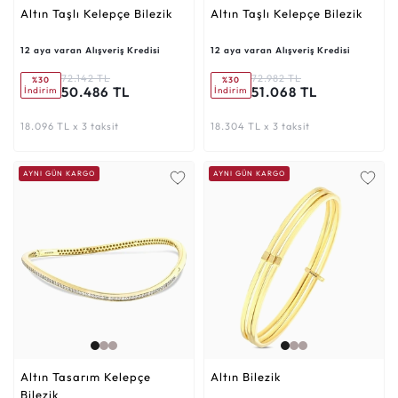
Altın Taşlı Kelepçe Bilezik
Altın Taşlı Kelepçe Bilezik
12 aya varan Alışveriş Kredisi
12 aya varan Alışveriş Kredisi
72.142 TL
72.982 TL
%30
%30
50.486 TL
51.068 TL
İndirim
İndirim
18.096 TL x 3 taksit
18.304 TL x 3 taksit
AYNI GÜN KARGO
AYNI GÜN KARGO
Altın Tasarım Kelepçe
Altın Bilezik
Bilezik