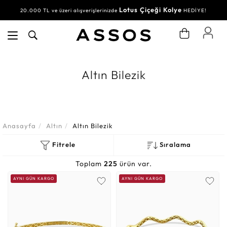
Lotus Çiçeği Kolye
20.000 TL ve üzeri alışverişlerinizde
HEDİYE!
Altın Bilezik
Anasayfa
Altın
Altın Bilezik
Fitrele
Sıralama
Toplam
225
ürün var.
AYNI GÜN KARGO
AYNI GÜN KARGO