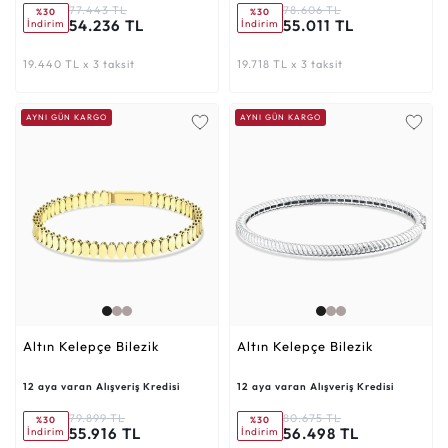
77.443 TL
78.606 TL
%30
%30
54.236 TL
55.011 TL
İndirim
İndirim
19.440 TL x 3 taksit
19.718 TL x 3 taksit
AYNI GÜN KARGO
AYNI GÜN KARGO
Altın Kelepçe Bilezik
Altın Kelepçe Bilezik
12 aya varan Alışveriş Kredisi
12 aya varan Alışveriş Kredisi
79.899 TL
80.675 TL
%30
%30
55.916 TL
56.498 TL
İndirim
İndirim