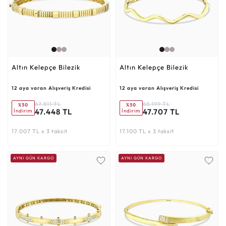
Altın Kelepçe Bilezik
Altın Kelepçe Bilezik
12 aya varan Alışveriş Kredisi
12 aya varan Alışveriş Kredisi
67.811 TL
68.199 TL
%30
%30
47.448 TL
47.707 TL
İndirim
İndirim
17.007 TL x 3 taksit
17.100 TL x 3 taksit
AYNI GÜN KARGO
AYNI GÜN KARGO