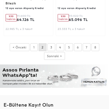
Bilezik
12 aya varan Alışveriş Kredisi
12 aya varan Alışveriş Kredisi
91.600 TL
93.022 TL
%30
%30
64.126 TL
65.096 TL
İndirim
İndirim
22.985 TL x 3 taksit
23.333 TL x 3 taksit
< Önceki
1
2
3
4
5
6
7
8
Sonraki >
E-Bültene Kayıt Olun