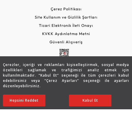
Çerez Politikası
Site Kullanım ve Gizlilik Şartları
Ticari Elektronik İleti Onayı
KVKK Aydınlatma Metni
Güvenli Alışveriş
Çerezler, içeriği ve reklamları kişiselleştirmek, sosyal medya
özellikleri sağlamak ve trafiğimizi analiz etmek için
kullanılmaktadır. “Kabul Et” seçeneği ile tüm çerezleri kabul
edebilirsiniz veya “Çerez Ayarları” seçeneği ile ayarları
düzenleyebilirsiniz.
© 2026 Assos Diamond
Hepsini Reddet
Ayarları Düzenle
Kabul Et
Copyright © 2026 Assos Pırlanta - Bu sitenin tüm hakları
saklıdır.