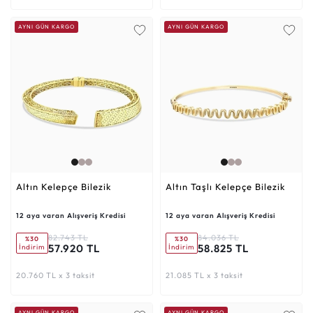
AYNI GÜN KARGO
AYNI GÜN KARGO
Altın Kelepçe Bilezik
Altın Taşlı Kelepçe Bilezik
12 aya varan Alışveriş Kredisi
12 aya varan Alışveriş Kredisi
82.743 TL
84.036 TL
%30
%30
57.920 TL
58.825 TL
İndirim
İndirim
20.760 TL x 3 taksit
21.085 TL x 3 taksit
AYNI GÜN KARGO
AYNI GÜN KARGO