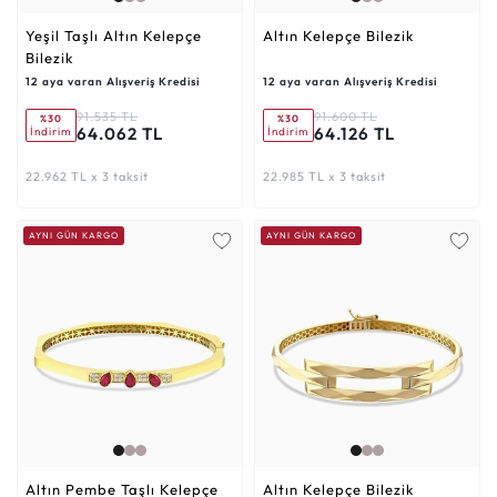
Yeşil Taşlı Altın Kelepçe
Altın Kelepçe Bilezik
Bilezik
12 aya varan Alışveriş Kredisi
12 aya varan Alışveriş Kredisi
91.535 TL
91.600 TL
%30
%30
64.062 TL
64.126 TL
İndirim
İndirim
22.962 TL x 3 taksit
22.985 TL x 3 taksit
AYNI GÜN KARGO
AYNI GÜN KARGO
Altın Pembe Taşlı Kelepçe
Altın Kelepçe Bilezik