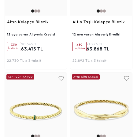
Altın Kelepçe Bilezik
Altın Taşlı Kelepçe Bilezik
12 aya varan Alışveriş Kredisi
12 aya varan Alışveriş Kredisi
90.565 TL
91.276 TL
%30
%30
63.415 TL
63.868 TL
İndirim
İndirim
22.730 TL x 3 taksit
22.892 TL x 3 taksit
AYNI GÜN KARGO
AYNI GÜN KARGO