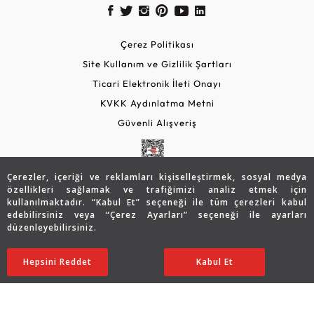
Çerez Politikası
Site Kullanım ve Gizlilik Şartları
Ticari Elektronik İleti Onayı
KVKK Aydınlatma Metni
Güvenli Alışveriş
Çerezler, içeriği ve reklamları kişiselleştirmek, sosyal medya
özellikleri sağlamak ve trafiğimizi analiz etmek için
kullanılmaktadır. “Kabul Et” seçeneği ile tüm çerezleri kabul
edebilirsiniz veya “Çerez Ayarları” seçeneği ile ayarları
düzenleyebilirsiniz.
© 2026 Assos Diamond
52.606
TL
Sepette %10 İndirim
SATIN ALIN
Hepsini Reddet
Ayarları Düzenle
Kabul Et
42.085
TL
37.877 TL
Copyright © 2026 Assos Pırlanta - Bu sitenin tüm hakları
saklıdır.