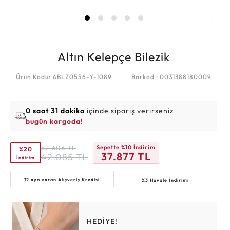
Altın Kelepçe Bilezik
Ürün Kodu: ABLZ0556-Y-1089
Barkod : 0031388180009
0 saat 31 dakika
içinde sipariş verirseniz
bugün kargoda!
52.606
TL
Sepette %10 İndirim
%20
37.877
TL
42.085
TL
İndirim
12 aya varan
Alışveriş Kredisi
%3 Havale İndirimi
HEDİYE!