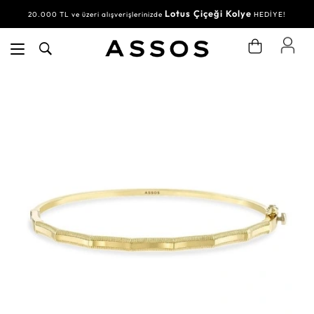
Lotus Çiçeği Kolye
20.000 TL ve üzeri alışverişlerinizde
HEDİYE!