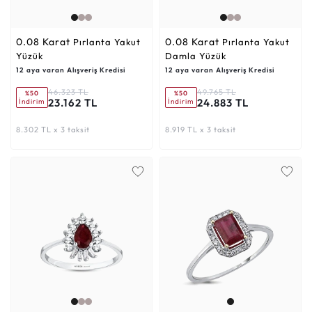
0.08 Karat
0.08 Karat
Pırlanta Yakut
Pırlanta Yakut
Yüzük
Damla Yüzük
12 aya varan Alışveriş Kredisi
12 aya varan Alışveriş Kredisi
46.323 TL
49.765 TL
%50
%50
23.162 TL
24.883 TL
İndirim
İndirim
8.302 TL x 3 taksit
8.919 TL x 3 taksit