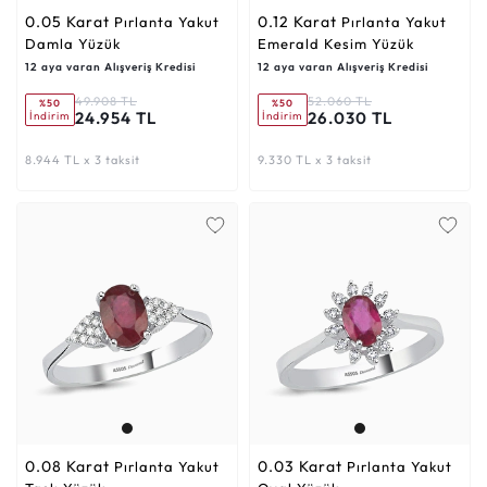
0.05 Karat
0.12 Karat
Pırlanta Yakut
Pırlanta Yakut
Damla Yüzük
Emerald Kesim Yüzük
12 aya varan Alışveriş Kredisi
12 aya varan Alışveriş Kredisi
49.908 TL
52.060 TL
%50
%50
24.954 TL
26.030 TL
İndirim
İndirim
8.944 TL x 3 taksit
9.330 TL x 3 taksit
0.08 Karat
0.03 Karat
Pırlanta Yakut
Pırlanta Yakut