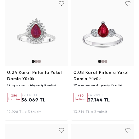
0.24 Karat
0.08 Karat
Pırlanta Yakut
Pırlanta Yakut
Damla Yüzük
Damla Yüzük
12 aya varan Alışveriş Kredisi
12 aya varan Alışveriş Kredisi
72.138 TL
74.289 TL
%50
%50
36.069 TL
37.144 TL
İndirim
İndirim
12.928 TL x 3 taksit
13.314 TL x 3 taksit