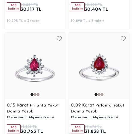
60.234 TL
60.808 TL
%50
%50
30.117 TL
30.404 TL
İndirim
İndirim
10.795 TL x 3 taksit
10.898 TL x 3 taksit
0.15 Karat
0.09 Karat
Pırlanta Yakut
Pırlanta Yakut
Damla Yüzük
Damla Yüzük
12 aya varan Alışveriş Kredisi
12 aya varan Alışveriş Kredisi
61.525 TL
63.676 TL
%50
%50
30.763 TL
31.838 TL
İndirim
İndirim