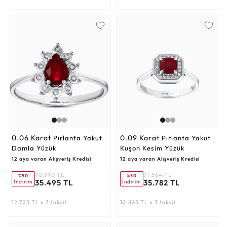
0.06 Karat
0.09 Karat
Pırlanta Yakut
Pırlanta Yakut
Damla Yüzük
Kuşon Kesim Yüzük
12 aya varan Alışveriş Kredisi
12 aya varan Alışveriş Kredisi
70.990 TL
71.564 TL
%50
%50
35.495 TL
35.782 TL
İndirim
İndirim
12.723 TL x 3 taksit
12.825 TL x 3 taksit