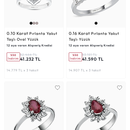
0.10 Karat
0.16 Karat
Pırlanta Yakut
Pırlanta Yakut
Taşlı Oval Yüzük
Taşlı Yüzük
12 aya varan Alışveriş Kredisi
12 aya varan Alışveriş Kredisi
82.464 TL
83.181 TL
%50
%50
41.232 TL
41.590 TL
İndirim
İndirim
14.779 TL x 3 taksit
14.907 TL x 3 taksit