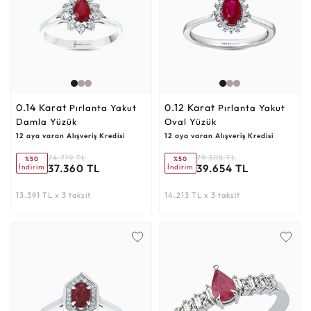
0.14 Karat
0.12 Karat
Pırlanta Yakut
Pırlanta Yakut
Damla Yüzük
Oval Yüzük
12 aya varan Alışveriş Kredisi
12 aya varan Alışveriş Kredisi
74.719 TL
79.308 TL
%50
%50
37.360 TL
39.654 TL
İndirim
İndirim
13.391 TL x 3 taksit
14.213 TL x 3 taksit