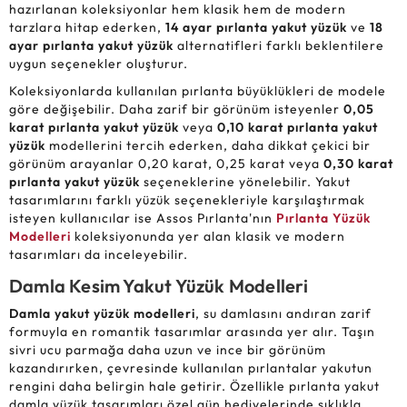
hazırlanan koleksiyonlar hem klasik hem de modern
tarzlara hitap ederken,
14 ayar pırlanta yakut yüzük
ve
18
ayar pırlanta yakut yüzük
alternatifleri farklı beklentilere
uygun seçenekler oluşturur.
Koleksiyonlarda kullanılan pırlanta büyüklükleri de modele
göre değişebilir. Daha zarif bir görünüm isteyenler
0,05
karat pırlanta yakut yüzük
veya
0,10 karat pırlanta yakut
yüzük
modellerini tercih ederken, daha dikkat çekici bir
görünüm arayanlar 0,20 karat, 0,25 karat veya
0,30 karat
pırlanta yakut yüzük
seçeneklerine yönelebilir. Yakut
tasarımlarını farklı yüzük seçenekleriyle karşılaştırmak
isteyen kullanıcılar ise Assos Pırlanta'nın
Pırlanta Yüzük
Modelleri
koleksiyonunda yer alan klasik ve modern
tasarımları da inceleyebilir.
Damla Kesim Yakut Yüzük Modelleri
Damla yakut yüzük modelleri
, su damlasını andıran zarif
formuyla en romantik tasarımlar arasında yer alır. Taşın
sivri ucu parmağa daha uzun ve ince bir görünüm
kazandırırken, çevresinde kullanılan pırlantalar yakutun
rengini daha belirgin hale getirir. Özellikle pırlanta yakut
damla yüzük tasarımları özel gün hediyelerinde sıklıkla