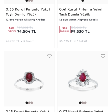
0.35 Karat
0.41 Karat
Pırlanta Yakut
Pırlanta Yakut
Taşlı Damla Yüzük
Taşlı Damla Yüzük
12 aya varan Alışveriş Kredisi
12 aya varan Alışveriş Kredisi
149.008 TL
199.060 TL
%50
%50
74.504 TL
99.530 TL
İndirim
İndirim
26.705 TL x 3 taksit
35.675 TL x 3 taksit
0.15 Karat
0.07 Karat
Pırlanta Yakut
Pırlanta Yakut