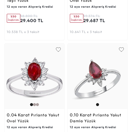
Taşlı Yüzük
Oval Yüzük
12 aya varan Alışveriş Kredisi
12 aya varan Alışveriş Kredisi
58.800 TL
59.374 TL
%50
%50
29.400 TL
29.687 TL
İndirim
İndirim
10.538 TL x 3 taksit
10.641 TL x 3 taksit
0.04 Karat
0.10 Karat
Pırlanta Yakut
Pırlanta Yakut
Oval Yüzük
Damla Yüzük
12 aya varan Alışveriş Kredisi
12 aya varan Alışveriş Kredisi