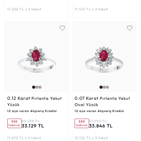
11.026 TL x 3 taksit
11.412 TL x 3 taksit
0.12 Karat
0.07 Karat
Pırlanta Yakut
Pırlanta Yakut
Yüzük
Oval Yüzük
12 aya varan Alışveriş Kredisi
12 aya varan Alışveriş Kredisi
66.258 TL
67.692 TL
%50
%50
33.129 TL
33.846 TL
İndirim
İndirim
11.875 TL x 3 taksit
12.132 TL x 3 taksit