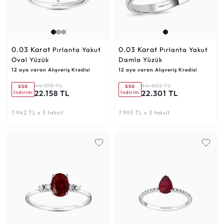
0.03 Karat
0.03 Karat
Pırlanta Yakut
Pırlanta Yakut
Oval Yüzük
Damla Yüzük
12 aya varan Alışveriş Kredisi
12 aya varan Alışveriş Kredisi
44.315 TL
44.602 TL
%50
%50
22.158 TL
22.301 TL
İndirim
İndirim
7.942 TL x 3 taksit
7.993 TL x 3 taksit