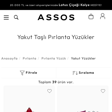
Lotus Çiçeği Kolye
Su Yolu Bileklik
20.000 TL ve üzeri alışverişlerinizde
30.000 TL ve üzeri alışverişlerinizde
HEDİYE!
HEDİYE!
Yakut Taşlı Pırlanta Yüzükler
Anasayfa
Pırlanta
Pırlanta Yüzük
Yakut Yüzükler
Fitrele
Sıralama
Toplam
39
ürün var.