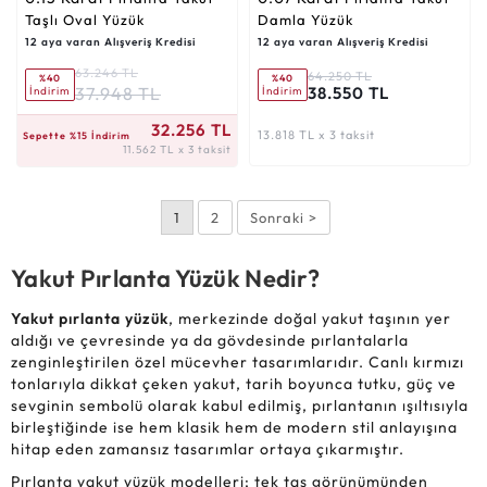
Taşlı Oval Yüzük
Damla Yüzük
12 aya varan Alışveriş Kredisi
12 aya varan Alışveriş Kredisi
63.246 TL
64.250 TL
%40
%40
37.948 TL
38.550 TL
İndirim
İndirim
11.562 TL x 3 taksit
32.256 TL
13.818 TL x 3 taksit
Sepette %15 İndirim
11.562 TL x 3 taksit
1
2
Sonraki >
Yakut Pırlanta Yüzük Nedir?
Yakut pırlanta yüzük
, merkezinde doğal yakut taşının yer
aldığı ve çevresinde ya da gövdesinde pırlantalarla
zenginleştirilen özel mücevher tasarımlarıdır. Canlı kırmızı
tonlarıyla dikkat çeken yakut, tarih boyunca tutku, güç ve
sevginin sembolü olarak kabul edilmiş, pırlantanın ışıltısıyla
birleştiğinde ise hem klasik hem de modern stil anlayışına
hitap eden zamansız tasarımlar ortaya çıkarmıştır.
Pırlanta yakut yüzük modelleri; tek taş görünümünden