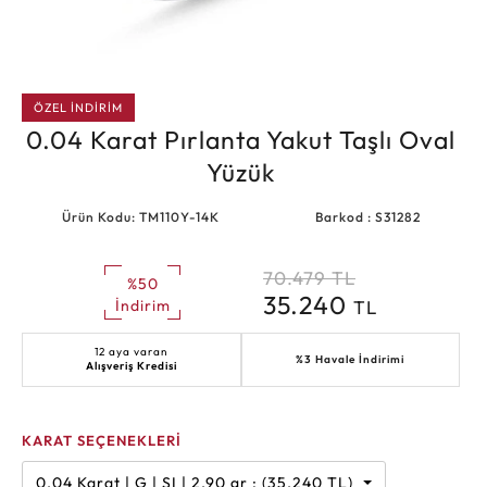
ÖZEL İNDİRİM
0.04 Karat Pırlanta Yakut Taşlı Oval
Yüzük
Ürün Kodu: TM110Y-14K
Barkod : S31282
70.479
TL
%50
35.240
TL
İndirim
12 aya varan
%3 Havale İndirimi
Alışveriş Kredisi
KARAT SEÇENEKLERİ
0.04 Karat | G | SI | 2.90 gr : (35.240 TL)