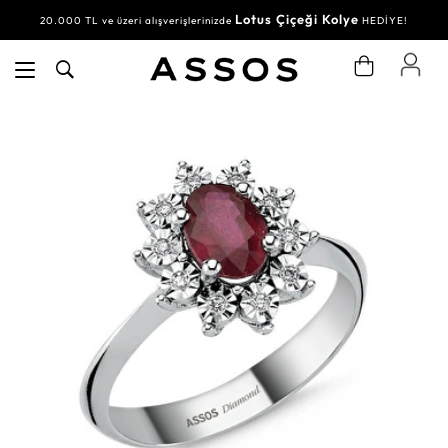
Lotus Çiçeği Kolye
20.000 TL ve üzeri alışverişlerinizde
HEDİYE!