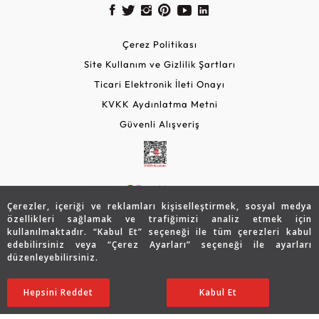
Çerez Politikası
Site Kullanım ve Gizlilik Şartları
Ticari Elektronik İleti Onayı
KVKK Aydınlatma Metni
Güvenli Alışveriş
Çerezler, içeriği ve reklamları kişiselleştirmek, sosyal medya
özellikleri sağlamak ve trafiğimizi analiz etmek için
kullanılmaktadır. “Kabul Et” seçeneği ile tüm çerezleri kabul
edebilirsiniz veya “Çerez Ayarları” seçeneği ile ayarları
© 2026 Assos Diamond
düzenleyebilirsiniz.
70.479
TL
SATIN ALIN
Copyright © 2026 Assos Pırlanta - Bu sitenin tüm hakları
Hepsini Reddet
Ayarları Düzenle
Kabul Et
35.240
TL
saklıdır.