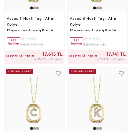
Assos T Harfi Taşlı Altın
Assos B Harfi Taşlı Altın
Kolye
Kolye
12 aya varan Alışveriş Kredisi
12 aya varan Alışveriş Kredisi
23.144 TL
23.344 TL
%20
%20
18.542 TL
18.675 TL
İndirim
İndirim
6.314 TL x 3 taksit
6.359 TL x 3 taksit
17.615 TL
17.741 TL
Sepette %5 İndirim
Sepette %5 İndirim
6.314 TL x 3 taksit
6.359 TL x 3 taksit
AYNI GÜN KARGO
AYNI GÜN KARGO