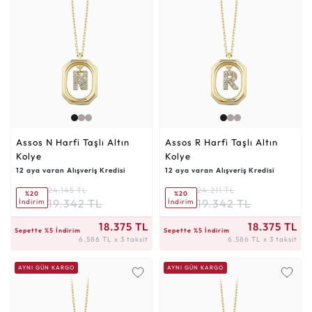
Assos N Harfi Taşlı Altın
Assos R Harfi Taşlı Altın
Kolye
Kolye
12 aya varan Alışveriş Kredisi
12 aya varan Alışveriş Kredisi
24.145 TL
24.211 TL
%20
%20
19.342 TL
19.342 TL
İndirim
İndirim
6.586 TL x 3 taksit
6.586 TL x 3 taksit
18.375 TL
18.375 TL
Sepette %5 İndirim
Sepette %5 İndirim
6.586 TL x 3 taksit
6.586 TL x 3 taksit
AYNI GÜN KARGO
AYNI GÜN KARGO