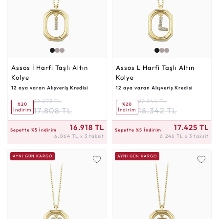
Assos İ Harfi Taşlı Altın
Assos L Harfi Taşlı Altın
Kolye
Kolye
12 aya varan Alışveriş Kredisi
12 aya varan Alışveriş Kredisi
22.277 TL
22.944 TL
%20
%20
17.808 TL
18.342 TL
İndirim
İndirim
6.064 TL x 3 taksit
6.246 TL x 3 taksit
16.918 TL
17.425 TL
Sepette %5 İndirim
Sepette %5 İndirim
6.064 TL x 3 taksit
6.246 TL x 3 taksit
AYNI GÜN KARGO
AYNI GÜN KARGO