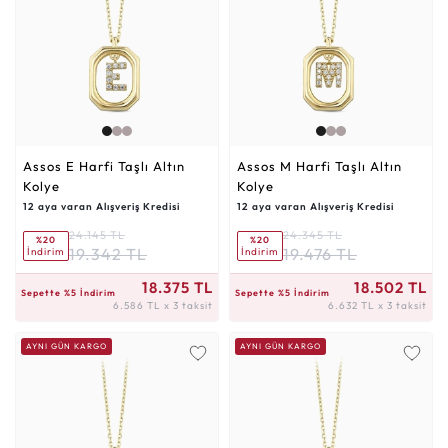
Assos E Harfi Taşlı Altın
Assos M Harfi Taşlı Altın
Kolye
Kolye
12 aya varan Alışveriş Kredisi
12 aya varan Alışveriş Kredisi
24.145 TL
24.345 TL
%20
%20
19.342 TL
19.476 TL
İndirim
İndirim
6.586 TL x 3 taksit
6.632 TL x 3 taksit
18.375 TL
18.502 TL
Sepette %5 İndirim
Sepette %5 İndirim
6.586 TL x 3 taksit
6.632 TL x 3 taksit
AYNI GÜN KARGO
AYNI GÜN KARGO