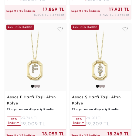
6.405 TL x 3 taksit
6.427 TL x 3 taksit
17.869 TL
17.931 TL
Sepette %5 İndirim
Sepette %5 İndirim
6.405 TL x 3 taksit
6.427 TL x 3 taksit
AYNI GÜN KARGO
AYNI GÜN KARGO
Assos F Harfi Taşlı Altın
Assos Ş Harfi Taşlı Altın
Kolye
Kolye
12 aya varan Alışveriş Kredisi
12 aya varan Alışveriş Kredisi
23.744 TL
24.011 TL
%20
%20
19.009 TL
19.209 TL
İndirim
İndirim
6.473 TL x 3 taksit
6.541 TL x 3 taksit
18.059 TL
18.249 TL
Sepette %5 İndirim
Sepette %5 İndirim