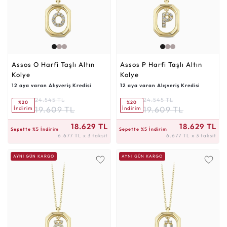
Assos O Harfi Taşlı Altın
Assos P Harfi Taşlı Altın
Kolye
Kolye
12 aya varan Alışveriş Kredisi
12 aya varan Alışveriş Kredisi
24.545 TL
24.545 TL
%20
%20
19.609 TL
19.609 TL
İndirim
İndirim
6.677 TL x 3 taksit
6.677 TL x 3 taksit
18.629 TL
18.629 TL
Sepette %5 İndirim
Sepette %5 İndirim
6.677 TL x 3 taksit
6.677 TL x 3 taksit
AYNI GÜN KARGO
AYNI GÜN KARGO