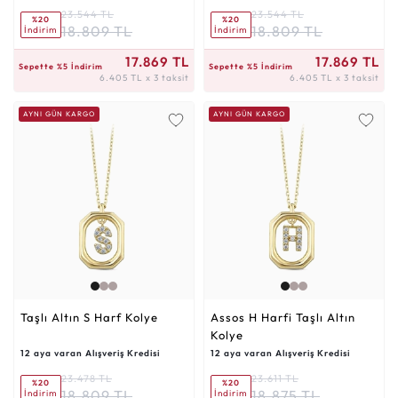
23.544 TL
23.544 TL
%20
%20
18.809 TL
18.809 TL
İndirim
İndirim
6.405 TL x 3 taksit
6.405 TL x 3 taksit
17.869 TL
17.869 TL
Sepette %5 İndirim
Sepette %5 İndirim
6.405 TL x 3 taksit
6.405 TL x 3 taksit
AYNI GÜN KARGO
AYNI GÜN KARGO
Taşlı Altın S Harf Kolye
Assos H Harfi Taşlı Altın
Kolye
12 aya varan Alışveriş Kredisi
12 aya varan Alışveriş Kredisi
23.478 TL
23.611 TL
%20
%20
18.809 TL
18.875 TL
İndirim
İndirim