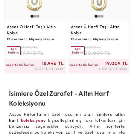
Assos O Harfi Taşlı Altın
Assos Ü Harfi Taşlı Altın
Kolye
Kolye
12 aya varan Alışveriş Kredisi
12 aya varan Alışveriş Kredisi
24.945 TL
25.012 TL
%20
%20
19.943 TL
20.009 TL
İndirim
İndirim
6.791 TL x 3 taksit
6.813 TL x 3 taksit
18.946 TL
19.009 TL
Sepette %5 İndirim
Sepette %5 İndirim
6.791 TL x 3 taksit
6.813 TL x 3 taksit
İsimlere Özel Zarafet - Altın Harf
Koleksiyonu
Assos Pırlanta'nın özel tasarımı olan isimlere
altın
harf
koleksiyon
u
kişiselleştirilmiş takı tutkunları için
benzersiz seçenekler sunuyor. Altın harflerle
özdeşleşen bu koleksiyon zarif ve özel tasarımlarıyla