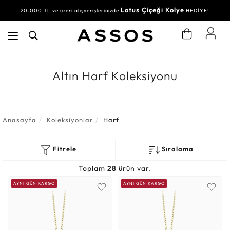
Lotus Çiçeği Kolye
Su Yolu Bileklik
20.000 TL ve üzeri alışverişlerinizde
30.000 TL ve üzeri alışverişlerinizde
HEDİYE!
HEDİYE!
Altın Harf Koleksiyonu
Anasayfa
Koleksiyonlar
Harf
Fitrele
Sıralama
Toplam
28
ürün var.
AYNI GÜN KARGO
AYNI GÜN KARGO