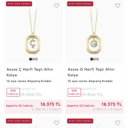
AYNI GÜN KARGO
AYNI GÜN KARGO
Assos Ç Harfi Taşlı Altın
Assos G Harfi Taşlı Altın
Kolye
Kolye
12 aya varan Alışveriş Kredisi
12 aya varan Alışveriş Kredisi
24.145 TL
24.211 TL
%20
%20
19.342 TL
19.342 TL
İndirim
İndirim
6.586 TL x 3 taksit
6.586 TL x 3 taksit
18.375 TL
18.375 TL
Sepette %5 İndirim
Sepette %5 İndirim
6.586 TL x 3 taksit
6.586 TL x 3 taksit
AYNI GÜN KARGO
AYNI GÜN KARGO