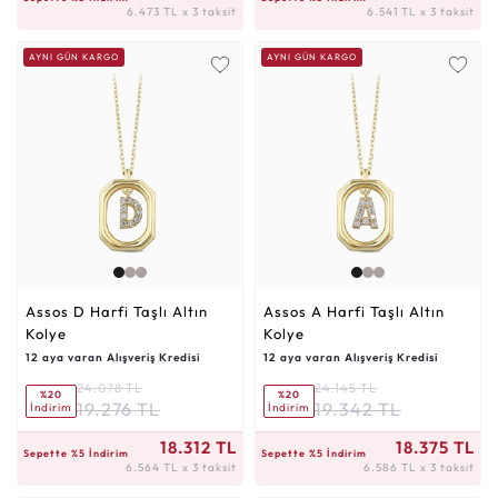
6.473 TL x 3 taksit
6.541 TL x 3 taksit
AYNI GÜN KARGO
AYNI GÜN KARGO
Assos D Harfi Taşlı Altın
Assos A Harfi Taşlı Altın
Kolye
Kolye
12 aya varan Alışveriş Kredisi
12 aya varan Alışveriş Kredisi
24.078 TL
24.145 TL
%20
%20
19.276 TL
19.342 TL
İndirim
İndirim
6.564 TL x 3 taksit
6.586 TL x 3 taksit
18.312 TL
18.375 TL
Sepette %5 İndirim
Sepette %5 İndirim
6.564 TL x 3 taksit
6.586 TL x 3 taksit