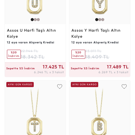
Assos U Harfi Taşlı Altın
Assos Y Harfi Taşlı Altın
Kolye
Kolye
12 aya varan Alışveriş Kredisi
12 aya varan Alışveriş Kredisi
22.944 TL
23.011 TL
%20
%20
18.342 TL
18.409 TL
İndirim
İndirim
6.246 TL x 3 taksit
6.269 TL x 3 taksit
17.425 TL
17.489 TL
Sepette %5 İndirim
Sepette %5 İndirim
6.246 TL x 3 taksit
6.269 TL x 3 taksit
AYNI GÜN KARGO
AYNI GÜN KARGO